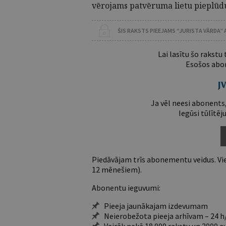
vērojams patvēruma lietu pieplūd
ŠIS RAKSTS PIEEJAMS “JURISTA VĀRDA”
Lai lasītu šo rakstu
Esošos abon
Ja vēl neesi abonents,
Iegūsi tūlītēj
Piedāvājam trīs abonementu veidus. Vie
12 mēnešiem).
Abonentu ieguvumi:
Pieeja jaunākajam izdevumam
Neierobežota pieeja arhīvam – 24 h/