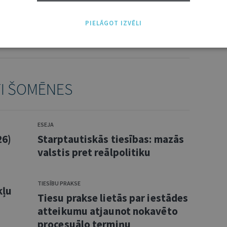
NĀKT:
PIELĀGOT IZVĒLI
PIEVIENOT
TI ŠOMĒNES
ESEJA
26)
Starptautiskās tiesības: mazās
valstis pret reālpolitiku
TIESĪBU PRAKSE
kļu
Tiesu prakse lietās par iestādes
atteikumu atjaunot nokavēto
procesuālo termiņu