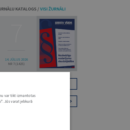
URNĀLU KATALOGS /
VISI ŽURNĀLI
7
14. JŪLIJS 2026
NR 7 (1425)
TIKAI DIGITĀLI
JV+
nu var tikt izmantotas
i". Jūs varat jebkurā
PIESAKIES VĒSTKOPAI