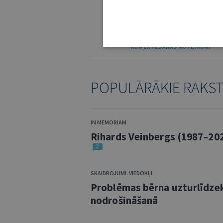
IE
KOMENTĒŠANAS NOTEIKUMI
POPULĀRĀKIE RAKS
IN MEMORIAM
Rihards Veinbergs (1987–20
2
SKAIDROJUMI. VIEDOKĻI
Problēmas bērna uzturlīdze
nodrošināšanā