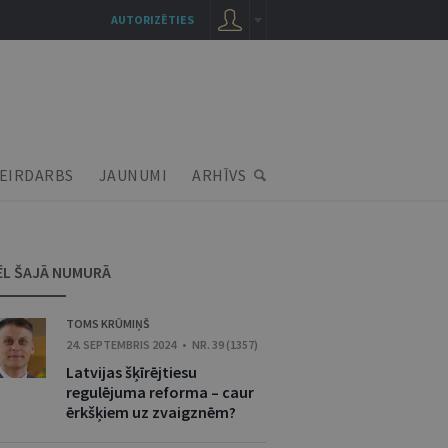
AUTORIZĒTIES
EIRDARBS
JAUNUMI
ARHĪVS
ĒL ŠAJĀ NUMURĀ
TOMS KRŪMIŅŠ
24. SEPTEMBRIS 2024 • NR. 39 (1357)
Latvijas šķīrējtiesu
regulējuma reforma – caur
ērkšķiem uz zvaigznēm?