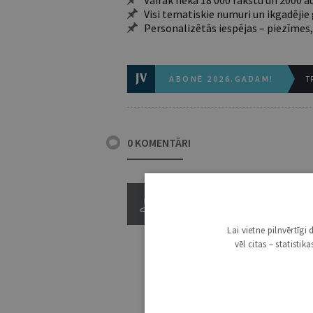
Vairāk nekā 18 000 rakstu un 2000 a
Visi tematiskie numuri un ikgadēji
Personalizētās iespējas – piezīmes,
ABONĒ 2026.GADAM!
TR
0 KOMENTĀRI
Lai vietne pilnvērtīg
vēl citas – statisti
3000