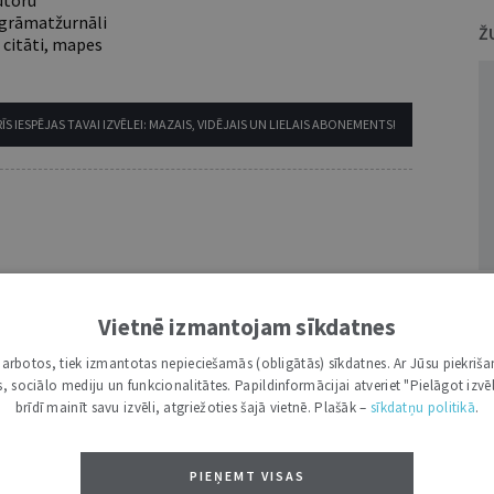
utoru
e grāmatžurnāli
Ž
 citāti, mapes
ĪS IESPĒJAS TAVAI IZVĒLEI: MAZAIS, VIDĒJAIS UN LIELAIS ABONEMENTS!
VĀRDS
Vietnē izmantojam sīkdatnes
i darbotos, tiek izmantotas nepieciešamās (obligātās) sīkdatnes. Ar Jūsu piekriša
kas, sociālo mediju un funkcionalitātes. Papildinformācijai atveriet "Pielāgot izvēl
brīdī mainīt savu izvēli, atgriežoties šajā vietnē. Plašāk –
sīkdatņu politikā
.
PIEŅEMT VISAS