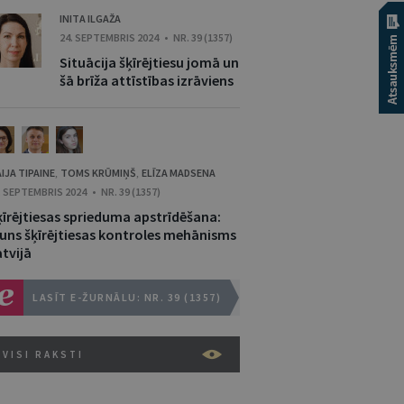
INITA ILGAŽA
24. SEPTEMBRIS 2024 • NR. 39 (1357)
Situācija šķīrējtiesu jomā un
šā brīža attīstības izrāviens
IJA TIPAINE
TOMS KRŪMIŅŠ
ELĪZA MADSENA
,
,
. SEPTEMBRIS 2024 • NR. 39 (1357)
ķīrējtiesas sprieduma apstrīdēšana:
auns šķīrējtiesas kontroles mehānisms
tvijā
LASĪT E-ŽURNĀLU: NR. 39 (1357)
VISI RAKSTI