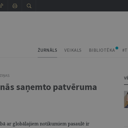
ŽURNĀLS
VEIKALS
BIBLIOTĒKA
#T
SZIŅAS
V
elinās saņemto patvēruma
tībā ar globālajiem notikumiem pasaulē ir