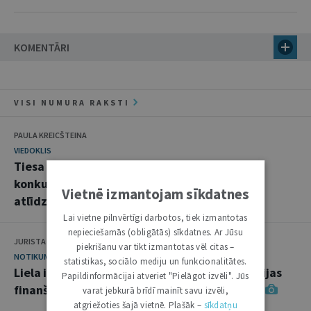
KOMENTĀRI
VISI NUMURA RAKSTI
PAULA KREICŠTEINA
VIEDOKLIS
Tiesa ievieš skaidrību attiecībā uz noilgumu
konkurences tiesību lietās par zaudējumu
Vietnē izmantojam sīkdatnes
atlīdzināšanu
Lai vietne pilnvērtīgi darbotos, tiek izmantotas
nepieciešamās (obligātās) sīkdatnes. Ar Jūsu
JURISTA VĀRDS
piekrišanu var tikt izmantotas vēl citas –
NOTIKUMS
statistikas, sociālo mediju un funkcionalitātes.
Liela interese par "Jurista Vārda" rīkoto Latvijas
Papildinformācijai atveriet "Pielāgot izvēli". Jūs
finanšu sistēmas "kapitālā remonta" analīzi
varat jebkurā brīdī mainīt savu izvēli,
atgriežoties šajā vietnē. Plašāk –
sīkdatņu