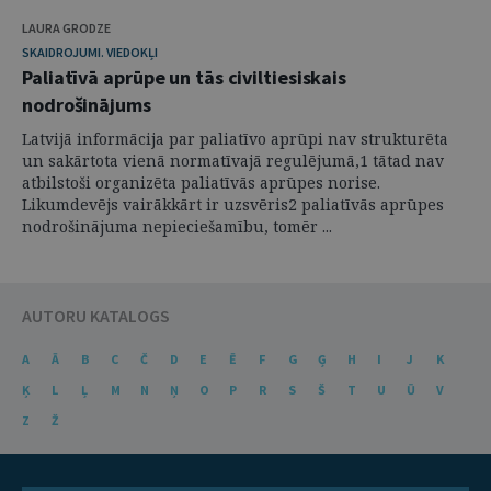
LAURA GRODZE
SKAIDROJUMI. VIEDOKĻI
Paliatīvā aprūpe un tās civiltiesiskais
nodrošinājums
Latvijā informācija par paliatīvo aprūpi nav strukturēta
un sakārtota vienā normatīvajā regulējumā,1 tātad nav
atbilstoši organizēta paliatīvās aprūpes norise.
Likumdevējs vairākkārt ir uzsvēris2 paliatīvās aprūpes
nodrošinājuma nepieciešamību, tomēr ...
AUTORU KATALOGS
A
Ā
B
C
Č
D
E
Ē
F
G
Ģ
H
I
J
K
Ķ
L
Ļ
M
N
Ņ
O
P
R
S
Š
T
U
Ū
V
Z
Ž