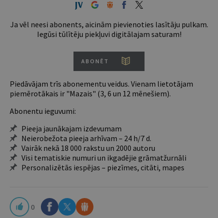
Ja vēl neesi abonents, aicinām pievienoties lasītāju pulkam.
Iegūsi tūlītēju piekļuvi digitālajam saturam!
ABONĒT
Piedāvājam trīs abonementu veidus. Vienam lietotājam
piemērotākais ir "Mazais" (3, 6 un 12 mēnešiem).
Abonentu ieguvumi:
Pieeja jaunākajam izdevumam
Neierobežota pieeja arhīvam – 24 h/7 d.
Vairāk nekā 18 000 rakstu un 2000 autoru
Visi tematiskie numuri un ikgadējie grāmatžurnāli
Personalizētās iespējas – piezīmes, citāti, mapes
0