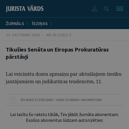
ŽURNĀLS
ĪSZIŅAS
22. OKTOBRIS 2024 • NR.43 (1361)
Tikušies Senāta un Eiropas Prokuratūras
pārstāvji
Lai veicinātu domu apmaiņu par aktuālajiem tiesību
jautājumiem un judikatūras tendencēm, 11.
ŠIS RAKSTS PIEEJAMS “JURISTA VĀRDA” ABONENTIEM
Lai lasītu šo rakstu tālāk, Tev jābūt žurnāla abonentam.
Esošos abonentus lūdzam autorizēties: