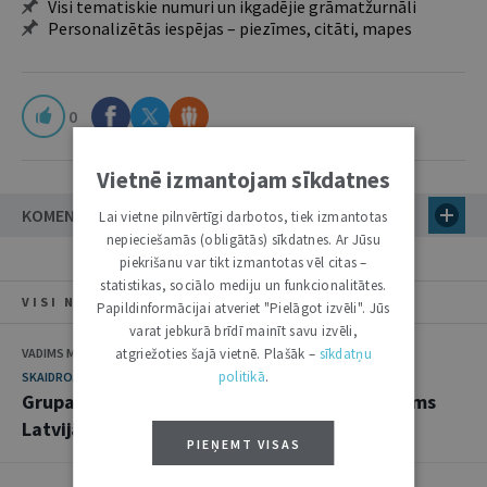
Visi tematiskie numuri un ikgadējie grāmatžurnāli
Personalizētās iespējas – piezīmes, citāti, mapes
0
Vietnē izmantojam sīkdatnes
KOMENTĀRI
Lai vietne pilnvērtīgi darbotos, tiek izmantotas
nepieciešamās (obligātās) sīkdatnes. Ar Jūsu
piekrišanu var tikt izmantotas vēl citas –
statistikas, sociālo mediju un funkcionalitātes.
VISI NUMURA RAKSTI
Papildinformācijai atveriet "Pielāgot izvēli". Jūs
varat jebkurā brīdī mainīt savu izvēli,
VADIMS MANTROVS
atgriežoties šajā vietnē. Plašāk –
sīkdatņu
politikā
.
SKAIDROJUMI. VIEDOKĻI
Grupas apdrošināšanas līgums un tā regulējums
Latvijā
PIEŅEMT VISAS