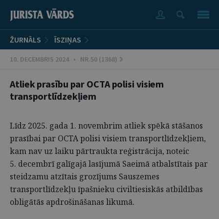
ŽURNĀLS
ĪSZIŅAS
10. DECEMBRIS 2024 • NR.50 (1368)
Atliek prasību par OCTA polisi visiem
transportlīdzekļiem
Līdz 2025. gada 1. novembrim atliek spēkā stāšanos
prasībai par OCTA polisi visiem transportlīdzekļiem,
kam nav uz laiku pārtraukta reģistrācija, noteic
5. decembrī galīgajā lasījumā Saeimā atbalstītais par
steidzamu atzītais grozījums Sauszemes
transportlīdzekļu īpašnieku civiltiesiskās atbildības
obligātās apdrošināšanas likumā.