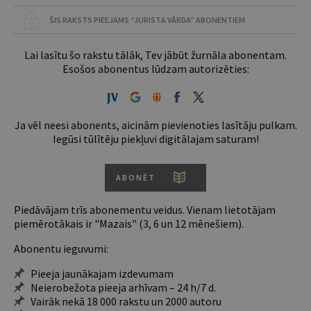
ŠIS RAKSTS PIEEJAMS “JURISTA VĀRDA” ABONENTIEM
Lai lasītu šo rakstu tālāk, Tev jābūt žurnāla abonentam.
Esošos abonentus lūdzam autorizēties:
Ja vēl neesi abonents, aicinām pievienoties lasītāju pulkam.
Iegūsi tūlītēju piekļuvi digitālajam saturam!
ABONĒT
Piedāvājam trīs abonementu veidus. Vienam lietotājam
piemērotākais ir "Mazais" (3, 6 un 12 mēnešiem).
Abonentu ieguvumi:
Pieeja jaunākajam izdevumam
Neierobežota pieeja arhīvam – 24 h/7 d.
Vairāk nekā 18 000 rakstu un 2000 autoru