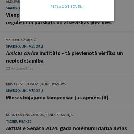
ALEKSANDRS FILLERS
PIELĀGOT IZVĒLI
SKAIDROJUMI. VIEDOKĻI
Vienpusēja līguma izbeigšana: Civillikuma
regulējuma pārskats un atsevišķas piezīmes
VIKTORIJA SOŅECA
SKAIDROJUMI. VIEDOKĻI
Amicus curiae
institūts – tā pievienotā vērtība un
nepieciešamība
5 KOMENTĀRI
KRISTAPS SILIONOVS, REINIS IVANOVS
SKAIDROJUMI. VIEDOKĻI
Miesas bojājumu kompensācijas apmērs (II)
KONSTANTĪNS VAIVODS, ZANE SKRASTIŅA
TIESĪBU PRAKSE
Aktuālie Senāta 2024. gada nolēmumi darba lietās