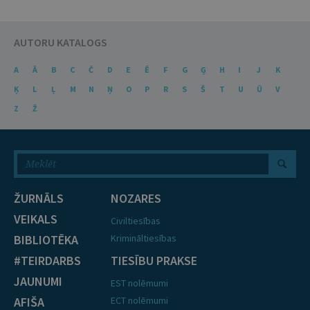
AUTORU KATALOGS
A
Ā
B
C
Č
D
E
Ē
F
G
Ģ
H
I
J
K
Ķ
L
Ļ
M
N
Ņ
O
P
R
S
Š
T
U
Ū
V
Z
Ž
ŽURNĀLS
NOZARES
VEIKALS
Civiltiesības
BIBLIOTĒKA
Krimināltiesības
#TEIRDARBS
TIESĪBU PRAKSE
JAUNUMI
EST nolēmumi
AFIŠA
ECT nolēmumi