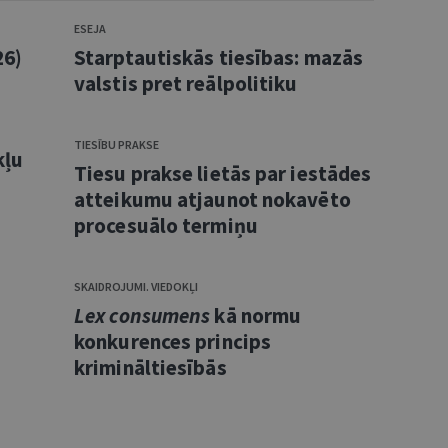
ESEJA
26)
Starptautiskās tiesības: mazās
valstis pret reālpolitiku
TIESĪBU PRAKSE
kļu
Tiesu prakse lietās par iestādes
atteikumu atjaunot nokavēto
procesuālo termiņu
SKAIDROJUMI. VIEDOKĻI
Lex consumens
kā normu
konkurences princips
krimināltiesībās