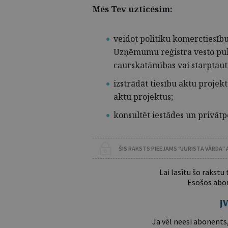
Mēs Tev uzticēsim:
veidot politiku komerctiesīb
Uzņēmumu reģistra vesto publ
caurskatāmības vai starptaut
izstrādāt tiesību aktu projektu
aktu projektus;
konsultēt iestādes un privā
ŠIS RAKSTS PIEEJAMS “JURISTA VĀRDA”
Lai lasītu šo rakstu
Esošos abon
Ja vēl neesi abonents,