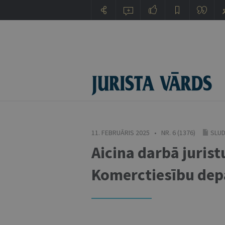
11. FEBRUĀRIS 2025 • NR. 6 (1376)
SLUD
Aicina darbā jurist
Komerctiesību de