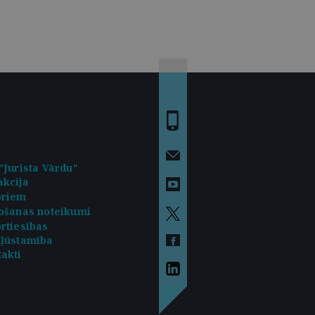
"Jurista Vārdu"
kcija
oriem
ošanas noteikumi
rtiesības
kļūstamība
akti