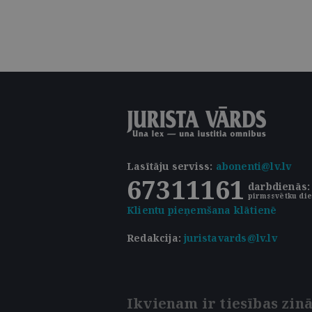
Lasītāju serviss
:
abonenti@lv.lv
67311161
darbdienās: 
pirmssvētku die
Klientu pieņemšana klātienē
Redakcija:
juristavards@lv.lv
Ikvienam ir tiesības zinā