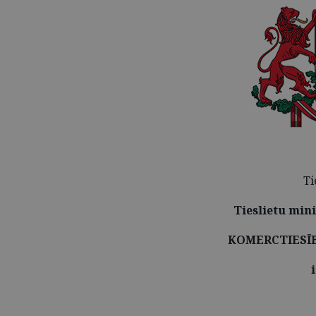
Ti
Tieslietu min
KOMERCTIESĪ