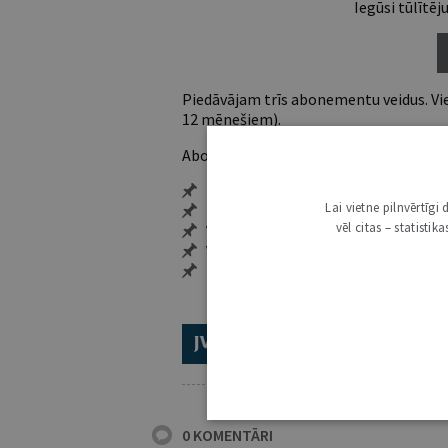
Iegūsi tūlītēj
Piedāvājam trīs abonementu veidus. Vie
12 mēnešiem).
Abonentu ieguvumi:
Pieeja jaunākajam izdevumam
Lai vietne pilnvērtīg
Neierobežota pieeja arhīvam – 24 h/
vēl citas – statisti
Vairāk nekā 18 000 rakstu un 2000 a
Visi tematiskie numuri un ikgadēji
Personalizētās iespējas – piezīmes,
ABONĒ 2026.GADAM!
TR
0 KOMENTĀRI