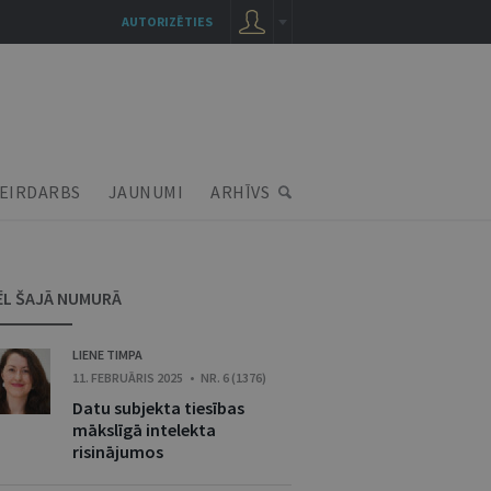
AUTORIZĒTIES
EIRDARBS
JAUNUMI
ARHĪVS
ĒL ŠAJĀ NUMURĀ
LIENE TIMPA
11. FEBRUĀRIS 2025 • NR. 6 (1376)
Datu subjekta tiesības
mākslīgā intelekta
risinājumos