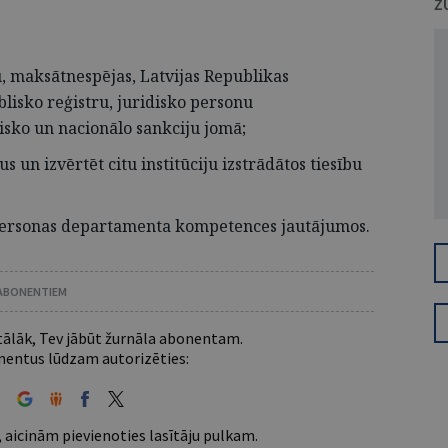
Ž
u, maksātnespējas, Latvijas Republikas
isko reģistru, juridisko personu
isko un nacionālo sankciju jomā;
s un izvērtēt citu institūciju izstrādātos tiesību
tpersonas departamenta kompetences jautājumos.
 ABONENTIEM
 tālāk, Tev jābūt žurnāla abonentam.
entus lūdzam autorizēties:
 aicinām pievienoties lasītāju pulkam.