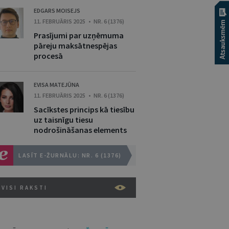
EDGARS MOISEJS
11. FEBRUĀRIS 2025 • NR. 6 (1376)
Prasījumi par uzņēmuma
pāreju maksātnespējas
procesā
EVISA MATEJŪNA
11. FEBRUĀRIS 2025 • NR. 6 (1376)
Sacīkstes princips kā tiesību
uz taisnīgu tiesu
nodrošināšanas elements
LASĪT E-ŽURNĀLU: NR. 6 (1376)
VISI RAKSTI