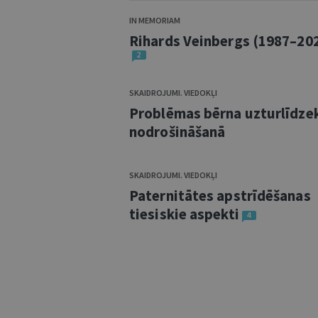
IN MEMORIAM
Rihards Veinbergs (1987–20
2
SKAIDROJUMI. VIEDOKĻI
Problēmas bērna uzturlīdze
nodrošināšanā
SKAIDROJUMI. VIEDOKĻI
Paternitātes apstrīdēšanas
tiesiskie aspekti
4