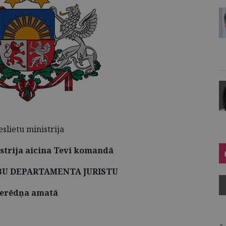
eslietu ministrija
istrija aicina Tevi komandā
BU DEPARTAMENTA JURISTU
ierēdņa amatā