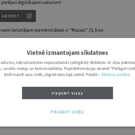
u piekļuvi digitālajam saturam!
ABONĒT
nam lietotājam piemērotākais ir "Mazais" (3, 6 un
Vietnē izmantojam sīkdatnes
i darbotos, tiek izmantotas nepieciešamās (obligātās) sīkdatnes. Ar Jūsu piekriša
7 d.
kas, sociālo mediju un funkcionalitātes. Papildinformācijai atveriet "Pielāgot izvēl
utoru
brīdī mainīt savu izvēli, atgriežoties šajā vietnē. Plašāk –
sīkdatņu politikā
.
e grāmatžurnāli
 citāti, mapes
PIEŅEMT VISAS
ĪS IESPĒJAS TAVAI IZVĒLEI: MAZAIS, VIDĒJAIS UN LIELAIS ABONEMENTS!
PIELĀGOT IZVĒLI