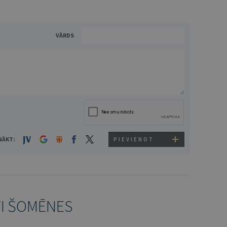
VĀRDS
NĀKT:
PIEVIENOT
TI ŠOMĒNES