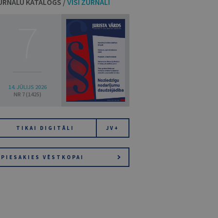
URNĀLU KATALOGS /
VISI ŽURNĀLI
7
14. JŪLIJS 2026
NR 7 (1425)
TIKAI DIGITĀLI
JV+
PIESAKIES VĒSTKOPAI