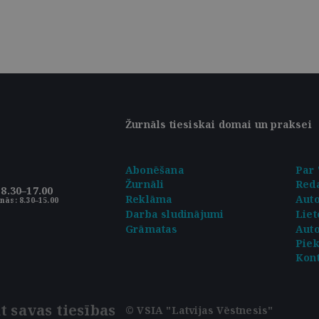
Žurnāls tiesiskai domai un praksei
Abonēšana
Par 
Žurnāli
Reda
8.30–17.00
Reklāma
Aut
nās: 8.30–15.00
Darba sludinājumi
Liet
Grāmatas
Auto
Pie
Kont
t savas tiesības
© VSIA "Latvijas Vēstnesis"