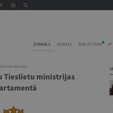
ŽURNĀLS
VEIKALS
BIBLIOTĒKA
#T
INĀJUMI. REKLĀMA
V
u Tieslietu ministrijas
partamentā