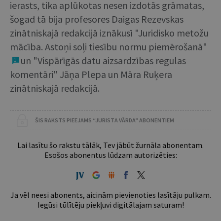
ierasts, tika aplūkotas nesen izdotās grāmatas,
šogad tā bija profesores Daigas Rezevskas
zinātniskajā redakcijā iznākusī "Juridisko metožu
mācība. Astoņi soļi tiesību normu piemērošanā"
un "Vispārīgās datu aizsardzības regulas
1
komentāri" Jāņa Plepa un Māra Ruķera
zinātniskajā redakcijā.
ŠIS RAKSTS PIEEJAMS “JURISTA VĀRDA” ABONENTIEM
Lai lasītu šo rakstu tālāk, Tev jābūt žurnāla abonentam.
Esošos abonentus lūdzam autorizēties:
Ja vēl neesi abonents, aicinām pievienoties lasītāju pulkam.
Iegūsi tūlītēju piekļuvi digitālajam saturam!