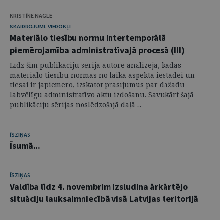
KRISTĪNE NAGLE
SKAIDROJUMI. VIEDOKĻI
Materiālo tiesību normu intertemporālā
piemērojamība administratīvajā procesā (III)
Līdz šim publikāciju sērijā autore analizēja, kādas
materiālo tiesību normas no laika aspekta iestādei un
tiesai ir jāpiemēro, izskatot prasījumus par dažādu
labvēlīgu administratīvo aktu izdošanu. Savukārt šajā
publikāciju sērijas noslēdzošajā daļā ...
ĪSZIŅAS
Īsumā...
ĪSZIŅAS
Valdība līdz 4. novembrim izsludina ārkārtējo
situāciju lauksaimniecībā visā Latvijas teritorijā