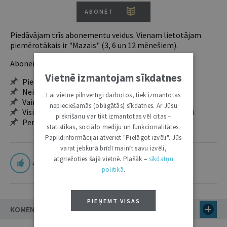
ABONĒT
Piedāvājam trīs abonementu veidus. Vienam lietotājam
piemērotākais ir "Mazais" (3, 6 un 12 mēnešiem).
Abonentu ieguvumi:
Vietnē izmantojam sīkdatnes
Pieeja jaunākajam izdevumam
Neierobežota pieeja arhīvam – 24 h/7 d.
Lai vietne pilnvērtīgi darbotos, tiek izmantotas
Vairāk nekā 18 000 rakstu un 2000 autoru
nepieciešamās (obligātās) sīkdatnes. Ar Jūsu
Visi tematiskie numuri un ikgadējie grāmatžurnāli
piekrišanu var tikt izmantotas vēl citas –
Personalizētās iespējas – piezīmes, citāti, mapes
statistikas, sociālo mediju un funkcionalitātes.
Papildinformācijai atveriet "Pielāgot izvēli". Jūs
varat jebkurā brīdī mainīt savu izvēli,
atgriežoties šajā vietnē. Plašāk –
sīkdatņu
4
politikā
.
PIEŅEMT VISAS
KOMENTĀRI