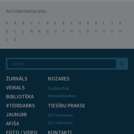
AUTORU KATALOGS
A
Ā
B
C
Č
D
E
Ē
F
G
Ģ
H
I
J
K
Ķ
L
Ļ
M
N
Ņ
O
P
R
S
Š
T
U
Ū
V
Z
Ž
ŽURNĀLS
NOZARES
VEIKALS
Civiltiesības
BIBLIOTĒKA
Krimināltiesības
#TEIRDARBS
TIESĪBU PRAKSE
JAUNUMI
EST nolēmumi
AFIŠA
ECT nolēmumi
FOTO / VIDEO
KONTAKTI