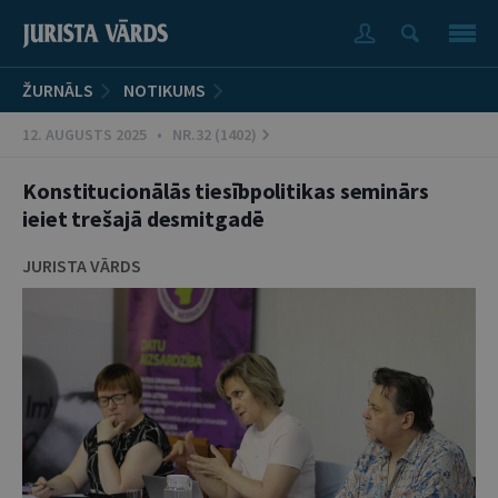
ŽURNĀLS
NOTIKUMS
12. AUGUSTS 2025 • NR.32 (1402)
Konstitucionālās tiesībpolitikas seminārs
ieiet trešajā desmitgadē
JURISTA VĀRDS