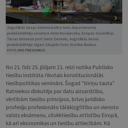
1/8
Augstākās tiesas Administratīvo lietu departamenta
priekšsēdētāja senatore Anita Kovaļevska, Eiropas Savienības
Tiesas tiesnese prof. Ineta Ziemele, Augstākās tiesas
priekšsēdētājs Aigars Strupišs Foto: Kristīne Bunkus
FOTO: KRISTĪNE BUNKUS
No 21. līdz 25. jūlijam 21. reizi notika Publisko
tiesību institūta rīkotais konstitucionālās
tiesībpolitikas seminārs. Šogad "bīriņu tauta"
Ratniekos diskutēja par datu aizsardzību,
vērtībām tiesību principos, brīvo juridisko
profesiju profesionālo tālākizglītību un vienoto
valsts eksāmenu, cilvēktiesību attīstību Eiropā,
kā arī ekonomikas un tiesību attiecībām. Kā