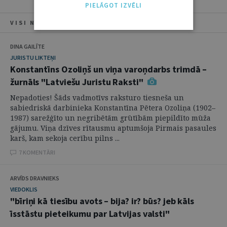
PIELĀGOT IZVĒLI
VISI NUMURA RAKSTI
DINA GAILĪTE
JURISTU LIKTEŅI
Konstantīns Ozoliņš un viņa varoņdarbs trimdā –
žurnāls "Latviešu Juristu Raksti"
Nepadoties! Šāds vadmotīvs raksturo tiesneša un
sabiedriskā darbinieka Konstantīna Pētera Ozoliņa (1902–
1987) sarežģīto un negribētām grūtībām piepildīto mūža
gājumu. Viņa dzīves rītausmu aptumšoja Pirmais pasaules
karš, kam sekoja cerību pilns ...
7 KOMENTĀRI
ARVĪDS DRAVNIEKS
VIEDOKLIS
"bīriņi kā tiesību avots – bija? ir? būs? jeb kāls
īsstāstu pieteikumu par Latvijas valsti"