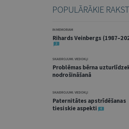
POPULĀRĀKIE RAKS
IN MEMORIAM
Rihards Veinbergs (1987–20
2
SKAIDROJUMI. VIEDOKĻI
Problēmas bērna uzturlīdze
nodrošināšanā
SKAIDROJUMI. VIEDOKĻI
Paternitātes apstrīdēšanas
tiesiskie aspekti
4