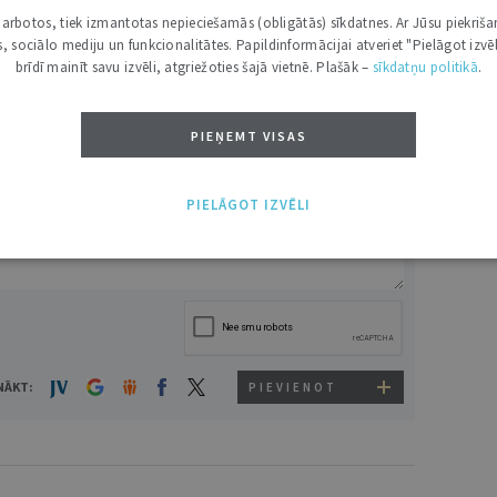
i darbotos, tiek izmantotas nepieciešamās (obligātās) sīkdatnes. Ar Jūsu piekriša
kas, sociālo mediju un funkcionalitātes. Papildinformācijai atveriet "Pielāgot izvēl
brīdī mainīt savu izvēli, atgriežoties šajā vietnē. Plašāk –
sīkdatņu politikā
.
PIEŅEMT VISAS
VĀRDS
PIELĀGOT IZVĒLI
NĀKT:
PIEVIENOT