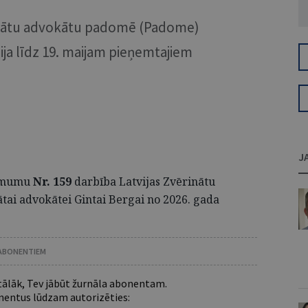
rinātu advokātu padomē (Padome)
ija līdz 19. maijam pieņemtajiem
J
lēmumu
Nr. 159
darbība Latvijas Zvērinātu
tai advokātei Gintai Bergai no 2026. gada
 ABONENTIEM
 tālāk, Tev jābūt žurnāla abonentam.
entus lūdzam autorizēties: