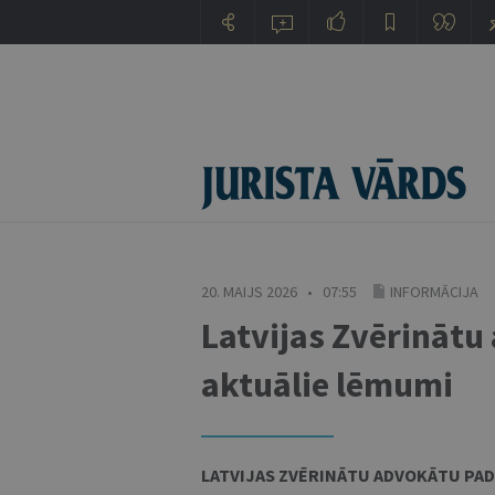
20. MAIJS 2026 • 07:55
INFORMĀCIJA
Latvijas Zvērināt
aktuālie lēmumi
LATVIJAS ZVĒRINĀTU ADVOKĀTU PA