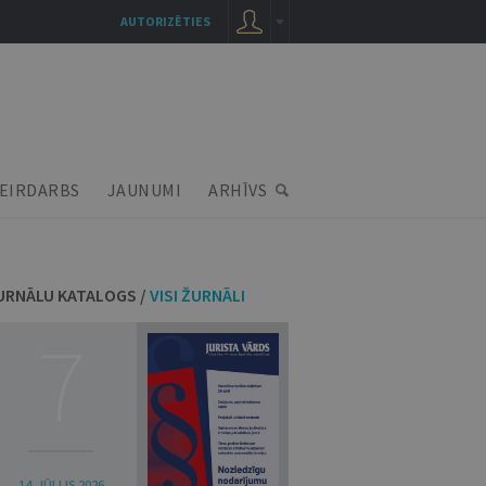
AUTORIZĒTIES
EIRDARBS
JAUNUMI
ARHĪVS
URNĀLU KATALOGS /
VISI ŽURNĀLI
7
14. JŪLIJS 2026