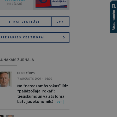
NR 7 (1425)
TIKAI DIGITĀLI
JV+
PIESAKIES VĒSTKOPAI
AUNĀKAIS ŽURNĀLĀ
ULDIS CĒRPS
7. AUGUSTS 2026 • 08:00
No “neredzamās rokas” līdz
“palīdzošajai rokai”:
tiesiskums un valsts loma
Latvijas ekonomikā