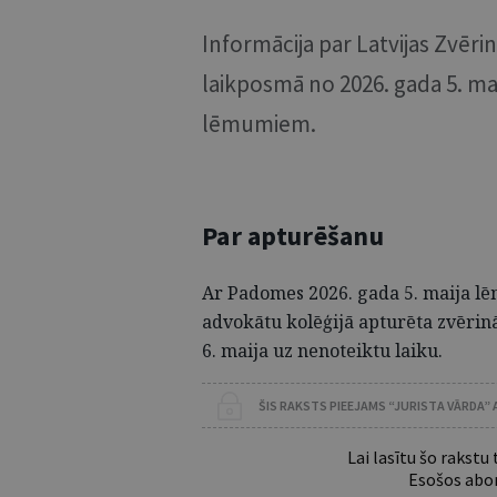
Informācija par Latvijas Zvē
laikposmā no 2026. gada 5. ma
lēmumiem.
Par apturēšanu
Ar Padomes 2026. gada 5. maija 
advokātu kolēģijā apturēta zvērinā
6. maija uz nenoteiktu laiku.
ŠIS RAKSTS PIEEJAMS “JURISTA VĀRDA”
Lai lasītu šo rakstu
Esošos abon