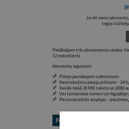
Ja vēl neesi abonents,
Iegūsi tūlītēj
Piedāvājam trīs abonementu veidus. Vie
12 mēnešiem).
Abonentu ieguvumi:
Pieeja jaunākajam izdevumam
Neierobežota pieeja arhīvam – 24 h/
Vairāk nekā 18 000 rakstu un 2000 a
Visi tematiskie numuri un ikgadēji
Personalizētās iespējas – piezīmes,
ABONĒ 2026.GADAM!
TR