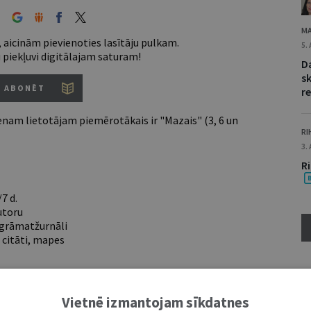
MA
 aicinām pievienoties lasītāju pulkam.
5.
u piekļuvi digitālajam saturam!
D
s
ABONĒT
re
nam lietotājam piemērotākais ir "Mazais" (3, 6 un
RI
3.
R
7 d.
utoru
e grāmatžurnāli
 citāti, mapes
ĪS IESPĒJAS TAVAI IZVĒLEI: MAZAIS, VIDĒJAIS UN LIELAIS ABONEMENTS!
Vietnē izmantojam sīkdatnes