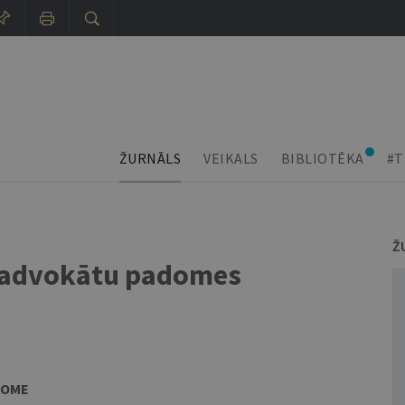
ŽURNĀLS
VEIKALS
BIBLIOTĒKA
#T
Ž
u advokātu padomes
DOME