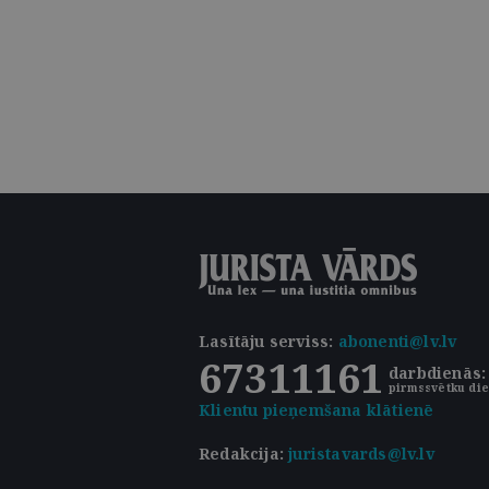
Lasītāju serviss
:
abonenti@lv.lv
67311161
darbdienās: 
pirmssvētku die
Klientu pieņemšana klātienē
Redakcija:
juristavards@lv.lv