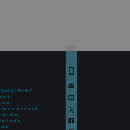
"Jurista Vārdu"
kcija
oriem
ošanas noteikumi
rtiesības
kļūstamība
akti