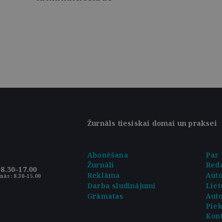
Žurnāls tiesiskai domai un praksei
Abonēšana
Par 
Žurnāli
Reda
8.30–17.00
Reklāma
Aut
nās: 8.30–15.00
Darba sludinājumi
Liet
Grāmatas
Auto
Pie
Kont