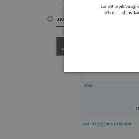
Lai vietne pilnvērtīg
vēl citas – statisti
0 KOMENTĀRI
3000
IE
KOMENTĒŠANAS NOTEIKUMI