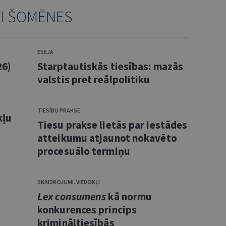
TI ŠOMĒNES
ESEJA
26)
Starptautiskās tiesības: mazās
valstis pret reālpolitiku
TIESĪBU PRAKSE
kļu
Tiesu prakse lietās par iestādes
atteikumu atjaunot nokavēto
procesuālo termiņu
SKAIDROJUMI. VIEDOKĻI
Lex consumens
kā normu
konkurences princips
krimināltiesībās