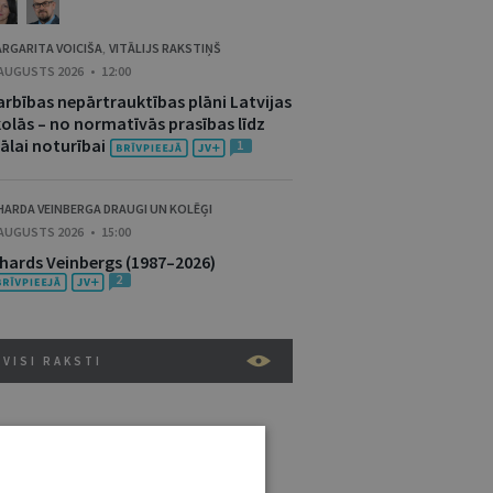
RGARITA VOICIŠA
VITĀLIJS RAKSTIŅŠ
,
 AUGUSTS 2026 • 12:00
arbības nepārtrauktības plāni Latvijas
kolās – no normatīvās prasības līdz
ālai noturībai
1
HARDA VEINBERGA DRAUGI UN KOLĒĢI
 AUGUSTS 2026 • 15:00
ihards Veinbergs (1987–2026)
2
VISI RAKSTI