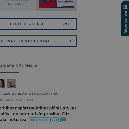
NR 7 (1425)
TIKAI DIGITĀLI
JV+
PIESAKIES VĒSTKOPAI
AUNĀKAIS ŽURNĀLĀ
RGARITA VOICIŠA
VITĀLIJS RAKSTIŅŠ
,
 AUGUSTS 2026 • 12:00
arbības nepārtrauktības plāni Latvijas
kolās – no normatīvās prasības līdz
ālai noturībai
1