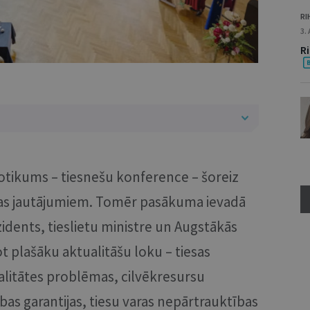
RI
3.
R
notikums – tiesnešu konference – šoreiz
ūras jautājumiem. Tomēr pasākuma ievadā
idents, tieslietu ministre un Augstākās
ot plašāku aktualitāšu loku – tiesas
valitātes problēmas, cilvēkresursu
bas garantijas, tiesu varas nepārtrauktības