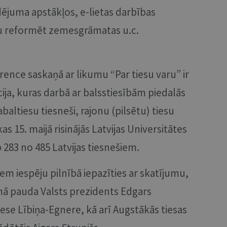
ējuma apstākļos, e-lietas darbības
bu reformēt zemesgrāmatas u.c.
rence saskaņā ar likumu “Par tiesu varu” ir
ija, kuras darbā ar balsstiesībām piedalās
baltiesu tiesneši, rajonu (pilsētu) tiesu
as 15. maijā risinājās Latvijas Universitātes
eb 283 no 485 Latvijas tiesnešiem.
iem iespēju pilnībā iepazīties ar skatījumu,
mā pauda Valsts prezidents Edgars
Inese Lībiņa-Egnere, kā arī Augstākās tiesas