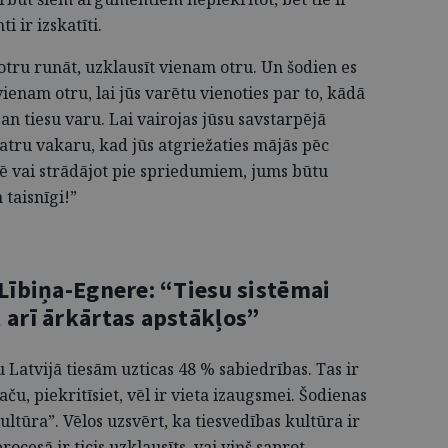
i ir izskatīti.
r otru runāt, uzklausīt vienam otru. Un šodien es
vienam otru, lai jūs varētu vienoties par to, kādā
gan tiesu varu. Lai vairojas jūsu savstarpējā
katru vakaru, kad jūs atgriežaties mājās pēc
lē vai strādājot pie spriedumiem, jums būtu
 taisnīgi!”
 Lībiņa-Egnere: “Tiesu sistēmai
 arī ārkārtas apstākļos”
atvijā tiesām uzticas 48 % sabiedrības. Tas ir
ču, piekritīsiet, vēl ir vieta izaugsmei. Šodienas
ltūra”. Vēlos uzsvērt, ka tiesvedības kultūra ir
 procesā ir ticis uzklausīts, vai viņš saprot