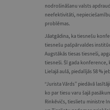
nodrošināšanu valsts apdraud
neefektivitāti, nepieciešamī
problēmas.
Jāatgādina, ka tiesnešu konfe
tiesnešu pašpārvaldes institūc
Augstākās tiesas tiesneši, apga
tiesneši. Šī gada konference, k
Lielajā aulā, piedalījās 58 % j
“Jurista Vārds” piedāvā lasītāj
ko par tiesu varu šajā pasāku
Rinkēvičs, tieslietu ministre 