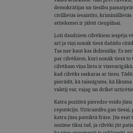
demokrātijas un tiesību pamatprin
civillietās iesaistīto, krimināllietā
attieksmei ir jābūt cieņpilnai.
Ļoti daudziem cilvēkiem iespēja vēr
arī ja viņi nonāk tiesā dažādu citā
Tas nav kaut kas ikdienišķs. Es ne
par cilvēkiem, kuri nonāk tiesā to 
cilvēkam viņa lieta ir vissvarīgākā
kad cilvēks saskaras ar tiesu. Tādēļ
pierādīt, kā taisnīgums, kā likuma 
valstij var, vajag un drīkst uzticētie
Katra pozitīvā pieredze veido jūsu 
reputāciju. Uzticamību gan tiesai, g
katra jūsu pateiktā frāze. Jūs esat
nozīme tikai tad, ja cilvēki jūt pat
ka viņu argumenti ir uzklausīti, v