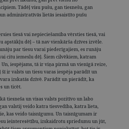
cipiem. Tādēļ visu pušu, gan tiesnešu, gan
s un administratīvās lietās iesaistīto pušu
sies tiesā vai nepieciešamība vērsties tiesā, vai
du apstākļu dēļ
–
tā nav vienkārša dzīves izvēle.
runāju par tiesu varai piederīgajiem, es runāju
vai citu iemeslu dēļ. Šiem cilvēkiem, katram
. Un, iespējams, tā ir viņa pirmā un vienīgā reize,
 šī ir valsts un tiesu varas iespēja parādīt un
vara izskatās dzīvē. Parādīt un pierādīt, ka
s un ticēt.
kā tiesneša un visas valsts pozitīvo un labo
an valstij veido katra tiesvedība, katra lieta,
 tie, kas veido taisnīgumu. Un taisnīgumam ir
iesu ieinteresētību, izskaidrotu spriedumu un jūt,
arbūt šiem argumentiem nepiekrītot, bet tie ir