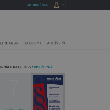
AUTORIZĒTIES
EIRDARBS
JAUNUMI
ARHĪVS
URNĀLU KATALOGS /
VISI ŽURNĀLI
7
14. JŪLIJS 2026