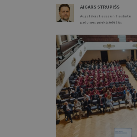
AIGARS STRUPIŠS
Augstākās tiesas un Tieslietu
padomes priekšsēdētājs