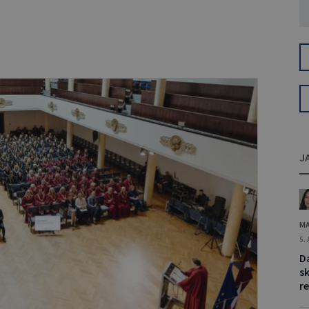
J
MA
5.
D
s
re