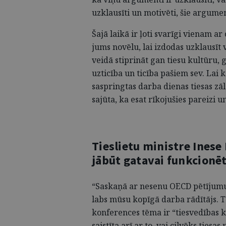
uzklausīti un motivēti, šie argument
Šajā laikā ir ļoti svarīgi vienam a
jums novēlu, lai izdodas uzklausīt 
veidā stiprināt gan tiesu kultūru, 
uzticība un ticība pašiem sev. Lai 
saspringtas darba dienas tiesas zā
sajūta, ka esat rīkojušies pareizi un
Tieslietu ministre Inese
jābūt gatavai funkcionēt
“Saskaņā ar nesenu OECD pētījumu L
labs mūsu kopīgā darba rādītājs. Ta
konferences tēma ir “tiesvedības ku
saistīta arī ar to, vai cilvēks tiesas