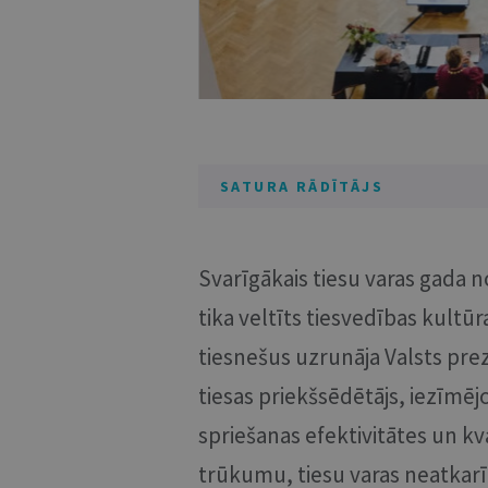
SATURA RĀDĪTĀJS
Svarīgākais tiesu varas gada 
tika veltīts tiesvedības kult
tiesnešus uzrunāja Valsts prez
tiesas priekšsēdētājs, iezīmēj
spriešanas efektivitātes un k
trūkumu, tiesu varas neatkarī