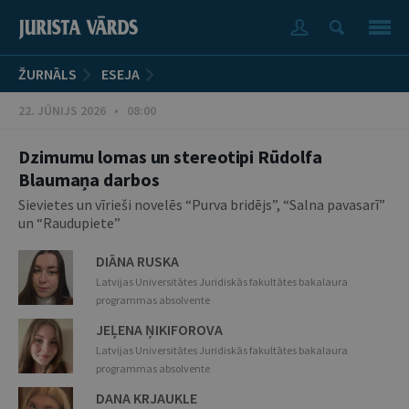
ŽURNĀLS
ESEJA
22. JŪNIJS 2026 • 08:00
Dzimumu lomas un stereotipi Rūdolfa
Blaumaņa darbos
Sievietes un vīrieši novelēs “Purva bridējs”, “Salna pavasarī”
un “Raudupiete”
DIĀNA RUSKA
Latvijas Universitātes Juridiskās fakultātes bakalaura
programmas absolvente
JEĻENA ŅIKIFOROVA
Latvijas Universitātes Juridiskās fakultātes bakalaura
programmas absolvente
DANA KRJAUKLE