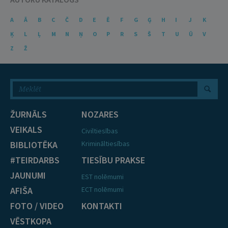
A
Ā
B
C
Č
D
E
Ē
F
G
Ģ
H
I
J
K
Ķ
L
Ļ
M
N
Ņ
O
P
R
S
Š
T
U
Ū
V
Z
Ž
ŽURNĀLS
NOZARES
VEIKALS
Civiltiesības
BIBLIOTĒKA
Krimināltiesības
#TEIRDARBS
TIESĪBU PRAKSE
JAUNUMI
EST nolēmumi
AFIŠA
ECT nolēmumi
FOTO / VIDEO
KONTAKTI
VĒSTKOPA