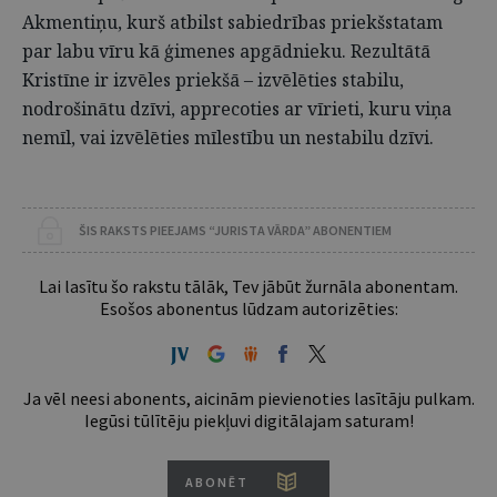
Akmentiņu, kurš atbilst sabiedrības priekšstatam
par labu vīru kā ģimenes apgādnieku. Rezultātā
Kristīne ir izvēles priekšā – izvēlēties stabilu,
nodrošinātu dzīvi, apprecoties ar vīrieti, kuru viņa
nemīl, vai izvēlēties mīlestību un nestabilu dzīvi.
ŠIS RAKSTS PIEEJAMS “JURISTA VĀRDA” ABONENTIEM
Lai lasītu šo rakstu tālāk, Tev jābūt žurnāla abonentam.
Esošos abonentus lūdzam autorizēties:
Ja vēl neesi abonents, aicinām pievienoties lasītāju pulkam.
Iegūsi tūlītēju piekļuvi digitālajam saturam!
ABONĒT