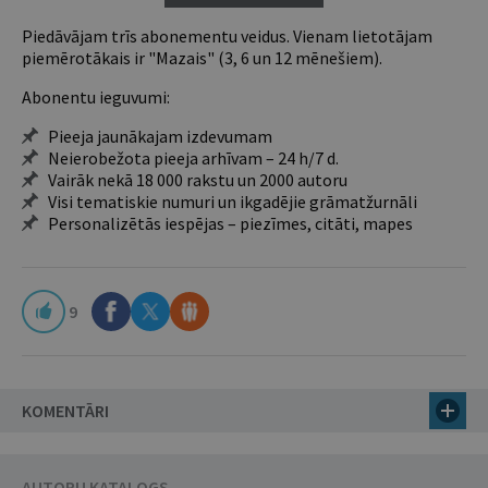
Piedāvājam trīs abonementu veidus. Vienam lietotājam
piemērotākais ir "Mazais" (3, 6 un 12 mēnešiem).
Abonentu ieguvumi:
Pieeja jaunākajam izdevumam
Neierobežota pieeja arhīvam – 24 h/7 d.
Vairāk nekā 18 000 rakstu un 2000 autoru
Visi tematiskie numuri un ikgadējie grāmatžurnāli
Personalizētās iespējas – piezīmes, citāti, mapes
9
KOMENTĀRI
AUTORU KATALOGS