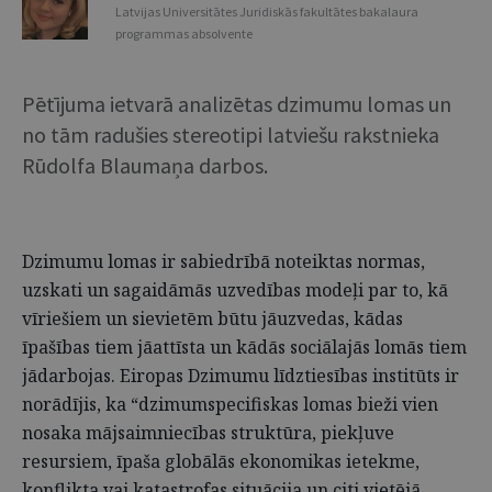
Latvijas Universitātes Juridiskās fakultātes bakalaura
programmas absolvente
Pētījuma ietvarā analizētas dzimumu lomas un
no tām radušies stereotipi latviešu rakstnieka
Rūdolfa Blaumaņa darbos.
Dzimumu lomas ir sabiedrībā noteiktas normas,
uzskati un sagaidāmās uzvedības modeļi par to, kā
vīriešiem un sievietēm būtu jāuzvedas, kādas
īpašības tiem jāattīsta un kādās sociālajās lomās tiem
jādarbojas. Eiropas Dzimumu līdztiesības institūts ir
norādījis, ka “dzimumspecifiskas lomas bieži vien
nosaka mājsaimniecības struktūra, piekļuve
resursiem, īpaša globālās ekonomikas ietekme,
konflikta vai katastrofas situācija un citi vietējā