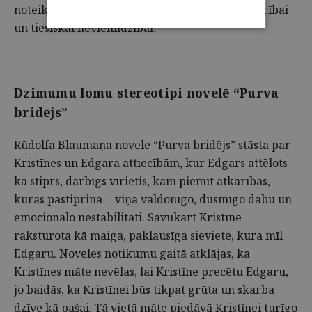
noteiktām dzimumu lomām, ekonomiskai atkarībai
un tiesiskai nevienlīdzībai.
Dzimumu lomu stereotipi novelē “Purva
bridējs”
Rūdolfa Blaumaņa novele “Purva bridējs” stāsta par
Kristīnes un Edgara attiecībām, kur Edgars attēlots
kā stiprs, darbīgs vīrietis, kam piemīt atkarības,
kuras pastiprina
viņa valdonīgo, dusmīgo dabu un
emocionālo nestabilitāti. Savukārt Kristīne
raksturota kā maiga, paklausīga sieviete, kura mīl
Edgaru. Noveles notikumu gaitā atklājas, ka
Kristīnes māte nevēlas, lai Kristīne precētu Edgaru,
jo baidās, ka Kristīnei būs tikpat grūta un skarba
dzīve kā pašai. Tā vietā māte piedāvā Kristīnei turīgo