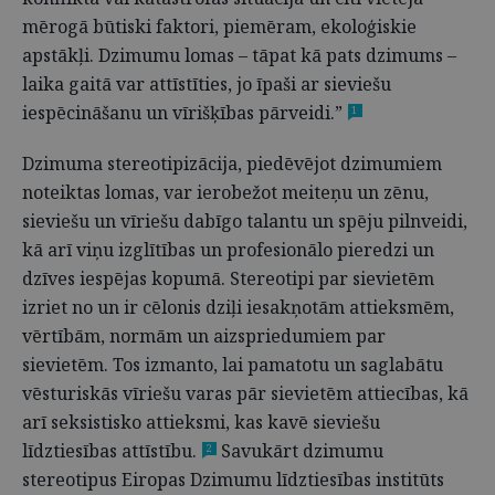
mērogā būtiski faktori, piemēram, ekoloģiskie
apstākļi. Dzimumu lomas – tāpat kā pats dzimums –
laika gaitā var attīstīties, jo īpaši ar sieviešu
iespēcināšanu un vīrišķības pārveidi.”
1
Dzimuma stereotipizācija, piedēvējot dzimumiem
noteiktas lomas, var ierobežot meiteņu un zēnu,
sieviešu un vīriešu dabīgo talantu un spēju pilnveidi,
kā arī viņu izglītības un profesionālo pieredzi un
dzīves iespējas kopumā. Stereotipi par sievietēm
izriet no un ir cēlonis dziļi iesakņotām attieksmēm,
vērtībām, normām un aizspriedumiem par
sievietēm. Tos izmanto, lai pamatotu un saglabātu
vēsturiskās vīriešu varas pār sievietēm attiecības, kā
arī seksistisko attieksmi, kas kavē sieviešu
līdztiesības attīstību.
Savukārt dzimumu
2
stereotipus Eiropas Dzimumu līdztiesības institūts