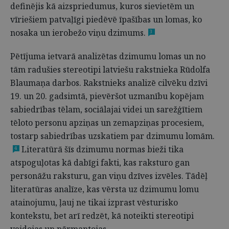
definējis kā aizspriedumus, kuros sievietēm un
vīriešiem patvaļīgi piedēvē īpašības un lomas, ko
nosaka un ierobežo viņu dzimums.
3
Pētījuma ietvarā analizētas dzimumu lomas un no
tām radušies stereotipi latviešu rakstnieka Rūdolfa
Blaumaņa darbos. Rakstnieks analizē cilvēku dzīvi
19. un 20. gadsimtā, pievēršot uzmanību kopējam
sabiedrības tēlam, sociālajai videi un sarežģītiem
tēloto personu apziņas un zemapziņas procesiem,
tostarp sabiedrības uzskatiem par dzimumu lomām.
Literatūrā šīs dzimumu normas bieži tika
4
atspoguļotas kā dabīgi fakti, kas raksturo gan
personāžu raksturu, gan viņu dzīves izvēles. Tādēļ
literatūras analīze, kas vērsta uz dzimumu lomu
atainojumu, ļauj ne tikai izprast vēsturisko
kontekstu, bet arī redzēt, kā noteikti stereotipi