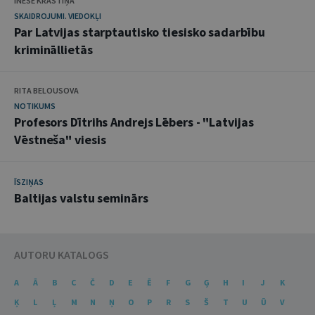
INESE KRASTIŅA
SKAIDROJUMI. VIEDOKĻI
Par Latvijas starptautisko tiesisko sadarbību
krimināllietās
RITA BELOUSOVA
NOTIKUMS
Profesors Dītrihs Andrejs Lēbers - "Latvijas
Vēstneša" viesis
ĪSZIŅAS
Baltijas valstu seminārs
AUTORU KATALOGS
A
Ā
B
C
Č
D
E
Ē
F
G
Ģ
H
I
J
K
Ķ
L
Ļ
M
N
Ņ
O
P
R
S
Š
T
U
Ū
V