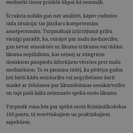
mednieki tiesas priekšā tikpat kā nenonāk.
Šī raksta nolūks gan nav analizēt, kāpēc radusies
tāda situācija; tas jāizdara kompetentām
amatpersonām. Turpmākajā iztirzājumā gribu
vienīgi parādīt, ka, runājot par malu medniecību,
gan nevar atsaukties uz likuma trūkumu vai tādām
likuma nepilnībām, kas neļauj ar stingriem
tiesiskiem piespiedu līdzekļiem vērsties pret malu
medniekiem. To es pieminu tādēļ, ka pēdējos gados
ļoti bieži kādu neizdarību vai negribēšanu darīt
maskē ar žēlošanos par likumdošanas nesakārtotību
un tajā pašā laikā neizmanto spēkā esošo likumu.
Turpmāk runa būs par spēkā esošā Kriminālkodeksa
160.pantu, tā teorētiskajiem un praktiskajiem
aspektiem.