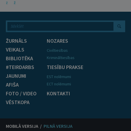
Z
Ž
ŽURNĀLS
NOZARES
VEIKALS
Civiltiesības
BIBLIOTĒKA
Krimināltiesības
#TEIRDARBS
TIESĪBU PRAKSE
JAUNUMI
EST nolēmumi
AFIŠA
ECT nolēmumi
FOTO / VIDEO
KONTAKTI
VĒSTKOPA
MOBILĀ VERSIJA /
PILNĀ VERSIJA