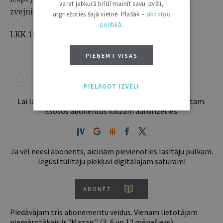
varat jebkurā brīdī mainīt savu izvēli,
zvejniekiem?
atgriežoties šajā vietnē. Plašāk –
sīkdatņu
politikā
.
LKK 160.
PIEŅEMT VISAS
ŠIS RAKSTS PIEEJAMS “JURISTA VĀRDA” ABONENTIEM
PIELĀGOT IZVĒLI
Lai lasītu šo rakstu tālāk, Tev jābūt žurnāla abonentam.
Esošos abonentus lūdzam autorizēties:
Ja vēl neesi abonents, aicinām pievienoties lasītāju pulkam.
Iegūsi tūlītēju piekļuvi digitālajam saturam!
ABONĒT
Piedāvājam trīs abonementu veidus. Vienam lietotājam
piemērotākais ir "Mazais" (3, 6 un 12 mēnešiem).