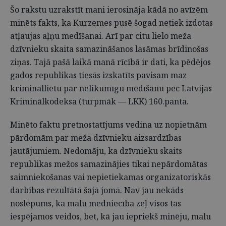
Šo rakstu uzrakstīt mani ierosināja kādā no avīzēm
minēts fakts, ka Kurzemes pusē šogad netiek izdotas
atļaujas aļņu medīšanai. Arī par citu lielo meža
dzīvnieku skaita samazināšanos lasāmas brīdinošas
ziņas. Tajā pašā laikā manā rīcībā ir dati, ka pēdējos
gados republikas tiesās izskatīts pavisam maz
krimināllietu par nelikumīgu medīšanu pēc Latvijas
Kriminālkodeksa (turpmāk — LKK) 160.panta.
Minēto faktu pretnostatījums vedina uz nopietnām
pārdomām par meža dzīvnieku aizsardzības
jautājumiem. Nedomāju, ka dzīvnieku skaits
republikas mežos samazinājies tikai nepārdomātas
saimniekošanas vai nepietiekamas organizatoriskās
darbības rezultātā šajā jomā. Nav jau nekāds
noslēpums, ka malu medniecība zeļ visos tās
iespējamos veidos, bet, kā jau iepriekš minēju, malu