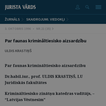
ŽURNĀLS
SKAIDROJUMI. VIEDOKĻI
3. OKTOBRIS 1996 • NR.21 (35)
Par faunas krimināltiesisko aizsardzību
ULDIS KRASTIŅŠ
Par faunas krimināltiesisko aizsardzību
Dr.habil.iur., prof. ULDIS KRASTIŅŠ, LU
Juridiskās fakultātes
Krimināltiesisko zinātņu katedras vadītājs, –
“Latvijas Vēstnesim”