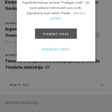
Korporatīvismam nav vietas mūsdienu Latvijas
Papildinformācijai atveriet "Pielāgot izvēli". Jūs
tiesās
varat jebkurā brīdī mainīt savu izvēli,
atgriežoties šajā vietnē. Plašāk –
sīkdatņu
politikā
.
SKAIDROJUMI. VIEDOKĻI
5. SEPTEMBRIS 2023
Argumentācijas trūkums tiesas nolēmumā kā
PIEŅEMT VISAS
tiesneša disciplināratbildības pamats
5 KOMENTĀRI
PIELĀGOT IZVĒLI
INTERVIJA
22. NOVEMBRIS 2022
Tiesu varu neapmierina pakalpojums, ko sniedz
Tieslietu ministrija
RĀDĪT VĒL
AUTORU KATALOGS