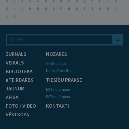
A
Ā
B
C
Č
D
E
Ē
F
G
Ģ
H
I
J
K
Ķ
L
Ļ
M
N
Ņ
O
P
R
S
Š
T
U
Ū
V
Z
Ž
ŽURNĀLS
NOZARES
VEIKALS
Civiltiesības
BIBLIOTĒKA
Krimināltiesības
#TEIRDARBS
TIESĪBU PRAKSE
JAUNUMI
EST nolēmumi
AFIŠA
ECT nolēmumi
FOTO / VIDEO
KONTAKTI
VĒSTKOPA