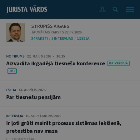
STRUPIŠS AIGARS
JAUNĀKAIS RAKSTS 22.05.2026
34 RAKSTI
/
5 INTERVIJAS
/
1 ESEJA
NOTIKUMS
22. MAIJS 2026 • 16:25
Aizvadīta ikgadējā tiesnešu konference
ESEJA
14. APRĪLIS 2026
Par tiesnešu pensijām
INTERVIJA
16. SEPTEMBRIS 2025
Ir ļoti grūti mainīt procesus sistēmas iekšienē,
pretestība nav maza
3 KOMENTĀRI