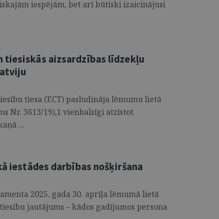
skajām iespējām, bet arī būtiski izaicinājusi
tiesiskās aizsardzības līdzekļu
atviju
tiesību tiesa (ECT) pasludināja lēmumu lietā
 Nr. 3613/19),1 vienbalsīgi atzīstot
aņā ...
kā iestādes darbības nošķiršana
tamenta 2025. gada 30. aprīļa lēmumā lietā
 tiesību jautājums – kādos gadījumos persona