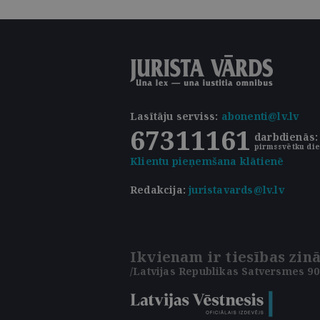
Lasītāju serviss
:
abonenti@lv.lv
67311161
darbdienās: 
pirmssvētku die
Klientu pieņemšana klātienē
Redakcija:
juristavards@lv.lv
Ikvienam ir tiesības zinā
/Latvijas Republikas Satversmes 90.