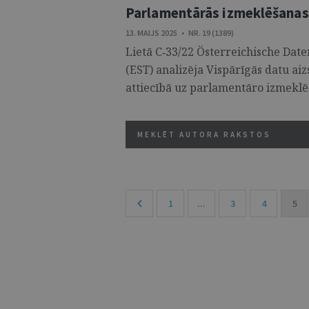
Parlamentārās izmeklēšanas
13. MAIJS 2025 • NR. 19 (1389)
Lietā C‑33/22 Österreichische Dat
(EST) analizēja Vispārīgās datu ai
attiecībā uz parlamentāro izmeklēš
MEKLĒT AUTORA RAKSTOS
1
...
3
4
5