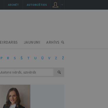
ABONĒT
AUTORIZĒTIES
EIRDARBS
JAUNUMI
ARHĪVS
P
R
S
Š
T
U
Ū
V
Z
Ž