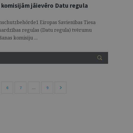
 komisijām jāievēro Datu regula
enschutzbehörde1 Eiropas Savienības Tiesa
zsardzības regulas (Datu regula) tvērumu
anas komisiju ...
6
7
...
9