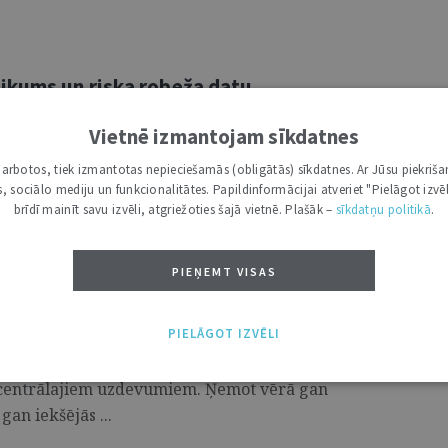
ikums un riska robeža datu
Vietnē izmantojam sīkdatnes
ir kļuvusi par vienu no Eiropas Savienības šī
i darbotos, tiek izmantotas nepieciešamās (obligātās) sīkdatnes. Ar Jūsu piekriša
kas, sociālo mediju un funkcionalitātes. Papildinformācijai atveriet "Pielāgot izvēl
aši attiecībā uz augošiem uzņēmumiem, kuriem
brīdī mainīt savu izvēli, atgriežoties šajā vietnē. Plašāk –
sīkdatņu politikā
.
ek ...
PIEŅEMT VISAS
rošības un militārajā jomā
PIELĀGOT IZVĒLI
šana un sabiedrības noturības paaugstināšana
 centrālajiem uzdevumiem. Ņemot vērā gan
an iekšējās ...