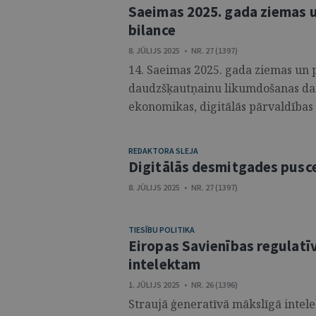
Saeimas 2025. gada ziemas 
bilance
8. JŪLIJS 2025 • NR. 27 (1397)
14. Saeimas 2025. gada ziemas un p
daudzšķautņainu likumdošanas dar
ekonomikas, digitālās pārvaldības u
REDAKTORA SLEJA
Digitālās desmitgades pusc
8. JŪLIJS 2025 • NR. 27 (1397)
TIESĪBU POLITIKA
Eiropas Savienības regulatī
intelektam
1. JŪLIJS 2025 • NR. 26 (1396)
Straujā ģeneratīvā mākslīgā intelek