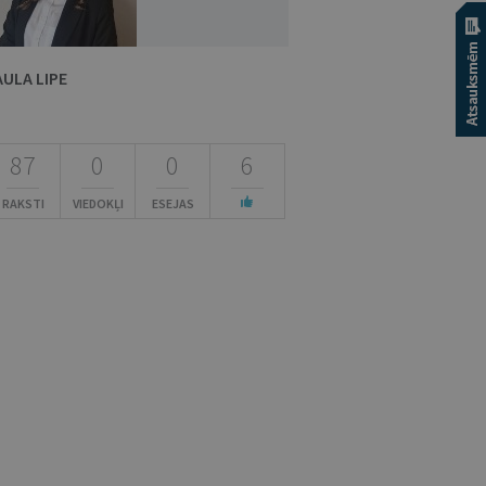
AULA LIPE
87
0
0
6
RAKSTI
VIEDOKĻI
ESEJAS