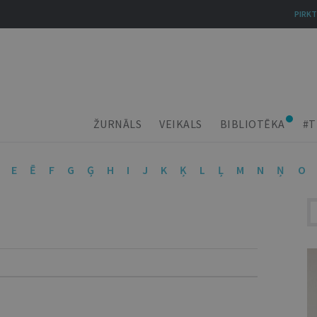
PIRKT
ŽURNĀLS
VEIKALS
BIBLIOTĒKA
#T
E
Ē
F
G
Ģ
H
I
J
K
Ķ
L
Ļ
M
N
Ņ
O