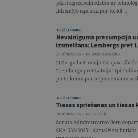
pārsteigusi sabiedrību ar tehnoloģi
līdzšinējo izpratni par to, kā ...
TIESĪBU PRAKSE
Nevainīguma prezumpcija un 
izsmelšana: Lembergs pret L
17. JŪNIJS 2025 • NR. 24/25 (1394/1395)
2025. gada 6. maijā Eiropas Cilvēk
“Lembergs pret Latviju” (pieteikums
pieteikumu par nepieņemamu sask
TIESĪBU PRAKSE
Tiesas spriešanas un tiesas 
10. JŪNIJS 2025 • NR. 23 (1393)
Senāta Administratīvo lietu depar
SKA-532/20251 aktualizēts būtisks