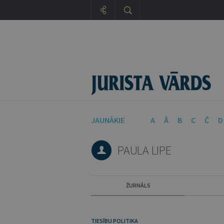
JAUNĀKIE
A
Ā
B
C
Č
D
PAULA LIPE
ŽURNĀLS
TIESĪBU POLITIKA