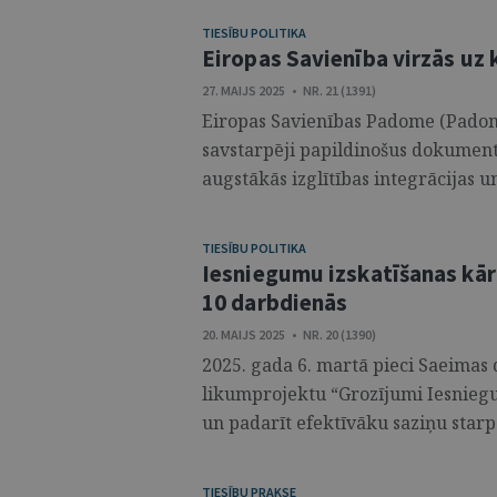
TIESĪBU POLITIKA
Eiropas Savienība virzās uz
27. MAIJS 2025 • NR. 21 (1391)
Eiropas Savienības Padome (Padom
savstarpēji papildinošus dokumentu
augstākās izglītības integrācijas un 
TIESĪBU POLITIKA
Iesniegumu izskatīšanas kārt
10 darbdienās
20. MAIJS 2025 • NR. 20 (1390)
2025. gada 6. martā pieci Saeimas
likumprojektu “Grozījumi Iesniegu
un padarīt efektīvāku saziņu starp 
TIESĪBU PRAKSE