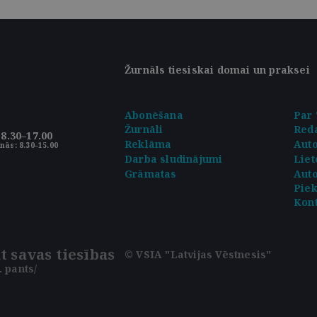
Žurnāls tiesiskai domai un praksei
Abonēšana
Par 
Žurnāli
Reda
8.30–17.00
Reklāma
Aut
nās: 8.30–15.00
Darba sludinājumi
Liet
Grāmatas
Auto
Pie
Kont
t savas tiesības
© VSIA "Latvijas Vēstnesis"
 pants/