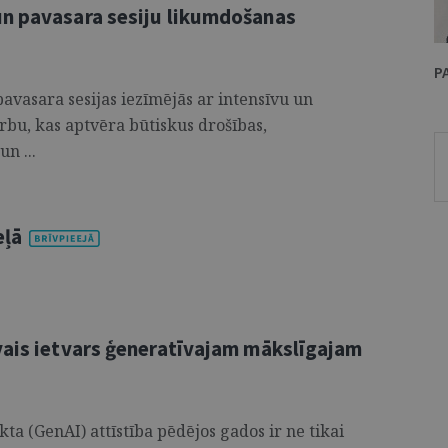
un pavasara sesiju likumdošanas
P
avasara sesijas iezīmējās ar intensīvu un
bu, kas aptvēra būtiskus drošības,
n ...
eļā
vais ietvars ģeneratīvajam mākslīgajam
ta (GenAI) attīstība pēdējos gados ir ne tikai