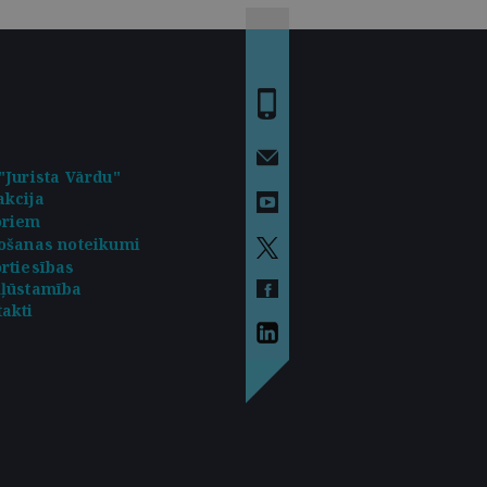
"Jurista Vārdu"
kcija
oriem
ošanas noteikumi
rtiesības
kļūstamība
akti