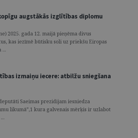
 kopīgu augstākās izglītības diplomu
e) 2025. gada 12. maijā pieņēma divus
s, kas iezīmē būtisku soli uz priekšu Eiropas
...
ības izmaiņu iecere: atbilžu sniegšana
 deputāti Saeimas prezidijam iesniedza
mu likumā”,1 kura galvenais mērķis ir uzlabot
...