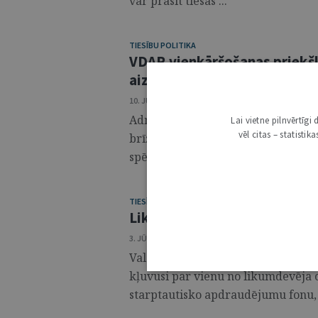
var prasīt tiesas ...
TIESĪBU POLITIKA
VDAR vienkāršošanas priekšl
aizsardzībā
10. JŪNIJS 2025 • NR. 23 (1393)
Administratīvā sloga samazināšana 
Lai vietne pilnvērtīg
vēl citas – statisti
brīža politikas pamatmērķiem, īp
spēkā esošie tiesību akti nereti uzli
TIESĪBU POLITIKA
Likumdošanas aktualitātes d
3. JŪNIJS 2025 • NR. 22 (1392)
Valsts aizsardzības spēju stiprinā
kļuvusi par vienu no likumdevēja
starptautisko apdraudējumu fonu, g