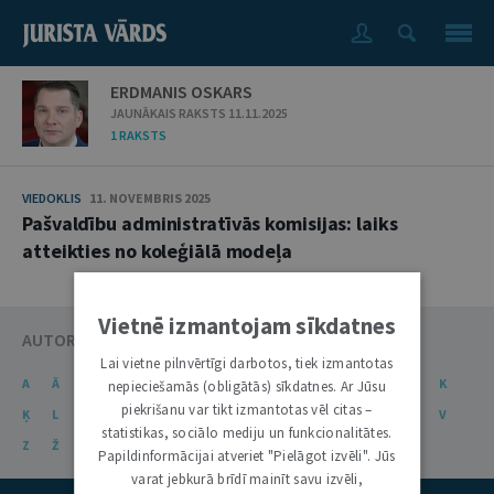
ERDMANIS OSKARS
JAUNĀKAIS RAKSTS 11.11.2025
1 RAKSTS
VIEDOKLIS
11. NOVEMBRIS 2025
Pašvaldību administratīvās komisijas: laiks
atteikties no koleģiālā modeļa
Vietnē izmantojam sīkdatnes
AUTORU KATALOGS
Lai vietne pilnvērtīgi darbotos, tiek izmantotas
A
Ā
B
C
Č
D
E
Ē
F
G
Ģ
H
I
J
K
nepieciešamās (obligātās) sīkdatnes. Ar Jūsu
piekrišanu var tikt izmantotas vēl citas –
Ķ
L
Ļ
M
N
Ņ
O
P
R
S
Š
T
U
Ū
V
statistikas, sociālo mediju un funkcionalitātes.
Z
Ž
Papildinformācijai atveriet "Pielāgot izvēli". Jūs
varat jebkurā brīdī mainīt savu izvēli,