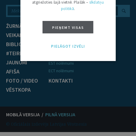
atgriežoties šajā vietnē. Plašāk –
sīkdatņu
politikā
.
ŽURNĀLS
NOZARES
PIEŅEMT VISAS
VEIKALS
Civiltiesības
BIBLIOTĒKA
Krimināltiesības
PIELĀGOT IZVĒLI
#TEIRDARBS
TIESĪBU PRAKSE
JAUNUMI
EST nolēmumi
AFIŠA
ECT nolēmumi
FOTO / VIDEO
KONTAKTI
VĒSTKOPA
MOBILĀ VERSIJA /
PILNĀ VERSIJA
© Oficiālais izdevējs Latvijas Vēstnesis