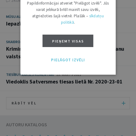
2 KOMENTĀRI
Papildinformācijai atveriet "Pielāgot izvēli". Jūs
varat jebkurā brīdī mainīt savu izvēli,
atgriežoties šajā vietnē. Plašāk –
sīkdatņu
MŪSU AUTORS
19. OKTOBRIS 2021
politikā
.
Iepazīstieties: JV autors Jānis Baumanis
PIEŅEMT VISAS
SKAIDROJUMI. VIEDOKĻI
6. JŪLIJS 2021
Krimināltiesisks novērtējums par labuma došanu
valsts amatpersonai
PIELĀGOT IZVĒLI
TIESĪBU PRAKSES KOMENTĀRI
23. MARTS 2021
Viedoklis Satversmes tiesas lietā Nr. 2020-23-01
RĀDĪT VĒL
AUTORU KATALOGS