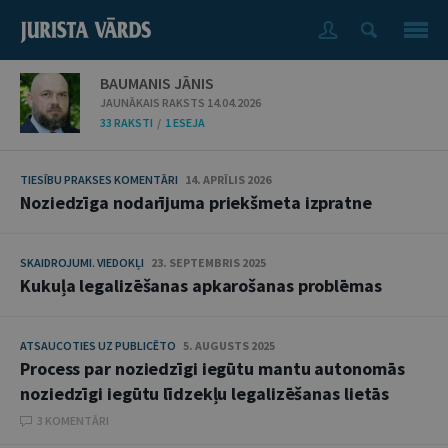
BAUMANIS JĀNIS
JAUNĀKAIS RAKSTS 14.04.2026
33 RAKSTI
/
1 ESEJA
TIESĪBU PRAKSES KOMENTĀRI
14. APRĪLIS 2026
Noziedzīga nodarījuma priekšmeta izpratne
SKAIDROJUMI. VIEDOKĻI
23. SEPTEMBRIS 2025
Kukuļa legalizēšanas apkarošanas problēmas
ATSAUCOTIES UZ PUBLICĒTO
5. AUGUSTS 2025
Process par noziedzīgi iegūtu mantu autonomās
noziedzīgi iegūtu līdzekļu legalizēšanas lietās
3 KOMENTĀRI