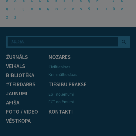
A
Ā
B
C
Č
D
E
Ē
F
G
Ģ
H
I
J
K
Ķ
L
Ļ
M
N
Ņ
O
P
R
S
Š
T
U
Ū
V
Z
Ž
ŽURNĀLS
NOZARES
VEIKALS
Civiltiesības
BIBLIOTĒKA
Krimināltiesības
#TEIRDARBS
TIESĪBU PRAKSE
JAUNUMI
EST nolēmumi
AFIŠA
ECT nolēmumi
FOTO / VIDEO
KONTAKTI
VĒSTKOPA