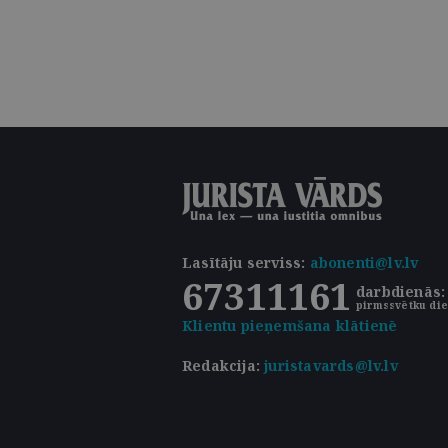
Lasītāju serviss
:
abonenti@lv.lv
67311161
darbdienās: 
pirmssvētku die
Klientu pieņemšana klātienē
Redakcija:
juristavards@lv.lv