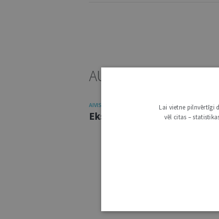
AUTORU RAKSTI
AIVIS IVAŠKO
Lai vietne pilnvērtīg
Eksperts Latvijas laika virpu
vēl citas – statisti