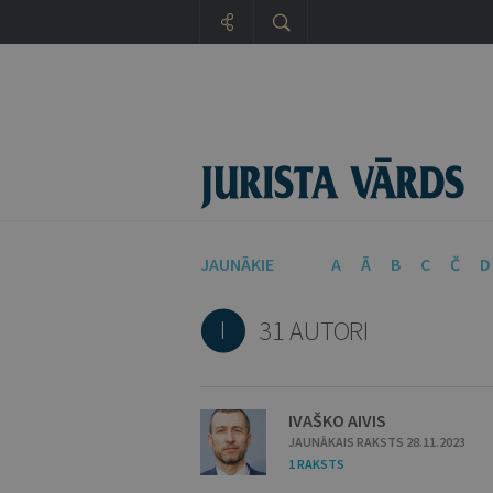
JAUNĀKIE
A
Ā
B
C
Č
D
I
31 AUTORI
IVAŠKO AIVIS
JAUNĀKAIS RAKSTS 28.11.2023
1 RAKSTS