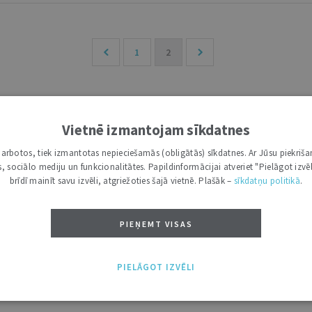
1
2
Vietnē izmantojam sīkdatnes
i darbotos, tiek izmantotas nepieciešamās (obligātās) sīkdatnes. Ar Jūsu piekriša
Ne
lī
kas, sociālo mediju un funkcionalitātes. Papildinformācijai atveriet "Pielāgot izvēl
ve
brīdī mainīt savu izvēli, atgriežoties šajā vietnē. Plašāk –
sīkdatņu politikā
.
at
si
li
PIEŅEMT VISAS
si
PIELĀGOT IZVĒLI