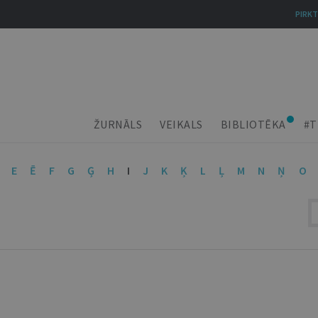
PIRKT
ŽURNĀLS
VEIKALS
BIBLIOTĒKA
#T
E
Ē
F
G
Ģ
H
I
J
K
Ķ
L
Ļ
M
N
Ņ
O