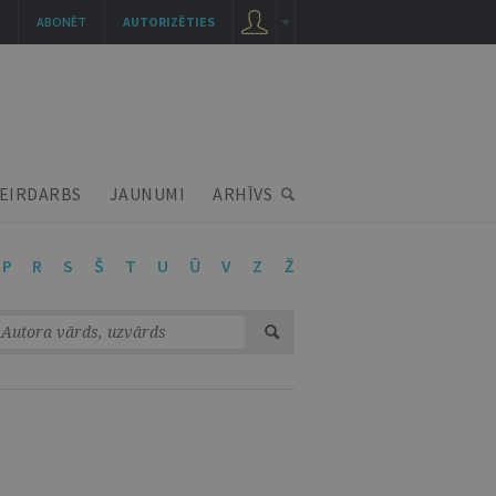
ABONĒT
AUTORIZĒTIES
EIRDARBS
JAUNUMI
ARHĪVS
P
R
S
Š
T
U
Ū
V
Z
Ž