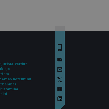
"Jurista Vārdu"
kcija
oriem
ošanas noteikumi
rtiesības
kļūstamība
akti