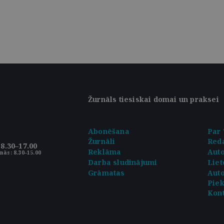
Žurnāls tiesiskai domai un praksei
Abonēšana
Par 
Žurnāli
Reda
8.30–17.00
Reklāma
Aut
nās: 8.30–15.00
Darba sludinājumi
Liet
Grāmatas
Auto
Pie
Kont