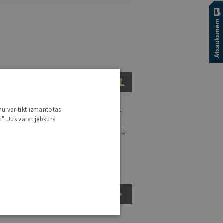
KĻŪT PAR ŽURNĀLA AUTORU
nu var tikt izmantotas
dēļas žurnāla "Jurista Vārds" mērķis ir
i". Jūs varat jebkurā
icināt tiesiskas domas un prakses
tīstību, kā arī atspoguļot Latvijas tiesību
stēmas izaugsmi, piedāvājot vietu
etpratēju domu apmaiņai par tiesību
stēmas aktuālajām problēmām.
IESNIEGT CV