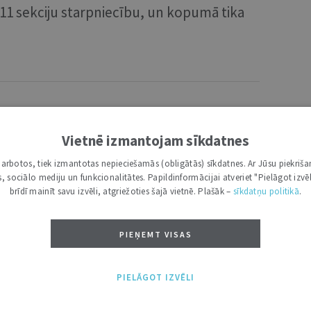
11 sekciju starpniecību, un kopumā tika
aksti ir zinātniskas publikācijas, kas veicinās
 studiju procesa pilnveidošanai un jurista prakses
Vietnē izmantojam sīkdatnes
i darbotos, tiek izmantotas nepieciešamās (obligātās) sīkdatnes. Ar Jūsu piekriša
kas, sociālo mediju un funkcionalitātes. Papildinformācijai atveriet "Pielāgot izvēl
brīdī mainīt savu izvēli, atgriežoties šajā vietnē. Plašāk –
sīkdatņu politikā
.
PIEŅEMT VISAS
DRUKĀT
PIELĀGOT IZVĒLI