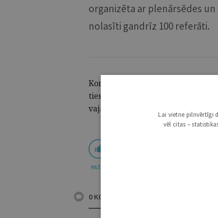
organizēta ar plenārsēdes un 
nolasīti gandrīz 100 referāti.
Konferences materiālos apkopotie r
tiesību zinātnes attīstību, noderēs
vajadzībām.
Lai vietne pilnvērtīg
vēl citas – statisti
PATĪK
0 KOMENTĀRI