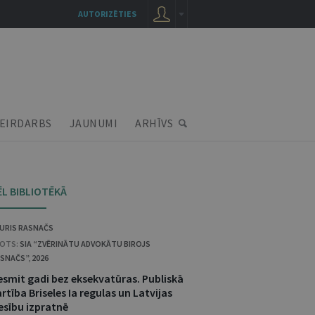
AUTORIZĒTIES
EIRDARBS
JAUNUMI
ARHĪVS
ĒL BIBLIOTĒKĀ
URIS RASNAČS
OTS:
SIA “ZVĒRINĀTU ADVOKĀTU BIROJS
SNAČS”
,
2026
esmit gadi bez eksekvatūras. Publiskā
rtība Briseles Ia regulas un Latvijas
esību izpratnē