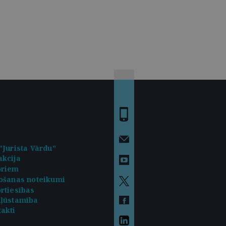
"Jurista Vārdu"
kcija
oriem
ošanas noteikumi
rtiesības
kļūstamība
akti