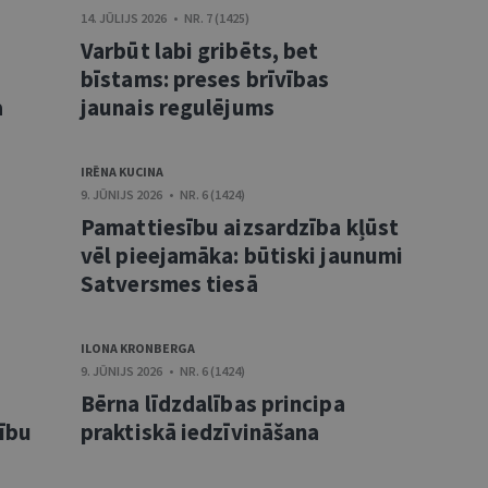
14. JŪLIJS 2026 • NR. 7 (1425)
Varbūt labi gribēts, bet
bīstams: preses brīvības
a
jaunais regulējums
IRĒNA KUCINA
9. JŪNIJS 2026 • NR. 6 (1424)
Pamattiesību aizsardzība kļūst
vēl pieejamāka: būtiski jaunumi
Satversmes tiesā
ILONA KRONBERGA
9. JŪNIJS 2026 • NR. 6 (1424)
Bērna līdzdalības principa
sību
praktiskā iedzīvināšana