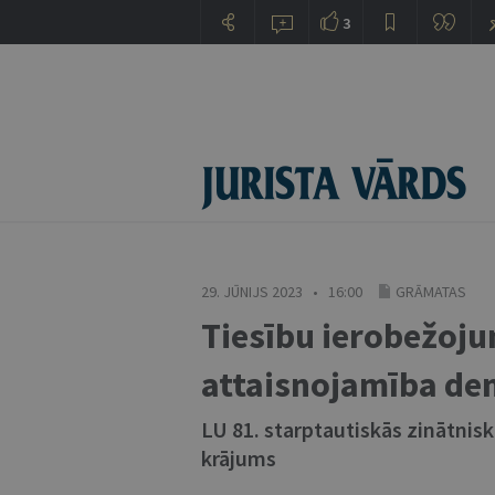
3
29. JŪNIJS 2023 • 16:00
GRĀMATAS
Tiesību ierobežoj
attaisnojamība dem
LU 81. starptautiskās zinātnis
krājums