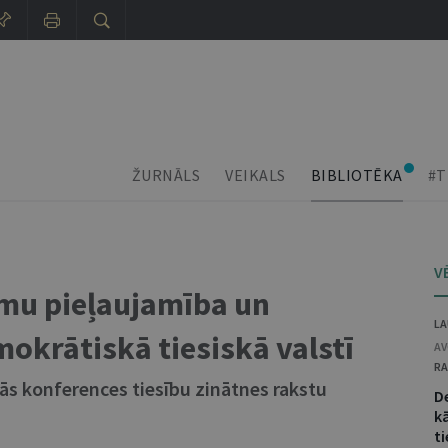
ŽURNĀLS
VEIKALS
BIBLIOTĒKA
#T
V
umu pieļaujamība un
LA
okrātiskā tiesiskā valstī
AV
RA
kās konferences tiesību zinātnes rakstu
D
kā
ti