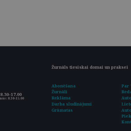
Žurnāls tiesiskai domai un praksei
Abonēšana
Par 
Žurnāli
Reda
8.30–17.00
Reklāma
Aut
nās: 8.30–15.00
Darba sludinājumi
Liet
Grāmatas
Auto
Pie
Kont