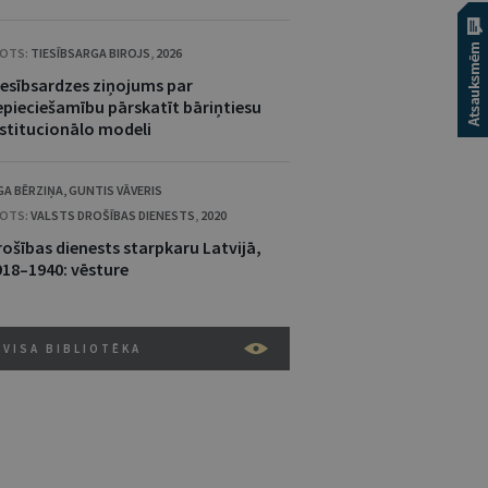
OTS:
TIESĪBSARGA BIROJS
,
2026
iesībsardzes ziņojums par
epieciešamību pārskatīt bāriņtiesu
nstitucionālo modeli
GA BĒRZIŅA
,
GUNTIS VĀVERIS
OTS:
VALSTS DROŠĪBAS DIENESTS
,
2020
rošības dienests starpkaru Latvijā,
918–1940: vēsture
VISA BIBLIOTĒKA