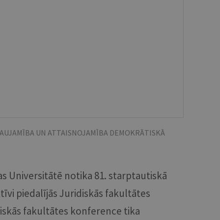
ĻAUJAMĪBA UN ATTAISNOJAMĪBA DEMOKRĀTISKĀ
as Universitātē notika 81. starptautiskā
īvi piedalījās Juridiskās fakultātes
iskās fakultātes konference tika