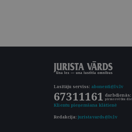
Lasītāju serviss
:
abonenti@lv.lv
67311161
darbdienās: 
pirmssvētku die
Klientu pieņemšana klātienē
Redakcija:
juristavards@lv.lv