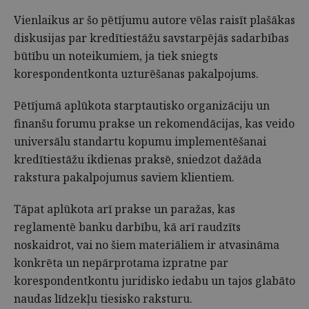
Vienlaikus ar šo pētījumu autore vēlas raisīt plašākas
diskusijas par kredītiestāžu savstarpējās sadarbības
būtību un noteikumiem, ja tiek sniegts
korespondentkonta uzturēšanas pakalpojums.
Pētījumā aplūkota starptautisko organizāciju un
finanšu forumu prakse un rekomendācijas, kas veido
universālu standartu kopumu implementēšanai
kredītiestāžu ikdienas praksē, sniedzot dažāda
rakstura pakalpojumus saviem klientiem.
Tāpat aplūkota arī prakse un paražas, kas
reglamentē banku darbību, kā arī raudzīts
noskaidrot, vai no šiem materiāliem ir atvasināma
konkrēta un nepārprotama izpratne par
korespondentkontu juridisko iedabu un tajos glabāto
naudas līdzekļu tiesisko raksturu.