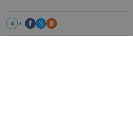
4
KOMENTĀRI
VĒL BIBLIOTĒKĀ
LAURIS RASNAČS
PRAKSES MATERIĀLI
AVOTS: SIA “ZVĒRINĀTU ADVOKĀTU BIROJS RASNAČS”, 2026
Desmit gadi bez eksekvatūras. Publiskā kārtība
Briseles Ia regulas un Latvijas tiesību izpratnē