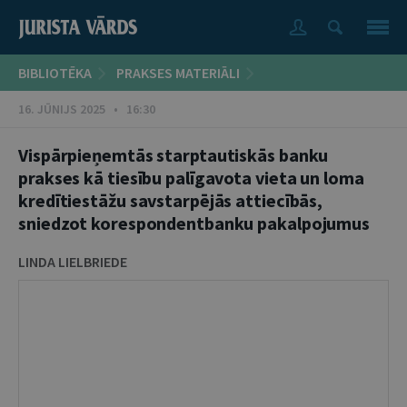
BIBLIOTĒKA
PRAKSES MATERIĀLI
16. JŪNIJS 2025 • 16:30
Vispārpieņemtās starptautiskās banku
prakses kā tiesību palīgavota vieta un loma
kredītiestāžu savstarpējās attiecībās,
sniedzot korespondentbanku pakalpojumus
LINDA LIELBRIEDE