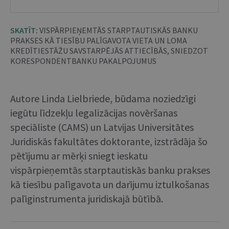
SKATĪT:
VISPĀRPIEŅEMTĀS STARPTAUTISKĀS BANKU
PRAKSES KĀ TIESĪBU PALĪGAVOTA VIETA UN LOMA
KREDĪTIESTĀŽU SAVSTARPĒJĀS ATTIECĪBĀS, SNIEDZOT
KORESPONDENTBANKU PAKALPOJUMUS
Autore Linda Lielbriede, būdama noziedzīgi
iegūtu līdzekļu legalizācijas novēršanas
speciāliste (CAMS) un Latvijas Universitātes
Juridiskās fakultātes doktorante, izstrādāja šo
pētījumu ar mērķi sniegt ieskatu
vispārpieņemtās starptautiskās banku prakses
kā tiesību palīgavota un darījumu iztulkošanas
palīginstrumenta juridiskajā būtībā.