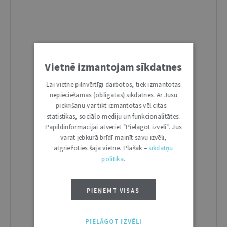
Vietnē izmantojam sīkdatnes
Lai vietne pilnvērtīgi darbotos, tiek izmantotas
nepieciešamās (obligātās) sīkdatnes. Ar Jūsu
piekrišanu var tikt izmantotas vēl citas –
statistikas, sociālo mediju un funkcionalitātes.
Papildinformācijai atveriet "Pielāgot izvēli". Jūs
varat jebkurā brīdī mainīt savu izvēli,
atgriežoties šajā vietnē. Plašāk –
sīkdatņu
politikā
.
PIEŅEMT VISAS
PIELĀGOT IZVĒLI