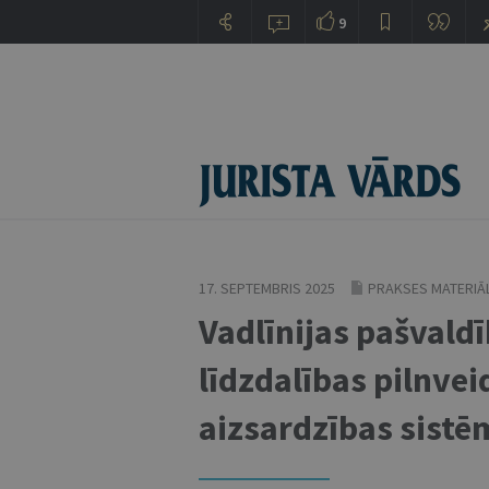
9
17. SEPTEMBRIS 2025
PRAKSES MATERIĀL
Vadlīnijas pašvald
līdzdalības pilnvei
aizsardzības sistē