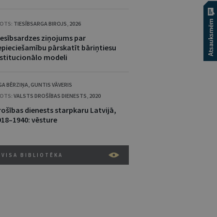
OTS:
TIESĪBSARGA BIROJS
,
2026
iesībsardzes ziņojums par
epieciešamību pārskatīt bāriņtiesu
nstitucionālo modeli
GA BĒRZIŅA
,
GUNTIS VĀVERIS
OTS:
VALSTS DROŠĪBAS DIENESTS
,
2020
rošības dienests starpkaru Latvijā,
918–1940: vēsture
VISA BIBLIOTĒKA