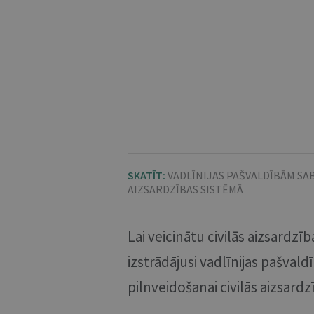
SKATĪT:
VADLĪNIJAS PAŠVALDĪBĀM SAB
AIZSARDZĪBAS SISTĒMĀ
Lai veicinātu civilās aizsardzīb
izstrādājusi vadlīnijas pašval
pilnveidošanai civilās aizsardz