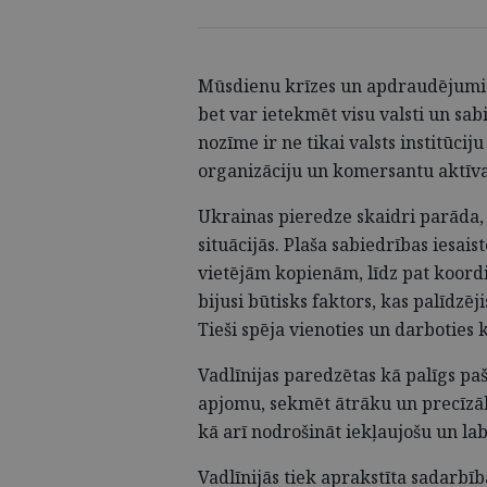
Mūsdienu krīzes un apdraudējumi s
bet var ietekmēt visu valsti un sa
nozīme ir ne tikai valsts institūcij
organizāciju un komersantu aktīvai
Ukrainas pieredze skaidri parāda, c
situācijās. Plaša sabiedrības iesai
vietējām kopienām, līdz pat koordi
bijusi būtisks faktors, kas palīdzē
Tieši spēja vienoties un darboties 
Vadlīnijas paredzētas kā palīgs p
apjomu, sekmēt ātrāku un precīzāk
kā arī nodrošināt iekļaujošu un la
Vadlīnijās tiek aprakstīta sadarbī