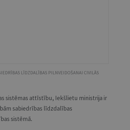
IEDRĪBAS LĪDZDALĪBAS PILNVEIDOŠANAI CIVILĀS
as sistēmas attīstību, Iekšlietu ministrija ir
dībām sabiedrības līdzdalības
ības sistēmā.