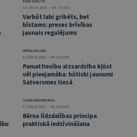
DINA GAILĪTE
14. JŪLIJS 2026 • NR. 7 (1425)
Varbūt labi gribēts, bet
bīstams: preses brīvības
a
jaunais regulējums
IRĒNA KUCINA
9. JŪNIJS 2026 • NR. 6 (1424)
Pamattiesību aizsardzība kļūst
vēl pieejamāka: būtiski jaunumi
Satversmes tiesā
ILONA KRONBERGA
9. JŪNIJS 2026 • NR. 6 (1424)
Bērna līdzdalības principa
sību
praktiskā iedzīvināšana