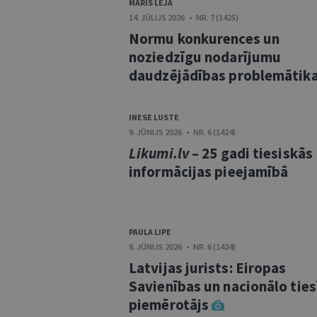
MĀRIS LEJA
14. JŪLIJS 2026 • NR. 7 (1425)
Normu konkurences un
noziedzīgu nodarījumu
daudzējādības problemātik
INESE LUSTE
9. JŪNIJS 2026 • NR. 6 (1424)
Likumi.lv
– 25 gadi tiesiskās
informācijas pieejamībā
PAULA LIPE
9. JŪNIJS 2026 • NR. 6 (1424)
Latvijas jurists: Eiropas
Savienības un nacionālo tie
piemērotājs