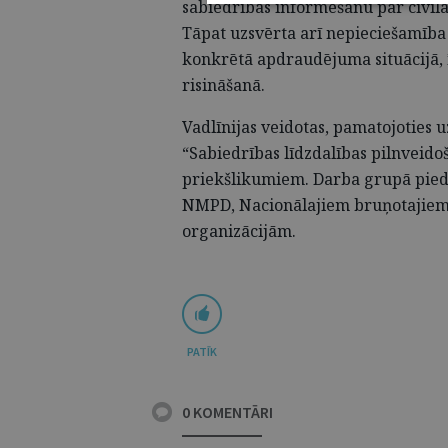
sabiedrības informēšanu par civil
Tāpat uzsvērta arī nepieciešamība 
konkrētā apdraudējuma situācijā, īp
risināšanā.
Vadlīnijas veidotas, pamatojoties u
“Sabiedrības līdzdalības pilnveido
priekšlikumiem. Darba grupā pieda
NMPD, Nacionālajiem bruņotajiem
organizācijām.
PATĪK
0 KOMENTĀRI