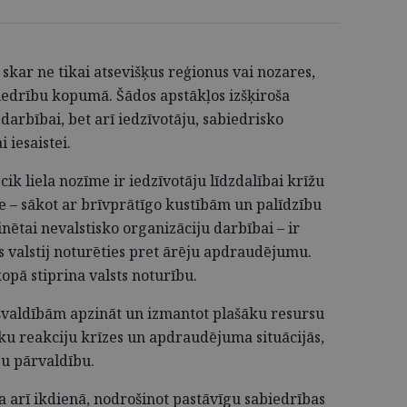
kar ne tikai atsevišķus reģionus vai nozares,
biedrību kopumā. Šādos apstākļos izšķiroša
u darbībai, bet arī iedzīvotāju, sabiedrisko
 iesaistei.
ik liela nozīme ir iedzīvotāju līdzdalībai krīžu
ste – sākot ar brīvprātīgo kustībām un palīdzību
nētai nevalstisko organizāciju darbībai – ir
jis valstij noturēties pret ārēju apdraudējumu.
kopā stiprina valsts noturību.
ašvaldībām apzināt un izmantot plašāku resursu
u reakciju krīzes un apdraudējuma situācijās,
bu pārvaldību.
ba arī ikdienā, nodrošinot pastāvīgu sabiedrības