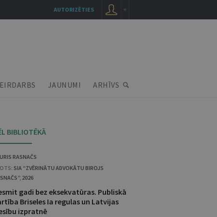
AUTORIZĒTIES
EIRDARBS
JAUNUMI
ARHĪVS
ĒL BIBLIOTĒKĀ
URIS RASNAČS
OTS:
SIA “ZVĒRINĀTU ADVOKĀTU BIROJS
SNAČS”
,
2026
esmit gadi bez eksekvatūras. Publiskā
rtība Briseles Ia regulas un Latvijas
esību izpratnē