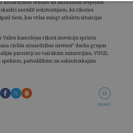
ās aizsardzības tēmām un līdzdalības iespējām.
skaidri norādīt iedzīvotājiem, kā rīkoties
aši tiem, kas vēlas sniegt atbalstu situācijas
z Valsts kancelejas rīkotā inovāciju sprinta
šana civilās aizsardzības sistēmā” darba grupas
lījās pārstāvji no vairākām ministrijām, VUGD,
 spēkiem, pašvaldībām un sabiedriskajām
DRUKĀT