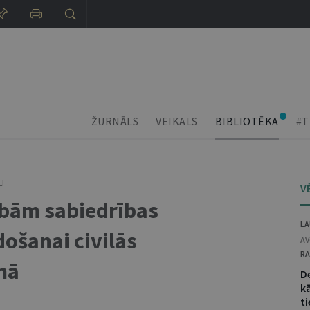
ŽURNĀLS
VEIKALS
BIBLIOTĒKA
#T
I
V
ībām sabiedrības
LA
došanai civilās
AV
RA
mā
D
kā
ti