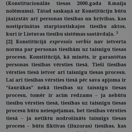
(Konstitucionālās tiesas 2000.gada 8.maija
nolēmums). Tātad saskaņā ar Konstitūciju būtu
jāaizstāv arī personas tiesības un brīvības, kas
nostiprinātas starptautiskajos tiesību aktos,
1
kuri ir Lietuvas tiesību sistēmas sastāvdaļa.
[2] Konstitūcijā
expressis verbis
nav ietverta
norma par personas tiesībām uz taisnīgu tiesas
procesu. Konstitūcijā, kā minēts, ir garantētas
personas tiesības vērsties tiesā. Tieši tiesības
vērsties tiesā ietver
arī taisnīgu tiesas procesu.
Lai arī tiesības vērsties tiesā pēc sava apjoma ir
“šaurākas” nekā tiesības uz taisnīgu tiesas
procesu, tomēr ir acīm redzams – ja nebūtu
tiesību vērsties tiesā, tiesības uz taisnīgu tiesas
procesu būtu neiespējamas, bet tiesības vērsties
tiesā – ja netiktu nodrošināts taisnīgs tiesas
process – būtu fiktīvas (iluzoras) tiesības, kas