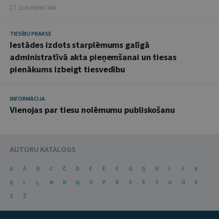
11 KOMENTĀRI
TIESĪBU PRAKSE
Iestādes izdots starplēmums galīgā
administratīvā akta pieņemšanai un tiesas
pienākums izbeigt tiesvedību
INFORMĀCIJA
Vienojas par tiesu nolēmumu publiskošanu
AUTORU KATALOGS
A
Ā
B
C
Č
D
E
Ē
F
G
Ģ
H
I
J
K
Ķ
L
Ļ
M
N
Ņ
O
P
R
S
Š
T
U
Ū
V
Z
Ž