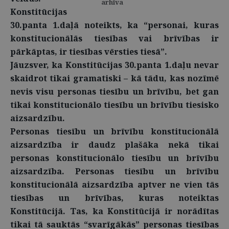
arhīva
Konstitūcijas
30.panta 1.daļā noteikts, ka “personai, kuras
konstitucionālās tiesības vai brīvības ir
pārkāptas, ir tiesības vērsties tiesā”.
Jāuzsver, ka Konstitūcijas 30.panta 1.daļu nevar
skaidrot tikai gramatiski – kā tādu, kas nozīmē
nevis visu personas tiesību un brīvību, bet gan
tikai konstitucionālo tiesību un brīvību tiesisko
aizsardzību.
Personas tiesību un brīvību konstitucionālā
aizsardzība ir daudz plašāka nekā tikai
personas konstitucionālo tiesību un brīvību
aizsardzība. Personas tiesību un brīvību
konstitucionālā aizsardzība aptver ne vien tās
tiesības un brīvības, kuras noteiktas
Konstitūcijā. Tas, ka Konstitūcijā ir norādītas
tikai tā sauktās “svarīgākās” personas tiesības