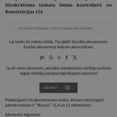
birokrātismu izskata Seima kontrolieri; no
Konstitūcijas 124.
ŠIS RAKSTS PIEEJAMS “JURISTA VĀRDA” ABONENTIEM
Lai lasītu šo rakstu tālāk, Tev jābūt žurnāla abonentam.
Esošos abonentus lūdzam autorizēties:
Ja vēl neesi abonents, aicinām pievienoties lasītāju pulkam.
Iegūsi tūlītēju piekļuvi digitālajam saturam!
ABONĒT
Piedāvājam trīs abonementu veidus. Vienam lietotājam
piemērotākais ir "Mazais" (3, 6 un 12 mēnešiem).
Abonentu ieguvumi: