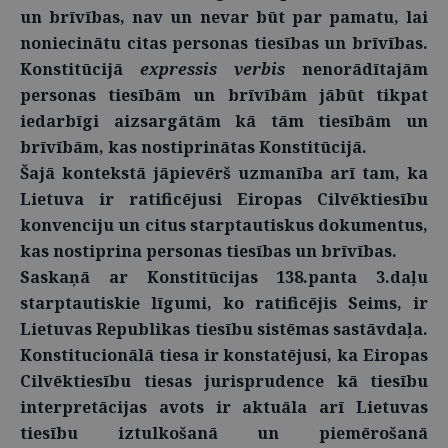
un brīvības, nav un nevar būt par pamatu, lai
noniecinātu citas personas tiesības un brīvības.
Konstitūcijā
expressis verbis
nenorādītajām
personas tiesībām un brīvībām jābūt tikpat
iedarbīgi aizsargātām kā tām tiesībām un
brīvībām, kas nostiprinātas Konstitūcijā.
Šajā kontekstā jāpievērš uzmanība arī tam, ka
Lietuva ir ratificējusi Eiropas Cilvēktiesību
konvenciju un citus starptautiskus dokumentus,
kas nostiprina personas tiesības un brīvības.
Saskaņā ar Konstitūcijas 138.panta 3.daļu
starptautiskie līgumi, ko ratificējis Seims, ir
Lietuvas Republikas tiesību sistēmas sastāvdaļa.
Konstitucionālā tiesa ir konstatējusi, ka Eiropas
Cilvēktiesību tiesas jurisprudence kā tiesību
interpretācijas avots ir aktuāla arī Lietuvas
tiesību iztulkošanā un piemērošanā