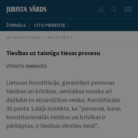
ŽURNĀLS
CITU PIEREDZE
30. AUGUSTS 2005 • NR.32 (387)
Tiesības uz taisnīgu tiesas procesu
VĪTAUTS SINKEVIČS
Lietuvas Konstitūcija, garantējot personas
tiesības un brīvības, vienlaikus nosaka arī
dažādus to aizsardzības veidus. Konstitūcijas
30.panta 1.daļā noteikts, ka "personai, kuras
konstitucionālās tiesības vai brīvības ir
pārkāptas, ir tiesības vērsties tiesā".