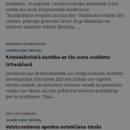
Piektdien, 26.augustā, Latvijas Policijas akadēmijā (LPA)
notika jau trešā starptautiskā konference -
"Kriminālprocesuālais taisnīgums". Pasākumu atklāja LPA
rektore, policijas ģenerāle Dr.iur. Ārija Meikališa un
tieslietu ministre Solvita Āboltiņa, ...
REINHARDS DOMBROVSKIS
SKAIDROJUMI. VIEDOKĻI
Kriminālistiskā darbība un tās vieta civillietu
iztiesāšanā
Jautājums par kriminālistisko un civilprocesuālo darbību
savstarpējām attiecībām līdz šim laikam nav izpētīts.
Varētu atzīmēt, ka literatūrā latviešu valodā šis jautājums
vispār nav skarts un nav publicēta neviena publikācija
par šo jautājumu. Tikai ...
VIESTURS CENKURS
SKAIDROJUMI. VIEDOKĻI
Valsts nodevas apmēra noteikšana tiesās