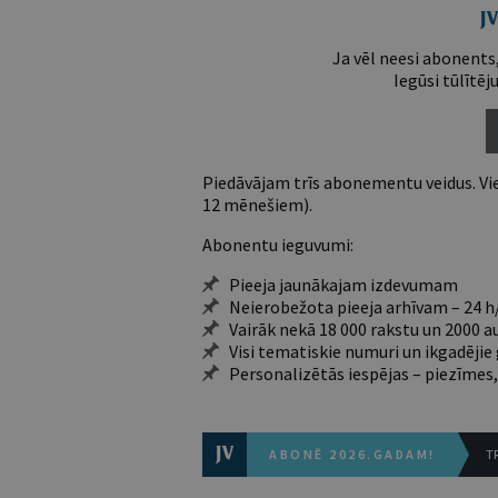
Ja vēl neesi abonents,
Iegūsi tūlītēj
Piedāvājam trīs abonementu veidus. Vie
12 mēnešiem).
Abonentu ieguvumi:
Pieeja jaunākajam izdevumam
Neierobežota pieeja arhīvam – 24 h/
Vairāk nekā 18 000 rakstu un 2000 a
Visi tematiskie numuri un ikgadēji
Personalizētās iespējas – piezīmes,
ABONĒ 2026.GADAM!
TR