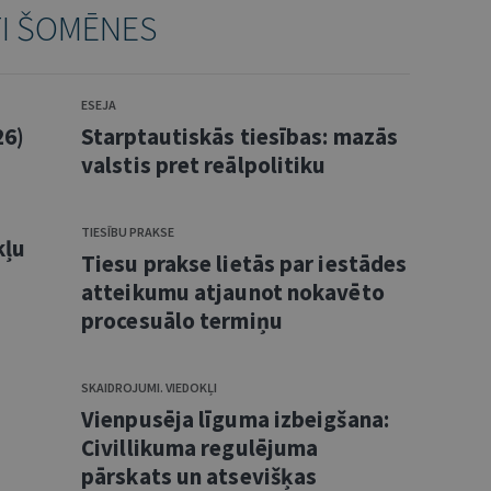
TI ŠOMĒNES
ESEJA
26)
Starptautiskās tiesības: mazās
valstis pret reālpolitiku
TIESĪBU PRAKSE
kļu
Tiesu prakse lietās par iestādes
atteikumu atjaunot nokavēto
procesuālo termiņu
SKAIDROJUMI. VIEDOKĻI
Vienpusēja līguma izbeigšana:
Civillikuma regulējuma
pārskats un atsevišķas