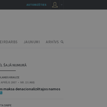
AUTORIZĒTIES
EIRDARBS
JAUNUMI
ARHĪVS
ĒL ŠAJĀ NUMURĀ
LANDS KRAUZE
. APRĪLIS 2007 • NR. 15 (468)
res maksa denacionalizētajos namos
7
TA SNIPE