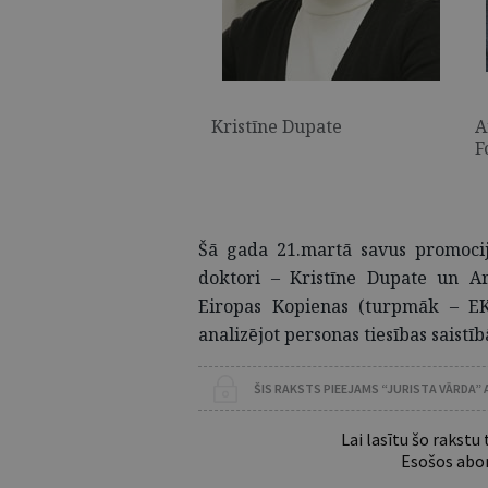
Kristīne Dupate
A
F
Šā gada 21.martā savus promocija
doktori – Kristīne Dupate un Ar
Eiropas Kopienas (turpmāk – EK)
analizējot personas tiesības saist
ŠIS RAKSTS PIEEJAMS “JURISTA VĀRDA”
Lai lasītu šo rakstu
Esošos abon