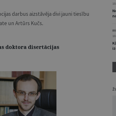
10
N
jas darbus aizstāvēja divi jauni tiesību
n
ate un Artūrs Kučs.
IR
10
K
as doktora disertācijas
i
Ž