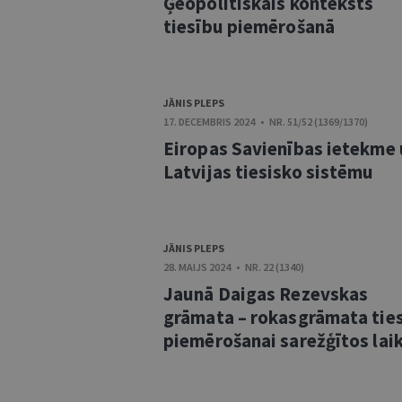
Ģeopolitiskais konteksts
tiesību piemērošanā
JĀNIS PLEPS
17. DECEMBRIS 2024 • NR. 51/52 (1369/1370)
Eiropas Savienības ietekme 
Latvijas tiesisko sistēmu
JĀNIS PLEPS
28. MAIJS 2024 • NR. 22 (1340)
Jaunā Daigas Rezevskas
grāmata – rokasgrāmata tie
piemērošanai sarežģītos lai