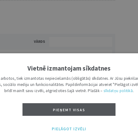
VĀRDS
Vietnē izmantojam sīkdatnes
i darbotos, tiek izmantotas nepieciešamās (obligātās) sīkdatnes. Ar Jūsu piekriša
kas, sociālo mediju un funkcionalitātes. Papildinformācijai atveriet "Pielāgot izvēl
brīdī mainīt savu izvēli, atgriežoties šajā vietnē. Plašāk –
sīkdatņu politikā
.
NĀKT:
PIEVIENOT
PIEŅEMT VISAS
PIELĀGOT IZVĒLI