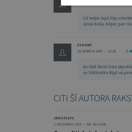
11. APRĪLIS 2007 • 13:21
0
LU mājās lapā bija rzkstīt
Arnis Buka. Kāpēc par viņ
ES DOMĀ
10. APRĪLIS 2007 • 11:25
0
ka šādi darbi būtu jāpubli
uz bibliotēku Rīgā un pras
CITI ŠĪ AUTORA RAKS
JĀNIS PLEPS
2. DECEMBRIS 2025 • NR. 48 (1418)