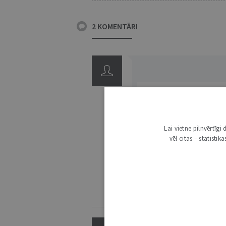
2 KOMENTĀRI
Lai vietne pilnvērtīg
3000
vēl citas – statisti
IE
KOMENTĒŠANAS NOTEIKUMI
NAV SKAIDRS