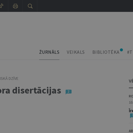
ŽURNĀLS
VEIKALS
BIBLIOTĒKA
#T
SKĀ DZĪVE
V
ra disertācijas
2
RO
10
Ī
AR