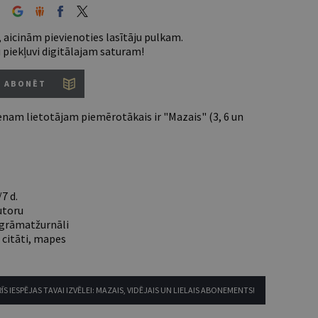
 aicinām pievienoties lasītāju pulkam.
u piekļuvi digitālajam saturam!
ABONĒT
nam lietotājam piemērotākais ir "Mazais" (3, 6 un
7 d.
utoru
e grāmatžurnāli
 citāti, mapes
ĪS IESPĒJAS TAVAI IZVĒLEI: MAZAIS, VIDĒJAIS UN LIELAIS ABONEMENTS!