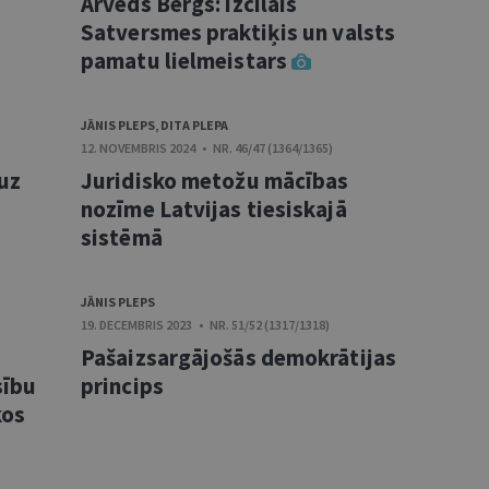
Arveds Bergs: izcilais
Satversmes praktiķis un valsts
pamatu lielmeistars
JĀNIS PLEPS
,
DITA PLEPA
12. NOVEMBRIS 2024 • NR. 46/47 (1364/1365)
uz
Juridisko metožu mācības
nozīme Latvijas tiesiskajā
sistēmā
JĀNIS PLEPS
19. DECEMBRIS 2023 • NR. 51/52 (1317/1318)
Pašaizsargājošās demokrātijas
sību
princips
kos