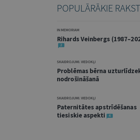
POPULĀRĀKIE RAKS
IN MEMORIAM
Rihards Veinbergs (1987–20
2
SKAIDROJUMI. VIEDOKĻI
Problēmas bērna uzturlīdze
nodrošināšanā
SKAIDROJUMI. VIEDOKĻI
Paternitātes apstrīdēšanas
tiesiskie aspekti
4