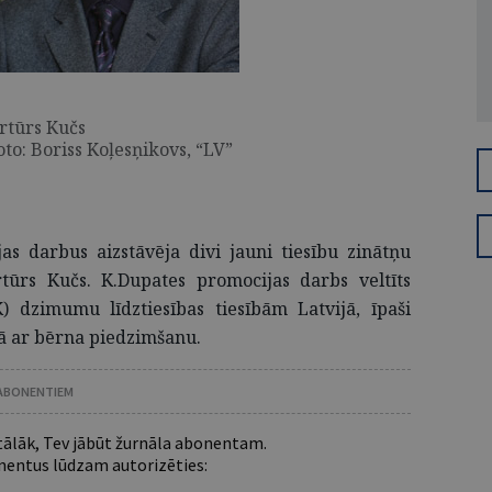
rtūrs Kučs
oto: Boriss Koļesņikovs, “LV”
s darbus aizstāvēja divi jauni tiesību zinātņu
tūrs Kučs. K.Dupates promocijas darbs veltīts
 dzimumu līdztiesības tiesībām Latvijā, īpaši
ībā ar bērna piedzimšanu.
 ABONENTIEM
 tālāk, Tev jābūt žurnāla abonentam.
entus lūdzam autorizēties: