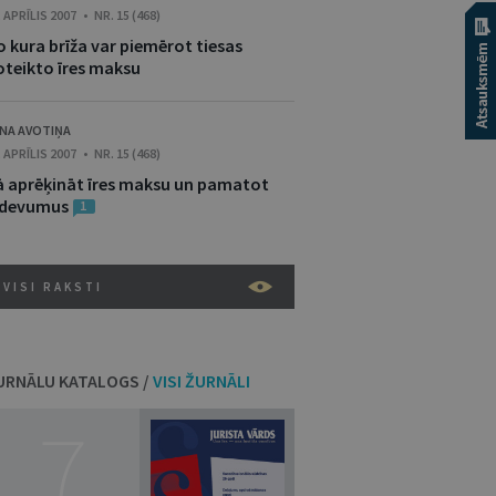
. APRĪLIS 2007 • NR. 15 (468)
o kura brīža var piemērot tiesas
oteikto īres maksu
INA AVOTIŅA
. APRĪLIS 2007 • NR. 15 (468)
ā aprēķināt īres maksu un pamatot
zdevumus
1
VISI RAKSTI
URNĀLU KATALOGS /
VISI ŽURNĀLI
7