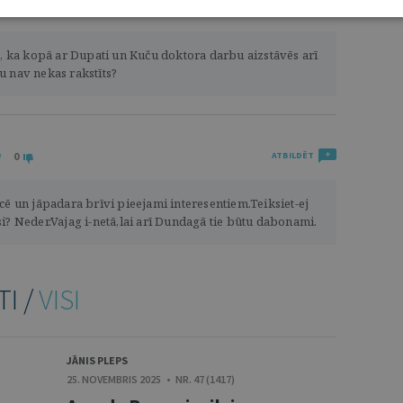
0
ATBILDĒT
s, ka kopā ar Dupati un Kuču doktora darbu aizstāvēs arī
u nav nekas rakstīts?
0
ATBILDĒT
cē un jāpadara brīvi pieejami interesentiem.Teiksiet-ej
i? Neder.Vajag i-netā,lai arī Dundagā tie būtu dabonami.
TI /
VISI
JĀNIS PLEPS
25. NOVEMBRIS 2025 • NR. 47 (1417)