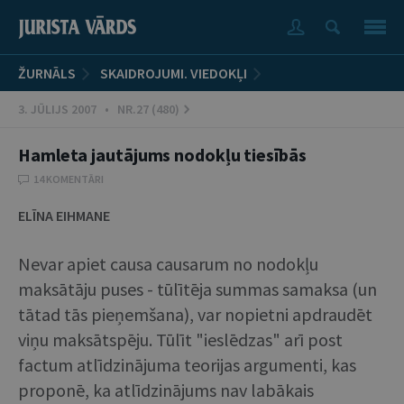
ŽURNĀLS
SKAIDROJUMI. VIEDOKĻI
3. JŪLIJS 2007 • NR.27 (480)
Hamleta jautājums nodokļu tiesībās
14 KOMENTĀRI
ELĪNA EIHMANE
Nevar apiet causa causarum no nodokļu
maksātāju puses - tūlītēja summas samaksa (un
tātad tās pieņemšana), var nopietni apdraudēt
viņu maksātspēju. Tūlīt "ieslēdzas" arī post
factum atlīdzinājuma teorijas argumenti, kas
proponē, ka atlīdzinājums nav labākais