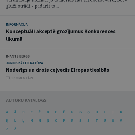
gluži otrādi - padarīt to ...
INFORMĀCIJA
Konceptuāli akceptē grozījumus Konkurences
likumā
IMANTS BERGS
JURIDISKĀ LITERATŪRA
Noderīgs un drošs ceļvedis Eiropas tiesībās
1 KOMENTĀRI
AUTORU KATALOGS
A
Ā
B
C
Č
D
E
Ē
F
G
Ģ
H
I
J
K
Ķ
L
Ļ
M
N
Ņ
O
P
R
S
Š
T
U
Ū
V
Z
Ž