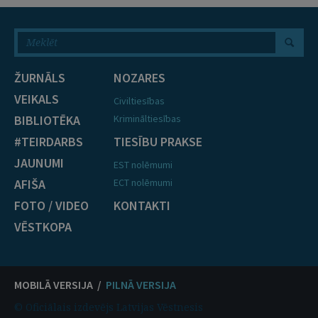
ŽURNĀLS
NOZARES
VEIKALS
Civiltiesības
BIBLIOTĒKA
Krimināltiesības
#TEIRDARBS
TIESĪBU PRAKSE
JAUNUMI
EST nolēmumi
AFIŠA
ECT nolēmumi
FOTO / VIDEO
KONTAKTI
VĒSTKOPA
MOBILĀ VERSIJA /
PILNĀ VERSIJA
© Oficiālais izdevējs Latvijas Vēstnesis