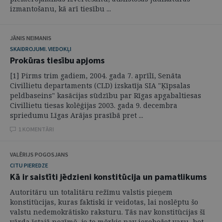
izmantošanu, kā arī tiesību ...
JĀNIS NEIMANIS
SKAIDROJUMI. VIEDOKĻI
Prokūras tiesību apjoms
[1] Pirms trim gadiem, 2004. gada 7. aprīlī, Senāta
Civillietu departaments (CLD) izskatīja SIA "Ķīpsalas
peldbaseins" kasācijas sūdzību par Rīgas apgabaltiesas
Civillietu tiesas kolēģijas 2003. gada 9. decembra
spriedumu Līgas Arājas prasībā pret ...
1 KOMENTĀRI
VALĒRIJS POGOSJANS
CITU PIEREDZE
Kā ir saistīti jēdzieni konstitūcija un pamatlikums
Autoritāru un totalitāru režīmu valstis pieņem
konstitūcijas, kuras faktiski ir veidotas, lai noslēptu šo
valstu nedemokrātisko raksturu. Tās nav konstitūcijas šī
vārda īstajā nozīmē, jo to mērķis nav ierobežot varu, bet -