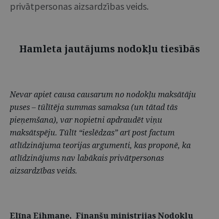
privātpersonas aizsardzības veids.
Hamleta jautājums nodokļu tiesībās
Nevar apiet causa causarum no nodokļu maksātāju
puses – tūlītēja summas samaksa (un tātad tās
pieņemšana), var nopietni apdraudēt viņu
maksātspēju. Tūlīt “ieslēdzas” arī post factum
atlīdzinājuma teorijas argumenti, kas proponē, ka
atlīdzinājums nav labākais privātpersonas
aizsardzības veids.
Elīna Eihmane, Finanšu ministrijas Nodokļu