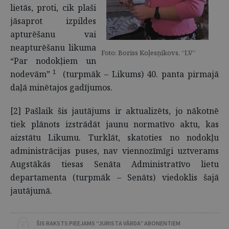
lietās, proti, cik plaši
jāsaprot izpildes
apturēšanu vai
neapturēšanu likuma
Foto: Boriss Koļesņikovs, “LV”
“Par nodokļiem un
1
nodevām”
(turpmāk – Likums) 40. panta pirmajā
daļā minētajos gadījumos.
[2] Pašlaik šis jautājums ir aktualizēts, jo nākotnē
tiek plānots izstrādāt jaunu normatīvo aktu, kas
aizstātu Likumu. Turklāt, skatoties no nodokļu
administrācijas puses, nav viennozīmīgi uztverams
Augstākās tiesas Senāta Administratīvo lietu
departamenta (turpmāk – Senāts) viedoklis šajā
jautājumā.
ŠIS RAKSTS PIEEJAMS “JURISTA VĀRDA” ABONENTIEM