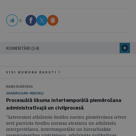
0
KOMENTĀRI (14)
VISI NUMURA RAKSTI
BAIBA RUDEVSKA
SKAIDROJUMI. VIEDOKĻI
Procesuālā likuma intertemporālā piemērošana
administratīvajā un civilprocesā
"Satversmei atbilstoša tiesību normu piemērošana ietver
sevī pareizās tiesību normas atrašanu un atbilstošu
interpretēšanu, intertemporālās un hierarhiskās
piemērojamības izvērtēšanu, atbilstošās judikatūras