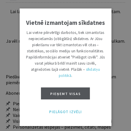
Lai lasītu šo rakstu tālāk, Tev jābūt žurnāla abonentam.
Esošos abonentus lūdzam autorizēties:
Vietnē izmantojam sīkdatnes
Lai vietne pilnvērtīgi darbotos, tiek izmantotas
nepieciešamās (obligātās) sīkdatnes. Ar Jūsu
Ja vēl neesi abonents, aicinām pievienoties lasītāju pulkam.
piekrišanu var tikt izmantotas vēl citas –
Iegūsi tūlītēju piekļuvi digitālajam saturam!
statistikas, sociālo mediju un funkcionalitātes.
Papildinformācijai atveriet "Pielāgot izvēli". Jūs
varat jebkurā brīdī mainīt savu izvēli,
ABONĒT
atgriežoties šajā vietnē. Plašāk –
sīkdatņu
politikā
.
Piedāvājam trīs abonementu veidus. Vienam lietotājam
piemērotākais ir "Mazais" (3, 6 un 12 mēnešiem).
Abonentu ieguvumi:
PIEŅEMT VISAS
Pieeja jaunākajam izdevumam
Neierobežota pieeja arhīvam – 24 h/7 d.
PIELĀGOT IZVĒLI
Vairāk nekā 18 000 rakstu un 2000 autoru
Visi tematiskie numuri un ikgadējie grāmatžurnāli
Personalizētās iespējas – piezīmes, citāti, mapes