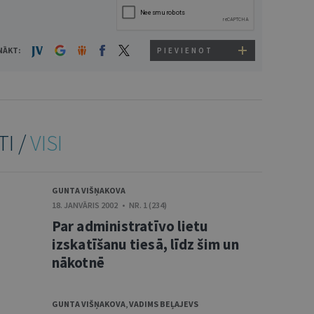
NĀKT:
PIEVIENOT
TI /
VISI
GUNTA VIŠŅAKOVA
18. JANVĀRIS 2002 • NR. 1 (234)
Par administratīvo lietu
izskatīšanu tiesā, līdz šim un
nākotnē
GUNTA VIŠŅAKOVA
,
VADIMS BEĻAJEVS