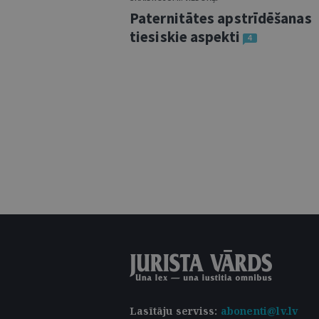
Paternitātes apstrīdēšanas
tiesiskie aspekti
4
Lasītāju serviss
:
abonenti@lv.lv