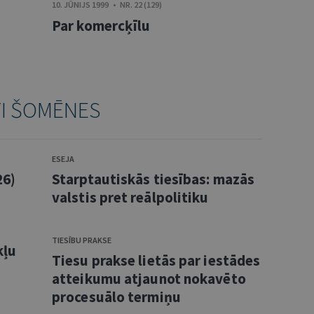
10. JŪNIJS 1999 • NR. 22 (129)
Par komercķīlu
TI ŠOMĒNES
ESEJA
26)
Starptautiskās tiesības: mazās
valstis pret reālpolitiku
TIESĪBU PRAKSE
kļu
Tiesu prakse lietās par iestādes
atteikumu atjaunot nokavēto
procesuālo termiņu