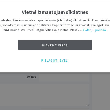
7 d.
utoru
Vietnē izmantojam sīkdatnes
e grāmatžurnāli
 citāti, mapes
i darbotos, tiek izmantotas nepieciešamās (obligātās) sīkdatnes. Ar Jūsu piekriša
kas, sociālo mediju un funkcionalitātes. Papildinformācijai atveriet "Pielāgot izvēl
brīdī mainīt savu izvēli, atgriežoties šajā vietnē. Plašāk –
sīkdatņu politikā
.
ĪS IESPĒJAS TAVAI IZVĒLEI: MAZAIS, VIDĒJAIS UN LIELAIS ABONEMENTS!
PIEŅEMT VISAS
PIELĀGOT IZVĒLI
VĀRDS