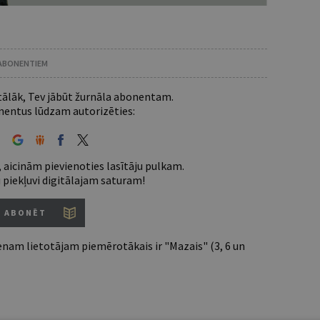
 ABONENTIEM
 tālāk, Tev jābūt žurnāla abonentam.
entus lūdzam autorizēties:
 aicinām pievienoties lasītāju pulkam.
u piekļuvi digitālajam saturam!
ABONĒT
nam lietotājam piemērotākais ir "Mazais" (3, 6 un