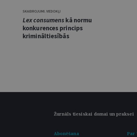
SKAIDROJUMI. VIEDOKĻI
Lex consumens
kā normu
konkurences princips
krimināltiesībās
Žurnāls tiesiskai domai un praksei
Abonēšana
Par 