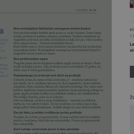
DZ
7.
L
v
Ž