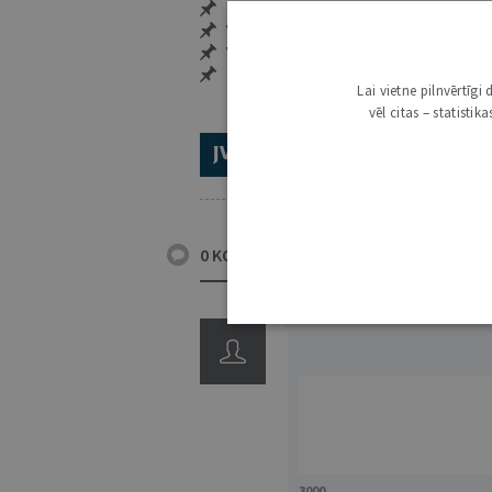
Neierobežota pieeja arhīvam – 24 h/
Vairāk nekā 18 000 rakstu un 2000 a
Visi tematiskie numuri un ikgadēji
Personalizētās iespējas – piezīmes,
Lai vietne pilnvērtīg
vēl citas – statisti
ABONĒ 2026.GADAM!
TR
0 KOMENTĀRI
3000