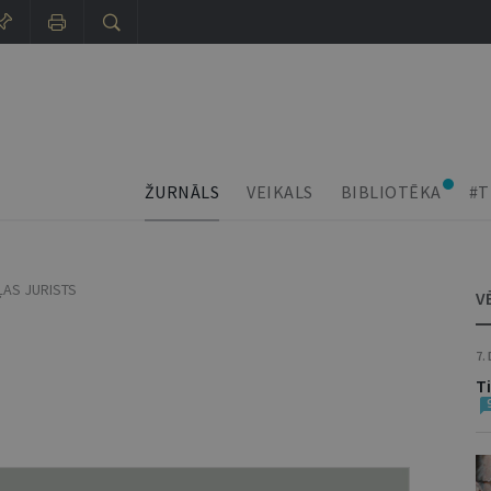
ŽURNĀLS
VEIKALS
BIBLIOTĒKA
#T
ĻAS JURISTS
V
7.
T