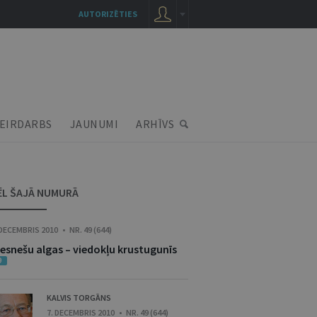
AUTORIZĒTIES
EIRDARBS
JAUNUMI
ARHĪVS
ĒL ŠAJĀ NUMURĀ
 DECEMBRIS 2010 • NR. 49 (644)
iesnešu algas – viedokļu krustugunīs
9
KALVIS TORGĀNS
7. DECEMBRIS 2010 • NR. 49 (644)