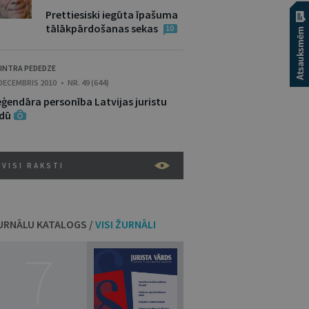
Prettiesiski iegūta īpašuma
tālākpārdošanas sekas
10
INTRA PEDEDZE
 DECEMBRIS 2010 • NR. 49 (644)
eģendāra personība Latvijas juristu
idū
VISI RAKSTI
URNĀLU KATALOGS /
VISI ŽURNĀLI
7