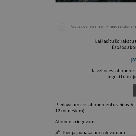
ŠIS RAKSTS PIEEJAMS “JURISTA VĀRDA”
Lai lasītu šo rakstu
Esošos abon
Ja vēl neesi abonents,
Iegūsi tūlītēj
Piedāvājam trīs abonementu veidus. Vie
12 mēnešiem).
Abonentu ieguvumi:
Pieeja jaunākajam izdevumam