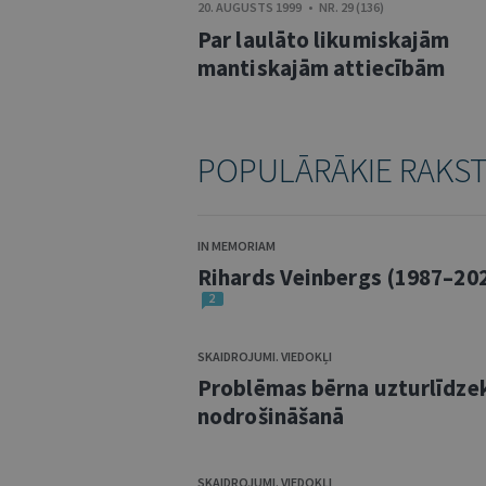
20. AUGUSTS 1999 • NR. 29 (136)
Par laulāto likumiskajām
mantiskajām attiecībām
POPULĀRĀKIE RAKS
IN MEMORIAM
Rihards Veinbergs (1987–20
2
SKAIDROJUMI. VIEDOKĻI
Problēmas bērna uzturlīdze
nodrošināšanā
SKAIDROJUMI. VIEDOKĻI