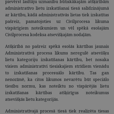
pievērst lasītāju uzmanību būtiskākajām atšķirībām
administratīvo lietu izskatīšanai tiesā salīdzinājumā
ar kārtību, kādā administratīvās lietas tiek izskatītas
pašreiz, pamatojoties uz Civilprocesa likuma
vispārīgiem noteikumiem un vēl spēkā esošajām
Civilprocesa kodeksa atsevišķajām nodaļām.
Atšķirībā no pašreiz spēkā esošās kārtības jaunais
Administratīvā procesa likums neregulē atsevišķu
lietu kategoriju izskatīšanas kārtību, bet nosaka
visiem administratīvi tiesiskajiem strīdiem vienādu
to izskatīšanas procesuālo kārtību. Tas gan
nenozīmē, ka citos likumos nevarētu būt speciālo
tiesību normu, kas noteiktu no vispārējās lietu
izskatīšanas kārtības atšķirīgus noteikumus
atsevišķās lietu kategorijās.
Administratīvajā procesā tiesā tiek realizēta tiesas