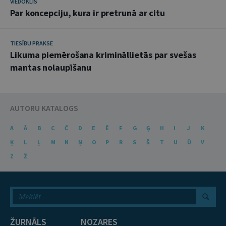
VIEDOKLIS
Par koncepciju, kura ir pretrunā ar citu
TIESĪBU PRAKSE
Likuma piemērošana krimināllietās par svešas
mantas nolaupīšanu
AUTORU KATALOGS
A
Ā
B
C
Č
D
E
Ē
F
G
Ģ
H
I
J
K
Ķ
L
Ļ
M
N
Ņ
O
P
R
S
Š
T
U
Ū
V
Z
Ž
ŽURNĀLS
NOZARES