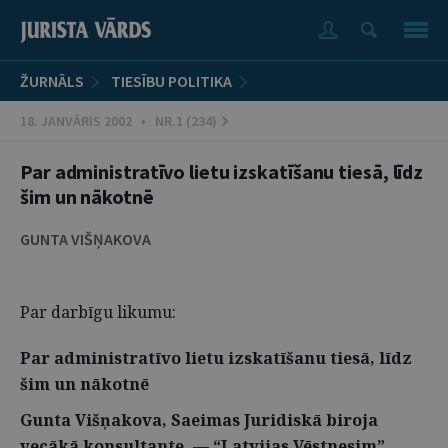
ŽURNĀLS
TIESĪBU POLITIKA
18. JANVĀRIS 2002 • NR.1 (234)
Par administratīvo lietu izskatīšanu tiesā, līdz
šim un nākotnē
GUNTA VIŠŅAKOVA
Par darbīgu likumu:
Par administratīvo lietu izskatīšanu tiesā, līdz
šim un nākotnē
Gunta Višņakova, Saeimas Juridiskā biroja
vecākā konsultante, — “Latvijas Vēstnesim”