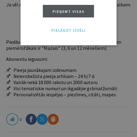
Ja vēl neesi abonents, aicinām pievienoties lasītāju pulkam.
Iegūsi tūlītēju piekļuvi digitālajam saturam!
PIEŅEMT VISAS
ABONĒT
PIELĀGOT IZVĒLI
Piedāvājam trīs abonementu veidus. Vienam lietotājam
piemērotākais ir "Mazais" (3, 6 un 12 mēnešiem).
Abonentu ieguvumi:
Pieeja jaunākajam izdevumam
Neierobežota pieeja arhīvam – 24 h/7 d.
Vairāk nekā 18 000 rakstu un 2000 autoru
Visi tematiskie numuri un ikgadējie grāmatžurnāli
Personalizētās iespējas – piezīmes, citāti, mapes
0