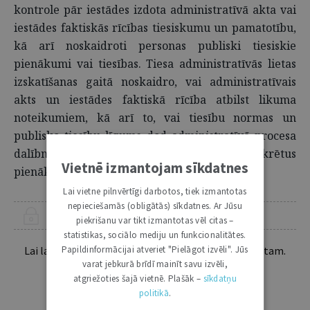
kontrole pār iestādes izdota administratīvā akta vai
iestādes faktiskās rīcības tiesiskumu un pamatotību,
kā arī noskaidroti personas publiski tiesiskie
pienākumi vai tiesības. Tiesa administratīvās lietas
izskatīšanas gaitā noskaidro, vai administratīvais
akts un iestādes faktiskā rīcība atbilst likuma
noteikumiem, kā arī to, vai tiesību normas un
publisko tiesību līgums dod administratīvā procesa
dalībniekiem noteiktas tiesības vai uzliek konkrētus
Vietnē izmantojam sīkdatnes
pienākumus.
Lai vietne pilnvērtīgi darbotos, tiek izmantotas
nepieciešamās (obligātās) sīkdatnes. Ar Jūsu
ŠIS RAKSTS PIEEJAMS “JURISTA VĀRDA” ABONENTIEM
piekrišanu var tikt izmantotas vēl citas –
statistikas, sociālo mediju un funkcionalitātes.
Papildinformācijai atveriet "Pielāgot izvēli". Jūs
Lai lasītu šo rakstu tālāk, Tev jābūt žurnāla abonentam.
Esošos abonentus lūdzam autorizēties:
varat jebkurā brīdī mainīt savu izvēli,
atgriežoties šajā vietnē. Plašāk –
sīkdatņu
politikā
.