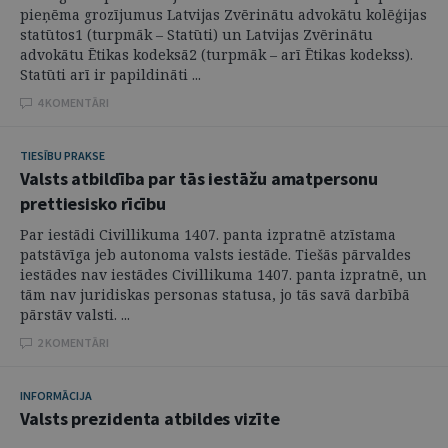
pieņēma grozījumus Latvijas Zvērinātu advokātu kolēģijas
statūtos1 (turpmāk – Statūti) un Latvijas Zvērinātu
advokātu Ētikas kodeksā2 (turpmāk – arī Ētikas kodekss).
Statūti arī ir papildināti ...
4 KOMENTĀRI
TIESĪBU PRAKSE
Valsts atbildība par tās iestāžu amatpersonu
prettiesisko rīcību
Par iestādi Civillikuma 1407. panta izpratnē atzīstama
patstāvīga jeb autonoma valsts iestāde. Tiešās pārvaldes
iestādes nav iestādes Civillikuma 1407. panta izpratnē, un
tām nav juridiskas personas statusa, jo tās savā darbībā
pārstāv valsti. ...
2 KOMENTĀRI
INFORMĀCIJA
Valsts prezidenta atbildes vizīte