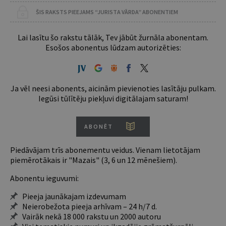
ŠIS RAKSTS PIEEJAMS “JURISTA VĀRDA” ABONENTIEM
Lai lasītu šo rakstu tālāk, Tev jābūt žurnāla abonentam.
Esošos abonentus lūdzam autorizēties:
Ja vēl neesi abonents, aicinām pievienoties lasītāju pulkam.
Iegūsi tūlītēju piekļuvi digitālajam saturam!
ABONĒT
Piedāvājam trīs abonementu veidus. Vienam lietotājam
piemērotākais ir "Mazais" (3, 6 un 12 mēnešiem).
Abonentu ieguvumi:
Pieeja jaunākajam izdevumam
Neierobežota pieeja arhīvam – 24 h/7 d.
Vairāk nekā 18 000 rakstu un 2000 autoru