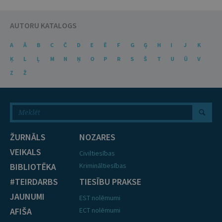
AUTORU KATALOGS
A
Ā
B
C
Č
D
E
Ē
F
G
Ģ
H
I
J
K
Ķ
L
Ļ
M
N
Ņ
O
P
R
S
Š
T
U
Ū
V
Z
Ž
ŽURNĀLS
NOZARES
VEIKALS
Civiltiesības
BIBLIOTĒKA
Krimināltiesības
#TEIRDARBS
TIESĪBU PRAKSE
JAUNUMI
EST nolēmumi
AFIŠA
ECT nolēmumi