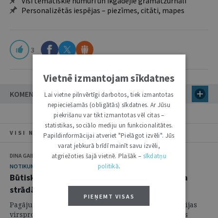
Visi tematiskie numuri un ikgadējie grāmatžurnāli
Personalizētās iespējas – piezīmes, citāti, mapes
3
Vietnē izmantojam sīkdatnes
KOMENTĀRI (3)
Lai vietne pilnvērtīgi darbotos, tiek izmantotas
nepieciešamās (obligātās) sīkdatnes. Ar Jūsu
piekrišanu var tikt izmantotas vēl citas –
statistikas, sociālo mediju un funkcionalitātes.
VISI NUMURA RAKSTI
Papildinformācijai atveriet "Pielāgot izvēli". Jūs
varat jebkurā brīdī mainīt savu izvēli,
DINA GAILĪTE
atgriežoties šajā vietnē. Plašāk –
sīkdatņu
politikā
.
NOTIKUMS
Būtiski sarūk noziedzība, prokuratūra turpina
strādāt
PIEŅEMT VISAS
Pagājušajā nedēļā, 16. februārī, notika ikgadējā Latvijas
virsprokuroru sanāksme, pulcējot gan prokuratūras