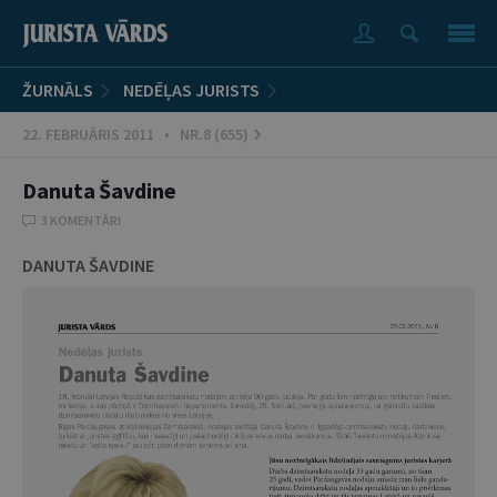
ŽURNĀLS
NEDĒĻAS JURISTS
22. FEBRUĀRIS 2011 • NR.8 (655)
Danuta Šavdine
3 KOMENTĀRI
DANUTA ŠAVDINE