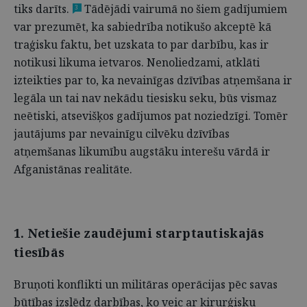
tiks darīts.
Tādējādi vairumā no šiem gadījumiem
3
var prezumēt, ka sabiedrība notikušo akceptē kā
traģisku faktu, bet uzskata to par darbību, kas ir
notikusi likuma ietvaros. Nenoliedzami, atklāti
izteikties par to, ka nevainīgas dzīvības atņemšana ir
legāla un tai nav nekādu tiesisku seku, būs vismaz
neētiski, atsevišķos gadījumos pat noziedzīgi. Tomēr
jautājums par nevainīgu cilvēku dzīvības
atņemšanas likumību augstāku interešu vārdā ir
Afganistānas realitāte.
1. Netiešie zaudējumi starptautiskajās
tiesībās
Bruņoti konflikti un militāras operācijas pēc savas
būtības izslēdz darbības, ko veic ar ķirurģisku