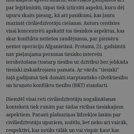
par leģitimitāti, tāpat tiek iztirzāti aspekti, kuru dēļ
upuru skaits pieaug, kā arī pasākumi, kas ļautu
mazināt civiliedzīvotāju ciešanas. Autors centīsies
visai koncentrēti apskatīt tos tiesiskos aspektus, kas
skar konflikta netiešos zaudējumus, par piemēru
ņemot operāciju Afganistānā. Protams, 21. gadsimtā
nav pieļaujama personas tiesisko interešu
ierobežošana (tostarp tiesību uz dzīvību) bez jebkāda
tiesiski izskaidrojama pamata. Ar vārdu "tiesiski"
šajā gadījumā tiek domāti starptautisko cilvēktiesību
un bruņoto konfliktu tiesību (BKT) standarti.
Diemžēl visai reti civiliedzīvotāju nogalināšanas
kontekstā tiek runāts par šādas rīcības tiesiskajiem
aspektiem. Parasti plašsaziņas līdzekļos lasām par
civiliedzīvotāju upuriem, nožēlu, bet neko arī vairāk,
respektīvi, kas notiks tālāk un vai vispār kaut kas