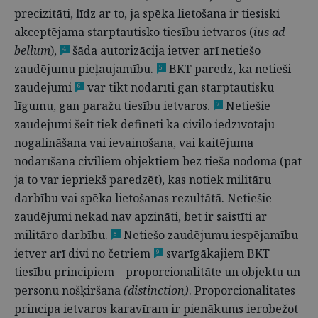
precizitāti, līdz ar to, ja spēka lietošana ir tiesiski
akceptējama starptautisko tiesību ietvaros (
ius ad
bellum
),
šāda autorizācija ietver arī netiešo
4
zaudējumu pieļaujamību.
BKT paredz, ka netieši
5
zaudējumi
var tikt nodarīti gan starptautisku
6
līgumu, gan paražu tiesību ietvaros.
Netiešie
7
zaudējumi šeit tiek definēti kā civilo iedzīvotāju
nogalināšana vai ievainošana, vai kaitējuma
nodarīšana civiliem objektiem bez tieša nodoma (pat
ja to var iepriekš paredzēt), kas notiek militāru
darbību vai spēka lietošanas rezultātā. Netiešie
zaudējumi nekad nav apzināti, bet ir saistīti ar
militāro darbību.
Netiešo zaudējumu iespējamību
8
ietver arī divi no četriem
svarīgākajiem BKT
9
tiesību principiem – proporcionalitāte un objektu un
personu nošķiršana
(distinction)
. Proporcionalitātes
principa ietvaros karavīram ir pienākums ierobežot