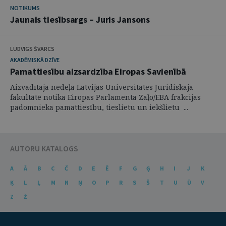
NOTIKUMS
Jaunais tiesībsargs – Juris Jansons
LUDVIGS ŠVARCS
AKADĒMISKĀ DZĪVE
Pamattiesību aizsardzība Eiropas Savienībā
Aizvadītajā nedēļā Latvijas Universitātes Juridiskajā
fakultātē notika Eiropas Parlamenta Zaļo/EBA frakcijas
padomnieka pamattiesību, tieslietu un iekšlietu ...
AUTORU KATALOGS
A
Ā
B
C
Č
D
E
Ē
F
G
Ģ
H
I
J
K
Ķ
L
Ļ
M
N
Ņ
O
P
R
S
Š
T
U
Ū
V
Z
Ž