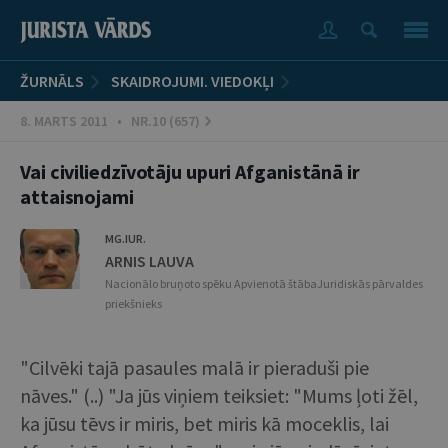
ŽURNĀLS
SKAIDROJUMI. VIEDOKĻI
8. MARTS 2011 • NR.10 (657)
Vai civiliedzīvotāju upuri Afganistānā ir
attaisnojami
MG.IUR.
ARNIS LAUVA
Nacionālo bruņoto spēku Apvienotā štābaJuridiskās pārvaldes
priekšnieks
"Cilvēki tajā pasaules malā ir pieraduši pie
nāves." (..) "Ja jūs viņiem teiksiet: "Mums ļoti žēl,
ka jūsu tēvs ir miris, bet miris kā moceklis, lai