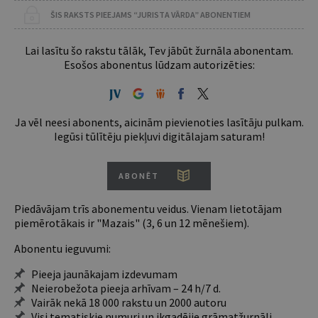
ŠIS RAKSTS PIEEJAMS “JURISTA VĀRDA” ABONENTIEM
Lai lasītu šo rakstu tālāk, Tev jābūt žurnāla abonentam.
Esošos abonentus lūdzam autorizēties:
Ja vēl neesi abonents, aicinām pievienoties lasītāju pulkam.
Iegūsi tūlītēju piekļuvi digitālajam saturam!
ABONĒT
Piedāvājam trīs abonementu veidus. Vienam lietotājam
piemērotākais ir "Mazais" (3, 6 un 12 mēnešiem).
Abonentu ieguvumi:
Pieeja jaunākajam izdevumam
Neierobežota pieeja arhīvam – 24 h/7 d.
Vairāk nekā 18 000 rakstu un 2000 autoru
Visi tematiskie numuri un ikgadējie grāmatžurnāli