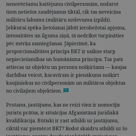
nenovēršamu kaitējumu civilpersonām, nodarot
tiem netiešos zaudējumus tiktāl, cik tas neveicina
militāru labumu (militāru uzdevumu izpildi).
Jebkurai spēka lietošanai jābūt ierobežotai apjoma,
intensitātes un ilguma ziņā, tā nedrīkst turpināties
pēc mērķa sasniegšanas. Jāpiezīmē, ka
proporcionalitātes princips BKT ir saikne starp
nepieciešamības un humānisma principu. Tas pats
attiecas uz objektu un personu nošķiršanu — kaujas
darbības veicot, karavīram ir pienākums nošķirt
kaujiniekus no civilpersonām un militāros objektus
no civilajiem objektiem.
10
Protams, jautājums, kas ne reizi vien ir nomocījis
juristu prātus, ir situācijas Afganistānā juridiskā
kvalifikācija. Būtiski ir rast atbildi uz jautājumu,
ciktāl var piemērot BKT? Rodot skaidru atbildi uz šo