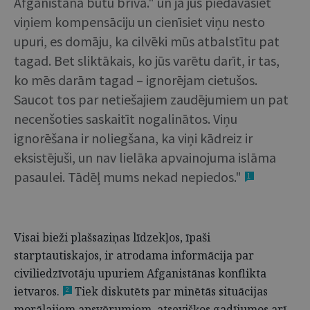
Afganistāna būtu brīva." un ja jūs piedāvāsiet
viņiem kompensāciju un cienīsiet viņu nesto
upuri, es domāju, ka cilvēki mūs atbalstītu pat
tagad. Bet sliktākais, ko jūs varētu darīt, ir tas,
ko mēs darām tagad – ignorējam cietušos.
Saucot tos par netiešajiem zaudējumiem un pat
necenšoties saskaitīt nogalinātos. Viņu
ignorēšana ir noliegšana, ka viņi kādreiz ir
eksistējuši, un nav lielāka apvainojuma islāma
pasaulei. Tādēļ mums nekad nepiedos."
1
Visai bieži plašsaziņas līdzekļos, īpaši
starptautiskajos, ir atrodama informācija par
civiliedzīvotāju upuriem Afganistānas konflikta
ietvaros.
Tiek diskutēts par minētās situācijas
2
morālajiem apsvērumiem, atsevišķos gadījumos arī