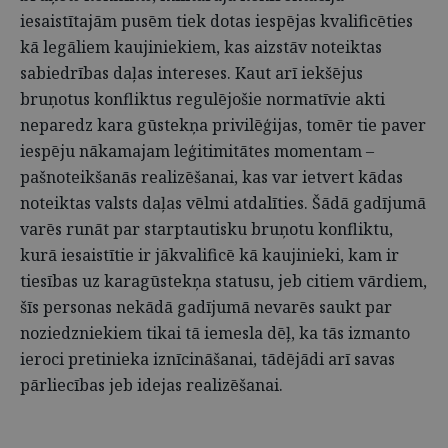
iesaistītajām pusēm tiek dotas iespējas kvalificēties
kā legāliem kaujiniekiem, kas aizstāv noteiktas
sabiedrības daļas intereses. Kaut arī iekšējus
bruņotus konfliktus regulējošie normatīvie akti
neparedz kara gūstekņa privilēģijas, tomēr tie paver
iespēju nākamajam leģitimitātes momentam –
pašnoteikšanās realizēšanai, kas var ietvert kādas
noteiktas valsts daļas vēlmi atdalīties. Šādā gadījumā
varēs runāt par starptautisku bruņotu konfliktu,
kurā iesaistītie ir jākvalificē kā kaujinieki, kam ir
tiesības uz karagūstekņa statusu, jeb citiem vārdiem,
šīs personas nekādā gadījumā nevarēs saukt par
noziedzniekiem tikai tā iemesla dēļ, ka tās izmanto
ieroci pretinieka iznīcināšanai, tādējādi arī savas
pārliecības jeb idejas realizēšanai.