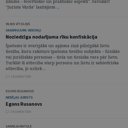
likums – teorētiskie un praktiskie aspekti". Savukārt
"Jurista Vārda" lasītājiem ...
VILNIS VĪTOLIŅŠ
SKAIDROJUMI. VIEDOKĻI
Noziedzīga nodarījuma rīku konfiskācija
Īpašums ir svarīgākā un apjoma ziņā pilnīgākā lietu
tiesība, kuru raksturo īpašuma tiesību subjekta – fiziskās
vai juridiskās personas – tieša un tiesiska vara pār lietu.
Turklāt šī attiecība starp personu un lietu ir sabiedriska
attiecība, jo uzliek ...
1 KOMENTĀRI
EGONS RUSANOVS
NEDĒĻAS JURISTS
Egons Rusanovs
3 KOMENTĀRI
SANNIJA MATULE