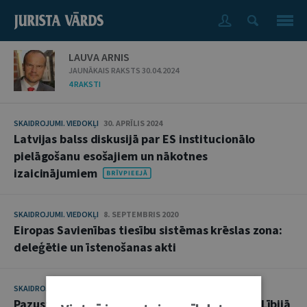
LAUVA ARNIS
JAUNĀKAIS RAKSTS 30.04.2024
4 RAKSTI
SKAIDROJUMI. VIEDOKĻI
30. APRĪLIS 2024
Latvijas balss diskusijā par ES institucionālo
pielāgošanu esošajiem un nākotnes
izaicinājumiem
SKAIDROJUMI. VIEDOKĻI
8. SEPTEMBRIS 2020
Eiropas Savienības tiesību sistēmas krēslas zona:
deleģētie un īstenošanas akti
SKAIDROJUMI. VIEDOKĻI
19. APRĪLIS 2011
Pazust tulkojumā: spēka lietošanas mandāts Lībijā