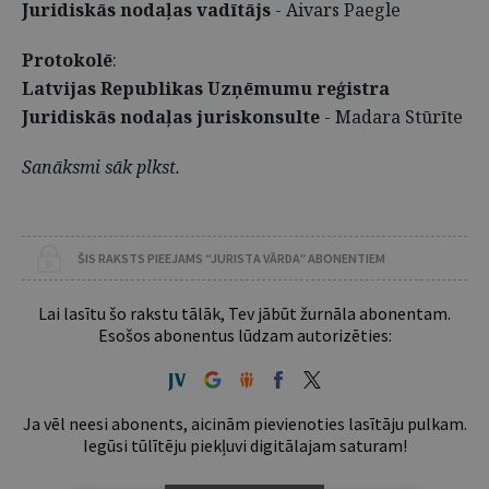
Juridiskās nodaļas vadītājs
- Aivars Paegle
Protokolē
:
Latvijas Republikas Uzņēmumu reģistra
Juridiskās nodaļas juriskonsulte
- Madara Stūrīte
Sanāksmi sāk plkst.
ŠIS RAKSTS PIEEJAMS “JURISTA VĀRDA” ABONENTIEM
Lai lasītu šo rakstu tālāk, Tev jābūt žurnāla abonentam.
Esošos abonentus lūdzam autorizēties:
Ja vēl neesi abonents, aicinām pievienoties lasītāju pulkam.
Iegūsi tūlītēju piekļuvi digitālajam saturam!