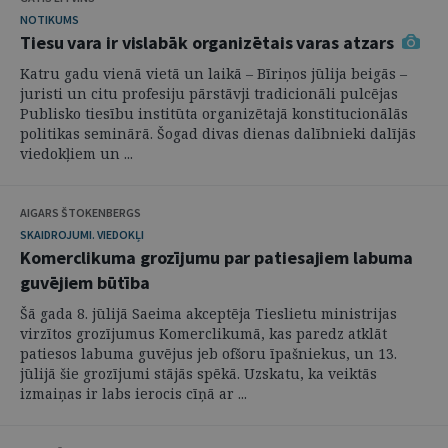
NOTIKUMS
Tiesu vara ir vislabāk organizētais varas atzars
Katru gadu vienā vietā un laikā – Bīriņos jūlija beigās –
juristi un citu profesiju pārstāvji tradicionāli pulcējas
Publisko tiesību institūta organizētajā konstitucionālās
politikas seminārā. Šogad divas dienas dalībnieki dalījās
viedokļiem un ...
AIGARS ŠTOKENBERGS
SKAIDROJUMI. VIEDOKĻI
Komerclikuma grozījumu par patiesajiem labuma
guvējiem būtība
Šā gada 8. jūlijā Saeima akceptēja Tieslietu ministrijas
virzītos grozījumus Komerclikumā, kas paredz atklāt
patiesos labuma guvējus jeb ofšoru īpašniekus, un 13.
jūlijā šie grozījumi stājās spēkā. Uzskatu, ka veiktās
izmaiņas ir labs ierocis cīņā ar ...