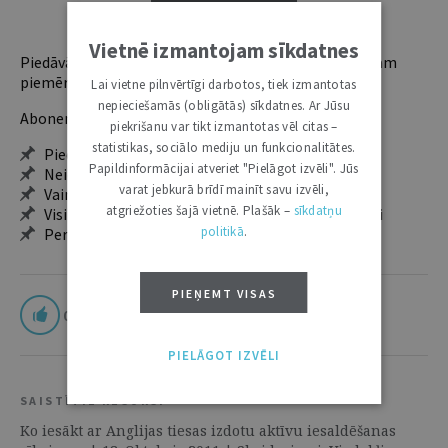
ABONĒT
Vietnē izmantojam sīkdatnes
Piedāvājam trīs abonementu veidus. Vienam lietotājam
piemērotākais ir "Mazais" (3, 6 un 12 mēnešiem).
Lai vietne pilnvērtīgi darbotos, tiek izmantotas
nepieciešamās (obligātās) sīkdatnes. Ar Jūsu
Abonentu ieguvumi:
piekrišanu var tikt izmantotas vēl citas –
statistikas, sociālo mediju un funkcionalitātes.
Pieeja jaunākajam izdevumam
Papildinformācijai atveriet "Pielāgot izvēli". Jūs
Neierobežota pieeja arhīvam – 24 h/7 d.
varat jebkurā brīdī mainīt savu izvēli,
Vairāk nekā 18 000 rakstu un 2000 autoru
atgriežoties šajā vietnē. Plašāk –
sīkdatņu
Visi tematiskie numuri un ikgadējie grāmatžurnāli
politikā
.
Personalizētās iespējas – piezīmes, citāti, mapes
PIEŅEMT VISAS
0
PIELĀGOT IZVĒLI
SAISTĪTIE RESURSI
Ko iesākt ar Anglijas tiesas izdotu aktīvu iesaldēšanas