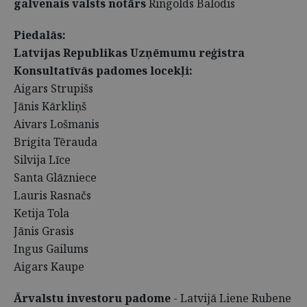
galvenais valsts notārs
Ringolds Balodis
Piedalās:
Latvijas Republikas Uzņēmumu reģistra
Konsultatīvās padomes locekļi:
Aigars Strupišs
Jānis Kārkliņš
Aivars Lošmanis
Brigita Tērauda
Silvija Līce
Santa Glāzniece
Lauris Rasnačs
Ketija Tola
Jānis Grasis
Ingus Gailums
Aigars Kaupe
Ārvalstu investoru padome
- Latvijā Liene Rubene