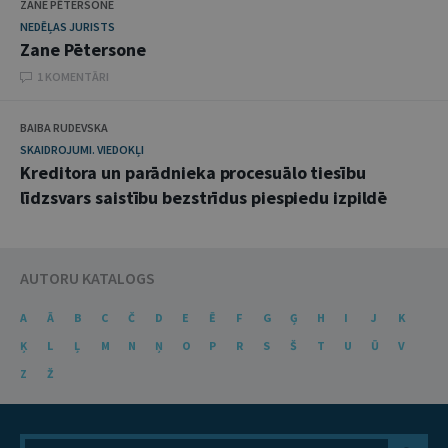
ZANE PĒTERSONE
NEDĒĻAS JURISTS
Zane Pētersone
1 KOMENTĀRI
BAIBA RUDEVSKA
SKAIDROJUMI. VIEDOKĻI
Kreditora un parādnieka procesuālo tiesību
līdzsvars saistību bezstrīdus piespiedu izpildē
AUTORU KATALOGS
A
Ā
B
C
Č
D
E
Ē
F
G
Ģ
H
I
J
K
Ķ
L
Ļ
M
N
Ņ
O
P
R
S
Š
T
U
Ū
V
Z
Ž