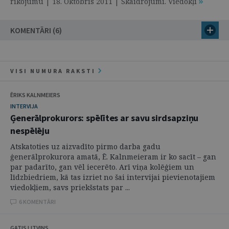
rīkojumu | 18. Oktobris 2011 | Skaidrojumi. Viedokļi
KOMENTĀRI (6)
VISI NUMURA RAKSTI
ĒRIKS KALNMEIERS
INTERVIJA
Ģenerālprokurors: spēlītes ar savu sirdsapziņu
nespēlēju
Atskatoties uz aizvadīto pirmo darba gadu
ģenerālprokurora amatā, Ē. Kalnmeieram ir ko sacīt – gan
par padarīto, gan vēl iecerēto. Arī viņa kolēģiem un
līdzbiedriem, kā tas izriet no šai intervijai pievienotajiem
viedokļiem, savs priekšstats par ...
6 KOMENTĀRI
GATIS LITVINS