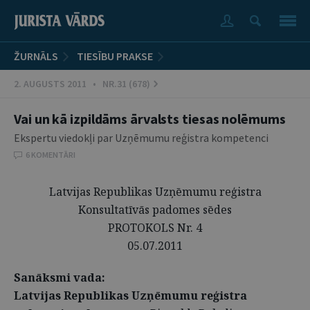
ŽURNĀLS
TIESĪBU PRAKSE
2. AUGUSTS 2011 • NR.31 (678)
Vai un kā izpildāms ārvalsts tiesas nolēmums
Ekspertu viedokļi par Uzņēmumu reģistra kompetenci
6 KOMENTĀRI
Latvijas Republikas Uzņēmumu reģistra
Konsultatīvās padomes sēdes
PROTOKOLS Nr. 4
05.07.2011
Sanāksmi vada:
Latvijas Republikas Uzņēmumu reģistra