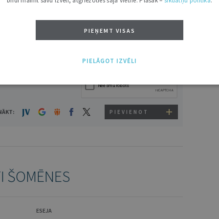
brīdī mainīt savu izvēli, atgriežoties šajā vietnē. Plašāk –
sīkdatņu politikā
.
VĀRDS
PIEŅEMT VISAS
PIELĀGOT IZVĒLI
NĀKT:
PIEVIENOT
TI ŠOMĒNES
ESEJA