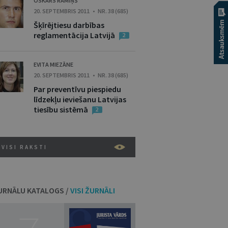
OSKARS RAMIŅŠ
20. SEPTEMBRIS 2011 • NR. 38 (685)
Šķīrējtiesu darbības
reglamentācija Latvijā
2
EVITA MIEZĀNE
20. SEPTEMBRIS 2011 • NR. 38 (685)
Par preventīvu piespiedu
līdzekļu ieviešanu Latvijas
tiesību sistēmā
2
VISI RAKSTI
URNĀLU KATALOGS /
VISI ŽURNĀLI