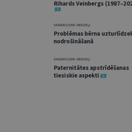
Rihards Veinbergs (1987–20
2
SKAIDROJUMI. VIEDOKĻI
Problēmas bērna uzturlīdze
nodrošināšanā
SKAIDROJUMI. VIEDOKĻI
Paternitātes apstrīdēšanas
tiesiskie aspekti
4