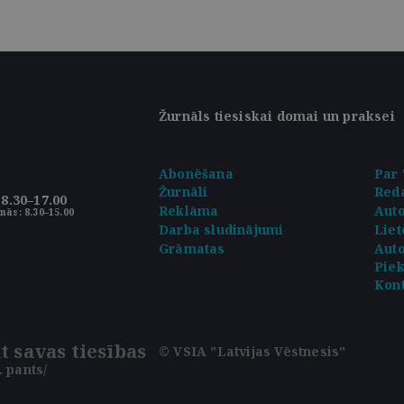
Žurnāls tiesiskai domai un praksei
Abonēšana
Par 
Žurnāli
Reda
8.30–17.00
Reklāma
Aut
nās: 8.30–15.00
Darba sludinājumi
Liet
Grāmatas
Auto
Pie
Kont
t savas tiesības
© VSIA "Latvijas Vēstnesis"
 pants/