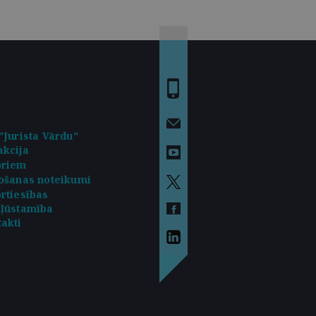
"Jurista Vārdu"
kcija
oriem
ošanas noteikumi
rtiesības
kļūstamība
akti