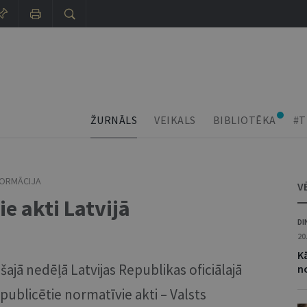
ŽURNĀLS
VEIKALS
BIBLIOTĒKA
#T
FORMĀCIJA
V
e akti Latvijā
DI
20
K
šajā nedēļā Latvijas Republikas oficiālajā
n
 publicētie normatīvie akti – Valsts