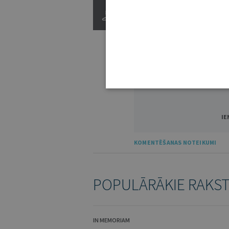
3000
IE
KOMENTĒŠANAS NOTEIKUMI
POPULĀRĀKIE RAKS
IN MEMORIAM