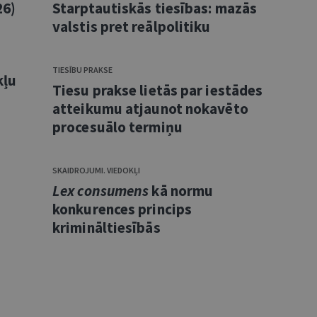
26)
Starptautiskās tiesības: mazās
valstis pret reālpolitiku
TIESĪBU PRAKSE
kļu
Tiesu prakse lietās par iestādes
atteikumu atjaunot nokavēto
procesuālo termiņu
SKAIDROJUMI. VIEDOKĻI
Lex consumens
kā normu
konkurences princips
krimināltiesībās