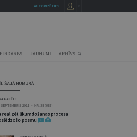
AUTORIZĒTIES
EIRDARBS
JAUNUMI
ARHĪVS
ĒL ŠAJĀ NUMURĀ
NA GAILĪTE
. SEPTEMBRIS 2011 • NR. 38 (685)
ā realizēt likumdošanas procesa
oslēdzošo posmu
1