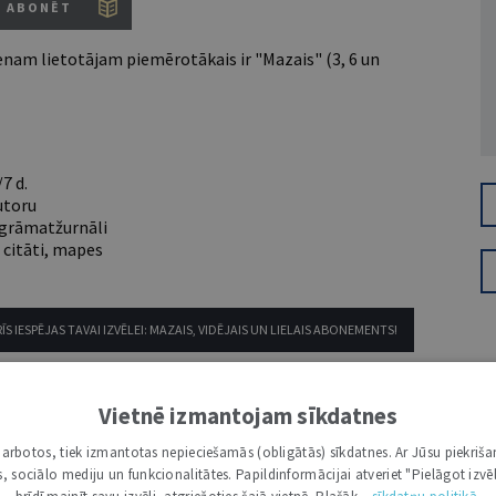
ABONĒT
nam lietotājam piemērotākais ir "Mazais" (3, 6 un
7 d.
utoru
e grāmatžurnāli
 citāti, mapes
ĪS IESPĒJAS TAVAI IZVĒLEI: MAZAIS, VIDĒJAIS UN LIELAIS ABONEMENTS!
Vietnē izmantojam sīkdatnes
i darbotos, tiek izmantotas nepieciešamās (obligātās) sīkdatnes. Ar Jūsu piekriša
kas, sociālo mediju un funkcionalitātes. Papildinformācijai atveriet "Pielāgot izvēl