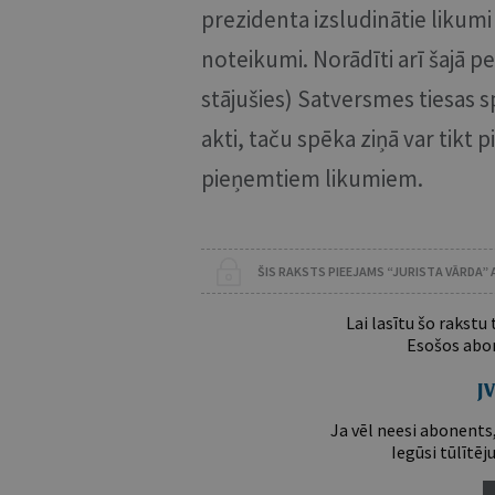
prezidenta izsludinātie likum
noteikumi. Norādīti arī šajā pe
stājušies) Satversmes tiesas 
akti, taču spēka ziņā var tikt 
pieņemtiem likumiem.
ŠIS RAKSTS PIEEJAMS “JURISTA VĀRDA”
Lai lasītu šo rakstu
Esošos abon
Ja vēl neesi abonents,
Iegūsi tūlītēj