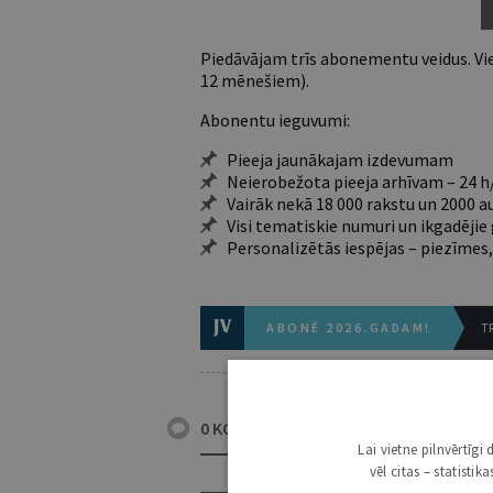
Piedāvājam trīs abonementu veidus. Vie
12 mēnešiem).
Abonentu ieguvumi:
Pieeja jaunākajam izdevumam
Neierobežota pieeja arhīvam – 24 h/
Vairāk nekā 18 000 rakstu un 2000 a
Visi tematiskie numuri un ikgadēji
Personalizētās iespējas – piezīmes,
ABONĒ 2026.GADAM!
TR
0 KOMENTĀRI
Lai vietne pilnvērtīg
vēl citas – statisti