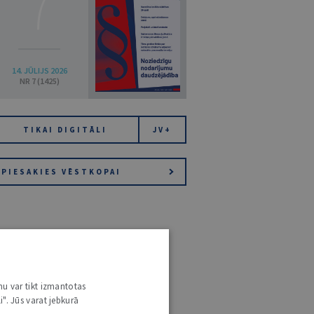
7
14. JŪLIJS 2026
NR 7 (1425)
TIKAI DIGITĀLI
JV+
PIESAKIES VĒSTKOPAI
nu var tikt izmantotas
i". Jūs varat jebkurā