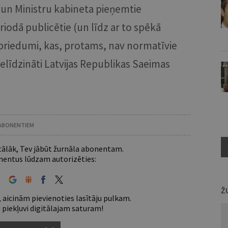
i un Ministru kabineta pieņemtie
riodā publicētie (un līdz ar to spēkā
spriedumi, kas, protams, nav normatīvie
pielīdzināti Latvijas Republikas Saeimas
 ABONENTIEM
 tālāk, Tev jābūt žurnāla abonentam.
entus lūdzam autorizēties:
Ž
 aicinām pievienoties lasītāju pulkam.
u piekļuvi digitālajam saturam!