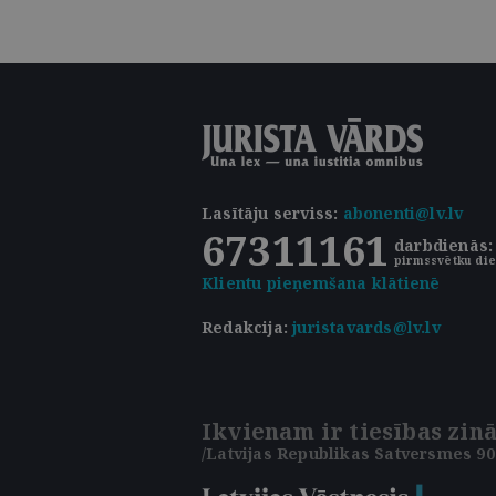
Lasītāju serviss
:
abonenti@lv.lv
67311161
darbdienās: 
pirmssvētku die
Klientu pieņemšana klātienē
Redakcija:
juristavards@lv.lv
Ikvienam ir tiesības zinā
/Latvijas Republikas Satversmes 90.