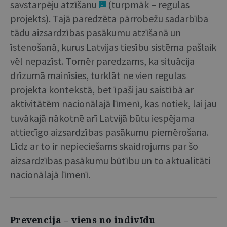
savstarpēju atzīšanu
(turpmāk – regulas
1
projekts). Tajā paredzēta pārrobežu sadarbība
tādu aizsardzības pasākumu atzīšanā un
īstenošanā, kurus Latvijas tiesību sistēma pašlaik
vēl nepazīst. Tomēr paredzams, ka situācija
drīzumā mainīsies, turklāt ne vien regulas
projekta kontekstā, bet īpaši jau saistībā ar
aktivitātēm nacionālajā līmenī, kas notiek, lai jau
tuvākajā nākotnē arī Latvijā būtu iespējama
attiecīgo aizsardzības pasākumu piemērošana.
Līdz ar to ir nepieciešams skaidrojums par šo
aizsardzības pasākumu būtību un to aktualitāti
nacionālajā līmenī.
Prevencija – viens no indivīdu