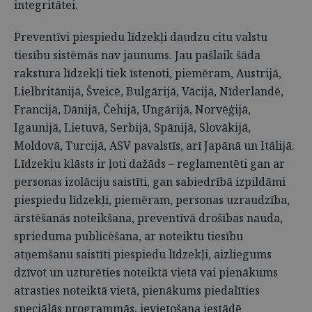
integritātei.
Preventīvi piespiedu līdzekļi daudzu citu valstu
tiesību sistēmās nav jaunums. Jau pašlaik šāda
rakstura līdzekļi tiek īstenoti, piemēram, Austrijā,
Lielbritānijā, Šveicē, Bulgārijā, Vācijā, Nīderlandē,
Francijā, Dānijā, Čehijā, Ungārijā, Norvēģijā,
Igaunijā, Lietuvā, Serbijā, Spānijā, Slovākijā,
Moldovā, Turcijā, ASV pavalstīs, arī Japānā un Itālijā.
Līdzekļu klāsts ir ļoti dažāds – reglamentēti gan ar
personas izolāciju saistīti, gan sabiedrībā izpildāmi
piespiedu līdzekļi, piemēram, personas uzraudzība,
ārstēšanās noteikšana, preventīvā drošības nauda,
sprieduma publicēšana, ar noteiktu tiesību
atņemšanu saistīti piespiedu līdzekļi, aizliegums
dzīvot un uzturēties noteiktā vietā vai pienākums
atrasties noteiktā vietā, pienākums piedalīties
speciālās programmās, ievietošana iestādē