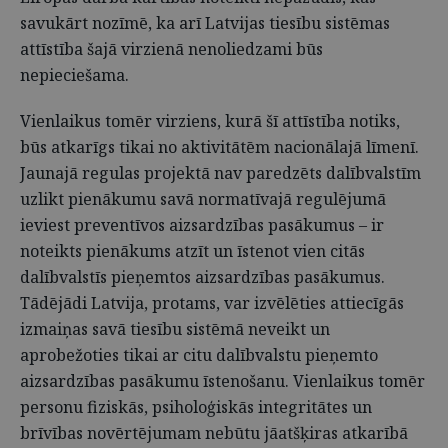
savukārt nozīmē, ka arī Latvijas tiesību sistēmas
attīstība šajā virzienā nenoliedzami būs
nepieciešama.
Vienlaikus tomēr virziens, kurā šī attīstība notiks,
būs atkarīgs tikai no aktivitātēm nacionālajā līmenī.
Jaunajā regulas projektā nav paredzēts dalībvalstīm
uzlikt pienākumu savā normatīvajā regulējumā
ieviest preventīvos aizsardzības pasākumus – ir
noteikts pienākums atzīt un īstenot vien citās
dalībvalstīs pieņemtos aizsardzības pasākumus.
Tādējādi Latvija, protams, var izvēlēties attiecīgās
izmaiņas savā tiesību sistēmā neveikt un
aprobežoties tikai ar citu dalībvalstu pieņemto
aizsardzības pasākumu īstenošanu. Vienlaikus tomēr
personu fiziskās, psiholoģiskās integritātes un
brīvības novērtējumam nebūtu jāatšķiras atkarībā