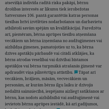
atsevišķā indivīda radītā riska pakāpi, bērnu
drošības interesēs ar likumu tiek ierobežotas
Satversmes 106. pantā garantētās katras personas
tiesības brīvi izvēlēties nodarbošanos un darbavietu
atbilstoši savām spējām un kvalifikācijai. Paredzēta
arī, piemēram, bērna aprūpes tiesību atņemšana
vecākiem un bērna izņemšana no audžuģimenes vai
aizbildņa ģimenes, pamatojoties uz to, ka bērna
dzīves apstākļu pārbaudē vai citādi atklājies, ka
bērns atrodas veselībai vai dzīvībai bīstamos
apstākļos vai bērna turpmākā atrašanās ģimenē var
apdraudēt viņa pilnvērtīgu attīstību.
Tāpat arī
7
vecākiem, brāļiem, māsām, vecvecākiem un
personām, ar kurām bērns ilgu laiku ir dzīvojis
nedalītā saimniecībā, iespējams aizliegt satikšanos ar
bērnu, kas nodots aizbildnībā vai audžuģimenē vai
ievietots bērnu aprūpes iestādē, kā arī gadījumos,