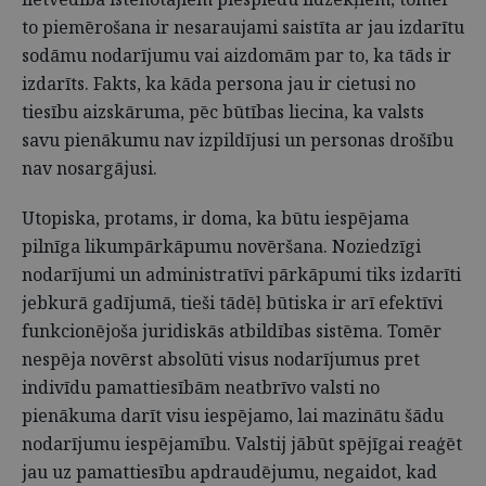
to piemērošana ir nesaraujami saistīta ar jau izdarītu
sodāmu nodarījumu vai aizdomām par to, ka tāds ir
izdarīts. Fakts, ka kāda persona jau ir cietusi no
tiesību aizskāruma, pēc būtības liecina, ka valsts
savu pienākumu nav izpildījusi un personas drošību
nav nosargājusi.
Utopiska, protams, ir doma, ka būtu iespējama
pilnīga likumpārkāpumu novēršana. Noziedzīgi
nodarījumi un administratīvi pārkāpumi tiks izdarīti
jebkurā gadījumā, tieši tādēļ būtiska ir arī efektīvi
funkcionējoša juridiskās atbildības sistēma. Tomēr
nespēja novērst absolūti visus nodarījumus pret
indivīdu pamattiesībām neatbrīvo valsti no
pienākuma darīt visu iespējamo, lai mazinātu šādu
nodarījumu iespējamību. Valstij jābūt spējīgai reaģēt
jau uz pamattiesību apdraudējumu, negaidot, kad