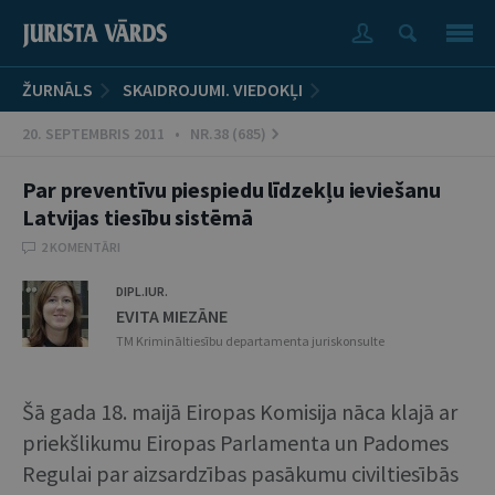
ŽURNĀLS
SKAIDROJUMI. VIEDOKĻI
20. SEPTEMBRIS 2011 • NR.38 (685)
Par preventīvu piespiedu līdzekļu ieviešanu
Latvijas tiesību sistēmā
2 KOMENTĀRI
DIPL.IUR.
EVITA MIEZĀNE
TM Krimināltiesību departamenta juriskonsulte
Šā gada 18. maijā Eiropas Komisija nāca klajā ar
priekšlikumu Eiropas Parlamenta un Padomes
Regulai par aizsardzības pasākumu civiltiesībās