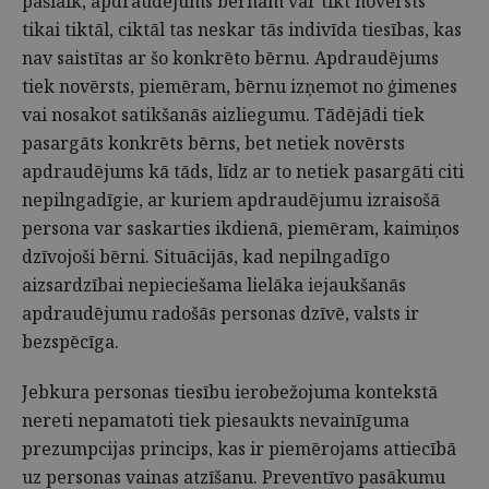
pašlaik, apdraudējums bērnam var tikt novērsts
tikai tiktāl, ciktāl tas neskar tās indivīda tiesības, kas
nav saistītas ar šo konkrēto bērnu. Apdraudējums
tiek novērsts, piemēram, bērnu izņemot no ģimenes
vai nosakot satikšanās aizliegumu. Tādējādi tiek
pasargāts konkrēts bērns, bet netiek novērsts
apdraudējums kā tāds, līdz ar to netiek pasargāti citi
nepilngadīgie, ar kuriem apdraudējumu izraisošā
persona var saskarties ikdienā, piemēram, kaimiņos
dzīvojoši bērni. Situācijās, kad nepilngadīgo
aizsardzībai nepieciešama lielāka iejaukšanās
apdraudējumu radošās personas dzīvē, valsts ir
bezspēcīga.
Jebkura personas tiesību ierobežojuma kontekstā
nereti nepamatoti tiek piesaukts nevainīguma
prezumpcijas princips, kas ir piemērojams attiecībā
uz personas vainas atzīšanu. Preventīvo pasākumu