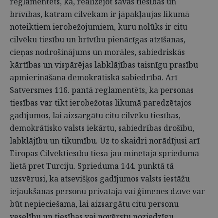
reglamentēts, ka, realizējot savas tiesības un
brīvības, katram cilvēkam ir jāpakļaujas likumā
noteiktiem ierobežojumiem, kuru nolūks ir citu
cilvēku tiesību un brīvību pienācīgas atzīšanas,
cieņas nodrošinājums un morāles, sabiedriskās
kārtības un vispārējas labklājības taisnīgu prasību
apmierināšana demokrātiskā sabiedrībā. Arī
Satversmes 116. pantā reglamentēts, ka personas
tiesības var tikt ierobežotas likumā paredzētajos
gadījumos, lai aizsargātu citu cilvēku tiesības,
demokrātisko valsts iekārtu, sabiedrības drošību,
labklājību un tikumību. Uz to skaidri norādījusi arī
Eiropas Cilvēktiesību tiesa jau minētajā spriedumā
lietā pret Turciju. Sprieduma 144. punktā tā
uzsvērusi, ka atsevišķos gadījumos valsts iestāžu
iejaukšanās personu privātajā vai ģimenes dzīvē var
būt nepieciešama, lai aizsargātu citu personu
veselību un tiesības vai novērstu noziedzīgu