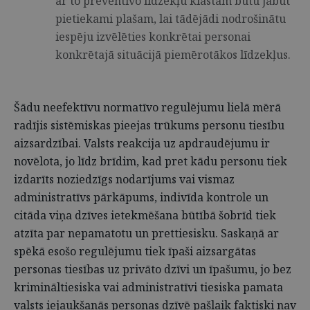
ar to preventīvo līdzekļu klāstam būtu jābūt
pietiekami plašam, lai tādējādi nodrošinātu
iespēju izvēlēties konkrētai personai
konkrētajā situācijā piemērotākos līdzekļus.
Šādu neefektīvu normatīvo regulējumu lielā mērā
radījis sistēmiskas pieejas trūkums personu tiesību
aizsardzībai. Valsts reakcija uz apdraudējumu ir
novēlota, jo līdz brīdim, kad pret kādu personu tiek
izdarīts noziedzīgs nodarījums vai vismaz
administratīvs pārkāpums, indivīda kontrole un
citāda viņa dzīves ietekmēšana būtībā šobrīd tiek
atzīta par nepamatotu un prettiesisku. Saskaņā ar
spēkā esošo regulējumu tiek īpaši aizsargātas
personas tiesības uz privāto dzīvi un īpašumu, jo bez
krimināltiesiska vai administratīvi tiesiska pamata
valsts iejaukšanās personas dzīvē pašlaik faktiski nav