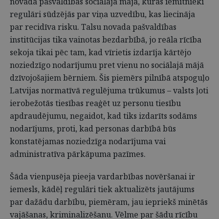
novada pašvaldības sociālajā mājā, kuras iemītnieki
regulāri sūdzējās par viņa uzvedību, kas liecināja
par recidīva risku. Talsu novada pašvaldības
institūcijas tika vainotas bezdarbībā, jo reāla rīcība
sekoja tikai pēc tam, kad vīrietis izdarīja kārtējo
noziedzīgo nodarījumu pret vienu no sociālajā mājā
dzīvojošajiem bērniem. Šis piemērs pilnībā atspoguļo
Latvijas normatīvā regulējuma trūkumus – valsts ļoti
ierobežotās tiesības reaģēt uz personu tiesību
apdraudējumu, negaidot, kad tiks izdarīts sodāms
nodarījums, proti, kad personas darbībā būs
konstatējamas noziedzīga nodarījuma vai
administratīva pārkāpuma pazīmes.
Šāda vienpusēja pieeja vardarbības novēršanai ir
iemesls, kādēļ regulāri tiek aktualizēts jautājums
par dažādu darbību, piemēram, jau iepriekš minētās
vajāšanas, kriminalizēšanu. Vēlme par šādu rīcību