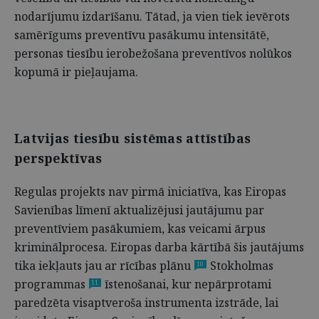
nodarījumu izdarīšanu. Tātad, ja vien tiek ievērots
samērīgums preventīvu pasākumu intensitātē,
personas tiesību ierobežošana preventīvos nolūkos
kopumā ir pieļaujama.
Latvijas tiesību sistēmas attīstības
perspektīvas
Regulas projekts nav pirmā iniciatīva, kas Eiropas
Savienības līmenī aktualizējusi jautājumu par
preventīviem pasākumiem, kas veicami ārpus
kriminālprocesa. Eiropas darba kārtībā šis jautājums
tika iekļauts jau ar rīcības plānu
Stokholmas
10
programmas
īstenošanai, kur nepārprotami
11
paredzēta visaptveroša instrumenta izstrāde, lai