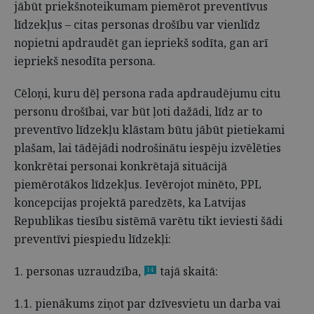
jābūt priekšnoteikumam piemērot preventīvus
līdzekļus – citas personas drošību var vienlīdz
nopietni apdraudēt gan iepriekš sodīta, gan arī
iepriekš nesodīta persona.
Cēloņi, kuru dēļ persona rada apdraudējumu citu
personu drošībai, var būt ļoti dažādi, līdz ar to
preventīvo līdzekļu klāstam būtu jābūt pietiekami
plašam, lai tādējādi nodrošinātu iespēju izvēlēties
konkrētai personai konkrētajā situācijā
piemērotākos līdzekļus. Ievērojot minēto, PPL
koncepcijas projektā paredzēts, ka Latvijas
Republikas tiesību sistēmā varētu tikt ieviesti šādi
preventīvi piespiedu līdzekļi:
1. personas uzraudzība,
tajā skaitā:
14
1.1. pienākums ziņot par dzīvesvietu un darba vai