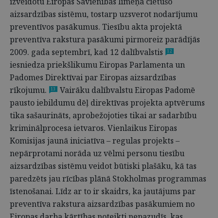
izveidotu Eiropas Savienības līmeņa cietušo
aizsardzības sistēmu, tostarp uzsverot nodarījumu
preventīvos pasākumus. Tiesību akta projektā
preventīva rakstura pasākumi pirmoreiz parādījās
2009. gada septembrī, kad 12 dalībvalstis
12
iesniedza priekšlikumu Eiropas Parlamenta un
Padomes Direktīvai par Eiropas aizsardzības
rīkojumu.
Vairāku dalībvalstu Eiropas Padomē
13
pausto iebildumu dēļ direktīvas projekta aptvērums
tika sašaurināts, aprobežojoties tikai ar sadarbību
kriminālprocesa ietvaros. Vienlaikus Eiropas
Komisijas jaunā iniciatīva – regulas projekts –
nepārprotami norāda uz vēlmi personu tiesību
aizsardzības sistēmu veidot būtiski plašāku, kā tas
paredzēts jau rīcības plānā Stokholmas programmas
īstenošanai. Līdz ar to ir skaidrs, ka jautājums par
preventīva rakstura aizsardzības pasākumiem no
Eiropas darba kārtības noteikti nepazudīs, kas