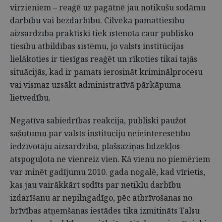
virzieniem – reaģē uz pagātnē jau notikušu sodāmu
darbību vai bezdarbību. Cilvēka pamattiesību
aizsardzība praktiski tiek īstenota caur publisko
tiesību atbildības sistēmu, jo valsts institūcijas
lielākoties ir tiesīgas reaģēt un rīkoties tikai tajās
situācijās, kad ir pamats ierosināt kriminālprocesu
vai vismaz uzsākt administratīvā pārkāpuma
lietvedību.
Negatīva sabiedrības reakcija, publiski paužot
sašutumu par valsts institūciju neieinteresētību
iedzīvotāju aizsardzībā, plašsaziņas līdzekļos
atspoguļota ne vienreiz vien. Kā vienu no piemēriem
var minēt gadījumu 2010. gada nogalē, kad vīrietis,
kas jau vairākkārt sodīts par netiklu darbību
izdarīšanu ar nepilngadīgo, pēc atbrīvošanas no
brīvības atņemšanas iestādes tika izmitināts Talsu