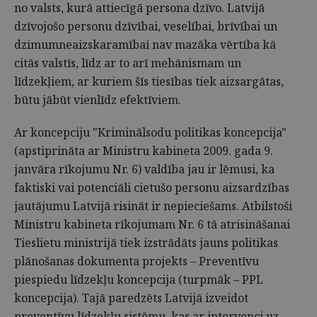
no valsts, kurā attiecīgā persona dzīvo. Latvijā
dzīvojošo personu dzīvībai, veselībai, brīvībai un
dzimumneaizskaramībai nav mazāka vērtība kā
citās valstīs, līdz ar to arī mehānismam un
līdzekļiem, ar kuriem šīs tiesības tiek aizsargātas,
būtu jābūt vienlīdz efektīviem.
Ar koncepciju "Kriminālsodu politikas koncepcija"
(apstiprināta ar Ministru kabineta 2009. gada 9.
janvāra rīkojumu Nr. 6) valdība jau ir lēmusi, ka
faktiski vai potenciāli cietušo personu aizsardzības
jautājumu Latvijā risināt ir nepieciešams. Atbilstoši
Ministru kabineta rīkojumam Nr. 6 tā atrisināšanai
Tieslietu ministrijā tiek izstrādāts jauns politikas
plānošanas dokumenta projekts – Preventīvu
piespiedu līdzekļu koncepcija (turpmāk – PPL
koncepcija). Tajā paredzēts Latvijā izveidot
preventīvu līdzekļu sistēmu, kas ar intervenci uz