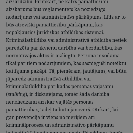
aizsardzību. Pirmkārt, ne katrs pamattiesību
aizskārums būs reglamentēts kā noziedzīgs
nodarījums vai administratīvs pārkāpums. Līdz ar to
būs atsevišķi pamattiesību pārkāpumi, kas
nepakļausies juridiskās atbildības sistēmai.
Kriminālatbildība vai administratīvā atbildība netiek
paredzēta par ikvienu darbību vai bezdarbību, kas
normatīvajos aktos ir aizliegta. Persona ir sodāma
tikai par tiem nodarījumiem, kas sasnieguši noteiktu
kaitīguma pakāpi. Tā, piemēram, jautājums, vai būtu
jāparedz administratīvā atbildība vai
kriminālatbildība par kādas personas vajāšanu
(
stalking
), ir diskutējams, tomēr šāda darbība
nenoliedzami aizskar vajātās personas
pamattiesības, tādēļ tā būtu jānovērš. Otrkārt, lai
gan prevencija ir viens no mērķiem arī
kriminālprocesa un administratīvo pārkāpumu
lietvedībā īstenotajiem piespiedu līdzekļiem, tomēr