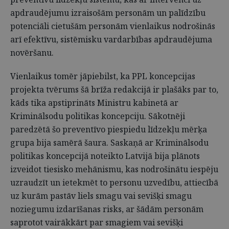
apdraudējumu izraisošām personām un palīdzību
potenciāli cietušām personām vienlaikus nodrošinās
arī efektīvu, sistēmisku vardarbības apdraudējuma
novēršanu.
Vienlaikus tomēr jāpiebilst, ka PPL koncepcijas
projekta tvērums šā brīža redakcijā ir plašāks par to,
kāds tika apstiprināts Ministru kabinetā ar
Kriminālsodu politikas koncepciju. Sākotnēji
paredzētā šo preventīvo piespiedu līdzekļu mērķa
grupa bija samērā šaura. Saskaņā ar Kriminālsodu
politikas koncepcijā noteikto Latvijā bija plānots
izveidot tiesisko mehānismu, kas nodrošinātu iespēju
uzraudzīt un ietekmēt to personu uzvedību, attiecībā
uz kurām pastāv liels smagu vai sevišķi smagu
noziegumu izdarīšanas risks, ar šādām personām
saprotot vairākkārt par smagiem vai sevišķi