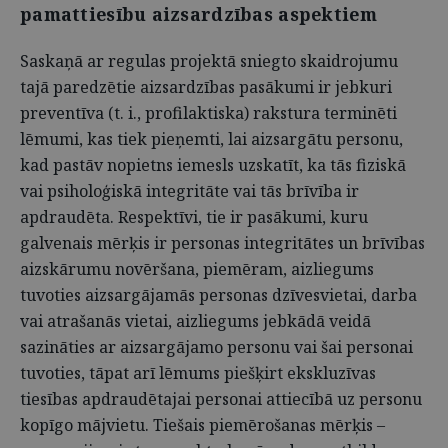
pamattiesību aizsardzības aspektiem
Saskaņā ar regulas projektā sniegto skaidrojumu
tajā paredzētie aizsardzības pasākumi ir jebkuri
preventīva (t. i., profilaktiska) rakstura terminēti
lēmumi, kas tiek pieņemti, lai aizsargātu personu,
kad pastāv nopietns iemesls uzskatīt, ka tās fiziskā
vai psiholoģiskā integritāte vai tās brīvība ir
apdraudēta. Respektīvi, tie ir pasākumi, kuru
galvenais mērķis ir personas integritātes un brīvības
aizskārumu novēršana, piemēram, aizliegums
tuvoties aizsargājamās personas dzīvesvietai, darba
vai atrašanās vietai, aizliegums jebkādā veidā
sazināties ar aizsargājamo personu vai šai personai
tuvoties, tāpat arī lēmums piešķirt ekskluzīvas
tiesības apdraudētajai personai attiecībā uz personu
kopīgo mājvietu. Tiešais piemērošanas mērķis –