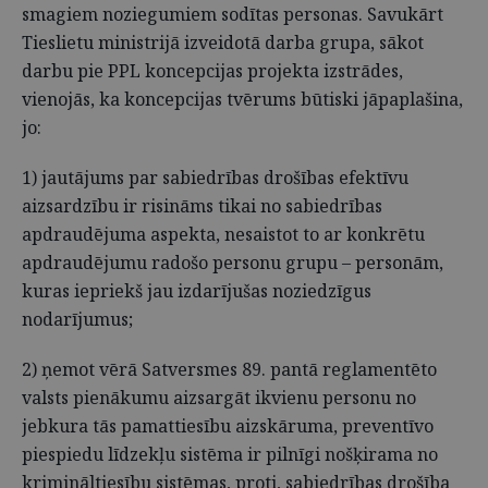
smagiem noziegumiem sodītas personas. Savukārt
Tieslietu ministrijā izveidotā darba grupa, sākot
darbu pie PPL koncepcijas projekta izstrādes,
vienojās, ka koncepcijas tvērums būtiski jāpaplašina,
jo:
1) jautājums par sabiedrības drošības efektīvu
aizsardzību ir risināms tikai no sabiedrības
apdraudējuma aspekta, nesaistot to ar konkrētu
apdraudējumu radošo personu grupu – personām,
kuras iepriekš jau izdarījušas noziedzīgus
nodarījumus;
2) ņemot vērā Satversmes 89. pantā reglamentēto
valsts pienākumu aizsargāt ikvienu personu no
jebkura tās pamattiesību aizskāruma, preventīvo
piespiedu līdzekļu sistēma ir pilnīgi nošķirama no
krimināltiesību sistēmas, proti, sabiedrības drošība