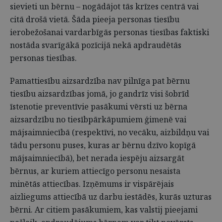
sievieti un bērnu – nogādājot tās krīzes centrā vai
citā drošā vietā. Šāda pieeja personas tiesību
ierobežošanai vardarbīgās personas tiesības faktiski
nostāda svarīgākā pozīcijā nekā apdraudētās
personas tiesības.
Pamattiesību aizsardzība nav pilnīga pat bērnu
tiesību aizsardzības jomā, jo gandrīz visi šobrīd
īstenotie preventīvie pasākumi vērsti uz bērna
aizsardzību no tiesībpārkāpumiem ģimenē vai
mājsaimniecībā (respektīvi, no vecāku, aizbildņu vai
tādu personu puses, kuras ar bērnu dzīvo kopīgā
mājsaimniecībā), bet nerada iespēju aizsargāt
bērnus, ar kuriem attiecīgo personu nesaista
minētās attiecības. Izņēmums ir vispārējais
aizliegums attiecībā uz darbu iestādēs, kurās uzturas
bērni. Ar citiem pasākumiem, kas valstij pieejami