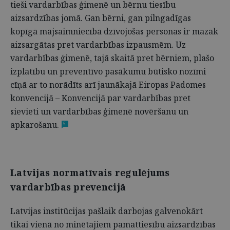
tieši vardarbības ģimenē un bērnu tiesību
aizsardzības jomā. Gan bērni, gan pilngadīgas
kopīgā mājsaimniecībā dzīvojošas personas ir mazāk
aizsargātas pret vardarbības izpausmēm. Uz
vardarbības ģimenē, tajā skaitā pret bērniem, plašo
izplatību un preventīvo pasākumu būtisko nozīmi
cīņā ar to norādīts arī jaunākajā Eiropas Padomes
konvencijā – Konvencijā par vardarbības pret
sievieti un vardarbības ģimenē novēršanu un
apkarošanu.
5
Latvijas normatīvais regulējums
vardarbības prevencijā
Latvijas institūcijas pašlaik darbojas galvenokārt
tikai vienā no minētajiem pamattiesību aizsardzības