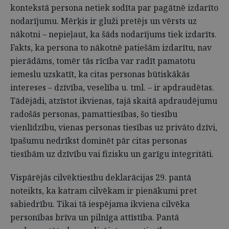
kontekstā persona netiek sodīta par pagātnē izdarīto
nodarījumu. Mērķis ir gluži pretējs un vērsts uz
nākotni – nepieļaut, ka šāds nodarījums tiek izdarīts.
Fakts, ka persona to nākotnē patiešām izdarītu, nav
pierādāms, tomēr tās rīcība var radīt pamatotu
iemeslu uzskatīt, ka citas personas būtiskākās
intereses – dzīvība, veselība u. tml. – ir apdraudētas.
Tādējādi, atzīstot ikvienas, tajā skaitā apdraudējumu
radošās personas, pamattiesības, šo tiesību
vienlīdzību, vienas personas tiesības uz privāto dzīvi,
īpašumu nedrīkst dominēt pār citas personas
tiesībām uz dzīvību vai fizisku un garīgu integritāti.
Vispārējās cilvēktiesību deklarācijas 29. pantā
noteikts, ka katram cilvēkam ir pienākumi pret
sabiedrību. Tikai tā iespējama ikviena cilvēka
personības brīva un pilnīga attīstība. Pantā