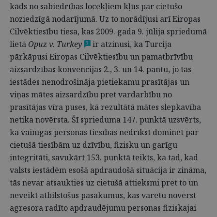
kāds no sabiedrības locekļiem kļūs par cietušo
noziedzīgā nodarījumā. Uz to norādījusi arī Eiropas
Cilvēktiesību tiesa, kas 2009. gada 9. jūlija spriedumā
lietā
Opuz v. Turkey
ir atzinusi, ka Turcija
3
pārkāpusi Eiropas Cilvēktiesību un pamatbrīvību
aizsardzības konvencijas 2., 3. un 14. pantu, jo tās
iestādes nenodrošināja pietiekamu prasītājas un
viņas mātes aizsardzību pret vardarbību no
prasītājas vīra puses, kā rezultātā mātes slepkavība
netika novērsta. Šī sprieduma 147. punktā uzsvērts,
ka vainīgās personas tiesības nedrīkst dominēt pār
cietušā tiesībām uz dzīvību, fizisku un garīgu
integritāti, savukārt 153. punktā teikts, ka tad, kad
valsts iestādēm esošā apdraudošā situācija ir zināma,
tās nevar atsaukties uz cietušā attieksmi pret to un
neveikt atbilstošus pasākumus, kas varētu novērst
agresora radīto apdraudējumu personas fiziskajai