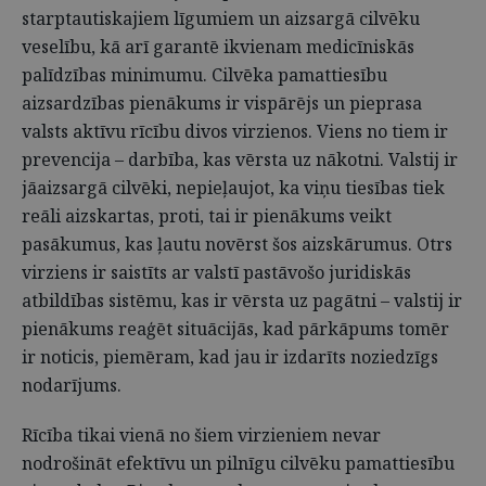
starptautiskajiem līgumiem un aizsargā cilvēku
veselību, kā arī garantē ikvienam medicīniskās
palīdzības minimumu. Cilvēka pamattiesību
aizsardzības pienākums ir vispārējs un pieprasa
valsts aktīvu rīcību divos virzienos. Viens no tiem ir
prevencija – darbība, kas vērsta uz nākotni. Valstij ir
jāaizsargā cilvēki, nepieļaujot, ka viņu tiesības tiek
reāli aizskartas, proti, tai ir pienākums veikt
pasākumus, kas ļautu novērst šos aizskārumus. Otrs
virziens ir saistīts ar valstī pastāvošo juridiskās
atbildības sistēmu, kas ir vērsta uz pagātni – valstij ir
pienākums reaģēt situācijās, kad pārkāpums tomēr
ir noticis, piemēram, kad jau ir izdarīts noziedzīgs
nodarījums.
Rīcība tikai vienā no šiem virzieniem nevar
nodrošināt efektīvu un pilnīgu cilvēku pamattiesību