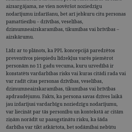
aizsargājama, ne vien novēršot noziedzīgu
nodarījumu izdarīšanu, bet arī jebkuru citu personas
pamattiesību – dzīvības, veselības,
dzimumneaizskaramības, tikumības vai brīvības –
aizskārumu.
Līdz ar to plānots, ka PPL koncepcijā paredzētos
preventīvos piespiedu līdzekļus varēs piemērot
personām no 11 gadu vecuma, kuru uzvedībā ir
konstatēts vardarbības risks vai kuras citādi rada vai
var radīt citas personas dzīvības, veselības,
dzimumneaizskaramības, tikumības vai brīvības
apdraudējumu. Fakts, ka persona savas dzīves laikā
jau izdarījusi vardarbīgu noziedzīgu nodarījumu,
var liecināt par tās personību un kontekstā ar citām
ziņām norādīt uz paaugstinātu risku, ka šāda
darbība var tikt atkārtota, bet sodāmībai nebūtu