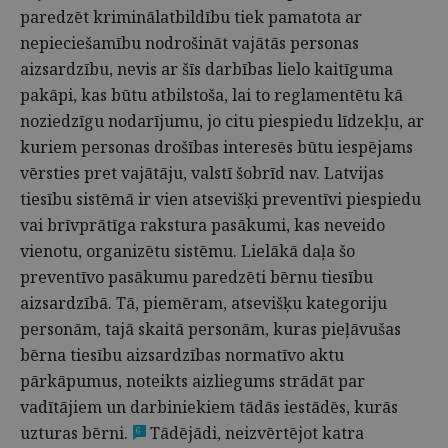
paredzēt kriminālatbildību tiek pamatota ar
nepieciešamību nodrošināt vajātās personas
aizsardzību, nevis ar šīs darbības lielo kaitīguma
pakāpi, kas būtu atbilstoša, lai to reglamentētu kā
noziedzīgu nodarījumu, jo citu piespiedu līdzekļu, ar
kuriem personas drošības interesēs būtu iespējams
vērsties pret vajātāju, valstī šobrīd nav. Latvijas
tiesību sistēmā ir vien atsevišķi preventīvi piespiedu
vai brīvprātīga rakstura pasākumi, kas neveido
vienotu, organizētu sistēmu. Lielākā daļa šo
preventīvo pasākumu paredzēti bērnu tiesību
aizsardzībā. Tā, piemēram, atsevišķu kategoriju
personām, tajā skaitā personām, kuras pieļāvušas
bērna tiesību aizsardzības normatīvo aktu
pārkāpumus, noteikts aizliegums strādāt par
vadītājiem un darbiniekiem tādās iestādēs, kurās
uzturas bērni.
Tādējādi, neizvērtējot katra
6