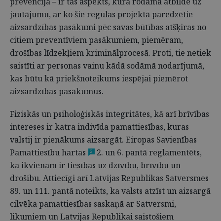
prevencija – ir tas aspekts, kurā rodama atbilde uz
jautājumu, ar ko šie regulas projektā paredzētie
aizsardzības pasākumi pēc savas būtības atšķiras no
citiem preventīviem pasākumiem, piemēram,
drošības līdzekļiem kriminālprocesā. Proti, tie netiek
saistīti ar personas vainu kādā sodāmā nodarījumā,
kas būtu kā priekšnoteikums iespējai piemērot
aizsardzības pasākumus.
Fiziskās un psiholoģiskās integritātes, kā arī brīvības
intereses ir katra indivīda pamattiesības, kuras
valstij ir pienākums aizsargāt. Eiropas Savienības
Pamattiesību hartas
2. un 6. pantā reglamentēts,
2
ka ikvienam ir tiesības uz dzīvību, brīvību un
drošību. Attiecīgi arī Latvijas Republikas Satversmes
89. un 111. pantā noteikts, ka valsts atzīst un aizsargā
cilvēka pamattiesības saskaņā ar Satversmi,
likumiem un Latvijas Republikai saistošiem