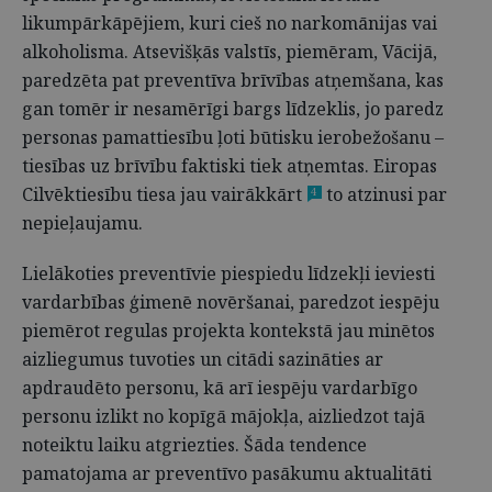
likumpārkāpējiem, kuri cieš no narkomānijas vai
alkoholisma. Atsevišķās valstīs, piemēram, Vācijā,
paredzēta pat preventīva brīvības atņemšana, kas
gan tomēr ir nesamērīgi bargs līdzeklis, jo paredz
personas pamattiesību ļoti būtisku ierobežošanu –
tiesības uz brīvību faktiski tiek atņemtas. Eiropas
Cilvēktiesību tiesa jau vairākkārt
to atzinusi par
4
nepieļaujamu.
Lielākoties preventīvie piespiedu līdzekļi ieviesti
vardarbības ģimenē novēršanai, paredzot iespēju
piemērot regulas projekta kontekstā jau minētos
aizliegumus tuvoties un citādi sazināties ar
apdraudēto personu, kā arī iespēju vardarbīgo
personu izlikt no kopīgā mājokļa, aizliedzot tajā
noteiktu laiku atgriezties. Šāda tendence
pamatojama ar preventīvo pasākumu aktualitāti