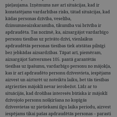
pieļaujama. Izņēmums nav arī situācijas, kad ir
konstatējams vardarbības risks, tātad situācijas, kad
kādas personas dzīvība, veselība,
dzimumneaizskaramība, tikumība vai brīvība ir
apdraudēta. Tas nozīmē, ka, aizsargājot vardarbīgo
personu tiesības uz privāto dzīvi, vienlaikus
apdraudētās personas tiesības tiek atstātas pilnīgi
bez jebkādas aizsardzības. Tāpat arī, piemēram,
aizsargājot Satversmes 105. pantā garantētās
tiesības uz īpašumu, vardarbīgo personu no mājokļa,
kas ir arī apdraudēto personu dzīvesvieta, iespējams
aizvest un aizturēt uz noteiktu laiku, bet tās tiesības
atgriezties mājoklī nevar ierobežot. Līdz ar to
situācijās, kad drošības interesēs būtiska ir mājoklī
dzīvojošo personu nošķiršana no kopīgās
dzīvesvietas uz pietiekami ilgu laika periodu, aizvest
iespējams tikai pašas apdraudētās personas – parasti