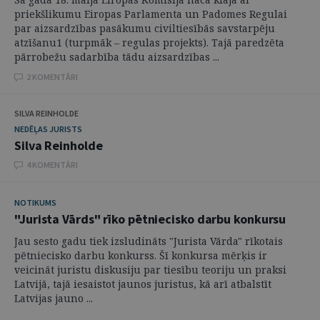
priekšlikumu Eiropas Parlamenta un Padomes Regulai
par aizsardzības pasākumu civiltiesībās savstarpēju
atzīšanu1 (turpmāk – regulas projekts). Tajā paredzēta
pārrobežu sadarbība tādu aizsardzības ...
2 KOMENTĀRI
SILVA REINHOLDE
NEDĒĻAS JURISTS
Silva Reinholde
4 KOMENTĀRI
NOTIKUMS
"Jurista Vārds" rīko pētniecisko darbu konkursu
Jau sesto gadu tiek izsludināts "Jurista Vārda" rīkotais
pētniecisko darbu konkurss. Šī konkursa mērķis ir
veicināt juristu diskusiju par tiesību teoriju un praksi
Latvijā, tajā iesaistot jaunos juristus, kā arī atbalstīt
Latvijas jauno ...