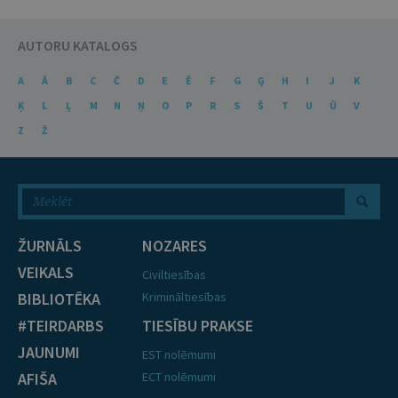
AUTORU KATALOGS
A
Ā
B
C
Č
D
E
Ē
F
G
Ģ
H
I
J
K
Ķ
L
Ļ
M
N
Ņ
O
P
R
S
Š
T
U
Ū
V
Z
Ž
ŽURNĀLS
NOZARES
VEIKALS
Civiltiesības
BIBLIOTĒKA
Krimināltiesības
#TEIRDARBS
TIESĪBU PRAKSE
JAUNUMI
EST nolēmumi
AFIŠA
ECT nolēmumi