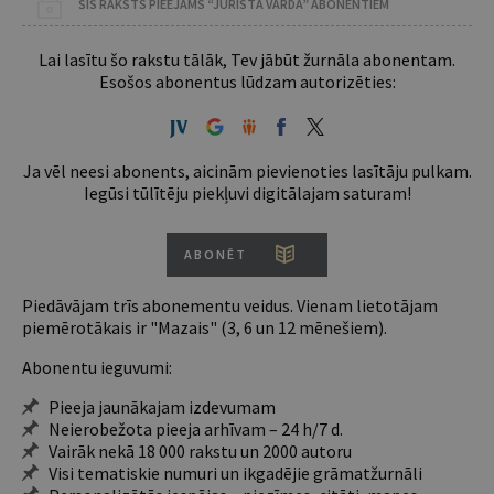
ŠIS RAKSTS PIEEJAMS “JURISTA VĀRDA” ABONENTIEM
Lai lasītu šo rakstu tālāk, Tev jābūt žurnāla abonentam.
Esošos abonentus lūdzam autorizēties:
Ja vēl neesi abonents, aicinām pievienoties lasītāju pulkam.
Iegūsi tūlītēju piekļuvi digitālajam saturam!
ABONĒT
Piedāvājam trīs abonementu veidus. Vienam lietotājam
piemērotākais ir "Mazais" (3, 6 un 12 mēnešiem).
Abonentu ieguvumi:
Pieeja jaunākajam izdevumam
Neierobežota pieeja arhīvam – 24 h/7 d.
Vairāk nekā 18 000 rakstu un 2000 autoru
Visi tematiskie numuri un ikgadējie grāmatžurnāli