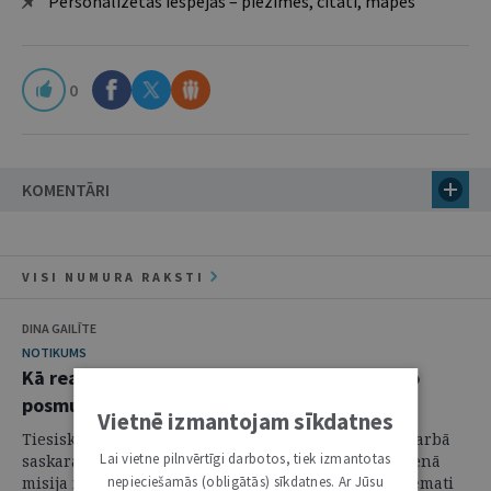
Personalizētās iespējas – piezīmes, citāti, mapes
0
KOMENTĀRI
VISI NUMURA RAKSTI
DINA GAILĪTE
NOTIKUMS
Kā realizēt likumdošanas procesa noslēdzošo
posmu
Vietnē izmantojam sīkdatnes
Tiesiskās un tehniskās problēmas, ar kurām sava darbā
Lai vietne pilnvērtīgi darbotos, tiek izmantotas
saskaras Eiropas valstu oficiālie izdevēji, kuru galvenā
misija ir tiesību aktu izsludināšana, bija galvenie temati
nepieciešamās (obligātās) sīkdatnes. Ar Jūsu