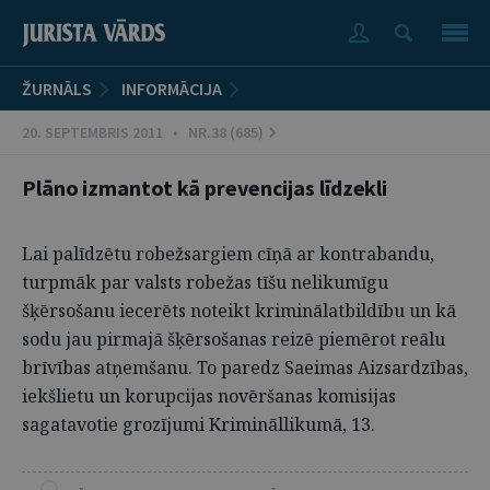
ŽURNĀLS
INFORMĀCIJA
20. SEPTEMBRIS 2011 • NR.38 (685)
Plāno izmantot kā prevencijas līdzekli
Lai palīdzētu robežsargiem cīņā ar kontrabandu,
turpmāk par valsts robežas tīšu nelikumīgu
šķērsošanu iecerēts noteikt kriminālatbildību un kā
sodu jau pirmajā šķērsošanas reizē piemērot reālu
brīvības atņemšanu. To paredz Saeimas Aizsardzības,
iekšlietu un korupcijas novēršanas komisijas
sagatavotie grozījumi Krimināllikumā, 13.