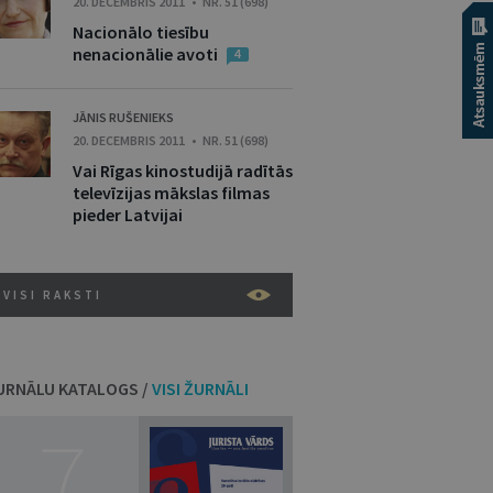
20. DECEMBRIS 2011 • NR. 51 (698)
Nacionālo tiesību
nenacionālie avoti
4
JĀNIS RUŠENIEKS
20. DECEMBRIS 2011 • NR. 51 (698)
Vai Rīgas kinostudijā radītās
televīzijas mākslas filmas
pieder Latvijai
VISI RAKSTI
URNĀLU KATALOGS /
VISI ŽURNĀLI
7