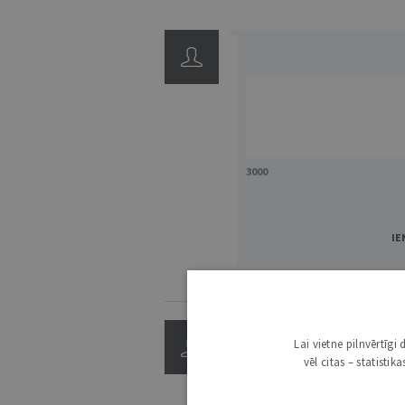
3000
IE
KOMENTĒŠANAS NOTEIKUMI
E.I.
Lai vietne pilnvērtīg
22. DECEMBRIS 2011 • 15:39
vēl citas – statisti
Tiem, kas nesaprata: pirma