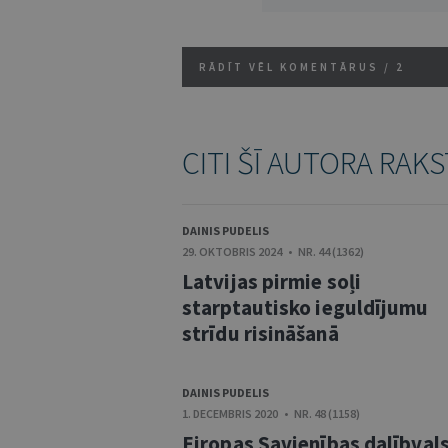
RĀDĪT VĒL KOMENTĀRUS /
2
CITI ŠĪ AUTORA RAKS
DAINIS PUDELIS
29. OKTOBRIS 2024 • NR. 44 (1362)
Latvijas pirmie soļi
starptautisko ieguldījumu
strīdu risināšanā
DAINIS PUDELIS
1. DECEMBRIS 2020 • NR. 48 (1158)
Eiropas Savienības dalībval