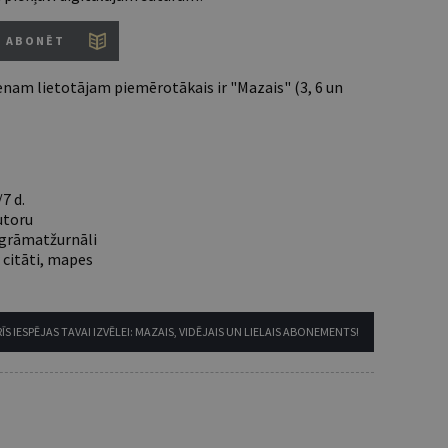
ABONĒT
nam lietotājam piemērotākais ir "Mazais" (3, 6 un
7 d.
utoru
e grāmatžurnāli
 citāti, mapes
ĪS IESPĒJAS TAVAI IZVĒLEI: MAZAIS, VIDĒJAIS UN LIELAIS ABONEMENTS!