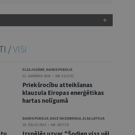
TI /
VISI
ELZA JUGĀNE
,
DAINIS PUDELIS
31. JANVĀRIS 2023 • NR. 5 (1271)
Priekšrocību atteikšanas
klauzula Eiropas enerģētikas
hartas nolīgumā
DAINIS PUDELIS
,
DACE INCENBERGA
,
ELSA LATVIJA
10. JŪLIJS 2012 • NR. 28 (727)
stu
Izspēlēs uzvar "Šodien viss vēl