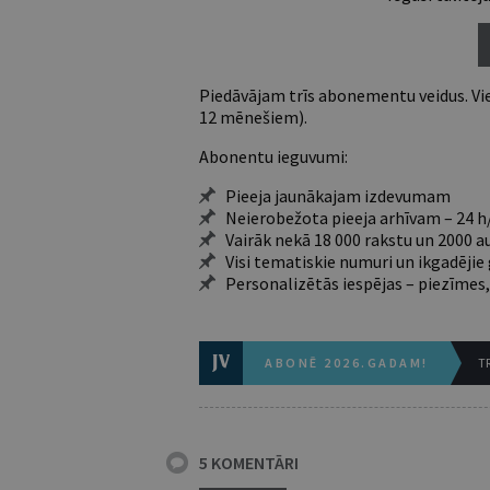
Piedāvājam trīs abonementu veidus. Vie
12 mēnešiem).
Abonentu ieguvumi:
Pieeja jaunākajam izdevumam
Neierobežota pieeja arhīvam – 24 h/
Vairāk nekā 18 000 rakstu un 2000 a
Visi tematiskie numuri un ikgadēji
Personalizētās iespējas – piezīmes,
ABONĒ 2026.GADAM!
TR
5 KOMENTĀRI