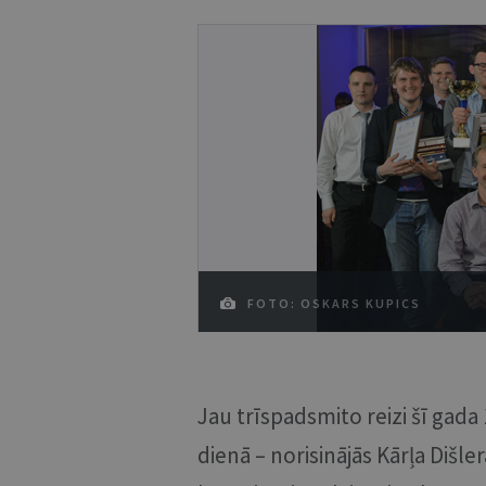
FOTO: OSKARS KUPICS
Jau trīspadsmito reizi šī gada
dienā – norisinājās Kārļa Dišle