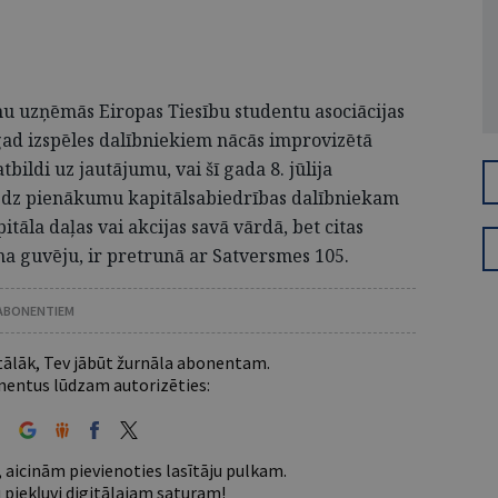
anu uzņēmās Eiropas Tiesību studentu asociācijas
ogad izspēles dalībniekiem nācās improvizētā
bildi uz jautājumu, vai šī gada 8. jūlija
edz pienākumu kapitālsabiedrības dalībniekam
tāla daļas vai akcijas savā vārdā, bet citas
ma guvēju, ir pretrunā ar Satversmes 105.
 ABONENTIEM
 tālāk, Tev jābūt žurnāla abonentam.
entus lūdzam autorizēties:
 aicinām pievienoties lasītāju pulkam.
u piekļuvi digitālajam saturam!