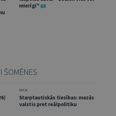
mierīgi"
2
umu
TI ŠOMĒNES
ESEJA
26)
Starptautiskās tiesības: mazās
valstis pret reālpolitiku