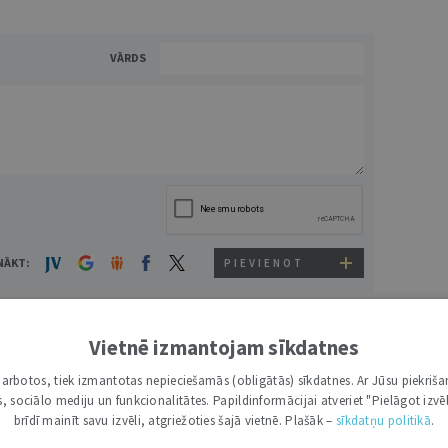
VĀRDS
NĀKT:
PIEVIENOT
Vietnē izmantojam sīkdatnes
i darbotos, tiek izmantotas nepieciešamās (obligātās) sīkdatnes. Ar Jūsu piekriša
1
0
ATBILDĒT
kas, sociālo mediju un funkcionalitātes. Papildinformācijai atveriet "Pielāgot izvēl
brīdī mainīt savu izvēli, atgriežoties šajā vietnē. Plašāk –
sīkdatņu politikā
.
is komentārs bija sarkastisks joks (kontekstā ar JV