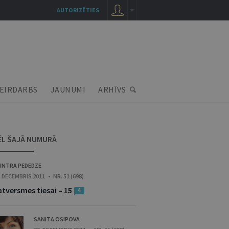
AUTORIZĒTIES
EIRDARBS
JAUNUMI
ARHĪVS
ĒL ŠAJĀ NUMURĀ
INTRA PEDEDZE
. DECEMBRIS 2011 • NR. 51 (698)
atversmes tiesai – 15
4
SANITA OSIPOVA