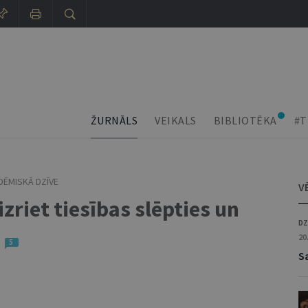
ŽURNĀLS
VEIKALS
BIBLIOTĒKA
#T
DĒMISKĀ DZĪVE
V
zriet tiesības slēpties un
DZ
20
5
S