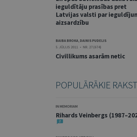
ieguldītāju prasības pret
Latvijas valsti par ieguldīj
aizsardzību
BAIBA BROKA
,
DAINIS PUDELIS
5. JŪLIJS 2011 • NR. 27 (674)
Civillikums asarām netic
POPULĀRĀKIE RAKS
IN MEMORIAM
Rihards Veinbergs (1987–20
2