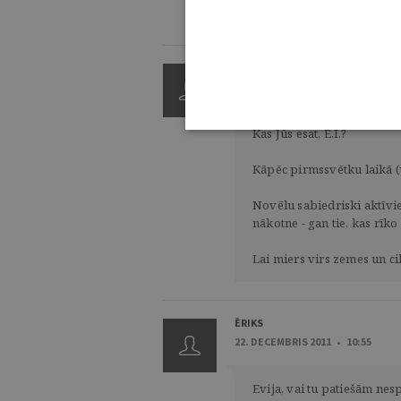
rakstu par agresīviem kom
ŠAUSMA
22. DECEMBRIS 2011 • 11:07
Kas Jūs esat, E.I.?
Kāpēc pirmssvētku laikā (u
Novēlu sabiedriski aktīv
nākotne - gan tie, kas rīko
Lai miers virs zemes un ci
ĒRIKS
22. DECEMBRIS 2011 • 10:55
Evija, vai tu patiešām nes