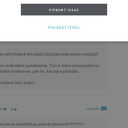
entāriem internetā).
PIEŅEMT VISAS
PIELĀGOT IZVĒLI
0
0
ATBILDĒT
n arī jebkurā citā laikā) jāizplata tāda melna enerģija?
iem studentiem panākumus. Viņi ir mūsu jurisprudences
 šādus konkursus, gan tie, kas tajos piedalās.
lvēkiem labs prāts!
0
0
ATBILDĒT
pēj savas riebeklības paturēt pie sevis?????????