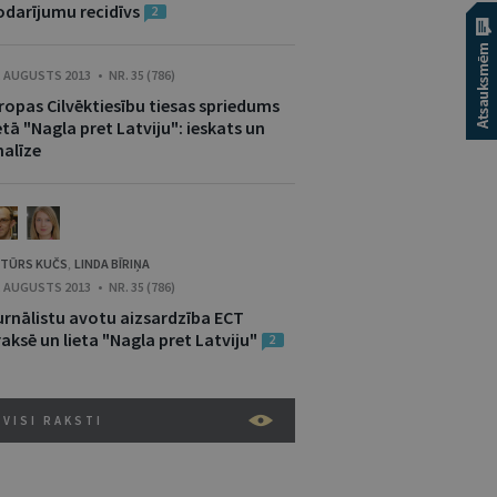
odarījumu recidīvs
2
. AUGUSTS 2013 • NR. 35 (786)
ropas Cilvēktiesību tiesas spriedums
etā "Nagla pret Latviju": ieskats un
nalīze
TŪRS KUČS
LINDA BĪRIŅA
,
. AUGUSTS 2013 • NR. 35 (786)
urnālistu avotu aizsardzība ECT
aksē un lieta "Nagla pret Latviju"
2
VISI RAKSTI