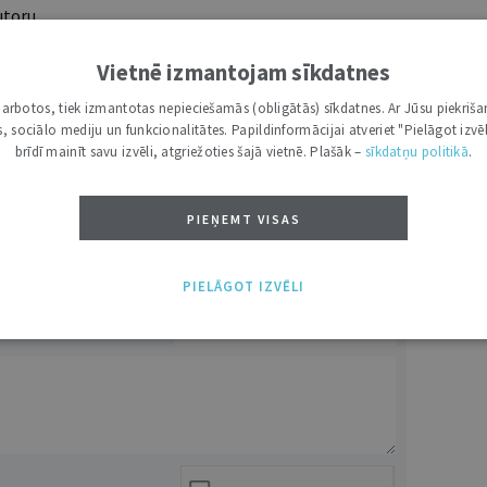
utoru
e grāmatžurnāli
 citāti, mapes
Vietnē izmantojam sīkdatnes
i darbotos, tiek izmantotas nepieciešamās (obligātās) sīkdatnes. Ar Jūsu piekriša
kas, sociālo mediju un funkcionalitātes. Papildinformācijai atveriet "Pielāgot izvēl
ĪS IESPĒJAS TAVAI IZVĒLEI: MAZAIS, VIDĒJAIS UN LIELAIS ABONEMENTS!
brīdī mainīt savu izvēli, atgriežoties šajā vietnē. Plašāk –
sīkdatņu politikā
.
PIEŅEMT VISAS
PIELĀGOT IZVĒLI
VĀRDS