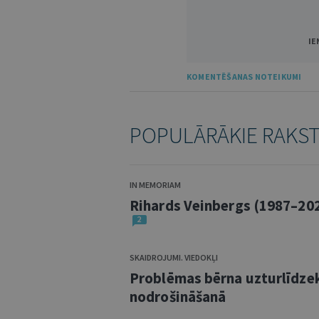
IE
KOMENTĒŠANAS NOTEIKUMI
POPULĀRĀKIE RAKS
IN MEMORIAM
Rihards Veinbergs (1987–20
2
SKAIDROJUMI. VIEDOKĻI
Problēmas bērna uzturlīdze
nodrošināšanā