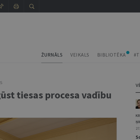
ŽURNĀLS
VEIKALS
BIBLIOTĒKA
#T
AS
V
gūst tiesas procesa vadību
KR
ŅI
27
S