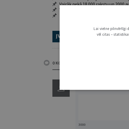
Vairāk nekā 18 000 rakstu un 2000 a
Visi tematiskie numuri un ikgadēji
Personalizētās iespējas – piezīmes,
Lai vietne pilnvērtīg
vēl citas – statisti
ABONĒ 2026.GADAM!
TR
0 KOMENTĀRI
3000