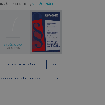
URNĀLU KATALOGS /
VISI ŽURNĀLI
7
14. JŪLIJS 2026
NR 7 (1425)
TIKAI DIGITĀLI
JV+
PIESAKIES VĒSTKOPAI