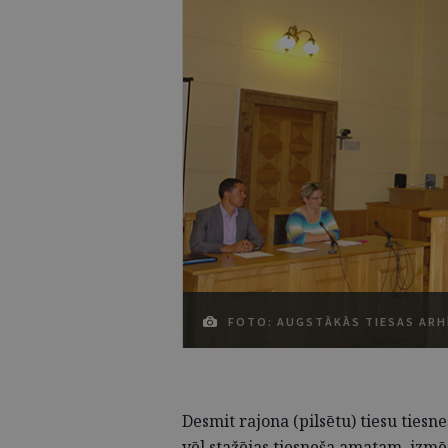
FOTO: AUGSTĀKĀS TIESAS ARHĪ
Desmit rajona (pilsētu) tiesu tiesn
vēl stažējas tiesneša amatam, izmē