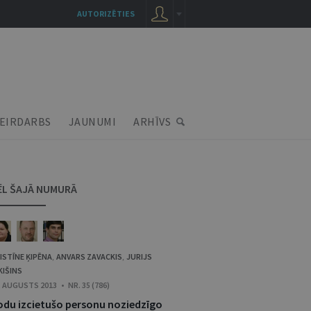
AUTORIZĒTIES
EIRDARBS
JAUNUMI
ARHĪVS
ĒL ŠAJĀ NUMURĀ
ISTĪNE ĶIPĒNA
ANVARS ZAVACKIS
JURIJS
,
,
KIŠINS
. AUGUSTS 2013 • NR. 35 (786)
odu izcietušo personu noziedzīgo