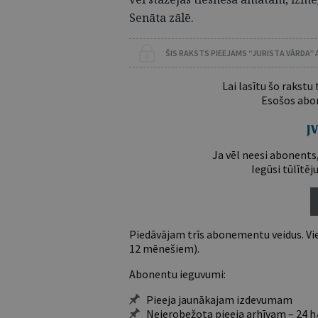
Senāta zālē.
ŠIS RAKSTS PIEEJAMS “JURISTA VĀRDA”
Lai lasītu šo rakstu
Esošos abon
Ja vēl neesi abonents,
Iegūsi tūlītēj
Piedāvājam trīs abonementu veidus. Vie
12 mēnešiem).
Abonentu ieguvumi:
Pieeja jaunākajam izdevumam
Neierobežota pieeja arhīvam – 24 h/