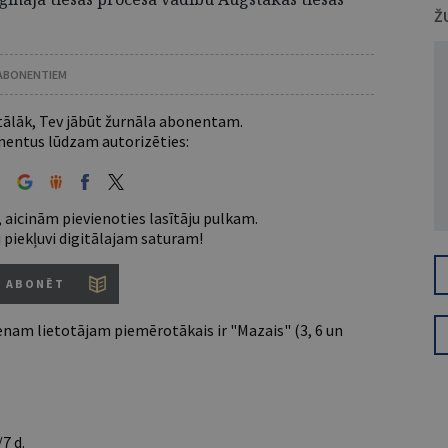
Ž
 ABONENTIEM
 tālāk, Tev jābūt žurnāla abonentam.
entus lūdzam autorizēties:
 aicinām pievienoties lasītāju pulkam.
u piekļuvi digitālajam saturam!
ABONĒT
nam lietotājam piemērotākais ir "Mazais" (3, 6 un
7 d.