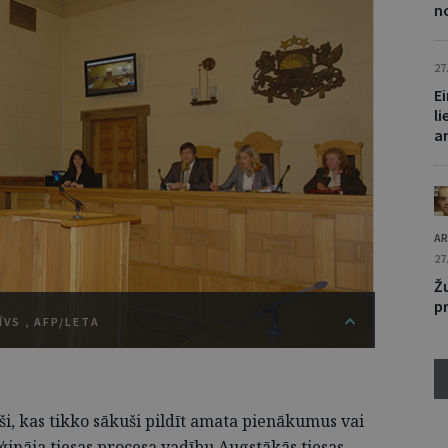
n
27
Ei
li
a
AR
27
Ž
pr
VS , AFP/LETA
eši, kas tikko sākuši pildīt amata pienākumus vai
ģināja tiesas procesa vadību Augstākās tiesas