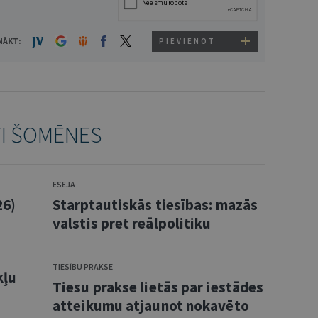
NĀKT:
PIEVIENOT
TI ŠOMĒNES
ESEJA
26)
Starptautiskās tiesības: mazās
valstis pret reālpolitiku
TIESĪBU PRAKSE
kļu
Tiesu prakse lietās par iestādes
atteikumu atjaunot nokavēto