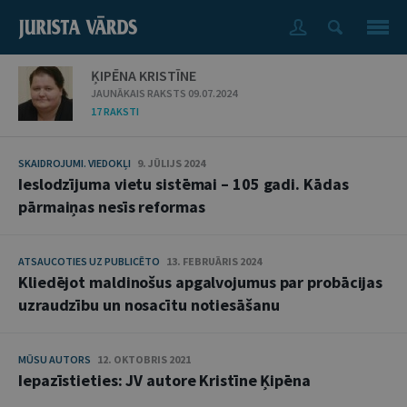
ĶIPĒNA KRISTĪNE
JAUNĀKAIS RAKSTS 09.07.2024
17 RAKSTI
SKAIDROJUMI. VIEDOKĻI
9. JŪLIJS 2024
Ieslodzījuma vietu sistēmai – 105 gadi. Kādas
pārmaiņas nesīs reformas
ATSAUCOTIES UZ PUBLICĒTO
13. FEBRUĀRIS 2024
Kliedējot maldinošus apgalvojumus par probācijas
uzraudzību un nosacītu notiesāšanu
MŪSU AUTORS
12. OKTOBRIS 2021
Iepazīstieties: JV autore Kristīne Ķipēna