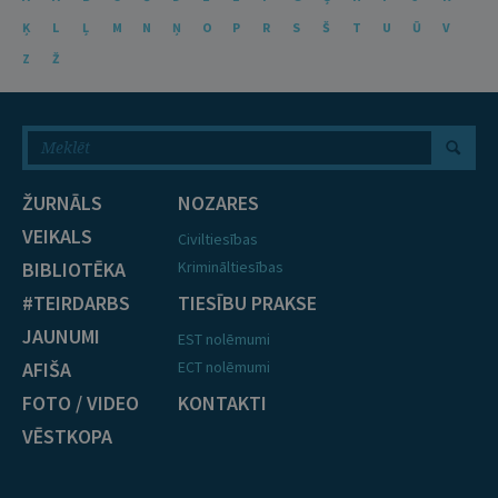
Ķ
L
Ļ
M
N
Ņ
O
P
R
S
Š
T
U
Ū
V
Z
Ž
ŽURNĀLS
NOZARES
VEIKALS
Civiltiesības
BIBLIOTĒKA
Krimināltiesības
#TEIRDARBS
TIESĪBU PRAKSE
JAUNUMI
EST nolēmumi
AFIŠA
ECT nolēmumi
FOTO / VIDEO
KONTAKTI
VĒSTKOPA