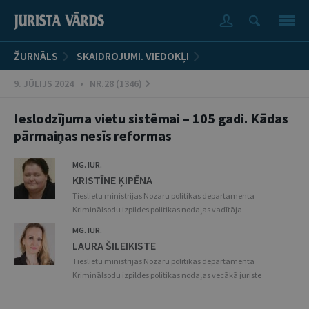
ŽURNĀLS
SKAIDROJUMI. VIEDOKĻI
9. JŪLIJS 2024 • NR.28 (1346)
Ieslodzījuma vietu sistēmai – 105 gadi. Kādas
pārmaiņas nesīs reformas
MG. IUR.
KRISTĪNE ĶIPĒNA
Tieslietu ministrijas Nozaru politikas departamenta
Kriminālsodu izpildes politikas nodaļas vadītāja
MG. IUR.
LAURA ŠILEIKISTE
Tieslietu ministrijas Nozaru politikas departamenta
Kriminālsodu izpildes politikas nodaļas vecākā juriste