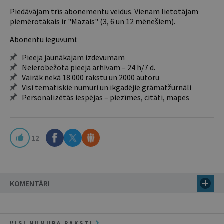
Piedāvājam trīs abonementu veidus. Vienam lietotājam
piemērotākais ir "Mazais" (3, 6 un 12 mēnešiem).
Abonentu ieguvumi:
Pieeja jaunākajam izdevumam
Neierobežota pieeja arhīvam – 24 h/7 d.
Vairāk nekā 18 000 rakstu un 2000 autoru
Visi tematiskie numuri un ikgadējie grāmatžurnāli
Personalizētās iespējas – piezīmes, citāti, mapes
12
KOMENTĀRI
VISI NUMURA RAKSTI