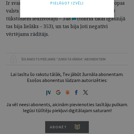
Ir svarīgi piebilst, ka 2003. gadā Latvija bija Eiropas
PIELĀGOT IZVĒLI
valsts ar otru lielāko ieslodzīto īpatsvaru uz 100
tūkstošiem iedzīvotāju – 348
(tobrīd tikai Igaunijā
4
tas bija lielāks – 353), un tas bija ļoti negatīvi
vērtējams rādītājs.
ŠIS RAKSTS PIEEJAMS “JURISTA VĀRDA” ABONENTIEM
Lai lasītu šo rakstu tālāk, Tev jābūt žurnāla abonentam.
Esošos abonentus lūdzam autorizēties:
Ja vēl neesi abonents, aicinām pievienoties lasītāju pulkam.
Iegūsi tūlītēju piekļuvi digitālajam saturam!
ABONĒT