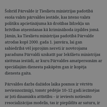
Šobrīd Pārvalde ir Tieslietu ministrijas padotībā
esoša valsts pārvaldes iestāde, kas īsteno valsts
politiku apcietinājuma kā drošības līdzekļa un
brīvības atņemšanas kā kriminālsoda izpildes jomā.
Jāmin, ka Tieslietu ministrijas padotībā Pārvalde
atrodas kopš 2000. gada 1. janvāra, lai gan
sabiedrībā vēl joprojām nereti ir novērojams
paradums Pārvaldi uzskatīt par Iekšlietu ministrijas
sistēmas iestādi, ar kuru Pārvaldes amatpersonām ar
speciālajām dienesta pakāpēm gan ir kopēja
dienesta gaita.
Pārvaldes darbs dažādos laika posmos ir vērtēts
neviennozīmīgi, tomēr pēdējie 10–12 gadi iezīmējas
ar ļoti dinamisku attīstību – ir ieviests notiesāto
resocializācijas modelis, tas ir piepildīts ar saturu, ir