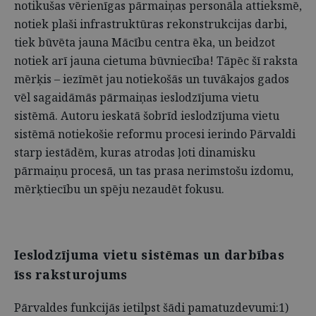
notikušas vērienīgas pārmaiņas personāla attieksmē,
notiek plaši infrastruktūras rekonstrukcijas darbi,
tiek būvēta jauna Mācību centra ēka, un beidzot
notiek arī jauna cietuma būvniecība! Tāpēc šī raksta
mērķis – iezīmēt jau notiekošās un tuvākajos gados
vēl sagaidāmās pārmaiņas ieslodzījuma vietu
sistēmā. Autoru ieskatā šobrīd ieslodzījuma vietu
sistēmā notiekošie reformu procesi ierindo Pārvaldi
starp iestādēm, kuras atrodas ļoti dinamisku
pārmaiņu procesā, un tas prasa nerimstošu izdomu,
mērķtiecību un spēju nezaudēt fokusu.
Ieslodzījuma vietu sistēmas un darbības
īss raksturojums
Pārvaldes funkcijās ietilpst šādi pamatuzdevumi:1)