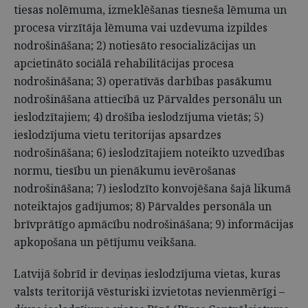
tiesas nolēmuma, izmeklēšanas tiesneša lēmuma un
procesa virzītāja lēmuma vai uzdevuma izpildes
nodrošināšana; 2) notiesāto resocializācijas un
apcietināto sociālā rehabilitācijas procesa
nodrošināšana; 3) operatīvās darbības pasākumu
nodrošināšana attiecībā uz Pārvaldes personālu un
ieslodzītajiem; 4) drošība ieslodzījuma vietās; 5)
ieslodzījuma vietu teritorijas apsardzes
nodrošināšana; 6) ieslodzītajiem noteikto uzvedības
normu, tiesību un pienākumu ievērošanas
nodrošināšana; 7) ieslodzīto konvojēšana šajā likumā
noteiktajos gadījumos; 8) Pārvaldes personāla un
brīvprātīgo apmācību nodrošināšana; 9) informācijas
apkopošana un pētījumu veikšana.
Latvijā šobrīd ir deviņas ieslodzījuma vietas, kuras
valsts teritorijā vēsturiski izvietotas nevienmērīgi –