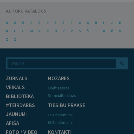
AUTORU KATALOGS
A
Ā
B
C
Č
D
E
Ē
F
G
Ģ
H
I
J
K
Ķ
L
Ļ
M
N
Ņ
O
P
R
S
Š
T
U
Ū
V
Z
Ž
ŽURNĀLS
NOZARES
VEIKALS
Civiltiesības
BIBLIOTĒKA
Krimināltiesības
#TEIRDARBS
TIESĪBU PRAKSE
JAUNUMI
EST nolēmumi
AFIŠA
ECT nolēmumi
FOTO / VIDEO
KONTAKTI