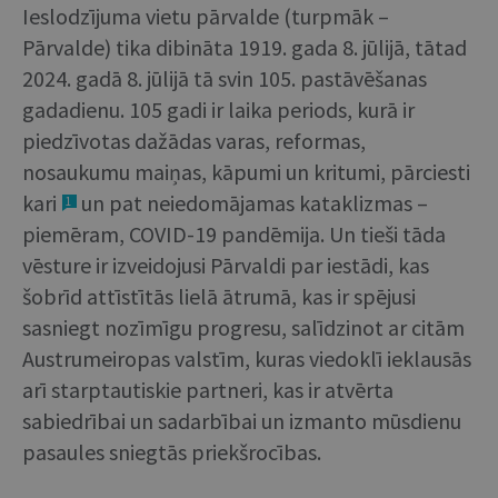
Ieslodzījuma vietu pārvalde (turpmāk –
Pārvalde) tika dibināta 1919. gada 8. jūlijā, tātad
2024. gadā 8. jūlijā tā svin 105. pastāvēšanas
gadadienu. 105 gadi ir laika periods, kurā ir
piedzīvotas dažādas varas, reformas,
nosaukumu maiņas, kāpumi un kritumi, pārciesti
kari
un pat neiedomājamas kataklizmas –
1
piemēram, COVID-19 pandēmija. Un tieši tāda
vēsture ir izveidojusi Pārvaldi par iestādi, kas
šobrīd attīstītās lielā ātrumā, kas ir spējusi
sasniegt nozīmīgu progresu, salīdzinot ar citām
Austrumeiropas valstīm, kuras viedoklī ieklausās
arī starptautiskie partneri, kas ir atvērta
sabiedrībai un sadarbībai un izmanto mūsdienu
pasaules sniegtās priekšrocības.