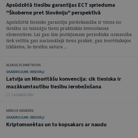
Apsūdzētā tiesību garantijas ECT sprieduma
"Škoberne pret Slovēniju" perspektīvā
Apsūdzētā tiesisko garantiju pietiekamība ir viens no
tiesību uz taisnīgu tiesu praktiskās īstenošanas
elementiem. Lai gan šim jautājumam periodiska uzmanība
tiek veltīta gan nacionālajā tiesu praksē, gan teorētiskajos
izklāstos, šo tiesību satura ...
ALEKSEJS DIMITROVS
SKAIDROJUMI. VIEDOKĻI
Latvija un Minoritāšu konvencija: cik tiesiska ir
mazākumtautību tiesību ierobežošana
1 KOMENTĀRI
MĀRCIS VANDERS
SKAIDROJUMI. VIEDOKĻI
Kriptomonētas un to kopsakars ar naudu