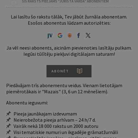
ŠIS RAKSTS PIEEJAMS “JURISTA VĀRDA” ABONENTIEM
Lai lasītu šo rakstu tālāk, Tev jābūt žurnāla abonentam.
Esošos abonentus lūdzam autorizēties:
Ja vēl neesi abonents, aicinām pievienoties lasītāju pulkam.
Iegūsi tūlītēju piekļuvi digitālajam saturam!
ABONĒT
Piedāvājam trīs abonementu veidus. Vienam lietotājam
piemērotākais ir "Mazais" (3, 6 un 12 mēnešiem).
Abonentu ieguvumi:
Pieeja jaunākajam izdevumam
Neierobežota pieeja arhīvam – 24 h/7 d.
Vairāk nekā 18 000 rakstu un 2000 autoru
Visi tematiskie numuri un ikgadējie grāmatžurnāli