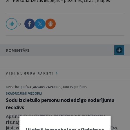
Personalizētās iespējas – piezīmes, citāti, mapes
0
KOMENTĀRI
VISI NUMURA RAKSTI
KRISTĪNE ĶIPĒNA, ANVARS ZAVACKIS, JURIJS ŅIKIŠINS
SKAIDROJUMI. VIEDOKĻI
Sodu izcietušo personu noziedzīgo nodarījumu
recidīvs
Apzinoties noziedzības problēmu un meklējot tai
risinājumus, viens no būtiskiem aspektiem, kam ir
jāpievērš uzmanība, ir noziedzīgo nodarījumu recidīvs.