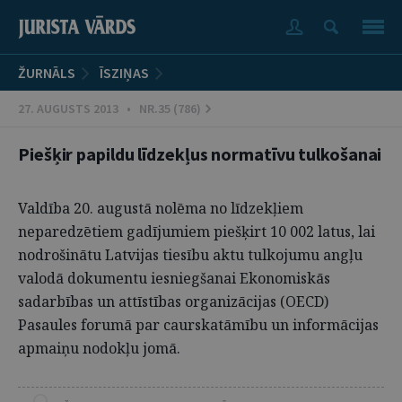
ŽURNĀLS
ĪSZIŅAS
27. AUGUSTS 2013 • NR.35 (786)
Piešķir papildu līdzekļus normatīvu tulkošanai
Valdība 20. augustā nolēma no līdzekļiem
neparedzētiem gadījumiem piešķirt 10 002 latus, lai
nodrošinātu Latvijas tiesību aktu tulkojumu angļu
valodā dokumentu iesniegšanai Ekonomiskās
sadarbības un attīstības organizācijas (OECD)
Pasaules forumā par caurskatāmību un informācijas
apmaiņu nodokļu jomā.