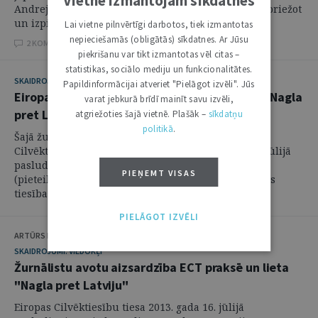
Vietnē izmantojam sīkdatnes
Andrejs Judins un Ilona Kronberga atzīst, ka, "piespriežot
un izpildot kriminālsodu, valsts ...
Lai vietne pilnvērtīgi darbotos, tiek izmantotas
nepieciešamās (obligātās) sīkdatnes. Ar Jūsu
2 KOMENTĀRI
piekrišanu var tikt izmantotas vēl citas –
statistikas, sociālo mediju un funkcionalitātes.
SKAIDROJUMI. VIEDOKĻI
Papildinformācijai atveriet "Pielāgot izvēli". Jūs
Eiropas Cilvēktiesību tiesas spriedums lietā "Nagla
varat jebkurā brīdī mainīt savu izvēli,
pret Latviju": ieskats un analīze
atgriežoties šajā vietnē. Plašāk –
sīkdatņu
politikā
.
Šajā žurnāla numurā vēršam uzmanību uz Eiropas
Cilvēktiesību tiesas (turpmāk – ECT) 2013. gada 16. jūlijā
pasludināto spriedumu lietā "Nagla pret Latviju"
PIEŅEMT VISAS
(pieteikuma Nr. 73469/10), kur ECT lēma, ka ir noticis
tiesības uz vārda brīvību pārkāpums ...
PIELĀGOT IZVĒLI
ARTŪRS KUČS, LINDA BĪRIŅA
SKAIDROJUMI. VIEDOKĻI
Žurnālistu avotu aizsardzība ECT praksē un lieta
"Nagla pret Latviju"
Eiropas Cilvēktiesību tiesa 2013. gada 16. jūlijā