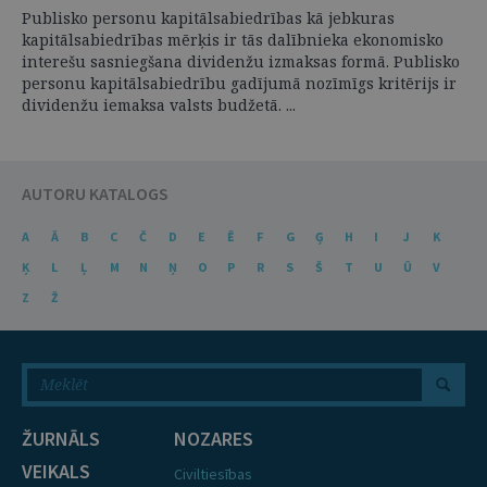
Publisko personu kapitālsabiedrības kā jebkuras
kapitālsabiedrības mērķis ir tās dalībnieka ekonomisko
interešu sasniegšana dividenžu izmaksas formā. Publisko
personu kapitālsabiedrību gadījumā nozīmīgs kritērijs ir
dividenžu iemaksa valsts budžetā. ...
AUTORU KATALOGS
A
Ā
B
C
Č
D
E
Ē
F
G
Ģ
H
I
J
K
Ķ
L
Ļ
M
N
Ņ
O
P
R
S
Š
T
U
Ū
V
Z
Ž
ŽURNĀLS
NOZARES
VEIKALS
Civiltiesības