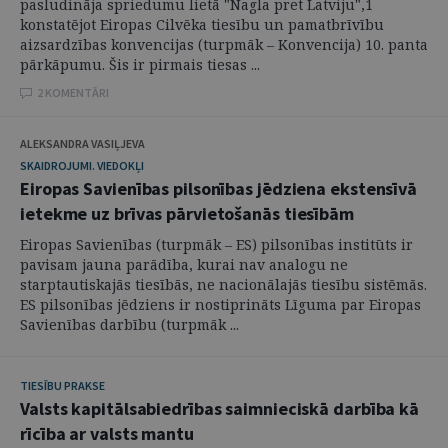
pasludināja spriedumu lietā "Nagla pret Latviju",1
konstatējot Eiropas Cilvēka tiesību un pamatbrīvību
aizsardzības konvencijas (turpmāk – Konvencija) 10. panta
pārkāpumu. Šis ir pirmais tiesas ...
2 KOMENTĀRI
ALEKSANDRA VASIĻJEVA
SKAIDROJUMI. VIEDOKĻI
Eiropas Savienības pilsonības jēdziena ekstensīvā
ietekme uz brīvas pārvietošanās tiesībām
Eiropas Savienības (turpmāk – ES) pilsonības institūts ir
pavisam jauna parādība, kurai nav analogu ne
starptautiskajās tiesībās, ne nacionālajās tiesību sistēmās.
ES pilsonības jēdziens ir nostiprināts Līguma par Eiropas
Savienības darbību (turpmāk ...
TIESĪBU PRAKSE
Valsts kapitālsabiedrības saimnieciskā darbība kā
rīcība ar valsts mantu