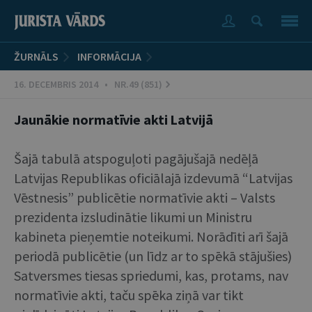
ŽURNĀLS
INFORMĀCIJA
16. DECEMBRIS 2014 • NR.49 (851)
Jaunākie normatīvie akti Latvijā
Šajā tabulā atspoguļoti pagājušajā nedēļā
Latvijas Republikas oficiālajā izdevumā “Latvijas
Vēstnesis” publicētie normatīvie akti – Valsts
prezidenta izsludinātie likumi un Ministru
kabineta pieņemtie noteikumi. Norādīti arī šajā
periodā publicētie (un līdz ar to spēkā stājušies)
Satversmes tiesas spriedumi, kas, protams, nav
normatīvie akti, taču spēka ziņā var tikt