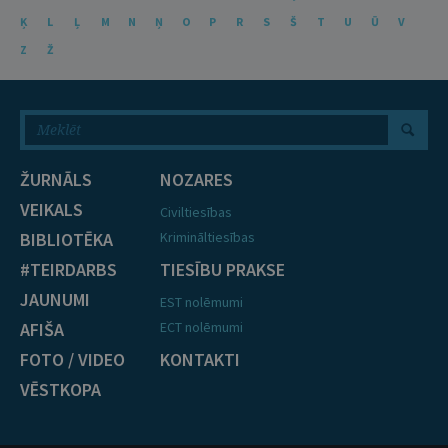
Ķ
L
Ļ
M
N
Ņ
O
P
R
S
Š
T
U
Ū
V
Z
Ž
ŽURNĀLS
NOZARES
VEIKALS
Civiltiesības
BIBLIOTĒKA
Krimināltiesības
#TEIRDARBS
TIESĪBU PRAKSE
JAUNUMI
EST nolēmumi
AFIŠA
ECT nolēmumi
FOTO / VIDEO
KONTAKTI
VĒSTKOPA