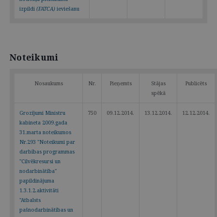
izpildi
(FATCA)
ieviešanu
Noteikumi
Nosaukums
Nr.
Pieņemts
Stājas
Publicēts
spēkā
Grozījumi Ministru
750
09.12.2014.
13.12.2014.
12.12.2014.
kabineta 2009.gada
31.marta noteikumos
Nr.293 "Noteikumi par
darbības programmas
"Cilvēkresursi un
nodarbinātība"
papildinājuma
1.3.1.2.aktivitāti
"Atbalsts
pašnodarbinātības un