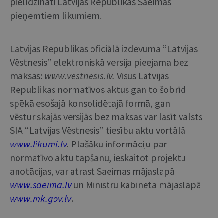
pielīdzināti Latvijas Republikas Saeimas
pieņemtiem likumiem.
Latvijas Republikas oficiālā izdevuma “Latvijas
Vēstnesis” elektroniskā versija pieejama bez
maksas:
www.vestnesis.lv.
Visus Latvijas
Republikas normatīvos aktus gan to šobrīd
spēkā esošajā konsolidētajā formā, gan
vēsturiskajās versijās bez maksas var lasīt valsts
SIA “Latvijas Vēstnesis” tiesību aktu vortālā
w
ww.likumi.lv
.
Plašāku informāciju par
normatīvo aktu tapšanu, ieskaitot projektu
anotācijas, var atrast Saeimas mājaslapā
www.saeima.lv
un Ministru kabineta mājaslapā
www.mk.gov.lv
.