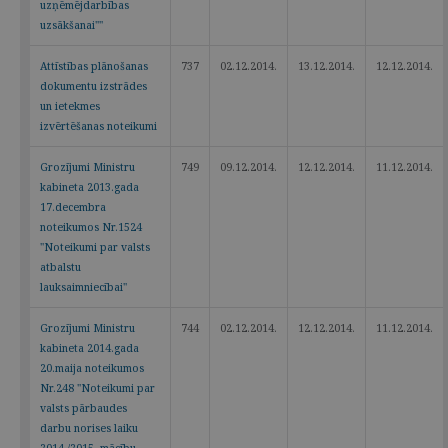
uzņēmējdarbības
uzsākšanai""
Attīstības plānošanas
737
02.12.2014.
13.12.2014.
12.12.2014.
dokumentu izstrādes
un ietekmes
izvērtēšanas noteikumi
Grozījumi Ministru
749
09.12.2014.
12.12.2014.
11.12.2014.
kabineta 2013.gada
17.decembra
noteikumos Nr.1524
"Noteikumi par valsts
atbalstu
lauksaimniecībai"
Grozījumi Ministru
744
02.12.2014.
12.12.2014.
11.12.2014.
kabineta 2014.gada
20.maija noteikumos
Nr.248 "Noteikumi par
valsts pārbaudes
darbu norises laiku