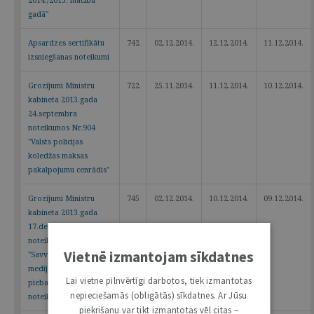
2014./2015. mācību
gadā"
Apsardzes sertifikātu
742
02.12.2014.
12.12.2014.
11.12.2014.
izsniegšanas noteikumi
Grozījumi Ministru
722
25.11.2014.
11.12.2014.
10.12.2014.
kabineta 2013.gada
24.septembra
noteikumos Nr.904
"Valsts policijas
koledžas maksas
pakalpojumu cenrādis"
Grozījumi Ministru
745
02.12.2014.
10.12.2014.
09.12.2014.
kabineta 2013.gada
17.decembra
noteikumos Nr.1483
Vietnē izmantojam sīkdatnes
"Savvaļā dzīvojošo
medījamo dzīvnieku
Lai vietne pilnvērtīgi darbotos, tiek izmantotas
piebarošanas
nepieciešamās (obligātās) sīkdatnes. Ar Jūsu
noteikumi"
piekrišanu var tikt izmantotas vēl citas –