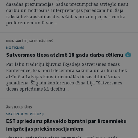
dažādas prezumpcijas. Šādas prezumpcijas atvieglo tiesu
darbu un nodrošina interpretācijas paredzamību. Šajā
rakstā tiek apskatītas divas šādas prezumpcijas – contra
proferentem un favor ...
DINA GAILĪTE, GATIS BĀRDIŅŠ
NOTIKUMS
Satversmes tiesa atzīmē 18 gadu darba cēlienu
Par labu tradīciju kļuvusi ikgadējā Satversmes tiesas
konference, kas norit decembra sākumā un ar kuru tiek
atzīmēta Latvijas konstitucionālās tiesas dibināšanas
gadadiena. Šī gada konferences tēma bija "Satversmes
tiesas spriedums kā tiesību ...
ĀRIS KAKSTĀNS
SKAIDROJUMI. VIEDOKĻI
EST spriedums pilnveido izpratni par ārzemnieku
imigrācijas priekšnosacījumiem