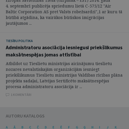
Eiropas Savienības Tiesa (turpmāk – EST) 2014. gada
4. septembrī publicēja spriedumu lietā C-575/12 "Air
Baltic Corporation AS pret Valsts robežsardzi",1 ar kuru tā
būtībā atgādina, ka vairākos būtiskos imigrācijas
jautājumos ...
TIESĪBU POLITIKA
Administratoru asociācija iesniegusi priekšlikumus
maksātnespējas jomas attīstībai
Atbildot uz Tieslietu ministrijas aicinājumu tieslietu
nozares nevalstiskajām organizācijām iesniegt
priekšlikumus Tieslietu ministrijas Valdības rīcības plāna
projekta sadaļai, Latvijas Sertificēto maksātnespējas
procesa administratoru asociācija ir ...
1 KOMENTĀRI
AUTORU KATALOGS
A
Ā
B
C
Č
D
E
Ē
F
G
Ģ
H
I
J
K