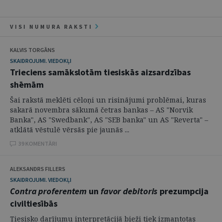
VISI NUMURA RAKSTI
KALVIS TORGĀNS
SKAIDROJUMI. VIEDOKĻI
Trieciens samākslotām tiesiskās aizsardzības
shēmām
Šai rakstā meklēti cēloņi un risinājumi problēmai, kuras
sakarā novembra sākumā četras bankas – AS "Norvik
Banka", AS "Swedbank", AS "SEB banka" un AS "Reverta" –
atklātā vēstulē vērsās pie jaunās ...
39 KOMENTĀRI
ALEKSANDRS FILLERS
SKAIDROJUMI. VIEDOKĻI
Contra proferentem
un
favor debitoris
prezumpcija
civiltiesībās
Tiesisko darījumu interpretācijā bieži tiek izmantotas