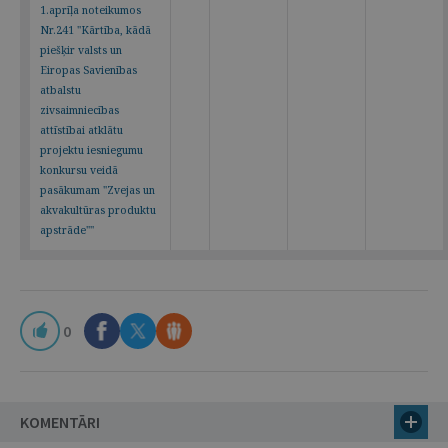
1.aprīļa noteikumos
Nr.241 "Kārtība, kādā
piešķir valsts un
Eiropas Savienības
atbalstu
zivsaimniecības
attīstībai atklātu
projektu iesniegumu
konkursu veidā
pasākumam "Zvejas un
akvakultūras produktu
apstrāde""
0
KOMENTĀRI