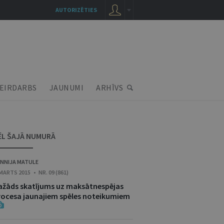
AUTORIZĒTIES
EIRDARBS
JAUNUMI
ARHĪVS
ĒL ŠAJĀ NUMURĀ
NNIJA MATULE
 MARTS 2015 • NR. 09 (861)
ažāds skatījums uz maksātnespējas
rocesa jaunajiem spēles noteikumiem