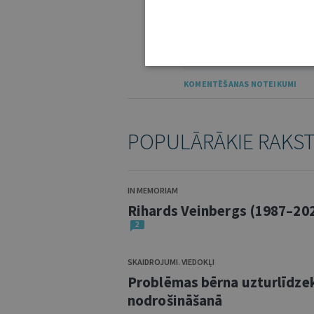
IE
KOMENTĒŠANAS NOTEIKUMI
POPULĀRĀKIE RAKS
IN MEMORIAM
Rihards Veinbergs (1987–20
2
SKAIDROJUMI. VIEDOKĻI
Problēmas bērna uzturlīdze
nodrošināšanā