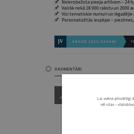
Neierobežota pieeja arhīvam – 24 h/
Vairāk nekā 18 000 rakstu un 2000 a
Visi tematiskie numuri un ikgadēji
Personalizētās iespējas – piezīmes,
ABONĒ 2026.GADAM!
TR
0 KOMENTĀRI
Lai vietne pilnvērtīg
vēl citas – statisti
3000