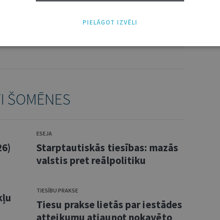
PIELĀGOT IZVĒLI
NĀKT:
PIEVIENOT
TI ŠOMĒNES
ESEJA
26)
Starptautiskās tiesības: mazās
valstis pret reālpolitiku
TIESĪBU PRAKSE
kļu
Tiesu prakse lietās par iestādes
atteikumu atjaunot nokavēto