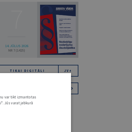
7
14. JŪLIJS 2026
NR 7 (1425)
TIKAI DIGITĀLI
JV+
PIESAKIES VĒSTKOPAI
nu var tikt izmantotas
i". Jūs varat jebkurā