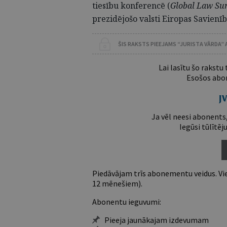
tiesību konferencē (
Global Law Su
prezidējošo valsti Eiropas Savienī
ŠIS RAKSTS PIEEJAMS “JURISTA VĀRDA”
Lai lasītu šo rakstu
Esošos abon
Ja vēl neesi abonents,
Iegūsi tūlītēj
Piedāvājam trīs abonementu veidus. Vie
12 mēnešiem).
Abonentu ieguvumi:
Pieeja jaunākajam izdevumam