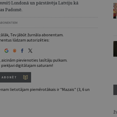
mmit
) Londonā un pārstāvēja Latviju kā
bas Padomē.
 ABONENTIEM
 tālāk, Tev jābūt žurnāla abonentam.
entus lūdzam autorizēties:
 aicinām pievienoties lasītāju pulkam.
u piekļuvi digitālajam saturam!
ABONĒT
nam lietotājam piemērotākais ir "Mazais" (3, 6 un
Ž