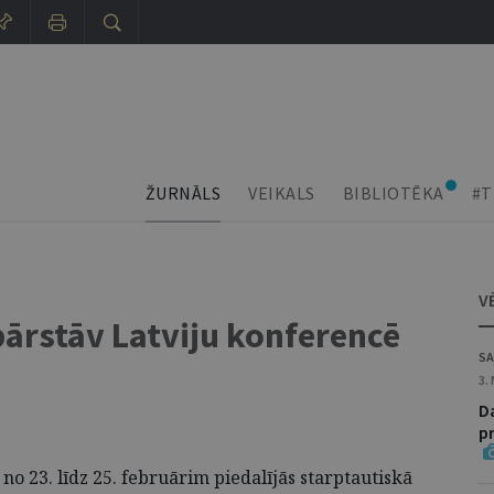
ŽURNĀLS
VEIKALS
BIBLIOTĒKA
#T
V
pārstāv Latviju konferencē
SA
3.
D
p
 no 23. līdz 25. februārim piedalījās starptautiskā