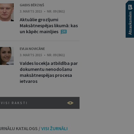
GAIDIS BĒRZIŅŠ
3. MARTS 2015 • NR. 09 (861)
Aktuālie grozījumi
Maksātnespējas likumā: kas
un kāpēc mainījies
24
EVIJA NOVICĀNE
3. MARTS 2015 • NR. 09 (861)
Valdes locekļa atbildība par
dokumentu nenodošanu
maksātnespējas procesa
ietvaros
VISI RAKSTI
URNĀLU KATALOGS /
VISI ŽURNĀLI