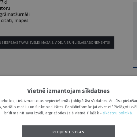
7 d.
utoru
e grāmatžurnāli
 citāti, mapes
ĪS IESPĒJAS TAVAI IZVĒLEI: MAZAIS, VIDĒJAIS UN LIELAIS ABONEMENTS!
Vietnē izmantojam sīkdatnes
VĀRDS
i darbotos, tiek izmantotas nepieciešamās (obligātās) sīkdatnes. Ar Jūsu piekriša
kas, sociālo mediju un funkcionalitātes. Papildinformācijai atveriet "Pielāgot izvēl
brīdī mainīt savu izvēli, atgriežoties šajā vietnē. Plašāk –
sīkdatņu politikā
.
PIEŅEMT VISAS