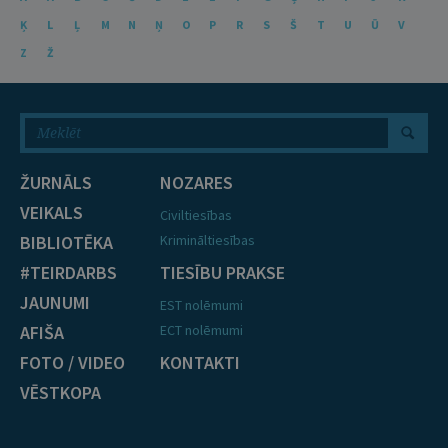
Ķ
L
Ļ
M
N
Ņ
O
P
R
S
Š
T
U
Ū
V
Z
Ž
ŽURNĀLS
NOZARES
VEIKALS
Civiltiesības
BIBLIOTĒKA
Krimināltiesības
#TEIRDARBS
TIESĪBU PRAKSE
JAUNUMI
EST nolēmumi
AFIŠA
ECT nolēmumi
FOTO / VIDEO
KONTAKTI
VĒSTKOPA