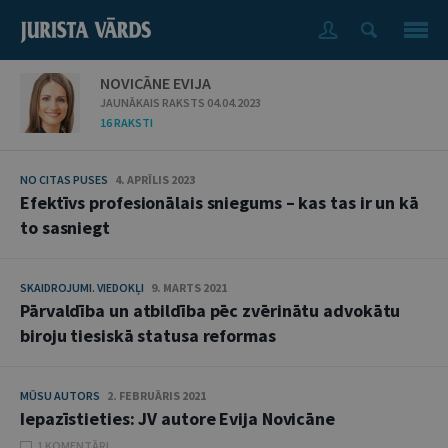
NOVICĀNE EVIJA
JAUNĀKAIS RAKSTS 04.04.2023
16 RAKSTI
NO CITAS PUSES
4. APRĪLIS 2023
Efektīvs profesionālais sniegums – kas tas ir un kā
to sasniegt
SKAIDROJUMI. VIEDOKĻI
9. MARTS 2021
Pārvaldība un atbildība pēc zvērinātu advokātu
biroju tiesiskā statusa reformas
MŪSU AUTORS
2. FEBRUĀRIS 2021
Iepazīstieties: JV autore Evija Novicāne
1 KOMENTĀRI