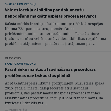
SKAIDROJUMI. VIEDOKĻI
Valdes locekļa atbildība par dokumentu
nenodošanu maksātnespējas procesa ietvaros
Raksta mērķis ir sniegt skaidrojumu par Maksātnespējas
likuma 72.1 panta saturu, piemērošanas
priekšnoteikumiem un ierobežojumiem. Rakstā autore
īpašu uzmanību veltīs jaunā valdes atbildības regulējuma
problēmjautājumiem – piemēram, jautājumam par ...
OLAVS CERS
SKAIDROJUMI. VIEDOKĻI
Parādnieku mantas atsavināšanas procedūras
problēmas nav izskaustas pilnībā
Ar Maksātnespējas likuma grozījumiem, kuri stājās spēkā
2015. gada 1. martā, daļēji iecerēts atrisināt daļu
problēmu, kas pastāv maksātnespējas procesos mantas
atsavināšanas procedūrā, taču jau šobrīd ir secināms, ka
izvēlētais līdzeklis var ...
2 KOMENTĀRI