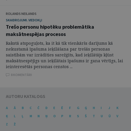
ROLANDS NEILANDS
SKAIDROJUMI. VIEDOKĻI
Trešo personu hipotēku problemātika
maksātnespējas procesos
Rakstā atspoguļots, ka it kā tik vienkāršs darījums kā
nekustamā īpašuma ieķīlāšana par trešās personas
saistībām var izrādīties sarežģīts, kad ieķīlātājs kļūst
maksātnespējīgs un ieķīlātais īpašums ir gana vērtīgs, lai
ieinteresētās personas censtos ...
8 KOMENTĀRI
AUTORU KATALOGS
A
Ā
B
C
Č
D
E
Ē
F
G
Ģ
H
I
J
K
Ķ
L
Ļ
M
N
Ņ
O
P
R
S
Š
T
U
Ū
V
Z
Ž