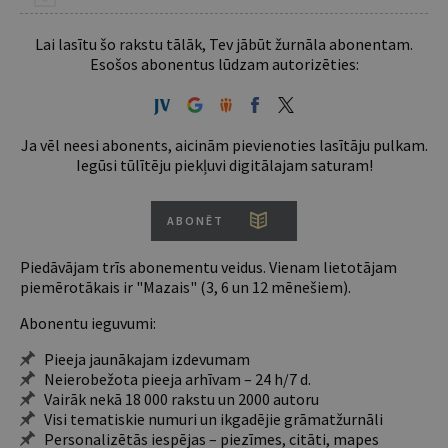
Lai lasītu šo rakstu tālāk, Tev jābūt žurnāla abonentam.
Esošos abonentus lūdzam autorizēties:
Ja vēl neesi abonents, aicinām pievienoties lasītāju pulkam.
Iegūsi tūlītēju piekļuvi digitālajam saturam!
ABONĒT
Piedāvājam trīs abonementu veidus. Vienam lietotājam
piemērotākais ir "Mazais" (3, 6 un 12 mēnešiem).
Abonentu ieguvumi:
Pieeja jaunākajam izdevumam
Neierobežota pieeja arhīvam – 24 h/7 d.
Vairāk nekā 18 000 rakstu un 2000 autoru
Visi tematiskie numuri un ikgadējie grāmatžurnāli
Personalizētās iespējas – piezīmes, citāti, mapes