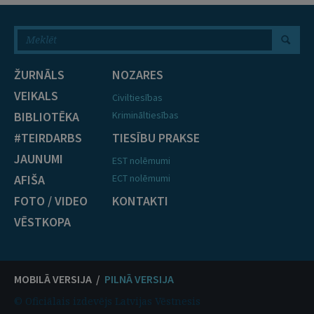
ŽURNĀLS
NOZARES
VEIKALS
Civiltiesības
BIBLIOTĒKA
Krimināltiesības
#TEIRDARBS
TIESĪBU PRAKSE
JAUNUMI
EST nolēmumi
AFIŠA
ECT nolēmumi
FOTO / VIDEO
KONTAKTI
VĒSTKOPA
MOBILĀ VERSIJA /
PILNĀ VERSIJA
© Oficiālais izdevējs Latvijas Vēstnesis