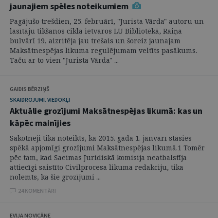
jaunajiem spēles noteikumiem
Pagājušo trešdien, 25. februārī, "Jurista Vārda" autoru un
lasītāju tikšanos cikla ietvaros LU Bibliotēkā, Raiņa
bulvārī 19, aizritēja jau trešais un šoreiz jaunajam
Maksātnespējas likuma regulējumam veltīts pasākums.
Taču ar to vien "Jurista Vārda" ...
GAIDIS BĒRZIŅŠ
SKAIDROJUMI. VIEDOKĻI
Aktuālie grozījumi Maksātnespējas likumā: kas un
kāpēc mainījies
Sākotnēji tika noteikts, ka 2015. gada 1. janvārī stāsies
spēkā apjomīgi grozījumi Maksātnespējas likumā.1 Tomēr
pēc tam, kad Saeimas Juridiskā komisija neatbalstīja
attiecīgi saistīto Civilprocesa likuma redakciju, tika
nolemts, ka šie grozījumi ...
24 KOMENTĀRI
EVIJA NOVICĀNE