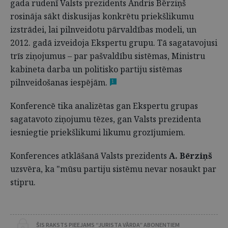
gada rudenī Valsts prezidents Andris Bērziņš
rosināja sākt diskusijas konkrētu priekšlikumu
izstrādei, lai pilnveidotu pārvaldības modeli, un
2012. gadā izveidoja Ekspertu grupu. Tā sagatavojusi
trīs ziņojumus – par pašvaldību sistēmas, Ministru
kabineta darba un politisko partiju sistēmas
pilnveidošanas iespējām.
1
Konferencē tika analizētas gan Ekspertu grupas
sagatavoto ziņojumu tēzes, gan Valsts prezidenta
iesniegtie priekšlikumi likumu grozījumiem.
Konferences atklāšanā Valsts prezidents
A. Bērziņš
uzsvēra, ka "mūsu partiju sistēmu nevar nosaukt par
stipru.
ŠIS RAKSTS PIEEJAMS “JURISTA VĀRDA” ABONENTIEM