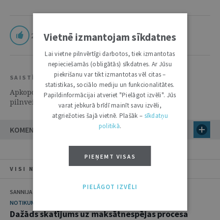
2
Vietnē izmantojam sīkdatnes
Lai vietne pilnvērtīgi darbotos, tiek izmantotas
nepieciešamās (obligātās) sīkdatnes. Ar Jūsu
piekrišanu var tikt izmantotas vēl citas –
SAISTĪTIE RESURSI
statistikas, sociālo mediju un funkcionalitātes.
Apkopoti priekšlikumi Latvijas publiskās varas
Papildinformācijai atveriet "Pielāgot izvēli". Jūs
pilnveidošanai | 14. Jūlijs 2015 | Notikums
varat jebkurā brīdī mainīt savu izvēli,
atgriežoties šajā vietnē. Plašāk –
sīkdatņu
politikā
.
KOMENTĀRI
PIEŅEMT VISAS
VISI NUMURA RAKSTI
PIELĀGOT IZVĒLI
SANNIJA MATULE
NOTIKUMS
Dažāds skatījums uz maksātnespējas procesa