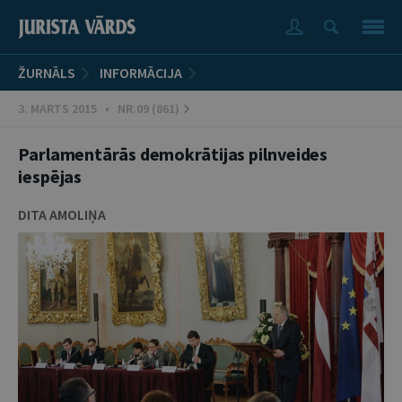
ŽURNĀLS
INFORMĀCIJA
3. MARTS 2015 • NR.09 (861)
Parlamentārās demokrātijas pilnveides
iespējas
DITA AMOLIŅA