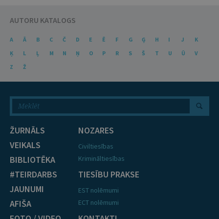
AUTORU KATALOGS
A
Ā
B
C
Č
D
E
Ē
F
G
Ģ
H
I
J
K
Ķ
L
Ļ
M
N
Ņ
O
P
R
S
Š
T
U
Ū
V
Z
Ž
ŽURNĀLS
NOZARES
VEIKALS
Civiltiesības
BIBLIOTĒKA
Krimināltiesības
#TEIRDARBS
TIESĪBU PRAKSE
JAUNUMI
EST nolēmumi
AFIŠA
ECT nolēmumi
FOTO / VIDEO
KONTAKTI