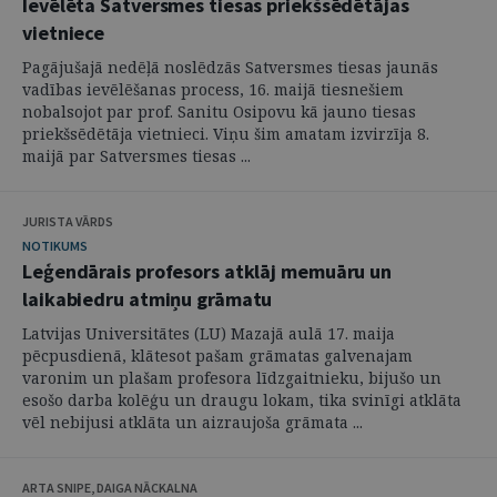
Ievēlēta Satversmes tiesas priekšsēdētājas
vietniece
Pagājušajā nedēļā noslēdzās Satversmes tiesas jaunās
vadības ievēlēšanas process, 16. maijā tiesnešiem
nobalsojot par prof. Sanitu Osipovu kā jauno tiesas
priekšsēdētāja vietnieci. Viņu šim amatam izvirzīja 8.
maijā par Satversmes tiesas ...
JURISTA VĀRDS
NOTIKUMS
Leģendārais profesors atklāj memuāru un
laikabiedru atmiņu grāmatu
Latvijas Universitātes (LU) Mazajā aulā 17. maija
pēcpusdienā, klātesot pašam grāmatas galvenajam
varonim un plašam profesora līdzgaitnieku, bijušo un
esošo darba kolēģu un draugu lokam, tika svinīgi atklāta
vēl nebijusi atklāta un aizraujoša grāmata ...
ARTA SNIPE, DAIGA NĀCKALNA