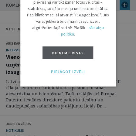
piekrišanu var tikt izmantotas vēl citas –
KOMENTĀRI
statistikas, sociālo mediju un funkcionalitātes.
Papildinformācijai atveriet "Pielāgot izvēli". Jūs
varat jebkurā brīdī mainīt savu izvēli,
atgriežoties šajā vietnē. Plašāk –
sīkdatņu
VISI NUMURA RAKSTI
politikā
.
ĀRIS KAKSTĀNS
INTERVIJA
PIEŅEMT VISAS
Vienotais patents stimulēs ne vien inovatīvu
uzņēmējdarbību, bet arī Latvijas advokātu
izaugsmi
PIELĀGOT IZVĒLI
Latvijas Republikas Patentu valde 2017. gada 26. aprīlī
rīkoja semināru "Intelektuālā īpašuma tiesības:
aizsardzība un īstenošana". Tajā uzstājās arī Eiropas
Patentu iestādes direktore patentu tiesību un
daudzpusējas sadarbības jautājumu lietās Dr. ...
JURISTA VĀRDS
NOTIKUMS