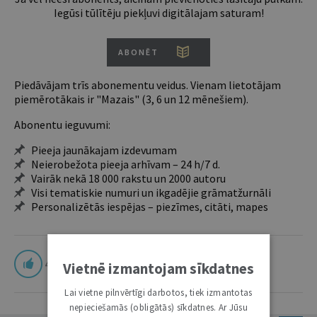
Iegūsi tūlītēju piekļuvi digitālajam saturam!
ABONĒT
Piedāvājam trīs abonementu veidus. Vienam lietotājam
piemērotākais ir "Mazais" (3, 6 un 12 mēnešiem).
Abonentu ieguvumi:
Pieeja jaunākajam izdevumam
Neierobežota pieeja arhīvam – 24 h/7 d.
Vairāk nekā 18 000 rakstu un 2000 autoru
Visi tematiskie numuri un ikgadējie grāmatžurnāli
Personalizētās iespējas – piezīmes, citāti, mapes
4
Vietnē izmantojam sīkdatnes
Lai vietne pilnvērtīgi darbotos, tiek izmantotas
nepieciešamās (obligātās) sīkdatnes. Ar Jūsu