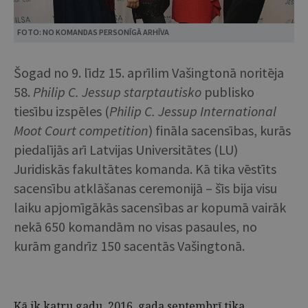
FOTO: NO KOMANDAS PERSONĪGĀ ARHĪVA
Šogad no 9. līdz 15. aprīlim Vašingtonā noritēja
58.
Philip C. Jessup starptautisko
publisko
tiesību izspēles (
Philip C. Jessup International
Moot Court competition
) fināla sacensības, kurās
piedalījās arī Latvijas Universitātes (LU)
Juridiskās fakultātes komanda. Kā tika vēstīts
sacensību atklāšanas ceremonijā – šīs bija visu
laiku apjomīgākās sacensības ar kopumā vairāk
nekā 650 komandām no visas pasaules, no
kurām gandrīz 150 sacentās Vašingtonā.
Kā ik katru gadu, 2016. gada septembrī tika