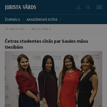
ŽURNĀLS
AKADĒMISKĀ DZĪVE
23. MAIJS 2017 • NR.22 (976)
Četras studentes cīnās par Saules māsu
tiesībām