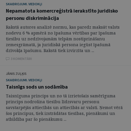
SKAIDROJUMI. VIEDOKĻI
Nepamatota komercreģistrā ierakstīto juridisko
personu diskriminācija
Rakstā autores analizē normu, kas paredz maksāt valsts
nodevu 6 % apmērā no īpašuma vērtības par īpašuma
tiesību uz nedzīvojamām telpām nostiprināšanu
zemesgrāmatā, ja juridiskā persona iegūst īpašumā
dzīvokļa īpašumu. Rakstā tiek izvirzīta un ...
3 KOMENTĀRI
JĀNIS ZUĻĶIS
SKAIDROJUMI. VIEDOKĻI
Taisnīgs sods un sodāmība
Taisnīguma princips un no tā izrietošais samērīguma
princips nodrošina tiesību līdzsvaru personu
savstarpējās attiecībās un attiecībās ar valsti. Ņemot vērā
šos principus, tiek izstrādātas tiesības, pienākumi un
atbildība par šo pienākumu ...