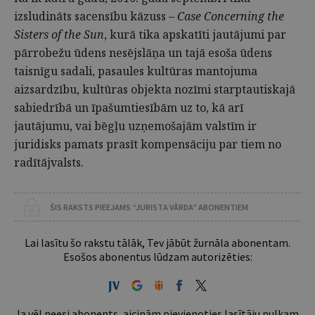
izsludināts sacensību kāzuss –
Case Concerning the
Sisters of the Sun
, kurā tika apskatīti jautājumi par
pārrobežu ūdens nesējslāņa un tajā esoša ūdens
taisnīgu sadali, pasaules kultūras mantojuma
aizsardzību, kultūras objekta nozīmi starptautiskajā
sabiedrībā un īpašumtiesībām uz to, kā arī
jautājumu, vai bēgļu uzņemošajām valstīm ir
juridisks pamats prasīt kompensāciju par tiem no
radītājvalsts.
ŠIS RAKSTS PIEEJAMS “JURISTA VĀRDA” ABONENTIEM
Lai lasītu šo rakstu tālāk, Tev jābūt žurnāla abonentam.
Esošos abonentus lūdzam autorizēties:
Ja vēl neesi abonents, aicinām pievienoties lasītāju pulkam.