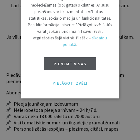
Lai lasītu šo rakstu tālāk, Tev jābūt žurnāla abonentam.
nepieciešamās (obligātās) sīkdatnes. Ar Jūsu
Esošos abonentus lūdzam autorizēties:
piekrišanu var tikt izmantotas vēl citas –
statistikas, sociālo mediju un funkcionalitātes.
Papildinformācijai atveriet "Pielāgot izvēli". Jūs
varat jebkurā brīdī mainīt savu izvēli,
Ja vēl neesi abonents, aicinām pievienoties lasītāju pulkam.
atgriežoties šajā vietnē. Plašāk –
sīkdatņu
Iegūsi tūlītēju piekļuvi digitālajam saturam!
politikā
.
ABONĒT
PIEŅEMT VISAS
Piedāvājam trīs abonementu veidus. Vienam lietotājam
piemērotākais ir "Mazais" (3, 6 un 12 mēnešiem).
PIELĀGOT IZVĒLI
Abonentu ieguvumi:
Pieeja jaunākajam izdevumam
Neierobežota pieeja arhīvam – 24 h/7 d.
Vairāk nekā 18 000 rakstu un 2000 autoru
Visi tematiskie numuri un ikgadējie grāmatžurnāli
Personalizētās iespējas – piezīmes, citāti, mapes