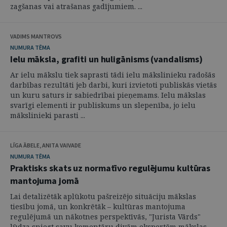
zagšanas vai atrašanas gadījumiem. ...
VADIMS MANTROVS
NUMURA TĒMA
Ielu māksla, grafiti un huligānisms (vandalisms)
Ar ielu mākslu tiek saprasti tādi ielu mākslinieku radošās
darbības rezultāti jeb darbi, kuri izvietoti publiskās vietās
un kuru saturs ir sabiedrībai pieņemams. Ielu mākslas
svarīgi elementi ir publiskums un slepenība, jo ielu
mākslinieki parasti ...
LĪGA ĀBELE, ANITA VAIVADE
NUMURA TĒMA
Praktisks skats uz normatīvo regulējumu kultūras
mantojuma jomā
Lai detalizētāk aplūkotu pašreizējo situāciju mākslas
tiesību jomā, un konkrētāk – kultūras mantojuma
regulējumā un nākotnes perspektīvās, "Jurista Vārds"
lūdza sniegt savu komentāru divām ekspertēm mākslas