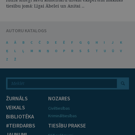
tiesību jomā: Līgai Ābelei un Anitai ...
AUTORU KATALOGS
A
Ā
B
C
Č
D
E
Ē
F
G
Ģ
H
I
J
K
Ķ
L
Ļ
M
N
Ņ
O
P
R
S
Š
T
U
Ū
V
Z
Ž
ŽURNĀLS
NOZARES
VEIKALS
Civiltiesības
BIBLIOTĒKA
Krimināltiesības
#TEIRDARBS
TIESĪBU PRAKSE
JAUNUMI