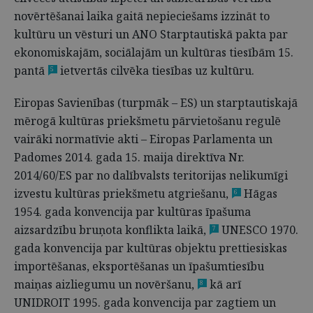
novērtēšanai laika gaitā nepieciešams izzināt to
kultūru un vēsturi un ANO Starptautiskā pakta par
ekonomiskajām, sociālajām un kultūras tiesībām 15.
pantā
ietvertās cilvēka tiesības uz kultūru.
5
Eiropas Savienības (turpmāk – ES) un starptautiskajā
mērogā kultūras priekšmetu pārvietošanu regulē
vairāki normatīvie akti – Eiropas Parlamenta un
Padomes 2014. gada 15. maija direktīva Nr.
2014/60/ES par no dalībvalsts teritorijas nelikumīgi
izvestu kultūras priekšmetu atgriešanu,
Hāgas
6
1954. gada konvencija par kultūras īpašuma
aizsardzību bruņota konflikta laikā,
UNESCO 1970.
7
gada konvencija par kultūras objektu prettiesiskas
importēšanas, eksportēšanas un īpašumtiesību
maiņas aizliegumu un novēršanu,
kā arī
8
UNIDROIT 1995. gada konvencija par zagtiem un