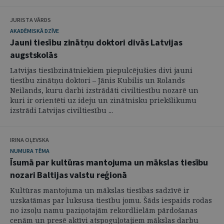
JURISTA VĀRDS
AKADĒMISKĀ DZĪVE
Jauni tiesību zinātņu doktori divās Latvijas
augstskolās
Latvijas tiesībzinātniekiem piepulcējušies divi jauni
tiesību zinātņu doktori – Jānis Kubilis un Rolands
Neilands, kuru darbi izstrādāti civiltiesību nozarē un
kuri ir orientēti uz ideju un zinātnisku priekšlikumu
izstrādi Latvijas civiltiesību ...
IRINA OĻEVSKA
NUMURA TĒMA
Īsumā par kultūras mantojuma un mākslas tiesību
nozari Baltijas valstu reģionā
Kultūras mantojuma un mākslas tiesības sadzīvē ir
uzskatāmas par luksusa tiesību jomu. Šāds iespaids rodas
no izsoļu namu paziņotajām rekordlielām pārdošanas
cenām un presē aktīvi atspoguļotajiem mākslas darbu