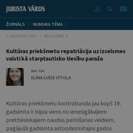
ŽURNĀLS
NUMURA TĒMA
1. AUGUSTS 2017 • NR.32 (986)
Kultūras priekšmetu repatriācija uz izcelsmes
valsti kā starptautisko tiesību paraža
BAC. IUR.
ELĪNA LUĪZE VĪTOLA
Kultūras priekšmetu kontrabanda jau kopš 19.
gadsimta ir bijusi viens no ienesīgākajiem
prettiesiskajiem naudas pelnīšanas veidiem,
pagājušā gadsimta astoņdesmitajos gados