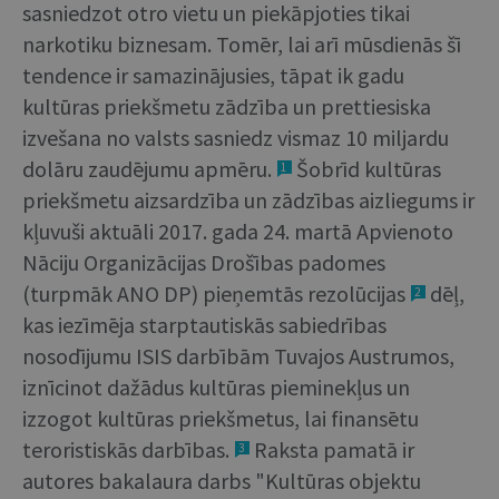
sasniedzot otro vietu un piekāpjoties tikai
narkotiku biznesam. Tomēr, lai arī mūsdienās šī
tendence ir samazinājusies, tāpat ik gadu
kultūras priekšmetu zādzība un prettiesiska
izvešana no valsts sasniedz vismaz 10 miljardu
dolāru zaudējumu apmēru.
Šobrīd kultūras
1
priekšmetu aizsardzība un zādzības aizliegums ir
kļuvuši aktuāli 2017. gada 24. martā Apvienoto
Nāciju Organizācijas Drošības padomes
(turpmāk ANO DP) pieņemtās rezolūcijas
dēļ,
2
kas iezīmēja starptautiskās sabiedrības
nosodījumu ISIS darbībām Tuvajos Austrumos,
iznīcinot dažādus kultūras pieminekļus un
izzogot kultūras priekšmetus, lai finansētu
teroristiskās darbības.
Raksta pamatā ir
3
autores bakalaura darbs "Kultūras objektu