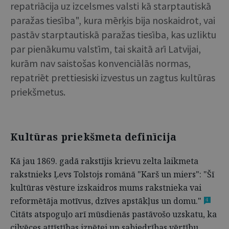
repatriācija uz izcelsmes valsti kā starptautiskā
paražas tiesība", kura mērķis bija noskaidrot, vai
pastāv starptautiskā paražas tiesība, kas uzliktu
par pienākumu valstīm, tai skaitā arī Latvijai,
kurām nav saistošas konvenciālās normas,
repatriēt prettiesiski izvestus un zagtus kultūras
priekšmetus.
Kultūras priekšmeta definīcija
Kā jau 1869. gadā rakstījis krievu zelta laikmeta
rakstnieks Ļevs Tolstojs romānā "Karš un miers": "Šī
kultūras vēsture izskaidros mums rakstnieka vai
reformētāja motīvus, dzīves apstākļus un domu."
4
Citāts atspoguļo arī mūsdienās pastāvošo uzskatu, ka
cilvēces attīstības izpētei un sabiedrības vērtību