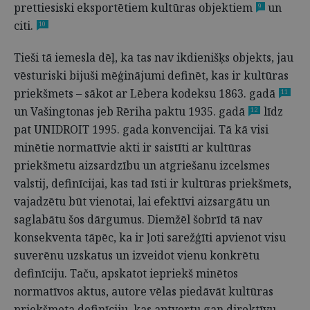
prettiesiski eksportētiem kultūras objektiem
un
9
citi.
10
Tieši tā iemesla dēļ, ka tas nav ikdienišķs objekts, jau
vēsturiski bijuši mēģinājumi definēt, kas ir kultūras
priekšmets – sākot ar Lēbera kodeksu 1863. gadā
11
un Vašingtonas jeb Rēriha paktu 1935. gadā
līdz
12
pat UNIDROIT 1995. gada konvencijai. Tā kā visi
minētie normatīvie akti ir saistīti ar kultūras
priekšmetu aizsardzību un atgriešanu izcelsmes
valstij, definīcijai, kas tad īsti ir kultūras priekšmets,
vajadzētu būt vienotai, lai efektīvi aizsargātu un
saglabātu šos dārgumus. Diemžēl šobrīd tā nav
konsekventa tāpēc, ka ir ļoti sarežģīti apvienot visu
suverēnu uzskatus un izveidot vienu konkrētu
definīciju. Taču, apskatot iepriekš minētos
normatīvos aktus, autore vēlas piedāvāt kultūras
priekšmeta definīciju, kas aptvertu gan direktīvu,