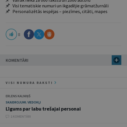
Vairāk nekā 18 000 rakstu un 2000 autoru
Visi tematiskie numuri un ikgadējie grāmatžurnāli
Personalizētās iespējas – piezīmes, citāti, mapes
8
KOMENTĀRI
VISI NUMURA RAKSTI
ERLENS KALNIŅŠ
SKAIDROJUMI. VIEDOKĻI
Līgums par labu trešajai personai
1 KOMENTĀRI