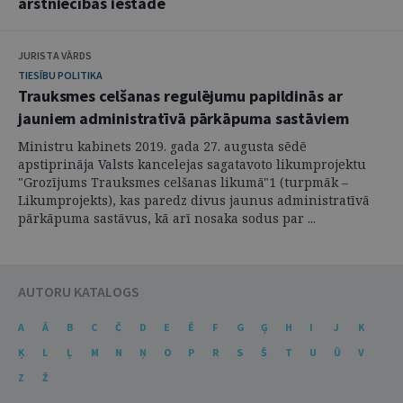
ārstniecības iestādē
JURISTA VĀRDS
TIESĪBU POLITIKA
Trauksmes celšanas regulējumu papildinās ar
jauniem administratīvā pārkāpuma sastāviem
Ministru kabinets 2019. gada 27. augusta sēdē
apstiprināja Valsts kancelejas sagatavoto likumprojektu
"Grozījums Trauksmes celšanas likumā"1 (turpmāk –
Likumprojekts), kas paredz divus jaunus administratīvā
pārkāpuma sastāvus, kā arī nosaka sodus par ...
AUTORU KATALOGS
A
Ā
B
C
Č
D
E
Ē
F
G
Ģ
H
I
J
K
Ķ
L
Ļ
M
N
Ņ
O
P
R
S
Š
T
U
Ū
V
Z
Ž