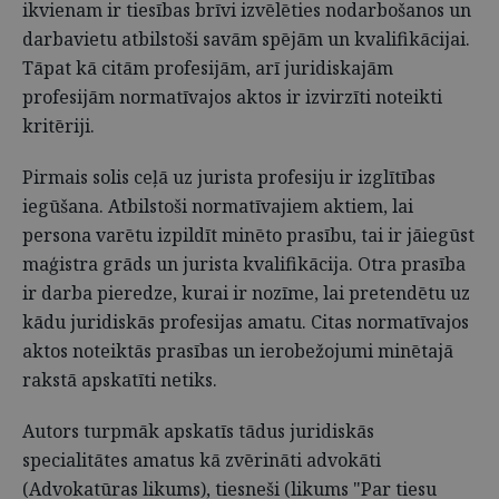
ikvienam ir tiesības brīvi izvēlēties nodarbošanos un
darbavietu atbilstoši savām spējām un kvalifikācijai.
Tāpat kā citām profesijām, arī juridiskajām
profesijām normatīvajos aktos ir izvirzīti noteikti
kritēriji.
Pirmais solis ceļā uz jurista profesiju ir izglītības
iegūšana. Atbilstoši normatīvajiem aktiem, lai
persona varētu izpildīt minēto prasību, tai ir jāiegūst
maģistra grāds un jurista kvalifikācija. Otra prasība
ir darba pieredze, kurai ir nozīme, lai pretendētu uz
kādu juridiskās profesijas amatu. Citas normatīvajos
aktos noteiktās prasības un ierobežojumi minētajā
rakstā apskatīti netiks.
Autors turpmāk apskatīs tādus juridiskās
specialitātes amatus kā zvērināti advokāti
(Advokatūras likums), tiesneši (likums "Par tiesu