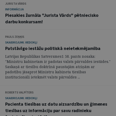
JURISTA VĀRDS
INFORMĀCIJA
Piesakies žurnāla "Jurista Vārds" pētniecisko
darbu konkursam!
PAULS ZEŅĶIS
SKAIDROJUMI. VIEDOKĻI
Patstāvīgo iestāžu politiskā neietekmējamība
Latvijas Republikas Satversmes1 58. pants nosaka:
"Ministru kabinetam ir padotas valsts pārvaldes iestādes."
Saskaņā ar tiesību doktrīnā paustajām atziņām ar
padotību jāsaprot Ministru kabineta tiesības
institucionāli ietekmēt valsts pārvaldes ...
ROBERTS VALPĪTERS
SKAIDROJUMI. VIEDOKĻI
Pacienta tiesības uz datu aizsardzību un ģimenes
tiesības uz informāciju par savu radinieku