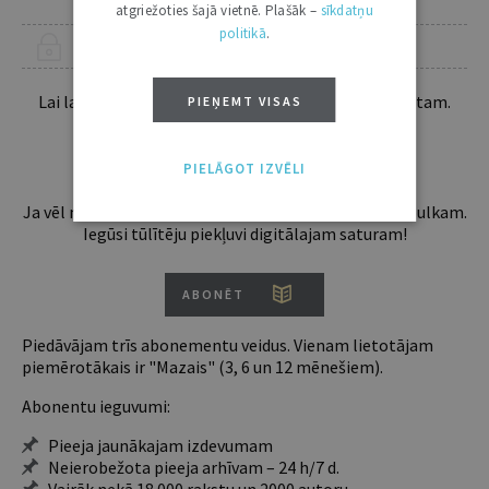
atgriežoties šajā vietnē. Plašāk –
sīkdatņu
politikā
.
ŠIS RAKSTS PIEEJAMS “JURISTA VĀRDA” ABONENTIEM
Lai lasītu šo rakstu tālāk, Tev jābūt žurnāla abonentam.
PIEŅEMT VISAS
Esošos abonentus lūdzam autorizēties:
PIELĀGOT IZVĒLI
Ja vēl neesi abonents, aicinām pievienoties lasītāju pulkam.
Iegūsi tūlītēju piekļuvi digitālajam saturam!
ABONĒT
Piedāvājam trīs abonementu veidus. Vienam lietotājam
piemērotākais ir "Mazais" (3, 6 un 12 mēnešiem).
Abonentu ieguvumi:
Pieeja jaunākajam izdevumam
Neierobežota pieeja arhīvam – 24 h/7 d.