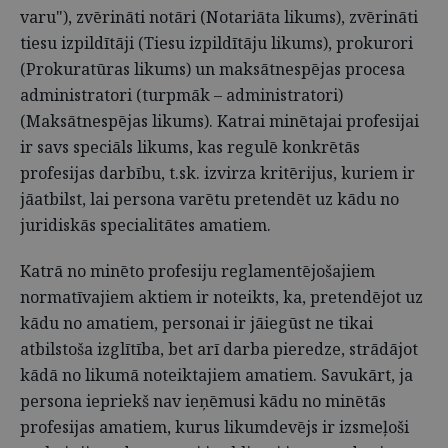
varu"), zvērināti notāri (Notariāta likums), zvērināti
tiesu izpildītāji (Tiesu izpildītāju likums), prokurori
(Prokuratūras likums) un maksātne­spējas procesa
administratori (turpmāk – administratori)
(Maksātnespējas likums). Katrai minētajai profesijai
ir savs speciāls likums, kas regulē konkrētās
profesijas darbību, t.sk. izvirza kritērijus, kuriem ir
jāatbilst, lai persona varētu pretendēt uz kādu no
juridiskās specialitātes amatiem.
Katrā no minēto profesiju reglamentējošajiem
normatīvajiem aktiem ir noteikts, ka, pretendējot uz
kādu no amatiem, personai ir jāiegūst ne tikai
atbilstoša izglītība, bet arī darba pieredze, strādājot
kādā no likumā noteiktajiem amatiem. Savukārt, ja
persona iepriekš nav ieņēmusi kādu no minētās
profesijas amatiem, kurus likumdevējs ir izsmeļoši