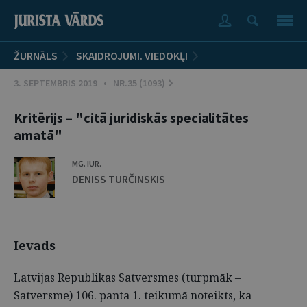
ŽURNĀLS
SKAIDROJUMI. VIEDOKĻI
3. SEPTEMBRIS 2019 • NR.35 (1093)
Kritērijs – "citā juridiskās specialitātes
amatā"
MG. IUR.
DENISS TURČINSKIS
Ievads
Latvijas Republikas Satversmes (turpmāk –
Satversme) 106. panta 1. teikumā noteikts, ka