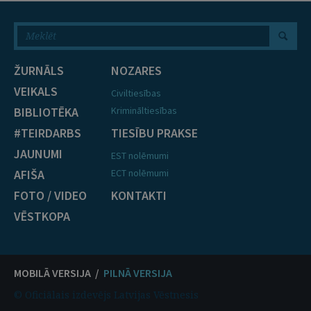
ŽURNĀLS
NOZARES
VEIKALS
Civiltiesības
BIBLIOTĒKA
Krimināltiesības
#TEIRDARBS
TIESĪBU PRAKSE
JAUNUMI
EST nolēmumi
AFIŠA
ECT nolēmumi
FOTO / VIDEO
KONTAKTI
VĒSTKOPA
MOBILĀ VERSIJA /
PILNĀ VERSIJA
© Oficiālais izdevējs Latvijas Vēstnesis