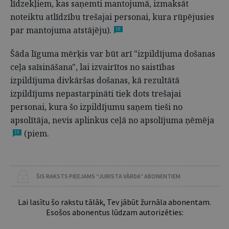
līdzekļiem, kas saņemti mantojumā, izmaksāt
noteiktu atlīdzību trešajai personai, kura rūpējusies
par mantojuma atstājēju).
18
Šāda līguma mērķis var būt arī "izpildījuma došanas
ceļa saīsināšana", lai izvairītos no saistības
izpildījuma divkāršas došanas, kā rezultātā
izpildījums nepastarpināti tiek dots trešajai
personai, kura šo izpildījumu saņem tieši no
apsolītāja, nevis aplinkus ceļā no apsolījuma ņēmēja
(piem.
19
ŠIS RAKSTS PIEEJAMS “JURISTA VĀRDA” ABONENTIEM
Lai lasītu šo rakstu tālāk, Tev jābūt žurnāla abonentam.
Esošos abonentus lūdzam autorizēties: