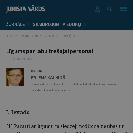
ŽURNĀLS
SKAIDROJUMI. VIEDOKĻI
3. SEPTEMBRIS 2019 • NR.35 (1093)
Līgums par labu trešajai personai
1 KOMENTĀRI
DR. IUR.
ERLENS KALNIŅŠ
Zvērināts advokāts, LU Juridiskās fakultātes Civiltiesisko
zinātņu katedras docents
I. Ievads
[1]
Parasti ar līgumu tā slēdzēji nodibina tiesības un