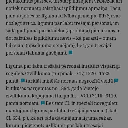
pienākumus paši sev, un starp līdzējiem visbiežāk arī
notiek norunāto saistības izpildījumu apmaiņa. Taču,
pamatojoties uz līgumu brīvības principu, līdzēji var
noslēgt arī t.s. līgumu par labu trešajai personai, un
šādā gadījumā parādnieka (apsolītāja) pienākums ir
dot saistības izpildījumu nevis – kā parasti – otram
līdzējam (apsolījuma ņēmējam), bet gan trešajai
personai (labuma guvējam).
1
Līguma par labu trešajai personai institūts vispārīgi
regulēts Civillikuma (turpmāk – CL) 1520.–1523.
pantā,
turklāt minētās normas negrozītā veidā
2
3
ir tikušas pārņemtas no 1864. gada Vietējo
civillikumu kopojuma (turpmāk – VCL) 3116.–3119.
panta normām.
Bez tam CL ir speciāli noregulēts
4
mantojuma līgums par labu trešajai personai (skat.
CL 654. p.), kā arī tāda dāvinājuma līguma sekas,
kuram pievienots uzlikums par labu trešajai