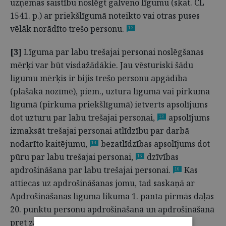
uzņemas saistību noslēgt galveno līgumu (skat. CL
1541. p.) ar priekšlīgumā noteikto vai otras puses
vēlāk norādīto trešo personu.
12
[3]
Līguma par labu trešajai personai noslēgšanas
mērķi var būt visdažādākie. Jau vēsturiski šādu
līgumu mērķis ir bijis trešo personu apgādība
(plašākā nozīmē), piem., uztura līgumā vai pirkuma
līgumā (pirkuma priekšlīgumā) ietverts apsolījums
dot uzturu par labu trešajai personai,
apsolījums
13
izmaksāt trešajai personai atlīdzību par darbā
nodarīto kaitējumu,
bezatlīdzības apsolījums dot
14
pūru par labu trešajai personai,
dzīvības
15
apdrošināšana par labu trešajai personai.
Kas
16
attiecas uz apdrošināšanas jomu, tad saskaņā ar
Apdrošināšanas līguma likuma 1. panta pirmās daļas
20. punktu personu apdrošināšanā un apdrošināšanā
pret zaudējumiem labuma guvējs ir tāda trešā