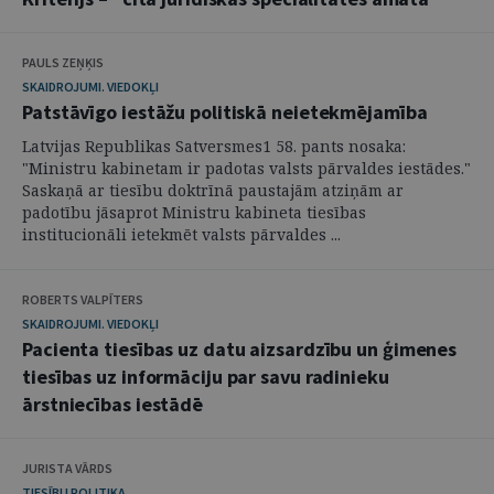
PAULS ZEŅĶIS
SKAIDROJUMI. VIEDOKĻI
Patstāvīgo iestāžu politiskā neietekmējamība
Latvijas Republikas Satversmes1 58. pants nosaka:
"Ministru kabinetam ir padotas valsts pārvaldes iestādes."
Saskaņā ar tiesību doktrīnā paustajām atziņām ar
padotību jāsaprot Ministru kabineta tiesības
institucionāli ietekmēt valsts pārvaldes ...
ROBERTS VALPĪTERS
SKAIDROJUMI. VIEDOKĻI
Pacienta tiesības uz datu aizsardzību un ģimenes
tiesības uz informāciju par savu radinieku
ārstniecības iestādē
JURISTA VĀRDS
TIESĪBU POLITIKA