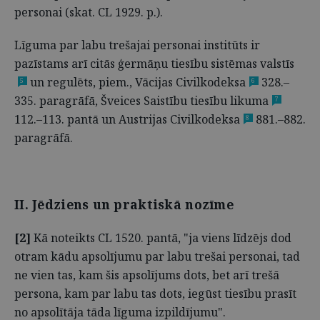
personai (skat. CL 1929. p.).
Līguma par labu trešajai personai institūts ir
pazīstams arī citās ģermāņu tiesību sistēmas valstīs
un regulēts, piem., Vācijas Civilkodeksa
328.–
5
6
335. paragrāfā, Šveices Saistību tiesību likuma
7
112.–113. pantā un Austrijas Civilkodeksa
881.–882.
8
paragrāfā.
II. Jēdziens un praktiskā nozīme
[2]
Kā noteikts CL 1520. pantā, "ja viens līdzējs dod
otram kādu apsolījumu par labu trešai personai, tad
ne vien tas, kam šis apsolījums dots, bet arī trešā
persona, kam par labu tas dots, iegūst tiesību prasīt
no apsolītāja tāda līguma izpildījumu".