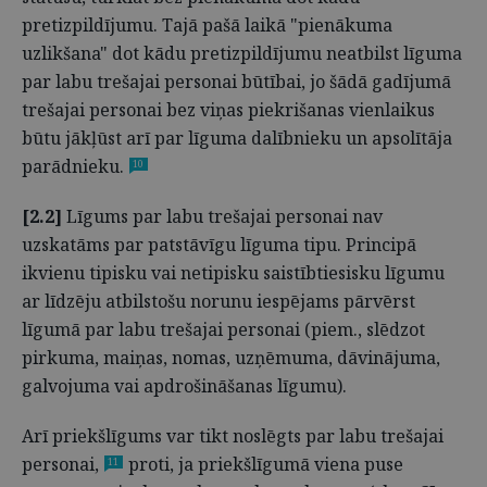
pretizpildījumu. Tajā pašā laikā "pienākuma
uzlikšana" dot kādu pretizpildījumu neatbilst līguma
par labu trešajai personai būtībai, jo šādā gadījumā
trešajai personai bez viņas piekrišanas vienlaikus
būtu jākļūst arī par līguma dalībnieku un apsolītāja
parādnieku.
10
[2.2]
Līgums par labu trešajai personai nav
uzskatāms par patstāvīgu līguma tipu. Principā
ikvienu tipisku vai netipisku saistībtiesisku līgumu
ar līdzēju atbilstošu norunu iespējams pārvērst
līgumā par labu trešajai personai (piem., slēdzot
pirkuma, maiņas, nomas, uzņēmuma, dāvinājuma,
galvojuma vai apdrošināšanas līgumu).
Arī priekšlīgums var tikt noslēgts par labu trešajai
personai,
proti, ja priekšlīgumā viena puse
11