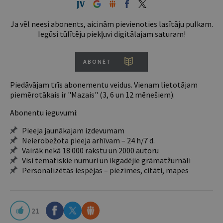
Ja vēl neesi abonents, aicinām pievienoties lasītāju pulkam.
Iegūsi tūlītēju piekļuvi digitālajam saturam!
ABONĒT
Piedāvājam trīs abonementu veidus. Vienam lietotājam
piemērotākais ir "Mazais" (3, 6 un 12 mēnešiem).
Abonentu ieguvumi:
Pieeja jaunākajam izdevumam
Neierobežota pieeja arhīvam – 24 h/7 d.
Vairāk nekā 18 000 rakstu un 2000 autoru
Visi tematiskie numuri un ikgadējie grāmatžurnāli
Personalizētās iespējas – piezīmes, citāti, mapes
21