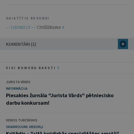
SAISTĪTIE RESURSI
Civillikums
— LIKUMI.LV —
KOMENTĀRI (1)
VISI NUMURA RAKSTI
JURISTA VĀRDS
INFORMĀCIJA
Piesakies žurnāla "Jurista Vārds" pētniecisko
darbu konkursam!
DENISS TURČINSKIS
SKAIDROJUMI. VIEDOKĻI
Kritērijs – "citā juridiskās specialitātes amatā"