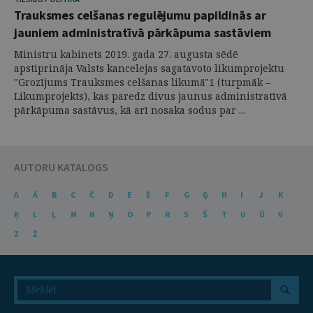
Trauksmes celšanas regulējumu papildinās ar
jauniem administratīvā pārkāpuma sastāviem
Ministru kabinets 2019. gada 27. augusta sēdē
apstiprināja Valsts kancelejas sagatavoto likumprojektu
"Grozījums Trauksmes celšanas likumā"1 (turpmāk –
Likumprojekts), kas paredz divus jaunus administratīvā
pārkāpuma sastāvus, kā arī nosaka sodus par ...
AUTORU KATALOGS
A
Ā
B
C
Č
D
E
Ē
F
G
Ģ
H
I
J
K
Ķ
L
Ļ
M
N
Ņ
O
P
R
S
Š
T
U
Ū
V
Z
Ž