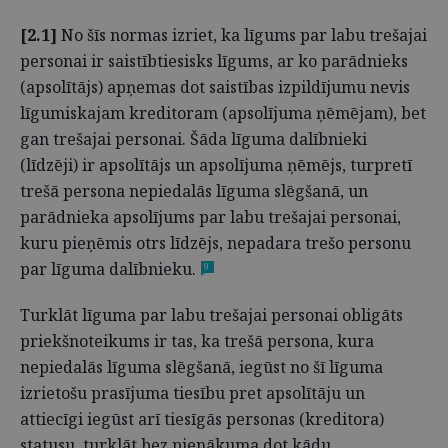
[2.1]
No šīs normas izriet, ka līgums par labu trešajai
personai ir saistībtiesisks līgums, ar ko parādnieks
(apsolītājs) apņemas dot saistības izpildījumu nevis
līgumiskajam kreditoram (apsolījuma ņēmējam), bet
gan trešajai personai. Šāda līguma dalībnieki
(līdzēji) ir apsolītājs un apsolījuma ņēmējs, turpretī
trešā persona nepiedalās līguma slēgšanā, un
parādnieka apsolījums par labu trešajai personai,
kuru pieņēmis otrs līdzējs, nepadara trešo personu
par līguma dalībnieku.
9
Turklāt līguma par labu trešajai personai obligāts
priekšnoteikums ir tas, ka trešā persona, kura
nepiedalās līguma slēgšanā, iegūst no šī līguma
izrietošu prasījuma tiesību pret apsolītāju un
attiecīgi iegūst arī tiesīgās personas (kreditora)
statusu, turklāt bez pienākuma dot kādu