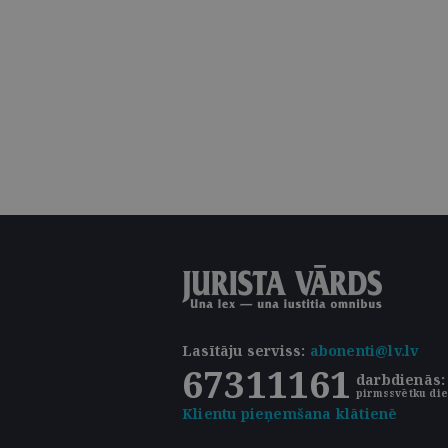
Lasītāju serviss
:
abonenti@lv.lv
67311161
darbdienās: 
pirmssvētku die
Klientu pieņemšana klātienē