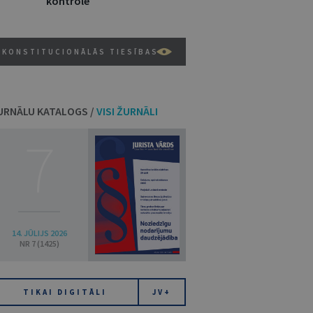
kontrole
KONSTITUCIONĀLĀS TIESĪBAS
URNĀLU KATALOGS /
VISI ŽURNĀLI
7
14. JŪLIJS 2026
NR 7 (1425)
TIKAI DIGITĀLI
JV+