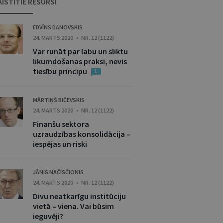
AISTĪTIE RESURSI
EDVĪNS DANOVSKIS
24. MARTS 2020 • NR. 12 (1122)
Var runāt par labu un sliktu
likumdošanas praksi, nevis
tiesību principu
1
MĀRTIŅŠ BIČEVSKIS
24. MARTS 2020 • NR. 12 (1122)
Finanšu sektora
uzraudzības konsolidācija –
iespējas un riski
JĀNIS NAČISČIONIS
24. MARTS 2020 • NR. 12 (1122)
Divu neatkarīgu institūciju
vietā – viena. Vai būsim
ieguvēji?