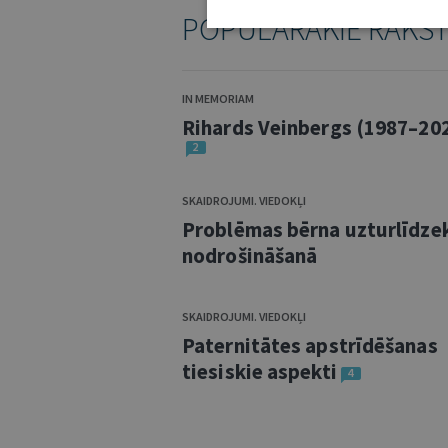
POPULĀRĀKIE RAKS
IN MEMORIAM
Rihards Veinbergs (1987–20
2
SKAIDROJUMI. VIEDOKĻI
Problēmas bērna uzturlīdze
nodrošināšanā
SKAIDROJUMI. VIEDOKĻI
Paternitātes apstrīdēšanas
tiesiskie aspekti
4