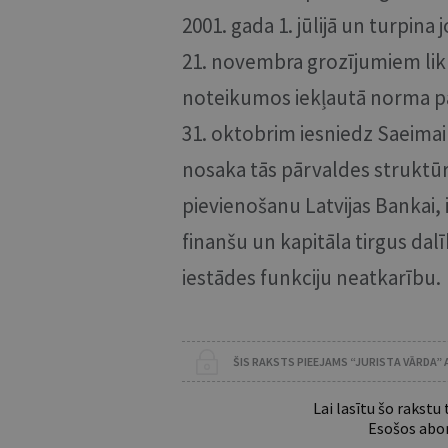
2001. gada 1. jūlijā un turpin
21. novembra grozījumiem lik
noteikumos iekļautā norma par
31. oktobrim iesniedz Saeimai
nosaka tās pārvaldes struktū
pievienošanu Latvijas Bankai, 
finanšu un kapitāla tirgus d
iestādes funkciju neatkarību.
ŠIS RAKSTS PIEEJAMS “JURISTA VĀRDA”
Lai lasītu šo rakstu
Esošos abon