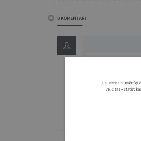
0 KOMENTĀRI
Lai vietne pilnvērtīg
3000
vēl citas – statisti
IE
KOMENTĒŠANAS NOTEIKUMI