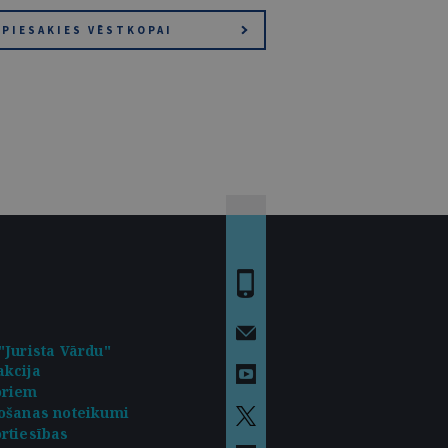
PIESAKIES VĒSTKOPAI
"Jurista Vārdu"
kcija
oriem
ošanas noteikumi
rtiesības