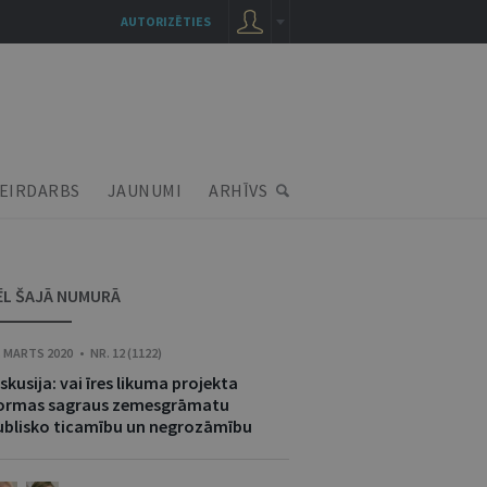
AUTORIZĒTIES
EIRDARBS
JAUNUMI
ARHĪVS
ĒL ŠAJĀ NUMURĀ
. MARTS 2020 • NR. 12 (1122)
skusija: vai īres likuma projekta
ormas sagraus zemesgrāmatu
ublisko ticamību un negrozāmību