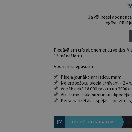
Ja vēl neesi abonents,
Iegūsi tūlītēj
Piedāvājam trīs abonementu veidus. Vie
12 mēnešiem).
Abonentu ieguvumi:
Pieeja jaunākajam izdevumam
Neierobežota pieeja arhīvam – 24 h/
Vairāk nekā 18 000 rakstu un 2000 a
Visi tematiskie numuri un ikgadēji
Personalizētās iespējas – piezīmes,
ABONĒ 2026.GADAM!
TR