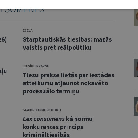
TI ŠOMĒNES
ESEJA
26)
Starptautiskās tiesības: mazās
valstis pret reālpolitiku
TIESĪBU PRAKSE
kļu
Tiesu prakse lietās par iestādes
atteikumu atjaunot nokavēto
procesuālo termiņu
SKAIDROJUMI. VIEDOKĻI
Lex consumens
kā normu
konkurences princips
krimināltiesībās