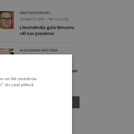
MĀRTIŅŠ BONDARS
24. MARTS 2020 • NR. 12 (1122)
Likumdevējs gala lēmumu
vēl nav pieņēmis
ALEKSANDRS KIRŠTEINS
24. MARTS 2020 • NR. 12 (1122)
Mazā valstī labāk uzturēt
lielāku konkurenci ar divām
iestādēm
nu var tikt izmantotas
i". Jūs varat jebkurā
RĀDĪT VĒL
ĒL ŠAJĀ NOZARĒ