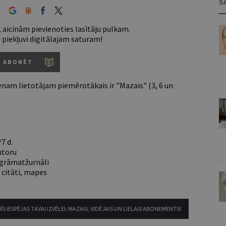
S
 aicinām pievienoties lasītāju pulkam.
u piekļuvi digitālajam saturam!
ABONĒT
nam lietotājam piemērotākais ir "Mazais" (3, 6 un
7 d.
utoru
e grāmatžurnāli
 citāti, mapes
ĪS IESPĒJAS TAVAI IZVĒLEI: MAZAIS, VIDĒJAIS UN LIELAIS ABONEMENTS!