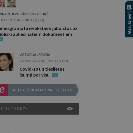
NNA ZUJEVA
JĀNIS SKRASTIŅŠ
,
. MARTS 2020 • NR. 12 (1122)
emesgrāmatu ierakstiem jābalstās uz
ubliski apliecinātiem dokumentiem
0
VIKTORIJA JARKINA
24. MARTS 2020 • NR. 12 (1122)
Covid-19 un tieslietas:
īsumā par visu
10
LASĪT E-ŽURNĀLU: NR. 12 (1122)
VISI RAKSTI