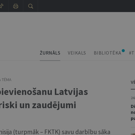
ŽURNĀLS
VEIKALS
BIBLIOTĒKA
#T
 TĒMA
V
pievienošanu Latvijas
24
riski un zaudējumi
Di
n
p
misija (turpmāk – FKTK) savu darbību sāka