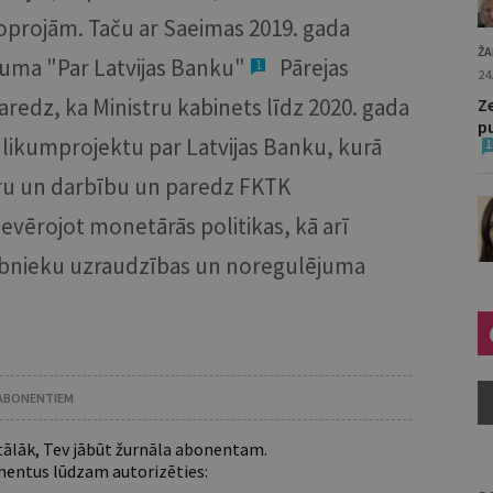
a joprojām. Taču ar Saeimas 2019. gada
ŽA
uma "Par Latvijas Banku"
Pārejas
1
24
edz, ka Ministru kabinets līdz 2020. gada
Z
p
 likumprojektu par Latvijas Banku, kurā
1
ru un darbību un paredz FKTK
ievērojot monetārās politikas, kā arī
alībnieku uzraudzības un noregulējuma
 ABONENTIEM
 tālāk, Tev jābūt žurnāla abonentam.
entus lūdzam autorizēties: