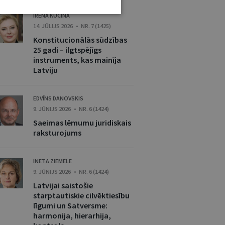
IRĒNA KUCINA
14. JŪLIJS 2026 • NR. 7 (1425)
Konstitucionālās sūdzības
25 gadi – ilgtspējīgs
instruments, kas mainīja
Latviju
EDVĪNS DANOVSKIS
9. JŪNIJS 2026 • NR. 6 (1424)
Saeimas lēmumu juridiskais
raksturojums
INETA ZIEMELE
9. JŪNIJS 2026 • NR. 6 (1424)
Latvijai saistošie
starptautiskie cilvēktiesību
līgumi un Satversme:
harmonija, hierarhija,