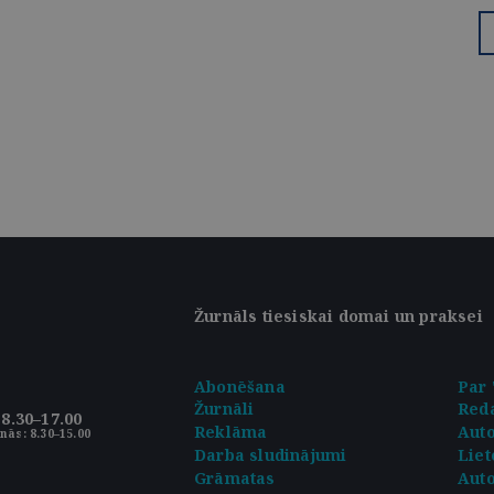
Žurnāls tiesiskai domai un praksei
Abonēšana
Par 
Žurnāli
Reda
8.30–17.00
Reklāma
Aut
nās: 8.30–15.00
Darba sludinājumi
Liet
Grāmatas
Auto