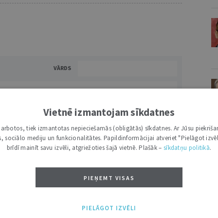
VĀRDS
Vietnē izmantojam sīkdatnes
i darbotos, tiek izmantotas nepieciešamās (obligātās) sīkdatnes. Ar Jūsu piekriša
kas, sociālo mediju un funkcionalitātes. Papildinformācijai atveriet "Pielāgot izvēl
brīdī mainīt savu izvēli, atgriežoties šajā vietnē. Plašāk –
sīkdatņu politikā
.
NĀKT:
PIEVIENOT
PIEŅEMT VISAS
V
PIELĀGOT IZVĒLI