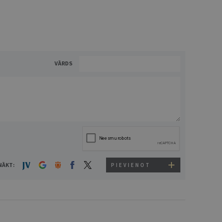
VĀRDS
NĀKT:
PIEVIENOT