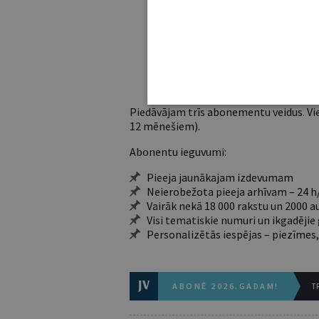
Ja vēl neesi abonents,
Iegūsi tūlītēj
Piedāvājam trīs abonementu veidus. Vie
12 mēnešiem).
Abonentu ieguvumi:
Pieeja jaunākajam izdevumam
Neierobežota pieeja arhīvam – 24 h/
Vairāk nekā 18 000 rakstu un 2000 a
Visi tematiskie numuri un ikgadēji
Personalizētās iespējas – piezīmes,
ABONĒ 2026.GADAM!
TR