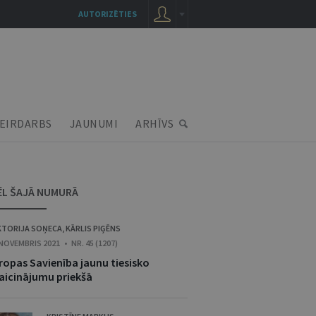
AUTORIZĒTIES
EIRDARBS
JAUNUMI
ARHĪVS
ĒL ŠAJĀ NUMURĀ
KTORIJA SOŅECA
,
KĀRLIS PIĢĒNS
 NOVEMBRIS 2021 • NR. 45 (1207)
iropas Savienība jaunu tiesisko
zaicinājumu priekšā