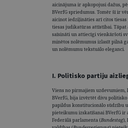
aicinājuma ir apkopojusi dažus, p
BVerfG spriedumus. Tomēr šī ir vēr
aicinot iedziļināties arī citos tie
tiesas judikatūras attīstībai. Tāpa
saīsināti un attiecīgi vienkāršoti 
minētos nolēmumus izlasīt pilnā 
un nolēmumu tekstuālo eleganci.
I. Politisko partiju aizli
Viens no pirmajiem uzdevumiem, ka
BVerfG, bija izvērtēt divu politisko 
papildus konstitucionālo sūdzību u
pieteikumu izskatīšanai BVerfG ir a
Federālā parlamenta (
Bundestag
),
valdības (
Bundesregierung
) pietei