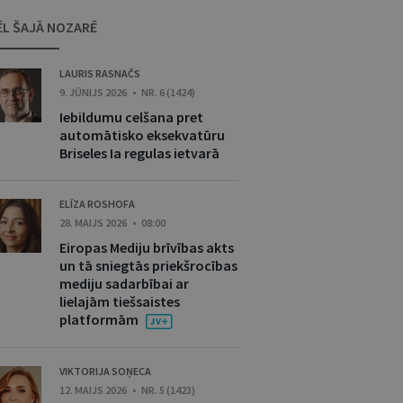
ĒL ŠAJĀ NOZARĒ
LAURIS RASNAČS
9. JŪNIJS 2026 • NR. 6 (1424)
Iebildumu celšana pret
automātisko eksekvatūru
Briseles Ia regulas ietvarā
ELĪZA ROSHOFA
28. MAIJS 2026 • 08:00
Eiropas Mediju brīvības akts
un tā sniegtās priekšrocības
mediju sadarbībai ar
lielajām tiešsaistes
platformām
VIKTORIJA SOŅECA
12. MAIJS 2026 • NR. 5 (1423)