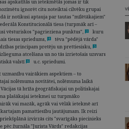
sas apskatītās un ietekmētās jomas ir tik
V
nozīmētu ignorēt citu noteiktai cilvēku grupai
dā ir notikusi aptauja par tautas "mīlētākajiem"
Federālā Konstitucionālā tiesa (turpmāk arī –
usi vēsturiskos "pagrieziena punktus"
,
kuru
3
ais tiesas
spriedums,
tēva "pēdējā vārda"
4
līdzības principam pretēju un
prettiesisku,
5
izlieguma atcelšana un no tās izrietošais uzsvars
ātiskā
valstī
u.c. spriedumi.
6
t uzmanību vairākiem aspektiem – to
ītajai nolēmuma novitātei, nolēmuma laikā
 Vācijas tā brīža ģeogrāfiskajai un politiskajai
muma plašākajai ietekmei uz turpmāko
vairāk vai mazāk, agrāk vai vēlāk ietekmē arī
m skartajam pamattiesību jautājumam. Ik reizi
priekšplānā izvirzās cits "svarīgāks piecinieks
e pēc žurnāla "Jurista Vārds" redakcijas