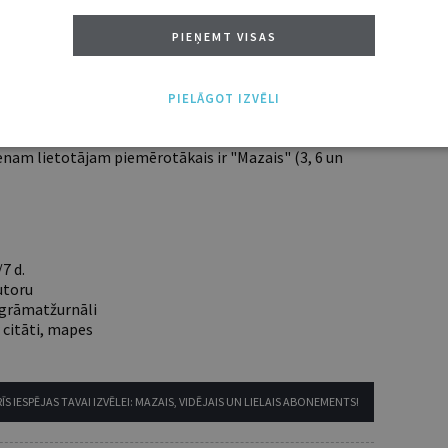
PIEŅEMT VISAS
 aicinām pievienoties lasītāju pulkam.
u piekļuvi digitālajam saturam!
PIELĀGOT IZVĒLI
ABONĒT
nam lietotājam piemērotākais ir "Mazais" (3, 6 un
7 d.
utoru
e grāmatžurnāli
 citāti, mapes
ĪS IESPĒJAS TAVAI IZVĒLEI: MAZAIS, VIDĒJAIS UN LIELAIS ABONEMENTS!