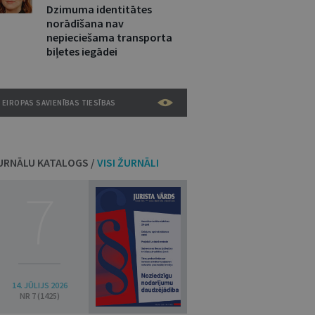
Dzimuma identitātes
norādīšana nav
nepieciešama transporta
biļetes iegādei
EIROPAS SAVIENĪBAS TIESĪBAS
URNĀLU KATALOGS /
VISI ŽURNĀLI
7
14. JŪLIJS 2026
NR 7 (1425)