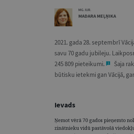
MG. IUR.
MADARA MEĻŅIKA
2021. gada 28. septembrī Vācij
savu 70 gadu jubileju. Laikpos
245 809 pieteikumi.
Šaja rak
1
būtisku ietekmi gan Vācijā, ga
Ievads
Ņemot vērā 70 gados pieņemto no
zinātnieku vidū pastāvošā viedokļ