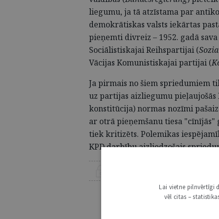
liegumu, ja tā atzīstama par antiko
demokrātiskas valsts iekārtas past
pieņemti divreiz – 1952. gadā sava
Sociālistiskajai Reihspartijai (
Sozia
Vācijas Komunistiskajai partijai (
K
Ja pirmais no šiem spriedumiem tika
uz partijas aizliegumu pieļaujošā
konstitūcija) normas nozīmi pašaiz
ar otrā pieņemšanu tiesa "cīnījās" 
tiek kritizēts. Polemikas iespējamī
KPD darbību aizliedzošais spriedum
ŠIS RAKSTS PIEEJAMS “JURISTA VĀRDA”
Lai vietne pilnvērtīg
Lai lasītu šo rakstu
vēl citas – statisti
Esošos abon