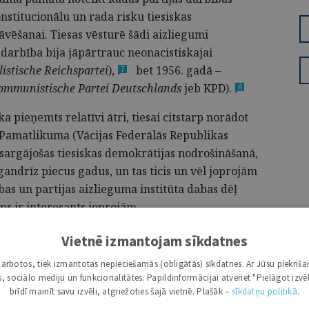
nstitucionālu un rada risku tiesiskas
āvēšanai. Tiesas vēsturē šādi aizliegumi
 darbība bija jāpārtrauc neonacistiskajai
listische Reichspartei
),
bet 1956. gadā –
7
ommunistische Partei Deutschlands
jeb
KPD).
8
 pieņemts relatīvi ātri, tiesai citstarp norādot
s Pamatlikuma (Vācijas Federālās Republikas
sargājošas tiesiskas demokrātijas nodrošināšanā,
gandrīz piecus gadus, un tas ticis un vēl jo­projām
bas un partijas aizlieguma institūta dabas dēļ
s ir interesants joprojām.
Vietnē izmantojam sīkdatnes
 ABONENTIEM
i darbotos, tiek izmantotas nepieciešamās (obligātās) sīkdatnes. Ar Jūsu piekriša
 tālāk, Tev jābūt žurnāla abonentam.
kas, sociālo mediju un funkcionalitātes. Papildinformācijai atveriet "Pielāgot izvēl
entus lūdzam autorizēties:
brīdī mainīt savu izvēli, atgriežoties šajā vietnē. Plašāk –
sīkdatņu politikā
.