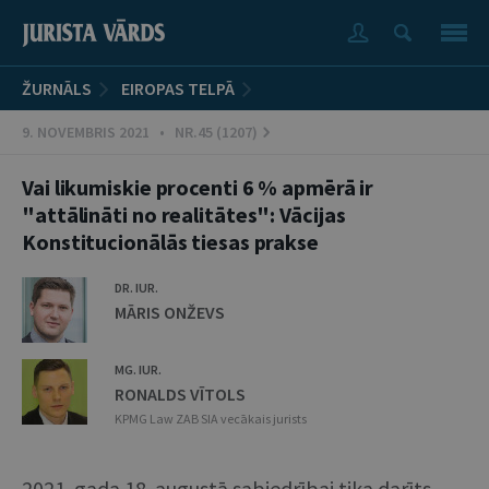
ŽURNĀLS
EIROPAS TELPĀ
9. NOVEMBRIS 2021 • NR.45 (1207)
Vai likumiskie procenti 6 % apmērā ir
"attālināti no realitātes": Vācijas
Konstitucionālās tiesas prakse
DR. IUR.
MĀRIS ONŽEVS
MG. IUR.
RONALDS VĪTOLS
KPMG Law ZAB SIA vecākais jurists
2021. gada 18. augustā sabiedrībai tika darīts