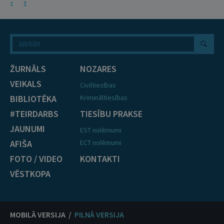
Z
Ž
ŽURNĀLS
NOZARES
VEIKALS
Civiltiesības
BIBLIOTĒKA
Krimināltiesības
#TEIRDARBS
TIESĪBU PRAKSE
JAUNUMI
EST nolēmumi
AFIŠA
ECT nolēmumi
FOTO / VIDEO
KONTAKTI
VĒSTKOPA
MOBILĀ VERSIJA /
PILNĀ VERSIJA