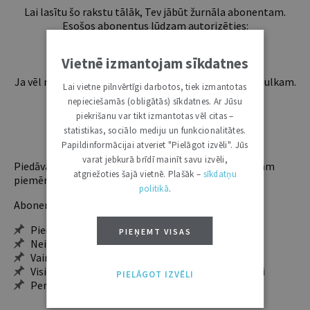
Lai lasītu šo rakstu tālāk, Tev jābūt žurnāla abonentam.
Esošos abonentus lūdzam autorizēties:
Vietnē izmantojam sīkdatnes
Ja vēl neesi abonents, aicinām pievienoties lasītāju pulkam.
Lai vietne pilnvērtīgi darbotos, tiek izmantotas
Iegūsi tūlītēju piekļuvi digitālajam saturam!
nepieciešamās (obligātās) sīkdatnes. Ar Jūsu
piekrišanu var tikt izmantotas vēl citas –
statistikas, sociālo mediju un funkcionalitātes.
ABONĒT
Papildinformācijai atveriet "Pielāgot izvēli". Jūs
varat jebkurā brīdī mainīt savu izvēli,
Piedāvājam trīs abonementu veidus. Vienam lietotājam
atgriežoties šajā vietnē. Plašāk –
sīkdatņu
piemērotākais ir "Mazais" (3, 6 un 12 mēnešiem).
politikā
.
Abonentu ieguvumi:
Pieeja jaunākajam izdevumam
PIEŅEMT VISAS
Neierobežota pieeja arhīvam – 24 h/7 d.
Vairāk nekā 18 000 rakstu un 2000 autoru
Visi tematiskie numuri un ikgadējie grāmatžurnāli
PIELĀGOT IZVĒLI
Personalizētās iespējas – piezīmes, citāti, mapes