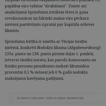
papildus eiro valūtas "drukāšanu". Tomēr arī
analizējamā Spriedumā izteiktās tēzes ir gana
revolucionāras un faktiski maina visu pēckara
sistēmā pastāvējušo izpratni par kapitāla atdeves
likmēm.
Sprieduma būtība ir saistīta ar Vācijas tiesību
sistēmā, konkrēti Nodokļu likuma (
Abgabenordnung
)
233a. panta un 238. panta pirmās daļas 1. punktā,
ietverto tiesību normu, kas paredz komersantu un
fizisku personu pienākumu maksāt likumiskos
procentus 0,5 % mēnesī jeb 6 % gadā nodokļu
maksājumu kavējuma gadījumā.
ŠIS RAKSTS PIEEJAMS “JURISTA VĀRDA” ABONENTIEM