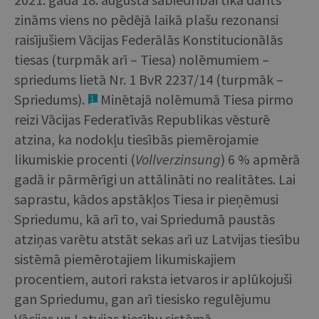
zināms viens no pēdējā laikā plašu rezonansi
raisījušiem Vācijas Federālās Konstitucionālās
tiesas (turpmāk arī – Tiesa) nolēmumiem –
spriedums lietā Nr. 1 BvR 2237/14 (turpmāk –
Spriedums).
Minētajā nolēmumā Tiesa pirmo
1
reizi Vācijas Federatīvās Republikas vēsturē
atzina, ka nodokļu tiesībās piemērojamie
likumiskie procenti (
Vollverzinsung
) 6 % apmērā
gadā ir pārmērīgi un attālināti no realitātes. Lai
saprastu, kādos apstākļos Tiesa ir pieņēmusi
Spriedumu, kā arī to, vai Spriedumā paustās
atziņas varētu atstāt sekas arī uz Latvijas tiesību
sistēmā piemērotajiem likumiskajiem
procentiem, autori raksta ietvaros ir aplūkojuši
gan Spriedumu, gan arī tiesisko regulējumu
Vācijas un Latvijas tiesību sistēmā.