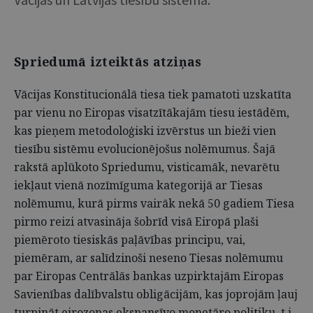
Spriedumā izteiktās atziņas
Vācijas Konstitucionālā tiesa tiek pamatoti uzskatīta
par vienu no Eiropas visatzītākajām tiesu iestādēm,
kas pieņem metodoloģiski izvērstus un bieži vien
tiesību sistēmu evolucionējošus nolēmumus. Šajā
rakstā aplūkoto Spriedumu, visticamāk, nevarētu
iekļaut vienā nozīmīguma kategorijā ar Tiesas
nolēmumu, kurā pirms vairāk nekā 50 gadiem Tiesa
pirmo reizi atvasināja šobrīd visā Eiropā plaši
piemēroto tiesiskās paļāvības principu, vai,
piemēram, ar salīdzinoši neseno Tiesas nolēmumu
par Eiropas Centrālās bankas uzpirktajām Eiropas
Savienības dalībvalstu obligācijām, kas joprojām ļauj
turpināt eirozonas ekspansīvo monetāro politiku, t.i.,