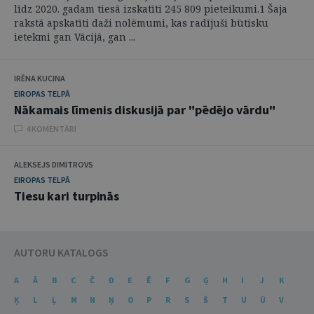
līdz 2020. gadam tiesā izskatīti 245 809 pieteikumi.1 Šaja
rakstā apskatīti daži nolēmumi, kas radījuši būtisku
ietekmi gan Vācijā, gan ...
IRĒNA KUCINA
EIROPAS TELPĀ
Nākamais līmenis diskusijā par "pēdējo vārdu"
4 KOMENTĀRI
ALEKSEJS DIMITROVS
EIROPAS TELPĀ
Tiesu kari turpinās
AUTORU KATALOGS
A
Ā
B
C
Č
D
E
Ē
F
G
Ģ
H
I
J
K
Ķ
L
Ļ
M
N
Ņ
O
P
R
S
Š
T
U
Ū
V