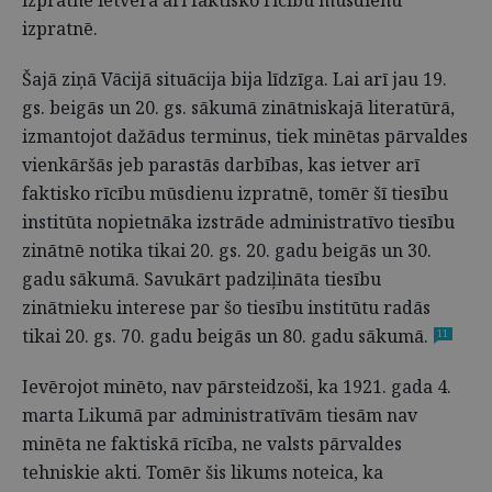
izpratnē ietvēra arī faktisko rīcību mūsdienu
izpratnē.
Šajā ziņā Vācijā situācija bija līdzīga. Lai arī jau 19.
gs. beigās un 20. gs. sākumā zinātniskajā literatūrā,
izmantojot dažādus terminus, tiek minētas pārvaldes
vienkāršās jeb parastās darbības, kas ietver arī
faktisko rīcību mūsdienu izpratnē, tomēr šī tiesību
institūta nopietnāka izstrāde administratīvo tiesību
zinātnē notika tikai 20. gs. 20. gadu beigās un 30.
gadu sākumā. Savukārt padziļināta tiesību
zinātnieku interese par šo tiesību institūtu radās
tikai 20. gs. 70. gadu beigās un 80. gadu sākumā.
11
Ievērojot minēto, nav pārsteidzoši, ka 1921. gada 4.
marta Likumā par administratīvām tiesām nav
minēta ne faktiskā rīcība, ne valsts pārvaldes
tehniskie akti. Tomēr šis likums noteica, ka