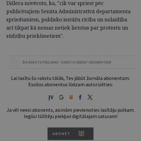
Dišlera novēroto, ka, "cik var spriest pēc
publicētajiem Senāta Administratīvā departamenta
spriedumiem, publisko iestāžu rīcība un nolaidība
arī tikpat kā nemaz netiek lietotas par protestu un
sūdzību priekšmetiem".
ŠIS RAKSTS PIEEJAMS “JURISTA VĀRDA” ABONENTIEM
Lai lasītu šo rakstu tālāk, Tev jābūt žurnāla abonentam.
Esošos abonentus lūdzam autorizēties:
Ja vēl neesi abonents, aicinām pievienoties lasītāju pulkam.
Iegūsi tūlītēju piekļuvi digitālajam saturam!
ABONĒT