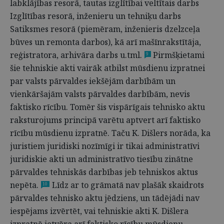
labklājības resorā, tautas izglītībai veltītais darbs
Izglītības resorā, inženieru un tehniķu darbs
Satiksmes resorā (piemēram, inženieris dzelzceļa
būves un remonta darbos), kā arī mašīnrakstītāja,
reģistratora, arhivāra darbs u.tml.
Pirmšķietami
9
šie tehniskie akti vairāk atbilst mūsdienu izpratnei
par valsts pārvaldes iekšējām darbībām un
vienkāršajām valsts pārvaldes darbībām, nevis
faktisko rīcību. Tomēr šis vispārīgais tehnisko aktu
raksturojums principā varētu aptvert arī faktisko
rīcību mūsdienu izpratnē. Taču K. Dišlers norāda, ka
juristiem juridiski nozīmīgi ir tikai administratīvi
juridiskie akti un administratīvo tiesību zinātne
pārvaldes tehniskās darbības jeb tehniskos aktus
nepēta.
Līdz ar to grāmatā nav plašāk skaidrots
10
pārvaldes tehnisko aktu jēdziens, un tādējādi nav
iespējams izvērtēt, vai tehniskie akti K. Dišlera