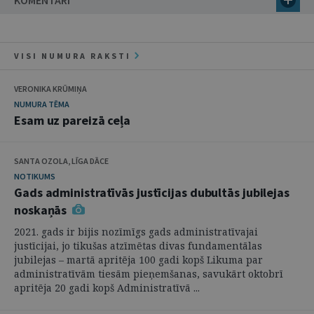
KOMENTĀRI
VISI NUMURA RAKSTI
VERONIKA KRŪMIŅA
NUMURA TĒMA
Esam uz pareizā ceļa
SANTA OZOLA, LĪGA DĀCE
NOTIKUMS
Gads administratīvās justīcijas dubultās jubilejas
noskaņās
2021. gads ir bijis nozīmīgs gads administratīvajai
justīcijai, jo tikušas atzīmētas divas fundamentālas
jubilejas – martā apritēja 100 gadi kopš Likuma par
administratīvām tiesām pieņemšanas, savukārt oktobrī
apritēja 20 gadi kopš Administratīvā ...