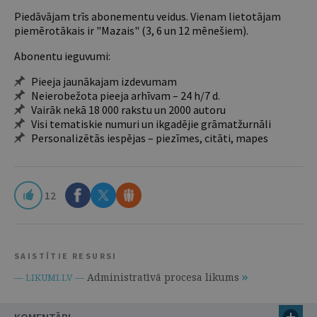
Piedāvājam trīs abonementu veidus. Vienam lietotājam
piemērotākais ir "Mazais" (3, 6 un 12 mēnešiem).
Abonentu ieguvumi:
Pieeja jaunākajam izdevumam
Neierobežota pieeja arhīvam – 24 h/7 d.
Vairāk nekā 18 000 rakstu un 2000 autoru
Visi tematiskie numuri un ikgadējie grāmatžurnāli
Personalizētās iespējas – piezīmes, citāti, mapes
12
SAISTĪTIE RESURSI
Administratīvā procesa likums
— LIKUMI.LV —