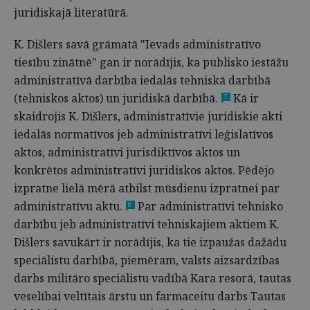
juridiskajā literatūrā.
K. Dišlers savā grāmatā "Ievads administratīvo
tiesību zinātnē" gan ir norādījis, ka publisko iestāžu
administratīvā darbība iedalās tehniskā darbībā
(tehniskos aktos) un juridiskā darbībā.
Kā ir
7
skaidrojis K. Dišlers, administratīvie juridiskie akti
iedalās normatīvos jeb administratīvi leģislatīvos
aktos, administratīvi jurisdiktīvos aktos un
konkrētos administratīvi juridiskos aktos. Pēdējo
izpratne lielā mērā atbilst mūsdienu izpratnei par
administratīvu aktu.
Par administratīvi tehnisko
8
darbību jeb administratīvi tehniskajiem aktiem K.
Dišlers savukārt ir norādījis, ka tie izpaužas dažādu
speciālistu darbībā, piemēram, valsts aizsardzības
darbs militāro speciālistu vadībā Kara resorā, tautas
veselībai veltītais ārstu un farmaceitu darbs Tautas