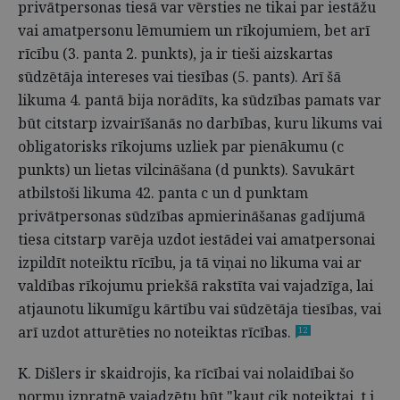
privātpersonas tiesā var vērsties ne tikai par iestāžu
vai amatpersonu lēmumiem un rīkojumiem, bet arī
rīcību (3. panta 2. punkts), ja ir tieši aizskartas
sūdzētāja intereses vai tiesības (5. pants). Arī šā
likuma 4. pantā bija norādīts, ka sūdzības pamats var
būt citstarp izvairīšanās no darbības, kuru likums vai
obligatorisks rīkojums uzliek par pienākumu (c
punkts) un lietas vilcināšana (d punkts). Savukārt
atbilstoši likuma 42. panta c un d punktam
privātpersonas sūdzības apmierināšanas gadījumā
tiesa citstarp varēja uzdot iestādei vai amatpersonai
izpildīt noteiktu rīcību, ja tā viņai no likuma vai ar
valdības rīkojumu priekšā rakstīta vai vajadzīga, lai
atjaunotu likumīgu kārtību vai sūdzētāja tiesības, vai
arī uzdot atturēties no noteiktas rīcības.
12
K. Dišlers ir skaidrojis, ka rīcībai vai nolaidībai šo
normu izpratnē vajadzētu būt "kaut cik noteiktai, t.i.,