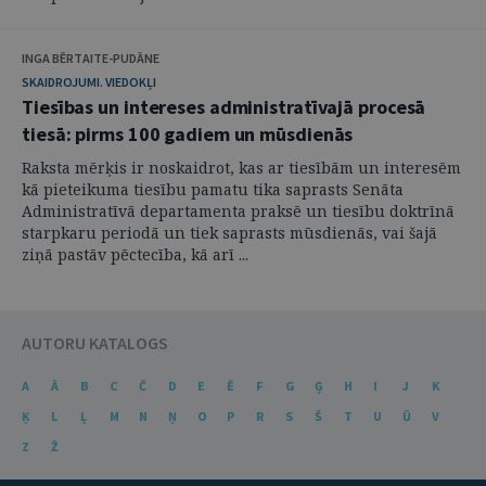
INGA BĒRTAITE-PUDĀNE
SKAIDROJUMI. VIEDOKĻI
Tiesības un intereses administratīvajā procesā
tiesā: pirms 100 gadiem un mūsdienās
Raksta mērķis ir noskaidrot, kas ar tiesībām un interesēm
kā pieteikuma tiesību pamatu tika saprasts Senāta
Administratīvā departamenta praksē un tiesību doktrīnā
starpkaru periodā un tiek saprasts mūsdienās, vai šajā
ziņā pastāv pēctecība, kā arī ...
AUTORU KATALOGS
A
Ā
B
C
Č
D
E
Ē
F
G
Ģ
H
I
J
K
Ķ
L
Ļ
M
N
Ņ
O
P
R
S
Š
T
U
Ū
V
Z
Ž