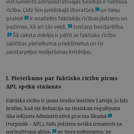
instruments administratīvajās tiesībās ir faktiskā
rīcība. Līdz šim juridiskajā literatūrā
un tiesu
1
praksē
ir analizēts faktiskās rīcības jēdziens un
2
pazīmes, kā arī tās veidi,
tostarp bezdarbība.
3
Šā raksta mērķis ir pētīt ar faktisko rīcību
4
saistītos pieteikuma priekšmetus un to
savstarpējas nošķiršanas kritērijus.
I. Pieteikums par faktisko rīcību pirms
APL spēkā stāšanās
Faktiskā rīcība ir jauns tiesību institūts Latvijā, jo līdz
brīdim, kad tās definīcija un tiesiskais regulējums
tika iekļauts Administratīvā procesa likumā
5
(turpmāk – APL), šāds jēdziens netika izmantots ne
normatīvajos aktos,
ne tiesu nolēmumos, ne
6