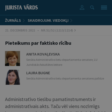
ŽURNĀLS
SKAIDROJUMI. VIEDOKĻI
21. DECEMBRIS 2021 • NR.51/52 (1213/1214)
Pieteikums par faktisko rīcību
ANITA KOVAĻEVSKA
Senāta Administratīvo lietu departamenta senatore, LU
Juridiskās fakultātes lektore
LAURA BUGNE
Senāta Administratīvo lietu departamenta senatores palīdze
Administratīvo tiesību pamatinstruments ir
administratīvais akts. Taču vēl viens nozīmīgs