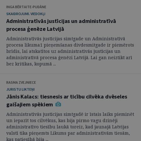
INGA BĒRTAITE-PUDĀNE
SKAIDROJUMI. VIEDOKĻI
Administratīvās justīcijas un administratīvā
procesa ģenēze Latvijā
Administratīvās justīcijas simtgade un Administratīvā
procesa likuma1 pieņemšanas divdesmitgade ir piemērots
brīdis, lai atskatītos uz administratīvās justīcijas un
administratīvā procesa ģenēzi Latvijā. Lai gan neiztikt arī
bez kritikas, kopumā ...
RASMA ZVEJNIECE
JURISTU LIKTEŅI
Jānis Kalacs: tiesnesis ar ticību cilvēka dvēseles
gaišajiem spēkiem
Administratīvās justīcijas simtgadē ir īstais laiks pieminēt
un iepazīt tos cilvēkus, kas bija pirmo vagu dzinēji
administratīvo tiesību laukā toreiz, kad jaunajā Latvijas
valstī tika pieņemts Likums par administratīvām tiesām,
kas patiesībā bija ...