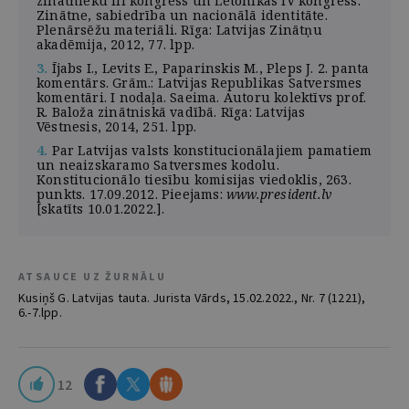
zinātnieku III kongress un Letonikas IV kongress.
Zinātne, sabiedrība un nacionālā identitāte.
Plenārsēžu materiāli. Rīga: Latvijas Zinātņu
akadēmija, 2012, 77. lpp.
3.
Ījabs I., Levits E., Paparinskis M., Pleps J. 2. panta
komentārs. Grām.: Latvijas Republikas Satversmes
komentāri. I nodaļa. Saeima. Autoru kolektīvs prof.
R. Baloža zinātniskā vadībā. Rīga: Latvijas
Vēstnesis, 2014, 251. lpp.
4.
Par Latvijas valsts konstitucionālajiem pamatiem
un neaizskaramo Satversmes kodolu.
Konstitucionālo tiesību komisijas viedoklis, 263.
punkts. 17.09.2012. Pieejams:
www.president.lv
[skatīts 10.01.2022.].
ATSAUCE UZ ŽURNĀLU
Kusiņš G. Latvijas tauta. Jurista Vārds, 15.02.2022., Nr. 7 (1221),
6.-7.lpp.
12