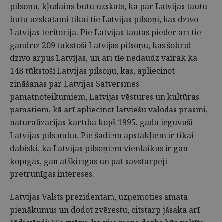
pilsoņu, kļūdains būtu uzskats, ka par Latvijas tautu
būtu uzskatāmi tikai tie Latvijas pilsoņi, kas dzīvo
Latvijas teritorijā. Pie Latvijas tautas pieder arī tie
gandrīz 209 tūkstoši Latvijas pilsoņu, kas šobrīd
dzīvo ārpus Latvijas, un arī tie nedaudz vairāk kā
148 tūkstoši Latvijas pilsoņu, kas, apliecinot
zināšanas par Latvijas Satversmes
pamatnoteikumiem, Latvijas vēstures un kultūras
pamatiem, kā arī apliecinot latviešu valodas prasmi,
naturalizācijas kārtībā kopš 1995. gada ieguvuši
Latvijas pilsonību. Pie šādiem apstākļiem ir tikai
dabiski, ka Latvijas pilsoņiem vienlaikus ir gan
kopīgas, gan atšķirīgas un pat savstarpēji
pretrunīgas intereses.
Latvijas Valsts prezidentam, uzņemoties amata
pienākumus un dodot zvērestu, citstarp jāsaka arī