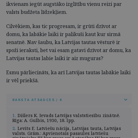
ikvienam iegūt augstāko izglītību vienu reizi par
valsts budžeta līdzekļiem.
Cilvēkiem, kas tic progresam, ir grūti dzīvot ar
domu, ka labākie laiki ir palikuši kaut kur sirmā
senatnē. Nav šaubu, ka Latvijas tautas vēsturē ir
spoži ieraksti, bet vai esam gatavi dzīvot ar domu, ka
Latvijas tautas labie laiki ir aiz muguras?
Esmu pārliecināts, ka arī Latvijas tautas labākie laiki
ir vēl priekšā.
RAKSTA ATSAUCES / 4
1.
Dišlers K. Ievads Latvijas valststiesību zinātnē.
Rīga: A. Gulbis, 1930, 18. lpp.
2.
Levits E. Latviešu nācija, Latvijas tauta, Latvijas
valsts. Grām.: Apvienotais pasaules latviešu