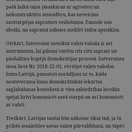
pašā laikā tajos jāsaskaras ar agresīvu un
nekonstruktīvu atmosfēru, kas neveicina
savstarpējas sapratnes veidošanos. Pasaule nav
ideāla, un sapratni nāksies meklēt šādos apstākļos.
Otrkārt, Satversmē noteiktā valsts valoda ir arī
instruments, lai pilsoņi varētu cits citu saprast un
piedalīties kopējā demokrātijas procesā. Satversmes
tiesa lietā Nr. 2018-22-01, vērtējot valsts valodas
lomu Latvijā, pamatoti norādījusi uz to, kāda
neatsverama loma demokrātiskās iekārtas
saglabāšanas kontekstā ir visu sabiedrības locekļu
spējai brīvi komunicēt savā starpā un arī komunicēt
ar valsti.
Treškārt, Latvijas tautai būs nākotne tikai tad, ja tā
gribēs iesaistīties savas valsts pārvaldīšanā, un tāpēc