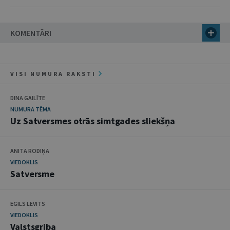
KOMENTĀRI
VISI NUMURA RAKSTI
DINA GAILĪTE
NUMURA TĒMA
Uz Satversmes otrās simtgades sliekšņa
ANITA RODIŅA
VIEDOKLIS
Satversme
EGILS LEVITS
VIEDOKLIS
Valstsgriba