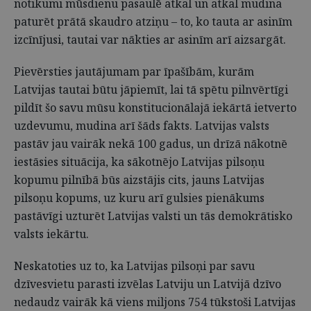
notikumi mūsdienu pasaulē atkal un atkal mudina
paturēt prātā skaudro atziņu – to, ko tauta ar asinīm
izcīnījusi, tautai var nākties ar asinīm arī aizsargāt.
Pievērsties jautājumam par īpašībām, kurām
Latvijas tautai būtu jāpiemīt, lai tā spētu pilnvērtīgi
pildīt šo savu mūsu konstitucionālajā iekārtā ietverto
uzdevumu, mudina arī šāds fakts. Latvijas valsts
pastāv jau vairāk nekā 100 gadus, un drīzā nākotnē
iestāsies situācija, ka sākotnējo Latvijas pilsoņu
kopumu pilnībā būs aizstājis cits, jauns Latvijas
pilsoņu kopums, uz kuru arī gulsies pienākums
pastāvīgi uzturēt Latvijas valsti un tās demokrātisko
valsts iekārtu.
Neskatoties uz to, ka Latvijas pilsoņi par savu
dzīvesvietu parasti izvēlas Latviju un Latvijā dzīvo
nedaudz vairāk kā viens miljons 754 tūkstoši Latvijas