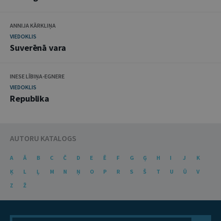
ANNIJA KĀRKLIŅA
VIEDOKLIS
Suverēnā vara
INESE LĪBIŅA-EGNERE
VIEDOKLIS
Republika
AUTORU KATALOGS
A
Ā
B
C
Č
D
E
Ē
F
G
Ģ
H
I
J
K
Ķ
L
Ļ
M
N
Ņ
O
P
R
S
Š
T
U
Ū
V
Z
Ž