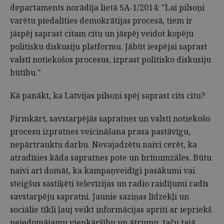
departaments norādīja lietā SA-1/2014: "Lai pilsoņi
varētu piedalīties demokrātijas procesā, tiem ir
jāspēj saprast citam citu un jāspēj veidot kopēju
politisku diskusiju platformu. Jābūt iespējai saprast
valstī notiekošos procesus, izprast politisko diskusiju
būtību."
Kā panākt, ka Latvijas pilsoņi spēj saprast cits citu?
Pirmkārt, savstarpējās sapratnes un valstī notiekošo
procesu izpratnes veicināšana prasa pastāvīgu,
nepārtrauktu darbu. Nevajadzētu naivi cerēt, ka
atradīsies kāda sapratnes pote un brīnumzāles. Būtu
naivi arī domāt, ka kampaņveidīgi pasākumi vai
steigšus sastiķēti televīzijas un radio raidījumi radīs
savstarpēju sapratni. Jaunie saziņas līdzekļi un
sociālie tīkli ļauj veikt informācijas apriti ar iepriekš
neiedomājamu vienkāršību un ātrumu, taču tajā