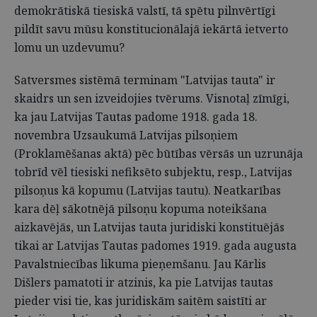
demokrātiskā tiesiskā valstī, tā spētu pilnvērtīgi
pildīt savu mūsu konstitucionālajā iekārtā ietverto
lomu un uzdevumu?
Satversmes sistēmā terminam "Latvijas tauta" ir
skaidrs un sen izveidojies tvērums. Visnotaļ zīmīgi,
ka jau Latvijas Tautas padome 1918. gada 18.
novembra Uzsaukumā Latvijas pilsoņiem
(Proklamēšanas aktā) pēc būtības vērsās un uzrunāja
tobrīd vēl tiesiski nefiksēto subjektu, resp., Latvijas
pilsoņus kā kopumu (Latvijas tautu). Neatkarības
kara dēļ sākotnējā pilsoņu kopuma noteikšana
aizkavējās, un Latvijas tauta juridiski konstituējās
tikai ar Latvijas Tautas padomes 1919. gada augusta
Pavalstniecības likuma pieņemšanu. Jau Kārlis
Dišlers pamatoti ir atzinis, ka pie Latvijas tautas
pieder visi tie, kas juridiskām saitēm saistīti ar