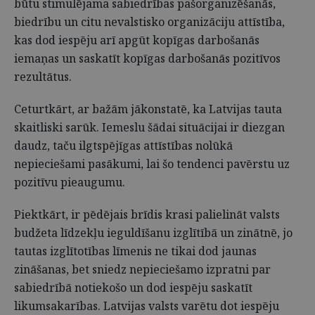
būtu stimulējama sabiedrības pašorganizēšanās,
biedrību un citu nevalstisko organizāciju attīstība,
kas dod iespēju arī apgūt kopīgas darbošanās
iemaņas un saskatīt kopīgas darbošanās pozitīvos
rezultātus.
Ceturtkārt, ar bažām jākonstatē, ka Latvijas tauta
skaitliski sarūk. Iemeslu šādai situācijai ir diezgan
daudz, taču ilgtspējīgas attīstības nolūkā
nepieciešami pasākumi, lai šo tendenci pavērstu uz
pozitīvu pieaugumu.
Piektkārt, ir pēdējais brīdis krasi palielināt valsts
budžeta līdzekļu ieguldīšanu izglītībā un zinātnē, jo
tautas izglītotības līmenis ne tikai dod jaunas
zināšanas, bet sniedz nepieciešamo izpratni par
sabiedrībā notiekošo un dod iespēju saskatīt
likumsakarības. Latvijas valsts varētu dot iespēju