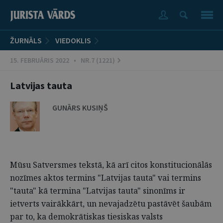
ŽURNĀLS
VIEDOKLIS
15. FEBRUĀRIS 2022 • NR.7 (1221)
Latvijas tauta
GUNĀRS KUSIŅŠ
Mūsu Satversmes tekstā, kā arī citos konstitucionālās
nozīmes aktos termins "Latvijas tauta" vai termins
"tauta" kā termina "Latvijas tauta" sinonīms ir
ietverts vairākkārt, un nevajadzētu pastāvēt šaubām
par to, ka demokrātiskas tiesiskas valsts