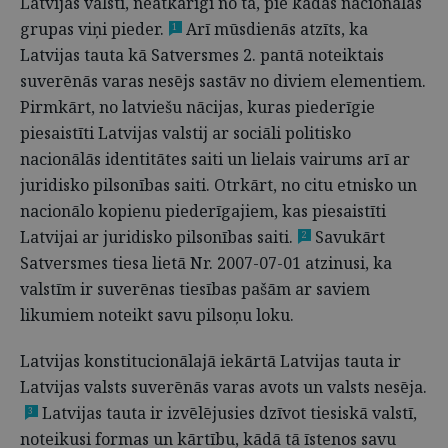
Latvijas valsti, neatkarīgi no tā, pie kādas nacionālās
grupas viņi pieder.
Arī mūsdienās atzīts, ka
1
Latvijas tauta kā Satversmes 2. pantā noteiktais
suverēnās varas nesējs sastāv no diviem elementiem.
Pirmkārt, no latviešu nācijas, kuras piederīgie
piesaistīti Latvijas valstij ar sociāli politisko
nacionālās identitātes saiti un lielais vairums arī ar
juridisko pilsonības saiti. Otrkārt, no citu etnisko un
nacionālo kopienu piederīgajiem, kas piesaistīti
Latvijai ar juridisko pilsonības saiti.
Savukārt
2
Satversmes tiesa lietā Nr. 2007-07-01 atzinusi, ka
valstīm ir suverēnas tiesības pašām ar saviem
likumiem noteikt savu pilsoņu loku.
Latvijas konstitucionālajā iekārtā Latvijas tauta ir
Latvijas valsts suverēnās varas avots un valsts nesēja.
Latvijas tauta ir izvēlējusies dzīvot tiesiskā valstī,
3
noteikusi formas un kārtību, kādā tā īstenos savu