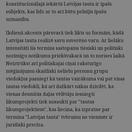
konstitucionālajā iekārtā Latvijas tauta ir īpašs
subjekts, kas līdz ar to arī būtu pelnījis īpašu
uzmanību.
Ikdienā akcents pārsvarā tiek likts uz formām, kādā
Latvijas tauta realizē savu suverēno varu. Ar lielāku
intensitāti šis termins sastopams tiesiski un politiski
nozīmīgu notikumu priekšvakarā un to norises laikā.
Neiztrūkst arī politiskajai cīņai raksturīgo
mēģinājumu skaitliski nelielu personu grupu
viedokļus pasniegt kā tautas vairākuma vai pat visas
tautas viedokli, kā arī dažkārt nākas dzirdēt, ka
vienas desmitās daļas vēlētāju iesniegti
likumprojekti tiek nosaukti par "tautas
likumprojektiem", kas liecina, ka izpratne par
termina "Latvijas tauta" tvērumu ne vienmēr ir
juridiski precīza.