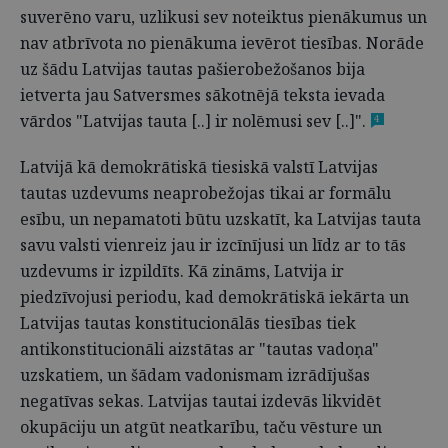
suverēno varu, uzlikusi sev noteiktus pienākumus un
nav atbrīvota no pienākuma ievērot tiesības. Norāde
uz šādu Latvijas tautas pašierobežošanos bija
ietverta jau Satversmes sākotnējā teksta ievada
vārdos "Latvijas tauta [..] ir nolēmusi sev [..]".
4
Latvijā kā demokrātiskā tiesiskā valstī Latvijas
tautas uzdevums neaprobežojas tikai ar formālu
esību, un nepamatoti būtu uzskatīt, ka Latvijas tauta
savu valsti vienreiz jau ir izcīnījusi un līdz ar to tās
uzdevums ir izpildīts. Kā zināms, Latvija ir
piedzīvojusi periodu, kad demokrātiskā iekārta un
Latvijas tautas konstitucionālās tiesības tiek
antikonstitucionāli aizstātas ar "tautas vadoņa"
uzskatiem, un šādam vadonismam izrādījušas
negatīvas sekas. Latvijas tautai izdevās likvidēt
okupāciju un atgūt neatkarību, taču vēsture un