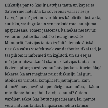
Diskusija par to, kas ir Latvijas tauta un kāpēc tā
Satversmē noteikta kā suverēnās varas nesējs
Latvijā, pirmšķietami var likties kā pārāk abstrakta,
statiska, sastinguša un sen noskaidrota jautājuma
apspriešana. Tomēr jāatceras, ka nekas nestāv uz
vietas un patiesība nedrīkst ieaugt nezālēs.
Manuprāt, Latvijas tautas izcīnītā demokrātiskā
tiesiskā valsts visefektīvāk var darboties tikai tad, ja
tās pilsoņi ir informēti un izglītoti, un šīs esejas
mērķis ir atsvaidzināt skatu uz Latvijas tautas un
ikviena pilsoņa uzdevumu Latvijas konstitucionālajā
iekārtā, kā arī mēģināt raisīt diskusiju, lai gūtu
atbildi uz visnotaļ komplicētu jautājumu, kam
diemžēl nav pievērsta pienācīga uzmanība, – kādai
mūsdienās būtu jābūt Latvijas tautai? Citiem
vārdiem sakot, kas būtu nepieciešams, lai, ņemot
vērā Latvijas tautas kā īpaša subjekta statusu