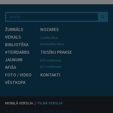
ŽURNĀLS
NOZARES
VEIKALS
Civiltiesības
BIBLIOTĒKA
Krimināltiesības
#TEIRDARBS
TIESĪBU PRAKSE
JAUNUMI
EST nolēmumi
AFIŠA
ECT nolēmumi
FOTO / VIDEO
KONTAKTI
VĒSTKOPA
MOBILĀ VERSIJA /
PILNĀ VERSIJA
© Oficiālais izdevējs Latvijas Vēstnesis