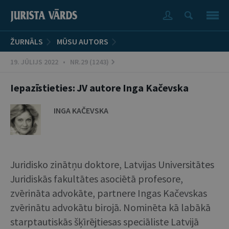
ŽURNĀLS
MŪSU AUTORS
19. JŪLIJS 2022 • NR.29 (1243)
Iepazīstieties: JV autore Inga Kačevska
INGA KAČEVSKA
Juridisko zinātņu doktore, Latvijas Universitātes
Juridiskās fakultātes asociētā profesore,
zvērināta advokāte, partnere Ingas Kačevskas
zvērinātu advokātu birojā. Nominēta kā labākā
starptautiskās šķīrējtiesas speciāliste Latvijā