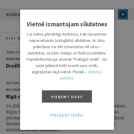
KOMENTĀRI
Vietnē izmantojam sīkdatnes
Lai vietne pilnvērtīgi darbotos, tiek izmantotas
VISI NUMURA RAKSTI
nepieciešamās (obligātās) sīkdatnes. Ar Jūsu
piekrišanu var tikt izmantotas vēl citas –
JURISTA VĀRDS
statistikas, sociālo mediju un funkcionalitātes.
NUMURA TĒMA
Papildinformācijai atveriet "Pielāgot izvēli". Jūs
Drošības dažādie tiesiskie aspekti
varat jebkurā brīdī mainīt savu izvēli,
atgriežoties šajā vietnē. Plašāk –
sīkdatņu
politikā
.
VIKTORIJA SOŅECA
NOTIKUMS
Rīgā diskutē par juridisku atbalstu Ukrainai
PIEŅEMT VISAS
14. jūlijā Melngalvju namā notika pirmais starptautiskais
Rīgas Tieslietu līderu forums "Atbildība un inovācijas
PIELĀGOT IZVĒLI
pārmaiņu laikā".1 Forumu atklāja tieslietu ministrs Jānis
Bordāns, bet dalībnieku vidū bija Ukrainas tieslietu
ministrs Deniss Maļuska ...