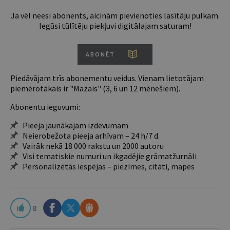
Ja vēl neesi abonents, aicinām pievienoties lasītāju pulkam.
Iegūsi tūlītēju piekļuvi digitālajam saturam!
ABONĒT
Piedāvājam trīs abonementu veidus. Vienam lietotājam
piemērotākais ir "Mazais" (3, 6 un 12 mēnešiem).
Abonentu ieguvumi:
Pieeja jaunākajam izdevumam
Neierobežota pieeja arhīvam – 24 h/7 d.
Vairāk nekā 18 000 rakstu un 2000 autoru
Visi tematiskie numuri un ikgadējie grāmatžurnāli
Personalizētās iespējas – piezīmes, citāti, mapes
8