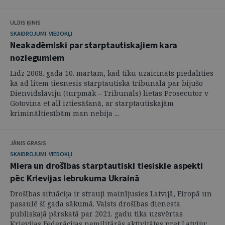
ULDIS ĶINIS
SKAIDROJUMI. VIEDOKĻI
Neakadēmiski par starptautiskajiem kara
noziegumiem
Līdz 2008. gada 10. martam, kad tiku uzaicināts piedalīties
kā ad litem tiesnesis starptautiskā tribunālā par bijušo
Dienvidslāviju (turpmāk – Tribunāls) lietas Prosecutor v
Gotovina et all iztiesāšanā, ar starptautiskajām
krimināltiesībām man nebija ...
JĀNIS GRASIS
SKAIDROJUMI. VIEDOKĻI
Miera un drošības starptautiski tiesiskie aspekti
pēc Krievijas iebrukuma Ukrainā
Drošības situācija ir strauji mainījusies Latvijā, Eiropā un
pasaulē šī gada sākumā. Valsts drošības dienesta
publiskajā pārskatā par 2021. gadu tika uzsvērtas
Krievijas Federācijas nemilitārās aktivitātes pret Latviju: