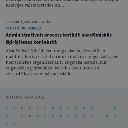
Krievijas valsts iestādes un ...
KITIJA BITE, LIDIJA ROZENTĀLE
SKAIDROJUMI. VIEDOKĻI
Administratīvais process iestādē akadēmiskās
šķīrējtiesas kontekstā
Akadēmiskā šķīrējtiesa ir augstskolas pārvaldības
institūts, kurš, izskatot strīdus situācijas augstskolā, pēc
hierarhiskās organizācijas ir augstākā iestāde, kur
augstskolas personālam vērsties savu interešu
aizsardzībai par zemākas iestādes ...
AUTORU KATALOGS
A
Ā
B
C
Č
D
E
Ē
F
G
Ģ
H
I
J
K
Ķ
L
Ļ
M
N
Ņ
O
P
R
S
Š
T
U
Ū
V
Z
Ž