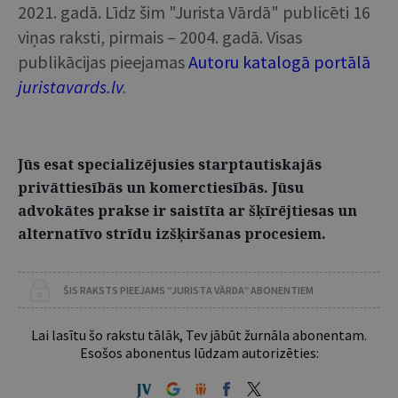
2021. gadā. Līdz šim "Jurista Vārdā" publicēti 16
viņas raksti, pirmais – 2004. gadā. Visas
publikācijas pieejamas
Autoru katalogā portālā
juristavards.lv
.
Jūs esat specializējusies starptautiskajās
privāttiesībās un komerctiesībās. Jūsu
advokātes prakse ir saistīta ar šķīrējtiesas un
alternatīvo strīdu izšķiršanas procesiem.
ŠIS RAKSTS PIEEJAMS “JURISTA VĀRDA” ABONENTIEM
Lai lasītu šo rakstu tālāk, Tev jābūt žurnāla abonentam.
Esošos abonentus lūdzam autorizēties: