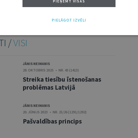
PIEŅEMT VISAS
santa intervija.
PIELĀGOT IZVĒLI
TI /
VISI
JĀNIS NEIMANIS
28. OKTOBRIS 2025 • NR. 43 (1413)
Streika tiesību īstenošanas
problēmas Latvijā
JĀNIS NEIMANIS
20. JŪNIJS 2023 • NR. 25/26 (1291/1292)
Pašvaldības princips