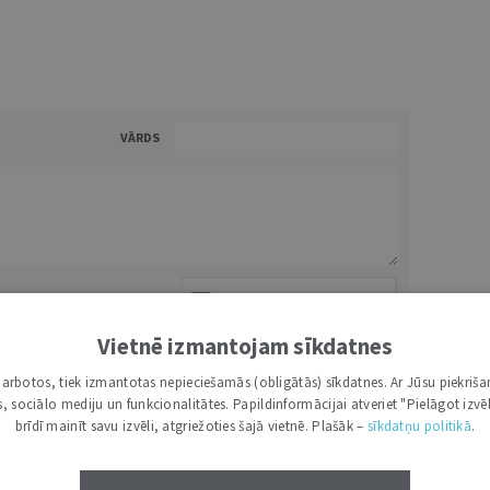
VĀRDS
Vietnē izmantojam sīkdatnes
NĀKT:
PIEVIENOT
i darbotos, tiek izmantotas nepieciešamās (obligātās) sīkdatnes. Ar Jūsu piekriša
kas, sociālo mediju un funkcionalitātes. Papildinformācijai atveriet "Pielāgot izvēl
brīdī mainīt savu izvēli, atgriežoties šajā vietnē. Plašāk –
sīkdatņu politikā
.
0
0
ATBILDĒT