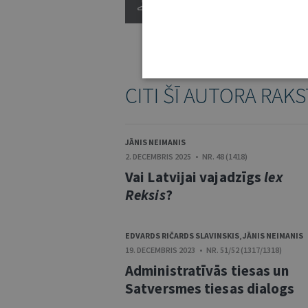
Īsa, bet saturiski tik intere
CITI ŠĪ AUTORA RAKS
JĀNIS NEIMANIS
2. DECEMBRIS 2025 • NR. 48 (1418)
Vai Latvijai vajadzīgs
lex
Reksis
?
EDVARDS RIČARDS SLAVINSKIS
,
JĀNIS NEIMANIS
19. DECEMBRIS 2023 • NR. 51/52 (1317/1318)
Administratīvās tiesas un
Satversmes tiesas dialogs