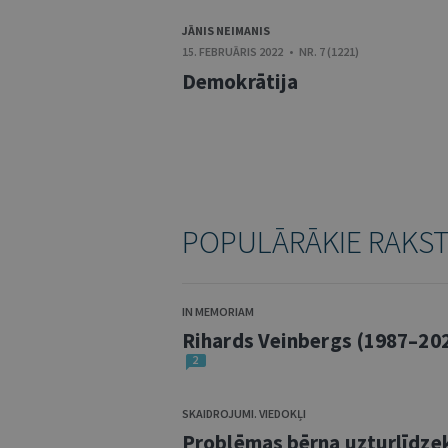
JĀNIS NEIMANIS
15. FEBRUĀRIS 2022 • NR. 7 (1221)
Demokrātija
POPULĀRĀKIE RAKS
IN MEMORIAM
Rihards Veinbergs (1987–20
2
SKAIDROJUMI. VIEDOKĻI
Problēmas bērna uzturlīdze