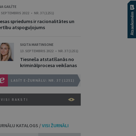
NA GAILĪTE
. SEPTEMBRIS 2022 • NR. 37 (1251)
esas spriedums ir racionalitātes un
ērtību atspoguļojums
SIGITA MARTINSONE
13. SEPTEMBRIS 2022 • NR. 37 (1251)
Tiesneša atstatīšanās no
kriminālprocesa veikšanas
LASĪT E-ŽURNĀLU: NR. 37 (1251)
VISI RAKSTI
URNĀLU KATALOGS /
VISI ŽURNĀLI