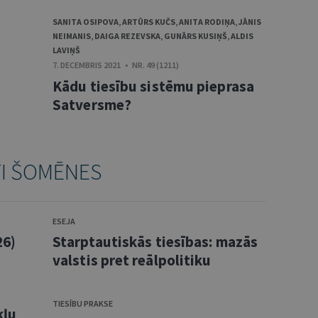
SANITA OSIPOVA
,
ARTŪRS KUČS
,
ANITA RODIŅA
,
JĀNIS
NEIMANIS
,
DAIGA REZEVSKA
,
GUNĀRS KUSIŅŠ
,
ALDIS
LAVIŅŠ
7. DECEMBRIS 2021 • NR. 49 (1211)
Kādu tiesību sistēmu pieprasa
Satversme?
TI ŠOMĒNES
ESEJA
26)
Starptautiskās tiesības: mazās
valstis pret reālpolitiku
TIESĪBU PRAKSE
kļu