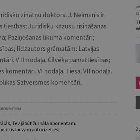
DI
ridisko zinātņu doktors. J. Neimanis ir
13
Ti
 tiesībās; Juridisku kāzusu risināšanas
v
na; Paziņošanas likuma komentāri;
sības; līdzautors grāmatām: Latvijas
ri. VIII nodaļa. Cilvēka pamattiesības;
 komentāri. VI nodaļa. Tiesa. VII nodaļa.
ublikas Satversmes komentāri.
 ABONENTIEM
 tālāk, Tev jābūt žurnāla abonentam.
Ž
entus lūdzam autorizēties: