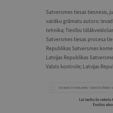
Satversmes tiesas tiesnesis, ju
vairāku grāmatu autors: Ievads
tehnika; Tiesību tālākveidoša
Satversmes tiesas procesa tie
Republikas Satversmes komentā
Latvijas Republikas Satversmes
Valsts kontrole; Latvijas Rep
ŠIS RAKSTS PIEEJAMS “JURISTA VĀRDA”
Lai lasītu šo rakstu
Esošos abon