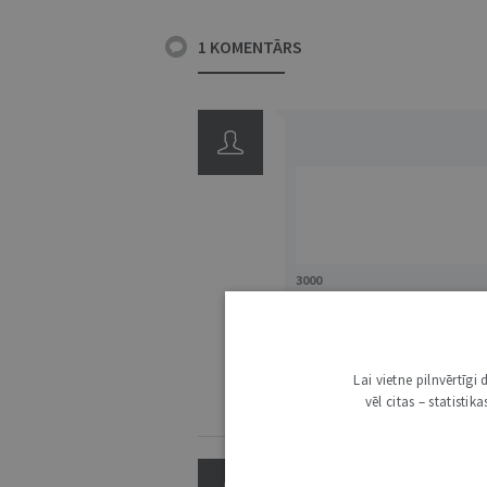
1 KOMENTĀRS
3000
IE
Lai vietne pilnvērtīg
vēl citas – statisti
KOMENTĒŠANAS NOTEIKUMI
TIESNESIS
23. SEPTEMBRIS 2022 • 13:04