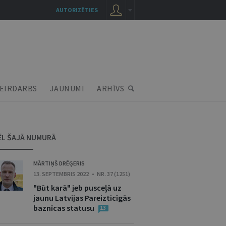
AUTORIZĒTIES
EIRDARBS
JAUNUMI
ARHĪVS
ĒL ŠAJĀ NUMURĀ
MĀRTIŅŠ DRĒĢERIS
13. SEPTEMBRIS 2022 • NR. 37 (1251)
"Būt karā" jeb pusceļā uz
jaunu Latvijas Pareizticīgās
baznīcas statusu
13