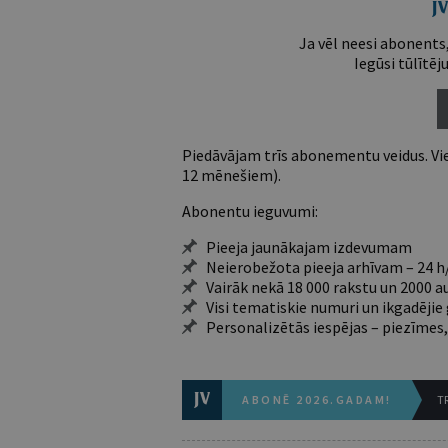
Ja vēl neesi abonents,
Iegūsi tūlītēj
Piedāvājam trīs abonementu veidus. Vie
12 mēnešiem).
Abonentu ieguvumi:
Pieeja jaunākajam izdevumam
Neierobežota pieeja arhīvam – 24 h/
Vairāk nekā 18 000 rakstu un 2000 a
Visi tematiskie numuri un ikgadēji
Personalizētās iespējas – piezīmes,
ABONĒ 2026.GADAM!
TR