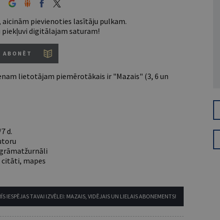
 aicinām pievienoties lasītāju pulkam.
u piekļuvi digitālajam saturam!
ABONĒT
nam lietotājam piemērotākais ir "Mazais" (3, 6 un
7 d.
utoru
e grāmatžurnāli
 citāti, mapes
ĪS IESPĒJAS TAVAI IZVĒLEI: MAZAIS, VIDĒJAIS UN LIELAIS ABONEMENTS!