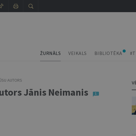
ŽURNĀLS
VEIKALS
BIBLIOTĒKA
#T
ŪSU AUTORS
V
autors Jānis Neimanis
1