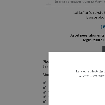
ŠIS RAKSTS PIEEJAMS “JURISTA VĀRDA”
Lai lasītu šo rakstu
Esošos abon
Ja vēl neesi abonents,
Iegūsi tūlītēj
Piedāvājam trīs abonementu veidus. Vie
12 mēnešiem).
Lai vietne pilnvērtīg
Abonentu ieguvumi:
vēl citas – statisti
Pieeja jaunākajam izdevumam
Neierobežota pieeja arhīvam – 24 h/
Vairāk nekā 18 000 rakstu un 2000 a
Visi tematiskie numuri un ikgadēji
Personalizētās iespējas – piezīmes,