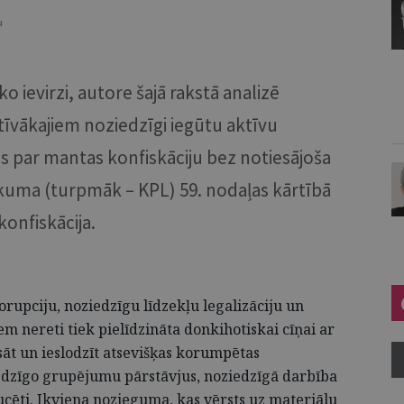
u
o ievirzi, autore šajā rakstā analizē
īvākajiem noziedzīgi iegūtu aktīvu
ss par mantas konfiskāciju bez notiesājoša
kuma (turpmāk – KPL) 59. nodaļas kārtībā
 konfiskācija.
orupciju, noziedzīgu līdzekļu legalizāciju un
 nereti tiek pielīdzināta donkihotiskai cīņai ar
sāt un ieslodzīt atsevišķas korumpētas
edzīgo grupējumu pārstāvjus, noziedzīgā darbība
ucēti. Ikviena nozieguma, kas vērsts uz materiālu