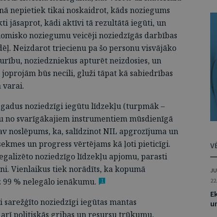
nā nepietiek tikai noskaidrot, kāds noziegums
kti jāsaprot, kādi aktīvi tā rezultātā iegūti, un
onomisko noziegumu veicēji noziedzīgās darbības
 dēļ. Neizdarot triecienu pa šo personu visvājāko
turību, noziedzniekus apturēt neizdosies, un
joprojām būs necili, gluži tāpat kā sabiedrības
 varai.
 gadus noziedzīgi iegūtu līdzekļu (turpmāk –
ienu no svarīgākajiem instrumentiem mūsdienīgā
nav noslēpums, ka, salīdzinot NIL apgrozījuma un
sekmes un progress vērtējams kā ļoti pieticīgi.
V
egalizēto noziedzīgo līdzekļu apjomu, parasti
joni. Vienlaikus tiek norādīts, ka kopumā
JU
z 99 % nelegālo
ienākumu.
1
22
Ek
vi sarežģīto noziedzīgi iegūtas mantas
un
 arī politiskās gribas un resursu trūkumu,