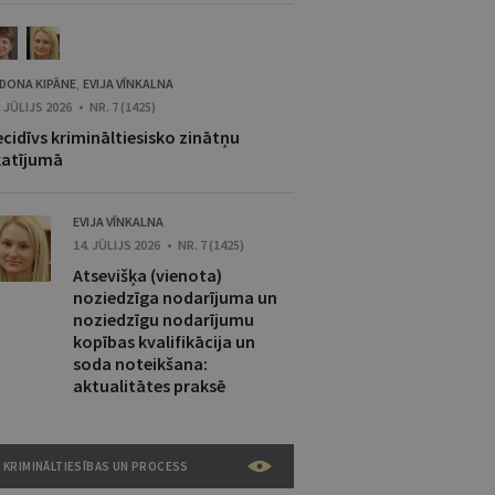
DONA KIPĀNE
EVIJA VĪNKALNA
,
. JŪLIJS 2026 • NR. 7 (1425)
cidīvs krimināltiesisko zinātņu
katījumā
EVIJA VĪNKALNA
14. JŪLIJS 2026 • NR. 7 (1425)
Atsevišķa (vienota)
noziedzīga nodarījuma un
noziedzīgu nodarījumu
kopības kvalifikācija un
soda noteikšana:
aktualitātes praksē
KRIMINĀLTIESĪBAS UN PROCESS