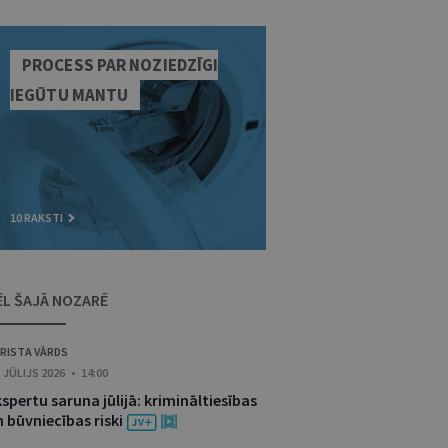
PROCESS PAR NOZIEDZĪGI
IEGŪTU MANTU
10 RAKSTI
ĒL ŠAJĀ NOZARĒ
RISTA VĀRDS
. JŪLIJS 2026 • 14:00
spertu saruna jūlijā: krimināltiesības
 būvniecības riski