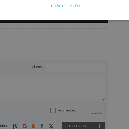
PIELĀGOT IZVĒLI
ĪS IESPĒJAS TAVAI IZVĒLEI: MAZAIS, VIDĒJAIS UN LIELAIS ABONEMENTS!
VĀRDS
NĀKT:
PIEVIENOT