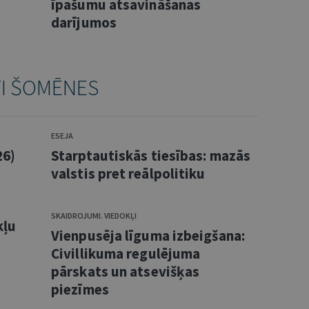
īpašumu atsavināšanas
darījumos
TI ŠOMĒNES
ESEJA
26)
Starptautiskās tiesības: mazās
valstis pret reālpolitiku
SKAIDROJUMI. VIEDOKĻI
kļu
Vienpusēja līguma izbeigšana:
Civillikuma regulējuma
pārskats un atsevišķas
piezīmes