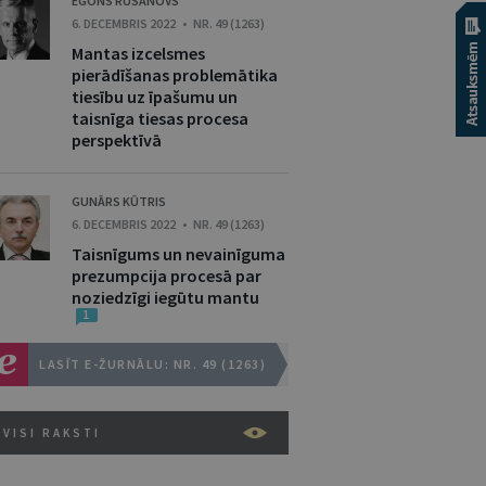
EGONS RUSANOVS
6. DECEMBRIS 2022 • NR. 49 (1263)
Mantas izcelsmes
pierādīšanas problemātika
tiesību uz īpašumu un
taisnīga tiesas procesa
perspektīvā
GUNĀRS KŪTRIS
6. DECEMBRIS 2022 • NR. 49 (1263)
Taisnīgums un nevainīguma
prezumpcija procesā par
noziedzīgi iegūtu mantu
1
LASĪT E-ŽURNĀLU: NR. 49 (1263)
VISI RAKSTI