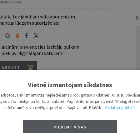
 ABONENTIEM
 tālāk, Tev jābūt žurnāla abonentam.
Ž
entus lūdzam autorizēties:
 aicinām pievienoties lasītāju pulkam.
u piekļuvi digitālajam saturam!
ABONĒT
nam lietotājam piemērotākais ir "Mazais" (3, 6 un
Vietnē izmantojam sīkdatnes
i darbotos, tiek izmantotas nepieciešamās (obligātās) sīkdatnes. Ar Jūsu piekriša
kas, sociālo mediju un funkcionalitātes. Papildinformācijai atveriet "Pielāgot izvēl
brīdī mainīt savu izvēli, atgriežoties šajā vietnē. Plašāk –
sīkdatņu politikā
.
7 d.
utoru
PIEŅEMT VISAS
e grāmatžurnāli
 citāti, mapes