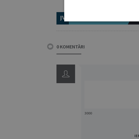
ABONĒ 2026.GADAM!
TR
0 KOMENTĀRI
3000
IE