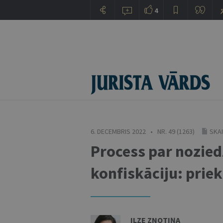
4
6. DECEMBRIS 2022 • NR. 49 (1263)
SKAI
Process par nozied
konfiskāciju: prie
ILZE ZNOTIŅA