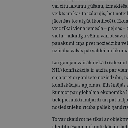
vai citu labumu gūšanu, izmeklēša
veikts un kas to izdarījis, bet notei
jācenšas tos atgūt (konfiscēt). Ek
veic tikai viena iemesla – peļņas –
vietu – alkatīgu vēlmi vairot savu 
panākumi cīņā pret noziedzību vēl 
uzticība valsts pārvaldei un likuma
Lai gan jau vairāk nekā trīsdesmit
NIL) konfiskācija ir atzīta par v
cīņā pret organizēto noziedzību, 
konfiskācijas apjomus, līdzšinējās 
Runājot par globālajā ekonomikā l
tiek piesaukti miljardi un pat tril
noziedznieku rīcībā paliek gandrī
To var skaidrot ne tikai ar objektī
identificēšanu un konfiskāciju, bet