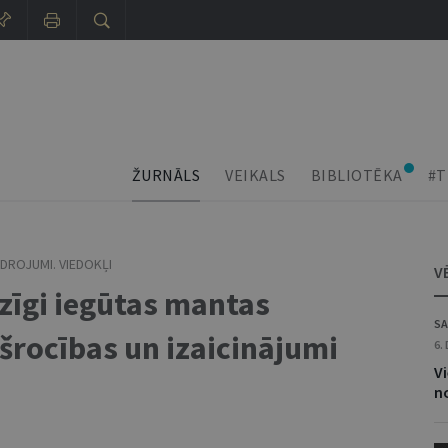
ŽURNĀLS
VEIKALS
BIBLIOTĒKA
#T
DROJUMI. VIEDOKĻI
V
zīgi iegūtas mantas
SA
kšrocības un izaicinājumi
6.
V
n