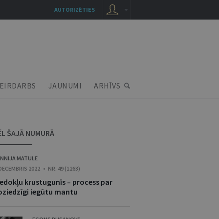
AUTORIZĒTIES
EIRDARBS
JAUNUMI
ARHĪVS
ĒL ŠAJĀ NUMURĀ
NNIJA MATULE
 DECEMBRIS 2022 • NR. 49 (1263)
iedokļu krustugunīs – process par
oziedzīgi iegūtu mantu