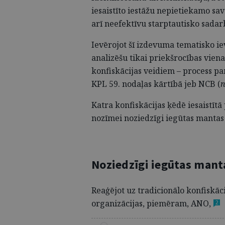
iesaistīto iestāžu nepietiekamo sa
arī neefektīvu starptautisko sadar
Ievērojot šī izdevuma tematisko ie
analizēšu tikai priekšrocības vien
konfiskācijas veidiem – process p
KPL 59. nodaļas kārtībā jeb NCB (
n
Katra konfiskācijas ķēdē iesaistīt
nozīmei noziedzīgi iegūtas mantas 
Noziedzīgi iegūtas manta
Reaģējot uz tradicionālo konfiskāc
organizācijas, piemēram,
ANO,
2