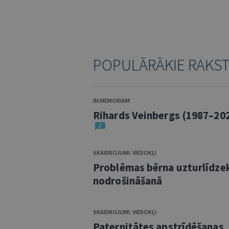
POPULĀRĀKIE RAKS
IN MEMORIAM
Rihards Veinbergs (1987–20
2
SKAIDROJUMI. VIEDOKĻI
Problēmas bērna uzturlīdze
nodrošināšanā
SKAIDROJUMI. VIEDOKĻI
Paternitātes apstrīdēšanas