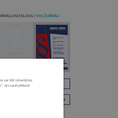
URNĀLU KATALOGS /
VISI ŽURNĀLI
7
14. JŪLIJS 2026
NR 7 (1425)
nu var tikt izmantotas
TIKAI DIGITĀLI
JV+
i". Jūs varat jebkurā
PIESAKIES VĒSTKOPAI