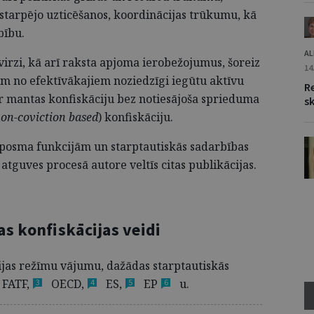
vstarpējo uzticēšanos, koordinācijas trūkumu, kā
bību.
AL
virzi, kā arī raksta apjoma ierobežojumus, šoreiz
14
am no efektīvākajiem noziedzīgi iegūtu aktīvu
Re
ar mantas konfiskāciju bez notiesājoša sprieduma
s
on-coviction based
) konfiskāciju.
ā posma funkcijām un starptautiskās sadarbības
atguves procesā autore veltīs citas publikācijas.
s konfiskācijas veidi
ijas režīmu vājumu, dažādas starptautiskās
FATF,
OECD,
ES,
EP
u.
3
4
5
6